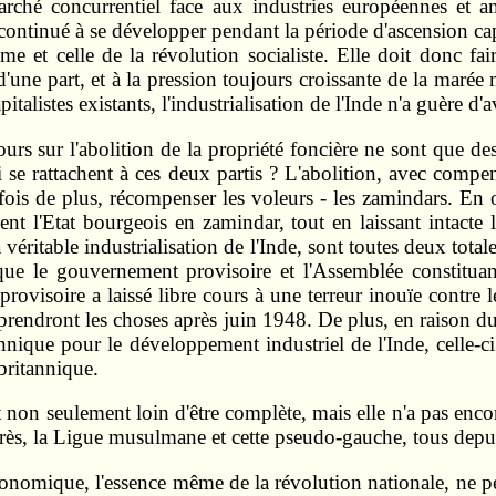
rché concurrentiel face aux industries européennes et am
 continué à se développer pendant la période d'ascension cap
me et celle de la révolution socialiste. Elle doit donc fai
ne part, et à la pression toujours croissante de la marée mo
alistes existants, l'industrialisation de l'Inde n'a guère d'a
cours sur l'abolition de la propriété foncière ne sont que d
 se rattachent à ces deux partis ? L'abolition, avec compens
 fois de plus, récompenser les voleurs - les zamindars. En 
ent l'Etat bourgeois en zamindar, tout en laissant intacte 
 véritable industrialisation de l'Inde, sont toutes deux totale
l que le gouvernement provisoire et l'Assemblée constituan
provisoire a laissé libre cours à une terreur inouïe contre
rendront les choses après juin 1948. De plus, en raison du
tannique pour le développement industriel de l'Inde, celle-
 britannique.
t non seulement loin d'être complète, mais elle n'a pas enc
ngrès, la Ligue musulmane et cette pseudo-gauche, tous depu
économique, l'essence même de la révolution nationale, ne pe