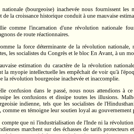
 nationale (bourgeoise) inachevée nous fournissent les m
de la croissance historique conduit à une mauvaise estimati
llie comme l'incarnation d'une révolution nationale fou
agnons de route réactionnaires.
comme la force déterminante de la révolution nationale, 
stes, les socialistes du Congrès et le bloc En Avant, à un m
vaise estimation du caractère de la révolution nationale
t la myopie intellectuelle les empêchait de voir qu'à l'époq
 de la révolution bourgeoise inachevée et inaccomplie.
elle confusion dans le passé, nous nous attendions à ce 
issipe les confusions et dissipe toutes les illusions. Ma
isie indienne, tels que les socialistes de l'Hindusthani
on, comme en témoigne leur soutien loyal au gouvernement p
compte que ni l'industrialisation de l'Inde ni la révolutio
es indiennes marchent sur des échasses de tarifs protecteurs