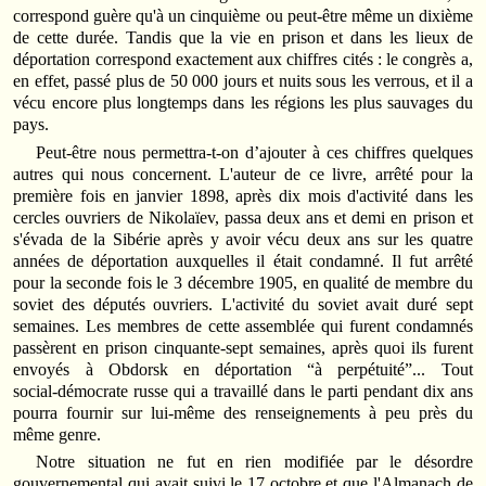
correspond guère qu'à un cinquième ou peut‑être même un dixième
de cette durée. Tandis que la vie en prison et dans les lieux de
déportation correspond exactement aux chiffres cités : le congrès a,
en effet, passé plus de 50 000 jours et nuits sous les verrous, et il a
vécu encore plus longtemps dans les régions les plus sauvages du
pays.
Peut‑être nous permettra‑t‑on d’ajouter à ces chiffres quelques
autres qui nous concernent. L'auteur de ce livre, arrêté pour la
première fois en janvier 1898, après dix mois d'activité dans les
cercles ouvriers de Nikolaïev, passa deux ans et demi en prison et
s'évada de la Sibérie après y avoir vécu deux ans sur les quatre
années de déportation auxquelles il était condamné. Il fut arrêté
pour la seconde fois le 3 décembre 1905, en qualité de membre du
soviet des députés ouvriers. L'activité du soviet avait duré sept
semaines. Les membres de cette assemblée qui furent condamnés
passèrent en prison cinquante‑sept semaines, après quoi ils furent
envoyés à Obdorsk en déportation “à perpétuité”... Tout
social‑démocrate russe qui a travaillé dans le parti pendant dix ans
pourra fournir sur lui‑même des renseignements à peu près du
même genre.
Notre situation ne fut en rien modifiée par le désordre
gouvernemental qui avait suivi le 17 octobre et que l'Almanach de