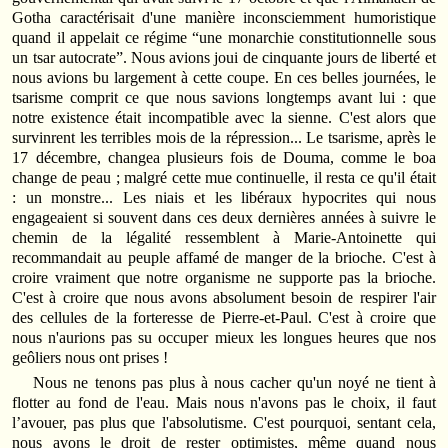
Gotha caractérisait d'une manière inconsciemment humoristique
quand il appelait ce régime “une monarchie constitutionnelle sous
un tsar autocrate”. Nous avions joui de cinquante jours de liberté et
nous avions bu largement à cette coupe. En ces belles journées, le
tsarisme comprit ce que nous savions longtemps avant lui : que
notre existence était incompatible avec la sienne. C'est alors que
survinrent les terribles mois de la répression... Le tsarisme, après le
17 décembre, changea plusieurs fois de Douma, comme le boa
change de peau ; malgré cette mue continuelle, il resta ce qu'il était
: un monstre... Les niais et les libéraux hypocrites qui nous
engageaient si souvent dans ces deux dernières années à suivre le
chemin de la légalité ressemblent à Marie‑Antoinette qui
recommandait au peuple affamé de manger de la brioche. C'est à
croire vraiment que notre organisme ne supporte pas la brioche.
C'est à croire que nous avons absolument besoin de respirer l'air
des cellules de la forteresse de Pierre‑et‑Paul. C'est à croire que
nous n'aurions pas su occuper mieux les longues heures que nos
geôliers nous ont prises !
Nous ne tenons pas plus à nous cacher qu'un noyé ne tient à
flotter au fond de l'eau. Mais nous n'avons pas le choix, il faut
l’avouer, pas plus que l'absolutisme. C'est pourquoi, sentant cela,
nous avons le droit de rester optimistes, même quand nous