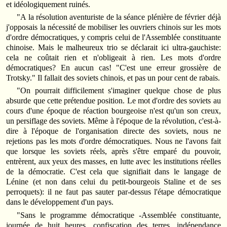
et idéologiquement ruinés.
"A la résolution aventuriste de la séance plénière de février déjà
j'opposais la nécessité de mobiliser les ouvriers chinois sur les mots
d'ordre démocratiques, y compris celui de l'Assemblée constituante
chinoise. Mais le malheureux trio se déclarait ici ultra-gauchiste:
cela ne coûtait rien et n'obligeait à rien. Les mots d'ordre
démocratiques? En aucun cas! "C'est une erreur grossière de
Trotsky." Il fallait des soviets chinois, et pas un pour cent de rabais.
"On pourrait difficilement s'imaginer quelque chose de plus
absurde que cette prétendue position. Le mot d'ordre des soviets au
cours d'une époque de réaction bourgeoise n'est qu'un son creux,
un persiflage des soviets. Même à l'époque de la révolution, c'est-à-
dire à l'époque de l'organisation directe des soviets, nous ne
rejetions pas les mots d'ordre démocratiques. Nous ne l'avons fait
que lorsque les soviets réels, après s'être emparé du pouvoir,
entrèrent, aux yeux des masses, en lutte avec les institutions réelles
de la démocratie. C'est cela que signifiait dans le langage de
Lénine (et non dans celui du petit-bourgeois Staline et de ses
perroquets): il ne faut pas sauter par-dessus l'étape démocratique
dans le développement d'un pays.
"Sans le programme démocratique -Assemblée constituante,
journée de huit heures, confiscation des terres, indépendance