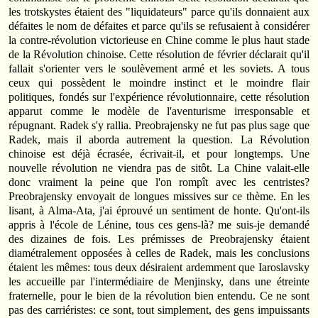
les trotskystes étaient des "liquidateurs" parce qu'ils donnaient aux
défaites le nom de défaites et parce qu'ils se refusaient à considérer
la contre-révolution victorieuse en Chine comme le plus haut stade
de la Révolution chinoise. Cette résolution de février déclarait qu'il
fallait s'orienter vers le soulèvement armé et les soviets. A tous
ceux qui possèdent le moindre instinct et le moindre flair
politiques, fondés sur l'expérience révolutionnaire, cette résolution
apparut comme le modèle de l'aventurisme irresponsable et
répugnant. Radek s'y rallia. Preobrajensky ne fut pas plus sage que
Radek, mais il aborda autrement la question. La Révolution
chinoise est déjà écrasée, écrivait-il, et pour longtemps. Une
nouvelle révolution ne viendra pas de sitôt. La Chine valait-elle
donc vraiment la peine que l'on rompît avec les centristes?
Preobrajensky envoyait de longues missives sur ce thème. En les
lisant, à Alma-Ata, j'ai éprouvé un sentiment de honte. Qu'ont-ils
appris à l'école de Lénine, tous ces gens-là? me suis-je demandé
des dizaines de fois. Les prémisses de Preobrajensky étaient
diamétralement opposées à celles de Radek, mais les conclusions
étaient les mêmes: tous deux désiraient ardemment que Iaroslavsky
les accueille par l'intermédiaire de Menjinsky, dans une étreinte
fraternelle, pour le bien de la révolution bien entendu. Ce ne sont
pas des carriéristes: ce sont, tout simplement, des gens impuissants