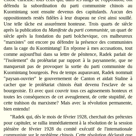
défendu la subordination du parti communiste chinois au
Kuomintang sont ensuite devenus des capitulards. Aucun des
oppositionnels restés fidèles à leur drapeau ne s'est ainsi souillé.
Une telle tâche est assurément honteuse. Trois quarts de siècle
après la publication du
Manifeste du parti communiste,
un quart de
siècle après la fondation du parti bolchevique, ces malheureux
"marxistes" ont encore pu défendre la présence des communistes
dans la cage du Kuomintang! En réponse à mes accusations, tout
comme aujourd'hui dans sa lettre de pénitence, Radek parlait de
"l'isolement" du prolétariat par rapport à la paysannerie, que ne
manquerait pas de provoquer la sortie du parti communiste du
Kuomintang bourgeois. Peu de temps auparavant, Radek nommait
"paysan-ouvrier" le gouvernement de Canton et aidait Staline à
cacher que le prolétariat chinois était devenu l'esclave de sa
bourgeoisie. Et avec quoi couvrir tous ces agissements honteux et
toutes les conséquences de cet aveuglement, de cette stupidité, de
cette trahison du marxisme? Mais avec la révolution permanente,
bien entendu!
"Radek qui, dès le mois de février 1928, cherchait des prétextes
pour capituler, se rallia immédiatement à la résolution de la session
plénière de février 1928 du comité exécutif de l'internationale
communiste sur le problème chinois. Cette résolution déclarait que