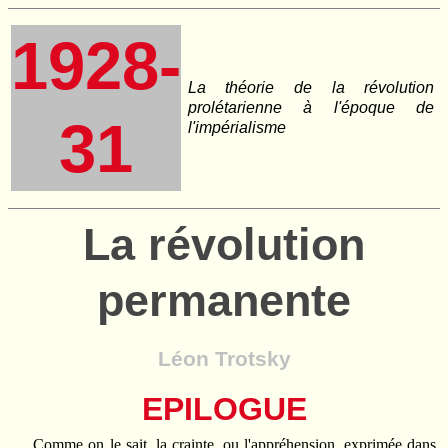
1928-
La théorie de la révolution
prolétarienne à l'époque de
31
l'impérialisme
La révolution
permanente
Léon Trotsky
EPILOGUE
Comme on le sait, la crainte, ou l'appréhension, exprimée dans