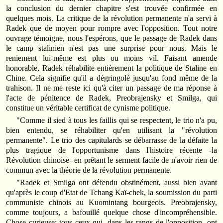
la conclusion du dernier chapitre s'est trouvée confirmée en
quelques mois. La critique de la révolution permanente n'a servi à
Radek que de moyen pour rompre avec l'opposition. Tout notre
ouvrage témoigne, nous l'espérons, que le passage de Radek dans
le camp stalinien n'est pas une surprise pour nous. Mais le
reniement lui-même est plus ou moins vil. Faisant amende
honorable, Radek réhabilite entièrement la politique de Staline en
Chine. Cela signifie qu'il a dégringolé jusqu'au fond même de la
trahison. Il ne me reste ici qu'à citer un passage de ma réponse à
l'acte de pénitence de Radek, Preobrajensky et Smilga, qui
constitue un véritable certificat de cynisme politique.
"Comme il sied à tous les faillis qui se respectent, le trio n'a pu,
bien entendu, se réhabiliter qu'en utilisant la "révolution
permanente". Le trio des capitulards se débarrasse de la défaite la
plus tragique de l'opportunisme dans l'histoire récente -la
Révolution chinoise- en prêtant le serment facile de n'avoir rien de
commun avec la théorie de la révolution permanente.
"Radek et Smilga ont défendu obstinément, aussi bien avant
qu'après le coup d'Etat de Tchang Kaï-chek, la soumission du parti
communiste chinois au Kuomintang bourgeois. Preobrajensky,
comme toujours, a bafouillé quelque chose d'incompréhensible.
Chose curieuse: tous ceux qui, dans les rangs de l'opposition, ont