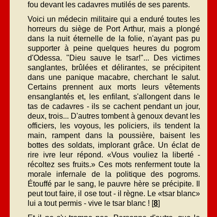
fou devant les cadavres mutilés de ses parents.
Voici un médecin militaire qui a enduré toutes les
horreurs du siège de Port Arthur, mais a plongé
dans la nuit éternelle de la folie, n'ayant pas pu
supporter à peine quelques heures du pogrom
d'Odessa. "Dieu sauve le tsar!"... Des victimes
sanglantes, brûlées et délirantes, se précipitent
dans une panique macabre, cherchant le salut.
Certains prennent aux morts leurs vêtements
ensanglantés et, les enfilant, s'allongent dans le
tas de cadavres - ils se cachent pendant un jour,
deux, trois... D'autres tombent à genoux devant les
officiers, les voyous, les policiers, ils tendent la
main, rampent dans la poussière, baisent les
bottes des soldats, implorant grâce. Un éclat de
rire ivre leur répond. «Vous vouliez la liberté -
récoltez ses fruits.» Ces mots renferment toute la
morale infernale de la politique des pogroms.
Étouffé par le sang, le pauvre hère se précipite. Il
peut tout faire, il ose tout - il règne. Le «tsar blanc»
lui a tout permis - vive le tsar blanc ! [
8
]