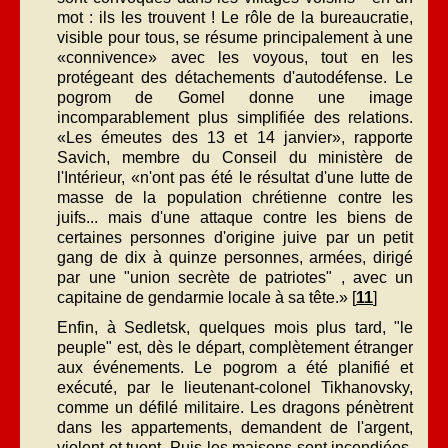
mot : ils les trouvent ! Le rôle de la bureaucratie,
visible pour tous, se résume principalement à une
«connivence» avec les voyous, tout en les
protégeant des détachements d'autodéfense. Le
pogrom de Gomel donne une image
incomparablement plus simplifiée des relations.
«Les émeutes des 13 et 14 janvier», rapporte
Savich, membre du Conseil du ministère de
l'Intérieur, «n'ont pas été le résultat d'une lutte de
masse de la population chrétienne contre les
juifs... mais d'une attaque contre les biens de
certaines personnes d'origine juive par un petit
gang de dix à quinze personnes, armées, dirigé
par une "union secrète de patriotes" , avec un
capitaine de gendarmie locale à sa tête.» [
11
]
Enfin, à Sedletsk, quelques mois plus tard, "le
peuple" est, dès le départ, complètement étranger
aux événements. Le pogrom a été planifié et
exécuté, par le lieutenant-colonel Tikhanovsky,
comme un défilé militaire. Les dragons pénètrent
dans les appartements, demandent de l'argent,
violent et tuent. Puis les maisons sont incendiées,