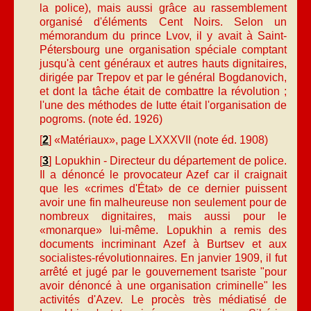
la police), mais aussi grâce au rassemblement
organisé d'éléments Cent Noirs. Selon un
mémorandum du prince Lvov, il y avait à Saint-
Pétersbourg une organisation spéciale comptant
jusqu'à cent généraux et autres hauts dignitaires,
dirigée par Trepov et par le général Bogdanovich,
et dont la tâche était de combattre la révolution ;
l'une des méthodes de lutte était l'organisation de
pogroms. (note éd. 1926)
[
2
] «Matériaux», page LXXXVII (note éd. 1908)
[
3
] Lopukhin - Directeur du département de police.
Il a dénoncé le provocateur Azef car il craignait
que les «crimes d'État» de ce dernier puissent
avoir une fin malheureuse non seulement pour de
nombreux dignitaires, mais aussi pour le
«monarque» lui-même. Lopukhin a remis des
documents incriminant Azef à Burtsev et aux
socialistes-révolutionnaires. En janvier 1909, il fut
arrêté et jugé par le gouvernement tsariste "pour
avoir dénoncé à une organisation criminelle" les
activités d'Azev. Le procès très médiatisé de