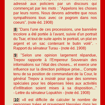
adressé aux policiers par un discours qui
commençait par les mots : "Appelons les choses
par leurs noms. Nous devons admettre que nous
sympathisons tous avec ce pogrom dans nos
coeurs". (note éd. 1908)
[
8
] "Dans l'une de ces processions, une bannière
tricolore a été portée à l'avant, suivie d'un portrait
du Tsar, et tout de suite après le portrait, un plat en
argent et un sac contenant le butin volé". -
Rapport du sénateur Turau - (note éd. 1908)
[
9
] "Selon une opinion largement répandue,
Trepov rapporte à l'Empereur Souverain des
informations sur l'état des choses... et exerce une
influence sur la direction politique prise... Compte
tenu de sa position de commandant de la Cour, le
général Trepov a insisté pour que des sommes
spéciales pour les dépenses liées aux activités
d'infiltration soient mises à sa disposition..."
- Lettre du sénateur Lopukhin - (note éd. 1908)
[
10
] «Il est difficile de calculer le nombre de
personnes tuées et gravement blessées dans les