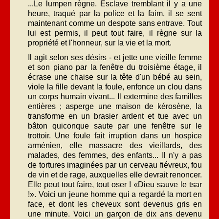
...Le lumpen règne. Esclave tremblant il y a une
heure, traqué par la police et la faim, il se sent
maintenant comme un despote sans entrave. Tout
lui est permis, il peut tout faire, il règne sur la
propriété et l'honneur, sur la vie et la mort.
Il agit selon ses désirs - et jette une vieille femme
et son piano par la fenêtre du troisième étage, il
écrase une chaise sur la tête d'un bébé au sein,
viole la fille devant la foule, enfonce un clou dans
un corps humain vivant... Il extermine des familles
entières ; asperge une maison de kérosène, la
transforme en un brasier ardent et tue avec un
bâton quiconque saute par une fenêtre sur le
trottoir. Une foule fait irruption dans un hospice
arménien, elle massacre des vieillards, des
malades, des femmes, des enfants... Il n'y a pas
de tortures imaginées par un cerveau fiévreux, fou
de vin et de rage, auxquelles elle devrait renoncer.
Elle peut tout faire, tout oser ! «Dieu sauve le tsar
!». Voici un jeune homme qui a regardé la mort en
face, et dont les cheveux sont devenus gris en
une minute. Voici un garçon de dix ans devenu