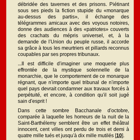
débridée des tavernes et des prisons. Piétinant
sous ses pieds la fiction stupide du «monarque
au-dessus des partis», il échange des
télégrammes amicaux avec des voyous notoires,
donne des audiences à des «patriotes» couverts
des crachats du mépris universel, et, à la
demande de l'Union du peuple russe, il accorde
sa grâce à tous les meurtriers et pillards reconnus
coupables par ses propres tribunaux.
...Il est difficile d'imaginer une moquerie plus
effrontée de la mystique solennelle de la
monarchie, que le comportement de ce monarque
régnant, que n'importe quel tribunal de n'importe
quel pays devrait condamner aux travaux forcés à
perpétuité, et encore, à condition qu'il soit jugé
sain d'esprit !
Dans cette sombre Bacchanale d'octobre,
comparée à laquelle les horreurs de la nuit de la
Saint-Barthélemy semblent être un effet théâtral
innocent, cent villes ont perdu de trois et demi à
quatre mille tués et jusqu'à dix mille mutilés [
10
].