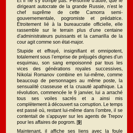
Et il ne s'y trompe pas. Personne d'autre, que le
dirigeant autocrate de la grande Russie, n'est le
chef suprême de cette Camorra semi-
gouvernementale, pogromiste et prédatrice.
Étroitement lié à la bureaucratie officielle, elle
rassemble sur le terrain plus d'une centaine
d'administrateurs puissants et la camarilla de la
cour agit comme son état-major.
Stupide et effrayé, insignifiant et omnipotent,
totalement sous l'emprise de préjugés dignes d'un
esquimau, son sang empoisonné par tous les
vices des générations royales successives,
Nikolai Romanov combine en lui-même, comme
beaucoup de personnages au même poste, la
sensualité crasseuse et la cruauté apathique. La
révolution, commencée le 9 janvier, lui a arraché
tous ses voiles sacrés et a ainsi mis
complètement à découvert sa corruption. Le temps
est passé où, restant lui-même dans l'ombre, il se
contentait de s'appuyer sur les agents de Trepov
pour les affaires de pogrom. [
9
]
Maintenant, il affiche ses liens avec la foule