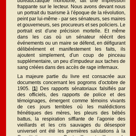
bureaucratique monotone, fait une impression
frappante sur le lecteur. Nous avons devant nous
un portrait du tsarisme à l'époque de la révolution,
peint par lui-même - par ses sénateurs, ses maires
et gouverneurs, ses procureurs et ses policiers. Le
portrait est d'une précision mortelle. Et même
dans les cas où un sénateur réécrit des
événements ou un maire se défend, en défigurant
délibérément et manifestement les faits, ils
ajoutent simplement, d'un coup de pinceau
supplémentaire, un peu d'impudeur aux taches de
sang créées dans des accès de rage infernaux.
La majeure partie du livre est consacrée aux
documents concernant les pogroms d'octobre de
1905. [
1
] Des rapports sénatoriaux falsifiés par
des officiels, des rapports de police et des
témoignages, émergent comme témoins vivants
de ces jours terribles où les malédictions
frénétiques des mères, les pleurs des bébés
battus, la respiration sifflante de l'agonie des
vieillards et les cris sauvages du désespoir
universel ont été les premières salutations à la