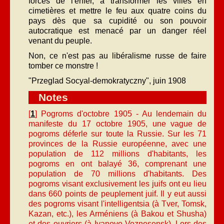
forces de l'enfer, à transformer les villes en
cimetières et mettre le feu aux quatre coins du
pays dès que sa cupidité ou son pouvoir
autocratique est menacé par un danger réel
venant du peuple.
Non, ce n'est pas au libéralisme russe de faire
tomber ce monstre !
"Przeglad Socyal-demokratyczny", juin 1908
Notes
[
1
] Pogroms d'octobre 1905 - Au lendemain du
manifeste du 17 octobre 1905, une vague de
pogroms déferle sur toute la Russie. Sur les 71
provinces de la Russie européenne, avec une
population de 112 millions d'habitants, les
pogroms en ont balayé 36, comprenant une
population de 70 millions d'habitants. Des
pogroms visant exclusivement les juifs ont eu lieu
dans 660 points de peuplement juif. Il y eut aussi
des pogroms visant l'intelligentsia (à Tver, Tomsk,
Kazan, etc.), les Arméniens (à Bakou et Shusha)
et des ouvriers (à Ivanovo-Voznesensk). Lors des