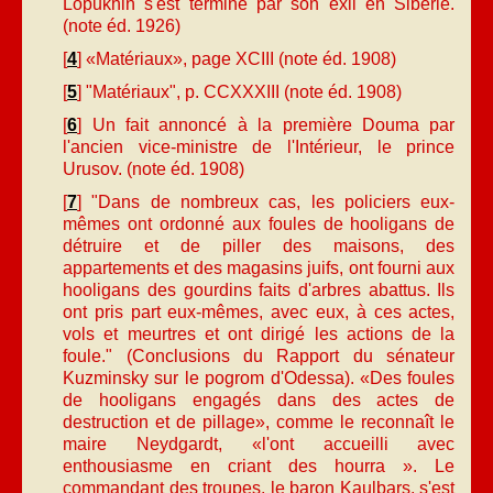
Lopukhin s'est terminé par son exil en Sibérie.
(note éd. 1926)
[
4
] «Matériaux», page XCIII (note éd. 1908)
[
5
] "Matériaux", p. CCXXXIII (note éd. 1908)
[
6
] Un fait annoncé à la première Douma par
l'ancien vice-ministre de l'Intérieur, le prince
Urusov. (note éd. 1908)
[
7
] "Dans de nombreux cas, les policiers eux-
mêmes ont ordonné aux foules de hooligans de
détruire et de piller des maisons, des
appartements et des magasins juifs, ont fourni aux
hooligans des gourdins faits d'arbres abattus. Ils
ont pris part eux-mêmes, avec eux, à ces actes,
vols et meurtres et ont dirigé les actions de la
foule." (Conclusions du Rapport du sénateur
Kuzminsky sur le pogrom d'Odessa). «Des foules
de hooligans engagés dans des actes de
destruction et de pillage», comme le reconnaît le
maire Neydgardt, «l'ont accueilli avec
enthousiasme en criant des hourra ». Le
commandant des troupes, le baron Kaulbars, s'est