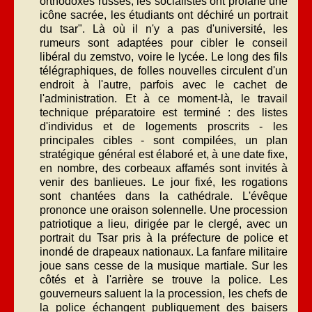
orthodoxes russes, les socialistes ont profané une
icône sacrée, les étudiants ont déchiré un portrait
du tsar". Là où il n'y a pas d'université, les
rumeurs sont adaptées pour cibler le conseil
libéral du zemstvo, voire le lycée. Le long des fils
télégraphiques, de folles nouvelles circulent d'un
endroit à l'autre, parfois avec le cachet de
l'administration. Et à ce moment-là, le travail
technique préparatoire est terminé : des listes
d'individus et de logements proscrits - les
principales cibles - sont compilées, un plan
stratégique général est élaboré et, à une date fixe,
en nombre, des corbeaux affamés sont invités à
venir des banlieues. Le jour fixé, les rogations
sont chantées dans la cathédrale. L'évêque
prononce une oraison solennelle. Une procession
patriotique a lieu, dirigée par le clergé, avec un
portrait du Tsar pris à la préfecture de police et
inondé de drapeaux nationaux. La fanfare militaire
joue sans cesse de la musique martiale. Sur les
côtés et à l'arrière se trouve la police. Les
gouverneurs saluent la la procession, les chefs de
la police échangent publiquement des baisers