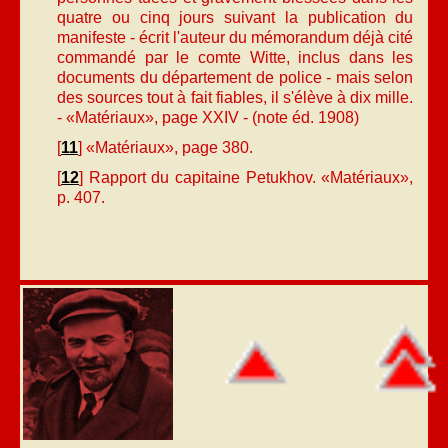
quatre ou cinq jours suivant la publication du
manifeste - écrit l'auteur du mémorandum déjà cité
commandé par le comte Witte, inclus dans les
documents du département de police - mais selon
des sources tout à fait fiables, il s'élève à dix mille.
- «Matériaux», page XXIV - (note éd. 1908)
[
11
] «Matériaux», page 380.
[
12
] Rapport du capitaine Petukhov. «Matériaux»,
p. 407.