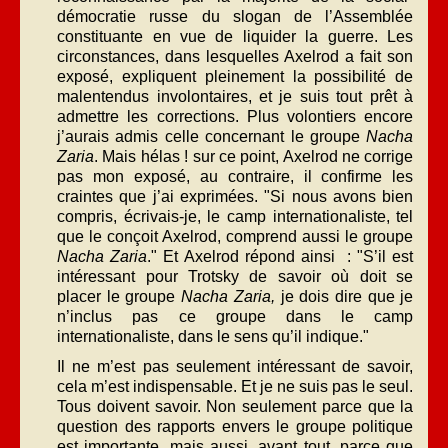
démocratie russe du slogan de l’Assemblée
constituante en vue de liquider la guerre. Les
circonstances, dans lesquelles Axelrod a fait son
exposé, expliquent pleinement la possibilité de
malentendus involontaires, et je suis tout prêt à
admettre les corrections. Plus volontiers encore
j’aurais admis celle concernant le groupe
Nacha
Zaria
. Mais hélas ! sur ce point, Axelrod ne corrige
pas mon exposé, au contraire, il confirme les
craintes que j’ai exprimées. "Si nous avons bien
compris, écrivais-je, le camp internationaliste, tel
que le conçoit Axelrod, comprend aussi le groupe
Nacha Zaria
." Et Axelrod répond ainsi : "S’il est
intéressant pour Trotsky de savoir où doit se
placer le groupe
Nacha Zaria,
je dois dire que je
n’inclus pas ce groupe dans le camp
internationaliste, dans le sens qu’il indique."
Il ne m’est pas seulement intéressant de savoir,
cela m’est indispensable. Et je ne suis pas le seul.
Tous doivent savoir. Non seulement parce que la
question des rapports envers le groupe politique
est importante, mais aussi, avant tout, parce que