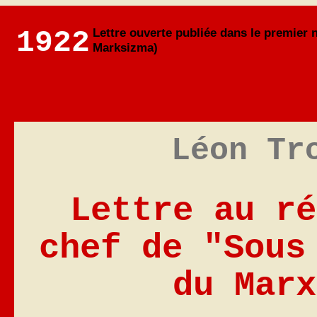
1922
Lettre ouverte publiée dans le premie
Marksizma)
Léon Tr
Lettre au ré
chef de "Sous
du Marx