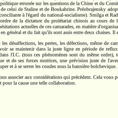
politique erronée sur les questions de la Chine et du Comit
de celui de Staline et de Boukahrine. Préobrajensky adopta
 conciliante à l'égard du national-socialisme). Smilga et R
dre de la dictature du prolétariat chinois au cours de l
ésitations actuelles de ces camarades, en matière d'organis
en général et du fait qu'ils sont assis entre deux chaises. Il e
les désaffections, les pertes, les défections, même de cam
voir se maintenir dans la juste ligne en période de reflux
e dans l'I.C. (tous ces phénomènes sont du même ordre), t
ue et de ses forces motrices, une prévision juste de l'av
uper et à se serrer les coudes sous la bannière bolchevique. 
vous associer aux considérations qui précèdent. Cela vous pe
t pour la cause une telle collaboration.