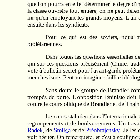
que l'on pourra en effet déterminer le degré d'i
la classe ouvrière tout entière, on ne peut défen
nu qu'en employant les grands moyens. L'un d'eu
ensuite dans les syndicats.
Pour ce qui est des soviets, nous tr
prolétariennes.
Dans toutes les questions essentielles d
qui sur ces questions précisément (Chine, trade
vote à bulletin secret pour l'avant-garde prolét
menchevisme. Peut-on imaginer faillite idéolog
Sans doute le groupe de Brandler comp
trompés de porte. L'opposition léniniste doit l
contre le cours olitique de Brandler et de Thalh
Le cours stalinien dans l'International
regroupements et de boulversements. Un travail
Radek
, de
Smilga
et de
Préobrajensky
. Je les
voit hésiter. On remarquera, et c'est à souligne