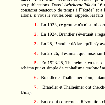
ses publications. Dans l'
Arbeiterpolitik
du 16 ma
consacrer beaucoup de temps à l'"étude" et à l
allons, si vous le voulez bien, rappeler les faits 
1.
En 1923, ce groupe n'a ni su ni com
2.
En 1924, Brandler s'évertuait à rega
3.
En 25, Brandler déclara qu'il n'y av
4.
En 25-26, il estimait que miser sur 
5.
En 1923-25, Thalheimer, en tant 
schéma pur et simple de capitalisme
national
au
6.
Brandler et Thalheimer n'ont, autant
7.
Brandler et Thalheimer ont cherché 
Unis);
8.
En ce qui concerne la Révolution chi