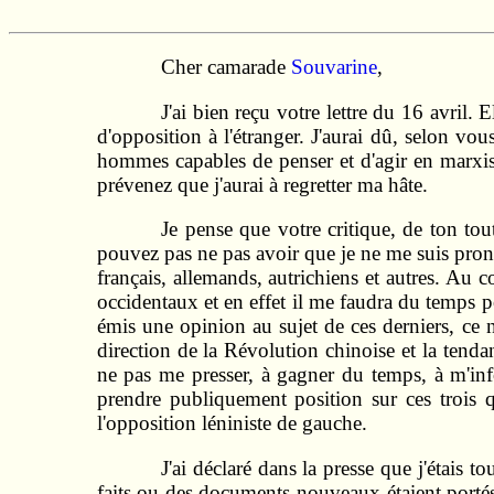
Cher camarade
Souvarine
,
J'ai bien reçu votre lettre du 16 avril.
d'opposition à l'étranger. J'aurai dû, selon vo
hommes capables de penser et d'agir en marxist
prévenez que j'aurai à regretter ma hâte.
Je pense que votre critique, de ton tout
pouvez pas ne pas avoir que je ne me suis prono
français, allemands, autrichiens et autres. Au 
occidentaux et en effet il me faudra du temps p
émis une opinion au sujet de ces derniers, ce n'
direction de la Révolution chinoise et la tenda
ne pas me presser, à gagner du temps, à m'inf
prendre publiquement position sur ces trois 
l'opposition léniniste de gauche.
J'ai déclaré dans la presse que j'étais 
faits ou des documents nouveaux étaient porté