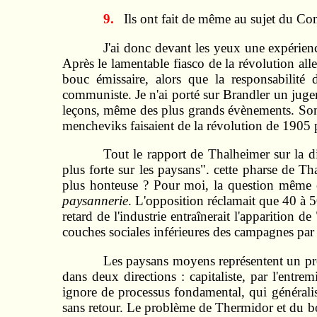
9.
Ils ont fait de même au sujet du Co
J'ai donc devant les yeux une expérien
Après le lamentable fiasco de la révolution all
bouc émissaire, alors que la responsabilité 
communiste. Je n'ai porté sur Brandler un jugem
leçons, même des plus grands évènements. Son a
mencheviks faisaient de la révolution de 1905 pe
Tout le rapport de Thalheimer sur la d
plus forte sur les paysans". cette pharse de T
plus honteuse ? Pour moi, la question même
paysannerie
. L'opposition réclamait que 40 à 
retard de l'industrie entraînerait l'apparition d
couches sociales inférieures des campagnes par l
Les paysans moyens représentent un pro
dans deux directions : capitaliste, par l'entrem
ignore de processus fondamental, qui généralis
sans retour. Le problème de Thermidor et du b