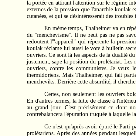
la portée en attirant l'attention sur le régime 
externes de la pression que l'anarchie koulak e
cutanées, et qui se désintéresserait des trouble
En même temps, Thalheimer va en répétant
du "menchevisme". Il ne peut pas ne pas savoi
redoutent l'"appareil" qui répercute la pressio
koulak réclame lui aussi le vote à bulletin secre
ouvriers. Ce sont là les aspects de la dualité du
justement, sape la position du prolétariat. Les 
ouvriers, contre les communistes. Je veux le 
thermidoriens. Mais Thalheimer, qui fait parti
mencheviks. Derrière cette absurdité, il cherch
Certes, non seulement les ouvriers bolch
En d'autres termes, la lutte de classe à l'intér
au grand jour. C'est précisément ce dont nou
contrebalancera l'épuration truquée à laquelle l
Ce n'est qu'après avoir épuré le Parti 
prolétariens. Après des années pendant lesquell