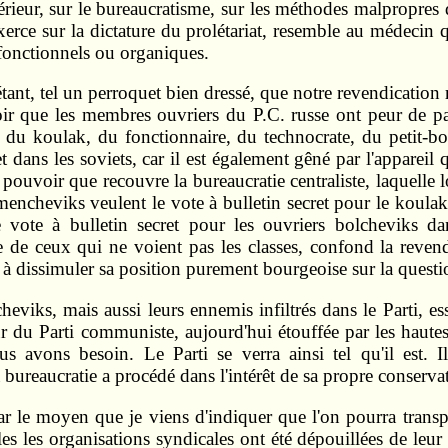
intérieur, sur le bureaucratisme, sur les méthodes malpropres
xerce sur la dictature du prolétariat, resemble au médecin q
s fonctionnels ou organiques.
, tel un perroquet bien dressé, que notre revendication rel
r que les membres ouvriers du P.C. russe ont peur de par
n du koulak, du fonctionnaire, du technocrate, du petit-bo
t dans les soviets, car il est également gêné par l'appareil 
 pouvoir que recouvre la bureaucratie centraliste, laquelle l
mencheviks veulent le vote à bulletin secret pour le koulak 
vote à bulletin secret pour les ouvriers bolcheviks dan
e de ceux qui ne voient pas les classes, confond la revendi
e à dissimuler sa position purement bourgeoise sur la quest
eviks, mais aussi leurs ennemis infiltrés dans le Parti, essa
ieur du Parti communiste, aujourd'hui étouffée par les hautes
s avons besoin. Le Parti se verra ainsi tel qu'il est. I
a bureaucratie a procédé dans l'intérêt de sa propre conserva
par le moyen que je viens d'indiquer que l'on pourra transpo
es les organisations syndicales ont été dépouillées de leur 