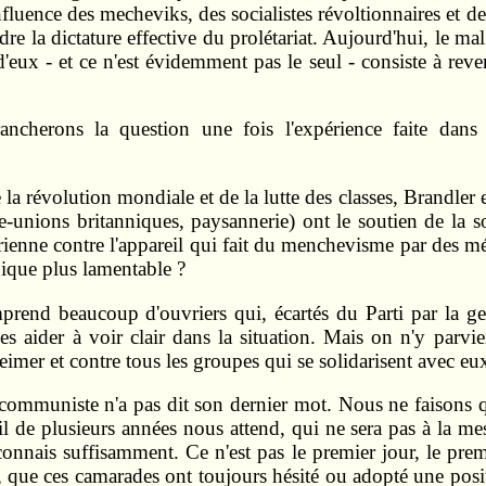
nfluence des mecheviks, des socialistes révoltionnaires et d
dre la dictature effective du prolétariat. Aujourd'hui, le mal 
x - et ce n'est évidemment pas le seul - consiste à revend
ancherons la question une fois l'expérience faite dans 
e la révolution mondiale et de la lutte des classes, Brandler
-unions britanniques, paysannerie) ont le soutien de la so
arienne contre l'appareil qui fait du menchevisme par des m
ique plus lamentable ?
rend beaucoup d'ouvriers qui, écartés du Parti par la g
es aider à voir clair dans la situation. Mais on n'y parvi
eimer et contre tous les groupes qui se solidarisent avec e
e communiste n'a pas dit son dernier mot. Nous ne faisons qu
 de plusieurs années nous attend, qui ne sera pas à la me
 connais suffisamment. Ce n'est pas le premier jour, le pr
r, que ces camarades ont toujours hésité ou adopté une posit