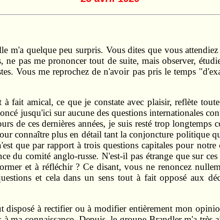
 Elle m'a quelque peu surpris. Vous dites que vous attendie
us, ne pas me prononcer tout de suite, mais observer, étudie
es. Vous me reprochez de n'avoir pas pris le temps "d'exa
 à fait amical, ce que je constate avec plaisir, reflète tout
ncé jusqu'ici sur aucune des questions internationales con
cours de ces dernières années, je suis resté trop longtemps 
our connaître plus en détail tant la conjoncture politique 
est que par rapport à trois questions capitales pour notre 
nce du comité anglo-russe. N'est-il pas étrange que sur ce
ormer et à réfléchir ? Ce disant, vous ne renoncez nullem
questions et cela dans un sens tout à fait opposé aux d
tout disposé à rectifier ou à modifier entièrement mon opin
s à ma connaissance. Depuis, le groupe Brandler m'a très