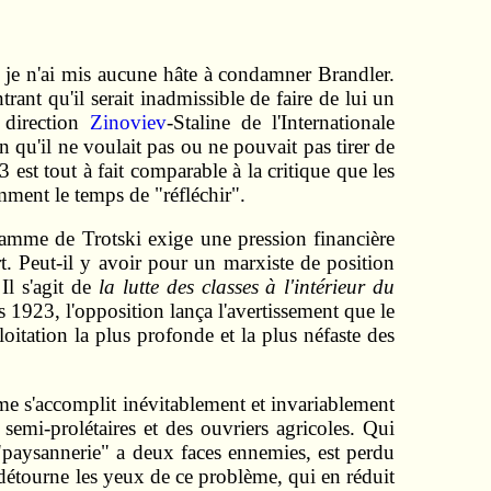
 je n'ai mis aucune hâte à condamner Brandler.
ant qu'il serait inadmissible de faire de lui un
a direction
Zinoviev
-Staline de l'Internationale
 qu'il ne voulait pas ou ne pouvait pas tirer de
st tout à fait comparable à la critique que les
mment le temps de "réfléchir".
ramme de Trotski exige une pression financière
t. Peut-il y avoir pour un marxiste de position
 Il s'agit de
la lutte des classes à l'intérieur du
1923, l'opposition lança l'avertissement que le
ploitation la plus profonde et la plus néfaste des
me s'accomplit inévitablement et invariablement
s semi-prolétaires et des ouvriers agricoles. Qui
 "paysannerie" a deux faces ennemies, est perdu
étourne les yeux de ce problème, qui en réduit