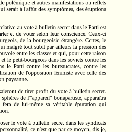
 de polémique et autres manifestations ou reflets
ui serait à l'affût des symptômes, des éruptions
ative au vote à bulletin secret dans le Parti est
ler et de voter selon leur conscience. Ceux-ci
urgeois, de la bourgeoisie étrangère. Certes, le
qui malgré tout subit par ailleurs la pression des
ouvoie entre les classes et qui, pour cette raison
et le petit-bourgeois dans les soviets contre les
s le Parti contre les bureaucrates, contre les
cation de l'opposition léniniste avec celle des
ion paysanne.
ieront de tirer profit du vote à bulletin secret.
 sphères de l'"appareil" bonapartiste, apparaîtra
l fera de lui-même sa véritable épuration qui
tion.
ser le vote à bulletin secret dans les syndicats
personnalité, ce n'est que par ce moyen, dis-je,