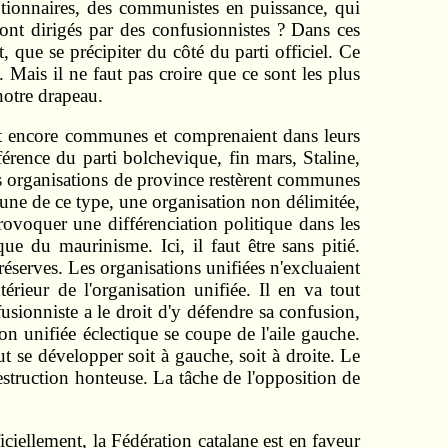
utionnaires, des communistes en puissance, qui
 sont dirigés par des confusionnistes ? Dans ces
, que se précipiter du côté du parti officiel. Ce
ais il ne faut pas croire que ce sont les plus
notre drapeau.
ent encore communes et comprenaient dans leurs
nférence du parti bolchevique, fin mars, Staline,
es organisations de province restèrent communes
une de ce type, une organisation non délimitée,
ovoquer une différenciation politique dans les
ue du maurinisme. Ici, il faut être sans pitié.
réserves. Les organisations unifiées n'excluaient
érieur de l'organisation unifiée. Il en va tout
fusionniste a le droit d'y défendre sa confusion,
ion unifiée éclectique se coupe de l'aile gauche.
t se développer soit à gauche, soit à droite. Le
estruction honteuse. La tâche de l'opposition de
iciellement, la Fédération catalane est en faveur