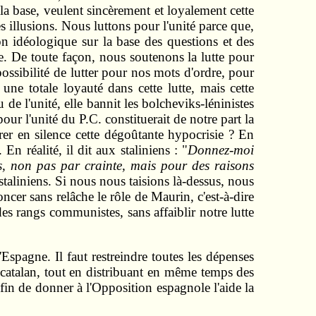
la base, veulent sincèrement et loyalement cette
es illusions. Nous luttons pour l'unité parce que,
ion idéologique sur la base des questions et des
 De toute façon, nous soutenons la lutte pour
ossibilité de lutter pour nos mots d'ordre, pour
ne totale loyauté dans cette lutte, mais cette
de l'unité, elle bannit les bolcheviks-léninistes
our l'unité du P.C. constituerait de notre part la
rer en silence cette dégoûtante hypocrisie ? En
n réalité, il dit aux staliniens : "
Donnez-moi
tes, non pas par crainte, mais pour des raisons
staliniens. Si nous nous taisions là-dessus, nous
ncer sans relâche le rôle de Maurin, c'est-à-dire
 des rangs communistes, sans affaiblir notre lutte
'Espagne. Il faut restreindre toutes les dépenses
 catalan, tout en distribuant en même temps des
 afin de donner à l'Opposition espagnole l'aide la