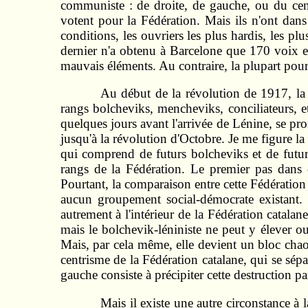
communiste : de droite, de gauche, ou du cent
votent pour la Fédération. Mais ils n'ont dans 
conditions, les ouvriers les plus hardis, les pl
dernier n'a obtenu à Barcelone que 170 voix e
mauvais éléments. Au contraire, la plupart pour
Au début de la révolution de 1917, la 
rangs bolcheviks, mencheviks, conciliateurs, e
quelques jours avant l'arrivée de Lénine, se pr
jusqu'à la révolution d'Octobre. Je me figure 
qui comprend de futurs bolcheviks et de futur
rangs de la Fédération. Le premier pas dans ce
Pourtant, la comparaison entre cette Fédération 
aucun groupement social-démocrate existant. To
autrement à l'intérieur de la Fédération catalan
mais le bolchevik-léniniste ne peut y élever o
Mais, par cela même, elle devient un bloc chaot
centrisme de la Fédération catalane, qui se sép
gauche consiste à précipiter cette destruction p
Mais il existe une autre circonstance à 