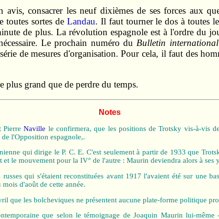
on avis, consacrer les neuf dixièmes de ses forces aux que
e toutes sortes de
Landau
. Il faut tourner le dos à toutes l
inute de plus. La révolution espagnole est à l'ordre du jour
e nécessaire. Le prochain numéro du
Bulletin international
série de mesures d'organisation. Pour cela, il faut des homm
rime plus grand que de perdre du temps.
Notes
t Pierre
Naville
le confirmera, que les positions de Trotsky vis-à-vis de
 de l'Opposition espagnole,.
inienne qui dirige le P. C. E. C'est seulement à partir de 1933 que Trots
art et le mouvement pour la IV° de l'autre : Maurin deviendra alors à ses 
russes qui s'étaient reconstituées avant 1917 l'avaient été sur une ba
 mois d'août de cette année.
 avril que les bolcheviques ne présentent aucune plate-forme politique pro
contemporaine que selon le témoignage de Joaquin Maurin lui-même - 