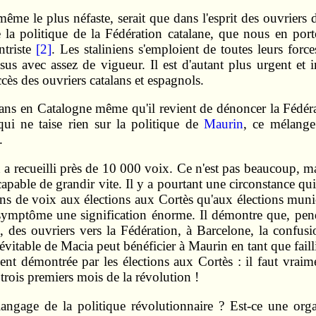
même le plus néfaste, serait que dans l'esprit des ouvrier
 la politique de la Fédération catalane, que nous en por
ntriste
[2]
. Les staliniens s'emploient de toutes leurs forc
us avec assez de vigueur. Il est d'autant plus urgent et 
ccès des ouvriers catalans et espagnols.
sans en Catalogne même qu'il revient de dénoncer la Fédéra
 qui ne taise rien sur la politique de
Maurin
, ce mélange
.
 a recueilli près de 10 000 voix. Ce n'est pas beaucoup, m
capable de grandir vite. Il y a pourtant une circonstance q
ns de voix aux élections aux Cortès qu'aux élections munici
 symptôme une signification énorme. Il démontre que, pend
le, des ouvriers vers la Fédération, à Barcelone, la confus
 inévitable de Macia peut bénéficier à Maurin en tant que f
ement démontrée par les élections aux Cortès : il faut vraim
trois premiers mois de la révolution !
langage de la politique révolutionnaire ? Est-ce une org