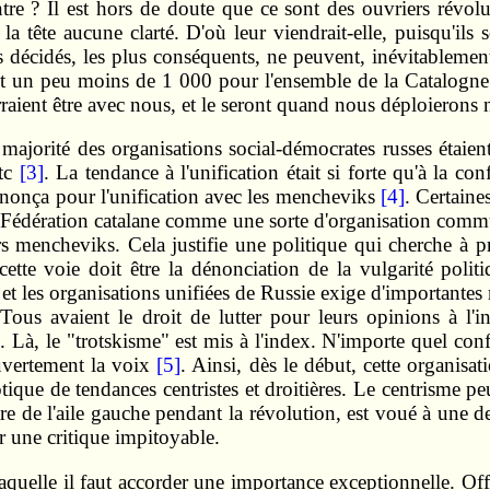
re ? Il est hors de doute que ce sont des ouvriers révol
la tête aucune clarté. D'où leur viendrait-elle, puisqu'ils
us décidés, les plus conséquents, ne peuvent, inévitablement
t un peu moins de 1 000 pour l'ensemble de la Catalogne. M
raient être avec nous, et le seront quand nous déploierons 
majorité des organisations social-démocrates russes étai
tc
[3]
. La tendance à l'unification était si forte qu'à la co
ononça pour l'unification avec les mencheviks
[4]
. Certain
la Fédération catalane comme une sorte d'organisation comm
s mencheviks. Cela justifie une politique qui cherche à pr
tte voie doit être la dénonciation de la vulgarité politiq
et les organisations unifiées de Russie exige d'importantes 
us avaient le droit de lutter pour leurs opinions à l'int
e. Là, le "trotskisme" est mis à l'index. N'importe quel con
uvertement la voix
[5]
. Ainsi, dès le début, cette organisat
ique de tendances centristes et droitières. Le centrisme peu
are de l'aile gauche pendant la révolution, est voué à une d
ar une critique impitoyable.
laquelle il faut accorder une importance exceptionnelle. Off