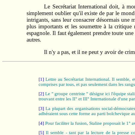
Le Secrétariat International doit, à m
simplement oublier qu'il existe de par le mond
intrigants, sans leur consacrer désormais une m
plus importants et les soumettre à la critiqu
espagnole. Il faut également prendre toute une 
autres.
Il n'y a pas, et il ne peut y avoir de c
[1]
Lettre au Secrétariat International. Il semble, e
comprises par tous, et pas seulement dans les rangs
[2]
Le " groupe centriste " désigne ici l'équipe stal
trouvant entre les II° et III° Internationale d'une p
[3]
La plupart des organisations social-démocrates 
adhéraient sous cette forme au parti bolchevique au
[4]
Pour faciliter la fusion, Staline proposait le 1°
[5]
Il semble - tant par la lecture de la presse 