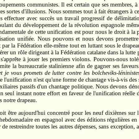
 groupements communistes. Il est certain que ses membres, à 
tes sortes d'illusions. Nous sommes tout à fait étrangers à c
s effectuer avec succès un travail progressif de délimitat
oulant du développement de la révolution espagnole même.
damentale de cette unification est pour nous le droit à la p
isation unifiée. Nous pouvons et nous devons promettre u
par la Fédération elle-même tout en luttant sous le drapeau 
er un rôle dirigeant à la Fédération catalane dans la lutte p
 s'apprête à jouer les premiers violons. Pouvons-nous tolé
ite la bureaucratie stalinienne afin de gagner ses faveurs. E
et je vous promets de lutter contre les bolcheviks-léninis
e l'unification n'est qu'une forme de chantage vis-à-vis des 
xiliaires passifs d'un chantage politique. Nous devons déno
n seul instant notre effort en faveur de l'unification réelle
s notre drapeau.
oit être aujourd'hui concentré pour les neuf dixièmes sur l
n hebdomadaire en espagnol avec des éditions régulières en
r de restreindre toutes les autres dépenses, sans exception,