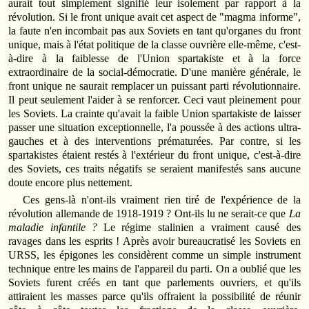
aurait tout simplement signifié leur isolement par rapport à la
révolution. Si le front unique avait cet aspect de "magma informe",
la faute n'en incombait pas aux Soviets en tant qu'organes du front
unique, mais à l'état politique de la classe ouvrière elle-même, c'est-
à-dire à la faiblesse de l'Union spartakiste et à la force
extraordinaire de la social-démocratie. D'une manière générale, le
front unique ne saurait remplacer un puissant parti révolutionnaire.
Il peut seulement l'aider à se renforcer. Ceci vaut pleinement pour
les Soviets. La crainte qu'avait la faible Union spartakiste de laisser
passer une situation exceptionnelle, l'a poussée à des actions ultra-
gauches et à des interventions prématurées. Par contre, si les
spartakistes étaient restés à l'extérieur du front unique, c'est-à-dire
des Soviets, ces traits négatifs se seraient manifestés sans aucune
doute encore plus nettement.
Ces gens-là n'ont-ils vraiment rien tiré de l'expérience de la
révolution allemande de 1918-1919 ? Ont-ils lu ne serait-ce que
La
maladie infantile ?
Le régime stalinien a vraiment causé des
ravages dans les esprits ! Après avoir bureaucratisé les Soviets en
URSS, les épigones les considèrent comme un simple instrument
technique entre les mains de l'appareil du parti. On a oublié que les
Soviets furent créés en tant que parlements ouvriers, et qu'ils
attiraient les masses parce qu'ils offraient la possibilité de réunir