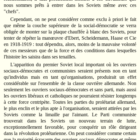
nous sommes prêts à entrer dans les Soviets même avec ces
"chefs".
Cependant, on ne peut considérer comme exclu à priori le fait
que même la couche supérieure de la social-démocratie se verra
obligée de monter sur la plaque chauffée à blanc des Soviets, pour
tenter de répéter la manœuvre d'Ebert, Scheidemann, Haase et Cie
en 1918-1919 : tout dépendra, alors, moins de la mauvaise volonté
de ces messieurs que de la force et des conditions dans lesquelles
l'histoire les saisira dans ses tenailles.
L'apparition du premier Soviet local important où les ouvriers
sociaux-démocrates et communistes seraient présents non en tant
qu'individus mais en tant qu'organisations, produirait un effet
considérable sur l'ensemble de la classe ouvrière allemande. Non
seulement les ouvriers sociaux-démocrates et sans parti, mais aussi
les ouvriers libéraux et catholiques ne pourraient résister longtemps
à cette force centripète. Toutes les parties du prolétariat allemand,
le plus enclin et le plus apte à l'organisation, seraient attirées par les
Soviets comme la limaille par l'aimant. Le Parti communiste
trouverait dans les Soviets un nouveau terrain de lutte,
exceptionnellement favorable, pour conquérir un rôle dirigeant
dans la révolution prolétarienne. On peut considérer comme certain
que la majorité écrasante des ouvriers sociaux-démocrates et même