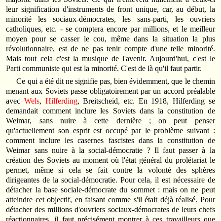
leur signification d'instruments de front unique, car, au début, la
minorité les sociaux-démocrates, les sans-parti, les ouvriers
catholiques, etc. - se comptera encore par millions, et le meilleur
moyen pour se casser le cou, même dans la situation la plus
révolutionnaire, est de ne pas tenir compte d'une telle minorité.
Mais tout cela c'est la musique de l'avenir. Aujourd'hui, c'est le
Parti communiste qui est la minorité. C'est de là qu'il faut partir.
Ce qui a été dit ne signifie pas, bien évidemment, que le chemin
menant aux Soviets passe obligatoirement par un accord préalable
avec
Wels
,
Hilferding
, Breitscheid, etc. En 1918, Hilferding se
demandait comment inclure les Soviets dans la constitution de
Weimar, sans nuire à cette dernière ; on peut penser
qu'actuellement son esprit est occupé par le problème suivant :
comment inclure les casernes fascistes dans la constitution de
Weimar sans nuire à la social-démocratie ? Il faut passer à la
création des Soviets au moment où l'état général du prolétariat le
permet, même si cela se fait contre la volonté des sphères
dirigeantes de la social-démocratie. Pour cela, il est nécessaire de
détacher la base sociale-démocrate du sommet : mais on ne peut
atteindre cet objectif, en faisant comme s'il était déjà réalisé. Pour
détacher des millions d'ouvriers sociaux-démocrates de leurs chefs
réactionnaires, il faut précisément montrer à ces travailleurs que