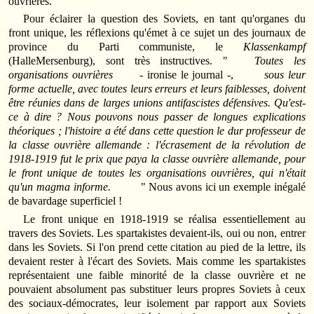
ouvrières.
Pour éclairer la question des Soviets, en tant qu'organes du
front unique, les réflexions qu'émet à ce sujet un des journaux de
province du Parti communiste, le
Klassenkampf
(HalleMersenburg), sont très instructives. "
Toutes les
organisations ouvrières
- ironise le journal -,
sous leur
forme actuelle, avec toutes leurs erreurs et leurs faiblesses, doivent
être réunies dans de larges unions antifascistes défensives. Qu'est-
ce à dire ? Nous pouvons nous passer de longues explications
théoriques ; l'histoire a été dans cette question le dur professeur de
la classe ouvrière allemande : l'écrasement de la révolution de
1918-1919 fut le prix que paya la classe ouvrière allemande, pour
le front unique de toutes les organisations ouvrières, qui n'était
qu'un magma informe.
" Nous avons ici un exemple inégalé
de bavardage superficiel !
Le front unique en 1918-1919 se réalisa essentiellement au
travers des Soviets. Les spartakistes devaient-ils, oui ou non, entrer
dans les Soviets. Si l'on prend cette citation au pied de la lettre, ils
devaient rester à l'écart des Soviets. Mais comme les spartakistes
représentaient une faible minorité de la classe ouvrière et ne
pouvaient absolument pas substituer leurs propres Soviets à ceux
des sociaux-démocrates, leur isolement par rapport aux Soviets