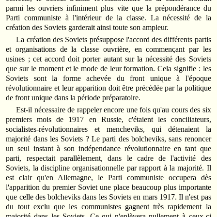
parmi les ouvriers infiniment plus vite que la prépondérance du
Parti communiste à l'intérieur de la classe. La nécessité de la
création des Soviets garderait ainsi toute son ampleur.
La création des Soviets présuppose l'accord des différents partis
et organisations de la classe ouvrière, en commençant par les
usines ; cet accord doit porter autant sur la nécessité des Soviets
que sur le moment et le mode de leur formation. Cela signifie : les
Soviets sont la forme achevée du front unique à l'époque
révolutionnaire et leur apparition doit être précédée par la politique
de front unique dans la période préparatoire.
Est-il nécessaire de rappeler encore une fois qu'au cours des six
premiers mois de 1917 en Russie, c'étaient les conciliateurs,
socialistes-révolutionnaires et mencheviks, qui détenaient la
majorité dans les Soviets ? Le parti des bolcheviks, sans renoncer
un seul instant à son indépendance révolutionnaire en tant que
parti, respectait parallèlement, dans le cadre de l'activité des
Soviets, la discipline organisationnelle par rapport à la majorité. Il
est clair qu'en Allemagne, le Parti communiste occupera dès
l'apparition du premier Soviet une place beaucoup plus importante
que celle des bolcheviks dans les Soviets en mars 1917. Il n'est pas
du tout exclu que les communistes gagnent très rapidement la
majorité dans les Soviets. Ce qui n'enlèvera nullement à ceux-ci