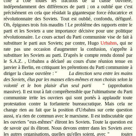
côte à côte toutes les fractions de la classe ouvrière,
indépendamment des différences de parti ; on a oublié que c'est
précisément en cela que résidait la gigantesque force éducatrice et
révolutionnaire des Soviets. Tout est oublié, confondu, défiguré.
Oh, épigones trois fois maudits ! Le problème des rapports entre le
parti et les Soviets a une importance décisive pour une politique
révolutionnaire. Le cours actuel du Parti communiste vise de fait à
substituer le parti aux Soviets; par contre, Hugo
Urbahns
, qui ne
rate pas une occasion d'augmenter la confusion, s'apprête à
substituer les Soviets au parti. D'après le compte rendu donné par
le S.A.Z. , Urbahns a déclaré au cours d'une réunion tenue en
janvier à Berlin, en critiquant les prétentions du Parti communiste à
diriger la classe ouvrière : "
La direction sera entre les mains
des Soviets, élus par les masses elles-mêmes et non choisis selon la
volonté et le bon plaisir d'un seul parti
" (approbation
massive). Il est tout à fait compréhensible que l'ultimatisme du Parti
communiste irrite les ouvriers qui sont portés à applaudir toute
protestation contre la forfanterie bureaucratique. Mais cela ne
change rien au fait que la position d'Urbahns sur cette question
aussi, n'a rien de commun avec le marxisme. Il est indiscutable que
les ouvriers "eux-mêmes" éliront les Soviets. Toute la question est
de savoir
qui
ils éliront. Nous devons entrer dans les Soviets avec
les autres organisations, quelles qu'elles soient, avec "
toutes