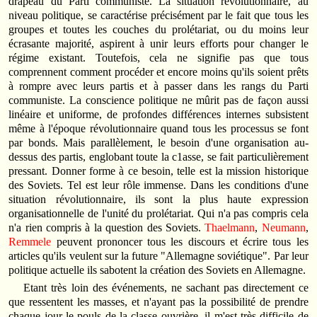
drapeau du Parti communiste. La situation révolutionnaire, au
niveau politique, se caractérise précisément par le fait que tous les
groupes et toutes les couches du prolétariat, ou du moins leur
écrasante majorité, aspirent à unir leurs efforts pour changer le
régime existant. Toutefois, cela ne signifie pas que tous
comprennent comment procéder et encore moins qu'ils soient prêts
à rompre avec leurs partis et à passer dans les rangs du Parti
communiste. La conscience politique ne mûrit pas de façon aussi
linéaire et uniforme, de profondes différences internes subsistent
même à l'époque révolutionnaire quand tous les processus se font
par bonds. Mais parallèlement, le besoin d'une organisation au-
dessus des partis, englobant toute la c1asse, se fait particulièrement
pressant. Donner forme à ce besoin, telle est la mission historique
des Soviets. Tel est leur rôle immense. Dans les conditions d'une
situation révolutionnaire, ils sont la plus haute expression
organisationnelle de l'unité du prolétariat. Qui n'a pas compris cela
n'a rien compris à la question des Soviets.
Thaelmann
,
Neumann
,
Remmele
peuvent prononcer tous les discours et écrire tous les
articles qu'ils veulent sur la future "Allemagne soviétique". Par leur
politique actuelle ils sabotent la création des Soviets en Allemagne.
Etant très loin des événements, ne sachant pas directement ce
que ressentent les masses, et n'ayant pas la possibilité de prendre
chaque jour le pouls de la classe ouvrière, il m'est très difficile de