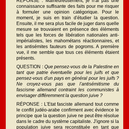
RÉPONSE : Malheureusement, je n'ai pas une
connaissance suffisante des faits pour me risquer
à formuler une opinion catégorique. Pour le
moment, je suis en train d'étudier la question.
Ensuite, il me sera plus facile de juger dans quelle
mesure se trou­vaient en présence des éléments
tels que les forces de libération nationales anti-
impérialistes, les ma­hométans réactionnaires, et
les antisémites fau­teurs de pogroms. A première
vue, il me semble que tous ces éléments étaient
présents.
QUESTION :
Que pensez-vous de la Palestine en
tant que patrie éventuelle pour les juifs et que
pensez-vous d'un pays en général pour les juifs ?
Ne croyez-vous pas que l'antisémitisme du
fascisme allemand contraint les communistes à
envisager différem­ment la question juive ?
RÉPONSE : L'Etat fasciste allemand tout comme
le conflit judéo-arabe confirment avec évidence le
principe que la question juive ne peut être résolue
dans le cadre du système capitaliste. J'ignore si la
population juive sera reconstituée en tant que