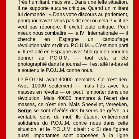
Très humiliant, mais vrai. Dans une telle situation,
il ne supporte aucune critique. Quand un militant
lui demande : « Dans votre discours au parlement,
pourquoi n'avez-vous pas dit ceci ou cela ? », il ne
veut pas répondre. Il exclut toute critique. Pour
mieux nous combattre — la IV° Internationale — il
cherche en Espagne un camouflage
révolutionnaire et dit du P.O.U.M. « C'est mon parti
». Il est allé en Espagne avec 500 gulden pour les
donner au P.O.U.M. — tout cela a été
photographié dans le journal — il est allé là-bas et
a soutenu le P.O.U.M. contre nous.
Le P.O.U.M. avait 40000 membres. Ce n'est rien.
Avec 10000 seulement — mais liés avec les
masses en révolte — on peut l'emporter dans une
révolution. Mais 40000 membres à l'écart des
masses, ce n'est rien. Mais Sneevliet, Vereeken,
Serge
se sont révélés des briseurs de grève, au
véritable sens du mot. Ils étaient entièrement
solidaires du P.O.U.M. contre nous dans cette
situation, et le P.O.U.M. disait : « Si des figures
aussi importantes sont opposées à la ligne