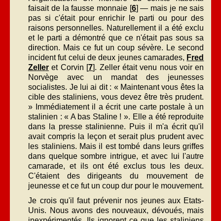
faisait de la fausse monnaie [
6
] — mais je ne sais
pas si c'était pour enrichir le parti ou pour des
raisons personnelles. Naturellement il a été exclu
et le parti a démontré que ce n'était pas sous sa
direction. Mais ce fut un coup sévère. Le second
incident fut celui de deux jeunes camarades,
Fred
Zeller
et Corvin [
7
]. Zeller était venu nous voir en
Norvège avec un mandat des jeunesses
socialistes. Je lui ai dit : « Maintenant vous êtes la
cible des staliniens, vous devez être très prudent.
» Immédiatement il a écrit une carte postale à un
stalinien : « A bas Staline ! ». Elle a été reproduite
dans la presse stalinienne. Puis il m'a écrit qu'il
avait compris la leçon et serait plus prudent avec
les staliniens. Mais il est tombé dans leurs griffes
dans quelque sombre intrigue, et avec lui l'autre
camarade, et ils ont été exclus tous les deux.
C'étaient des dirigeants du mouvement de
jeunesse et ce fut un coup dur pour le mouvement.
Je crois qu'il faut prévenir nos jeunes aux Etats-
Unis. Nous avons des nouveaux, dévoués, mais
inexpérimentés. Ils ignorent ce que les staliniens