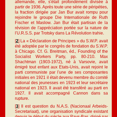
allemande, elle, s'était profondément divisée à
partir de 1936. Après toute une série de péripéties,
la fraction dirigée par Jan Bur avait rompu pour
rejoindre le groupe Die Internationale de Ruth
Fischer et Maslow. Jan Bur était partisan de la
révision de l'appréciation portée sur la nature de
l'U.R.S.S. par Trotsky dans La Révolution trahie.
[
2
] La « Déclaration de Principes » du S.W.P. avait
été adoptée par le congrès de fondation du S.W.P.
à Chicago. Cf. G. Breitman, éd., Founding of the
Socialist Workers Party, pp. 80-210. Max
Shachtman (1903-1972), né à Varsovie, avait
émigré tout enfant aux Etats-Unis, avait rejoint le
parti communiste par l'une de ses composantes
initiales en 1921 il était devenu membre du comité
national des jeunesses en 1923 et leur secrétaire
national en 1923. Il avait été transféré au parti en
1927. Il avait accompagné Cannon dans sa
rupture.
[
3
] Il est question du N.A.S. (Nacionaal Arbeids-
Secretariaat), une organisation syndicale existant
depuis le début du siècle aux Pays-Bas, dirigé par