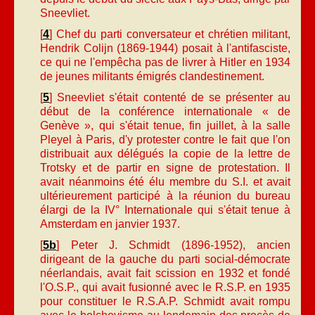
Sneevliet.
[
4
] Chef du parti conversateur et chrétien militant,
Hendrik Colijn (1869-­1944) posait à l'antifasciste,
ce qui ne l'empêcha pas de livrer à Hitler en 1934
de jeunes militants émigrés clandestinement.
[
5
] Sneevliet s'était contenté de se présenter au
début de la conférence internationale « de
Genève », qui s'était tenue, fin juillet, à la salle
Pleyel à Paris, d'y protester contre le fait que l'on
distribuait aux délégués la copie de la lettre de
Trotsky et de partir en signe de protestation. Il
avait néanmoins été élu membre du S.I. et avait
ultérieurement participé à la réunion du bureau
élargi de la IV° Internationale qui s'était tenue à
Amsterdam en janvier 1937.
[
5b
] Peter J. Schmidt (1896-1952), ancien
dirigeant de la gauche du parti social-démocrate
néerlandais, avait fait scission en 1932 et fondé
l'O.S.P., qui avait fusionné avec le R.S.P. en 1935
pour constituer le R.S.A.P. Schmidt avait rompu