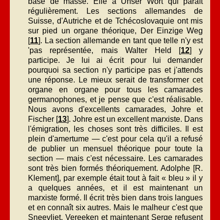
base de masse. Elle a Unser Wort qui paraît
régulièrement. Les sections allemandes de
Suisse, d'Autriche et de Tchécoslovaquie ont mis
sur pied un organe théorique, Der Einzige Weg
[
11
]. La section allemande en tant que telle n'y est
'pas représentée, mais Walter Held [
12
] y
participe. Je lui ai écrit pour lui demander
pourquoi sa section n'y participe pas et j'attends
une réponse. Le mieux serait de transformer cet
organe en organe pour tous les camarades
germanophones, et je pense que c'est réalisable.
Nous avons d'excellents camarades, Johre et
Fischer [
13
]. Johre est un excellent marxiste. Dans
l'émigration, les choses sont très difficiles. Il est
plein d'amertume — c'est pour cela qu'il a refusé
de publier un mensuel théorique pour toute la
section — mais c'est nécessaire. Les camarades
sont très bien formés théoriquement. Adolphe [R.
Klement], par exemple était tout à fait « bleu » il y
a quelques années, et il est maintenant un
marxiste formé. Il écrit très bien dans trois langues
et en connaît six autres. Mais le malheur c'est que
Sneevliet, Vereeken et maintenant Serge refusent