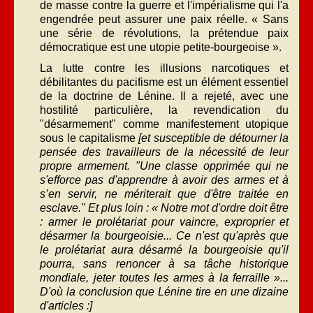
de masse contre la guerre et l'impérialisme qui l'a
engendrée peut assurer une paix réelle. « Sans
une série de révolutions, la prétendue paix
démocratique est une utopie petite-bourgeoise ».
La lutte contre les illusions narcotiques et
débilitantes du pacifisme est un élément essentiel
de la doctrine de Lénine. Il a rejeté, avec une
hostilité particulière, la revendication du
"désarmement" comme manifestement utopique
sous le capitalisme
[et susceptible de détourner la
pensée des travailleurs de la nécessité de leur
propre armement. "Une classe opprimée qui ne
s'efforce pas d'apprendre à avoir des armes et à
s’en servir, ne mériterait que d'être traitée en
esclave." Et plus loin : « Notre mot d'ordre doit être
: armer le prolétariat pour vaincre, exproprier et
désarmer la bourgeoisie... Ce n'est qu'après que
le prolétariat aura désarmé la bourgeoisie qu'il
pourra, sans renoncer à sa tâche historique
mondiale, jeter toutes les armes à la ferraille »...
D'où la conclusion que Lénine tire en une dizaine
d'articles :]