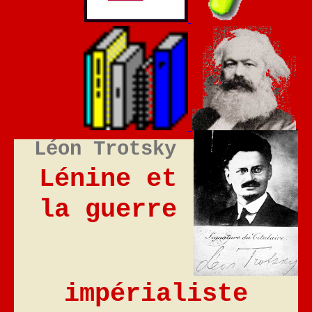
Léon Trotsky
Lénine et
la guerre
impérialiste