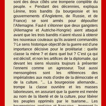
sont des deux côtés une tromperie complète du
peuple. « Pendant des décennies, expliqua
Lénine, trois bandits (la bourgeoisie et les
gouvernements d'Angleterre, de Russie, et de
France) se sont armés pour dépouiller
l'Allemagne. Faut-il s'étonner que deux gangsters
(Allemagne et Autriche-Hongrie) aient attaqué
avant que les trois bandits n'aient réussi à obtenir
les nouveaux couteaux qu'ils avaient commandés
? Le sens historique objectif de la guerre est d'une
importance décisive pour le prolétariat : quelle
classe la mène ? et dans quel but ? C'est ça qui
est décisif, et non les artifices de la diplomatie, qui
devant les siens réussira toujours à présenter
l'ennemi comme un agresseur. Tout aussi
mensongères sont les références des
impérialistes aux mots d'ordre de la démocratie et
de la culture. "... La bourgeoisie allemande...
trompe la classe ouvrière et les masses
laborieuses, en assurant que la guerre est menée
au nom de la liberté et de la culture, pour libérer
les peuples opprimés par le tsarisme... Les
bourgeoisies anglaise et française... trompent la