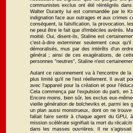
communistes exclus ont été réintégrés dans l
Walter Duranty lui est commandée par le Kre
indignation face aux outrages et aux crimes com
conséquent, la falsification, la provocation, le
ne peut être le fait que d'imbéciles avérés. M
moitié. Oui, disent-ils, Staline est certainemen
c'est-à-dire exterminer seulement ceux qu'i
démoralisés, mus par des intérêts d'un ordre
général ; ainsi de ces exagérations, de cet
personnes "neutres", Staline n'est certaineme
Autant ce raisonnement va à l'encontre de la l
plus limité qu'il ne l'est réellement. Il avait
avec l'appareil pour la création et pour l'éduc
Cela commença par l'expulsion du parti, en 1
Encore moins, bien sûr, les exclus eux-mêmes.
vieille génération de bolcheviks et, parmi les 
un plan aussi monstrueux, dont on ne trouve pa
fallait faire sentir à chaque agent du GPU, 
mission scélérate signifiait la mort du récalcit
dans les masses ouvrières. Il ne s'agissait