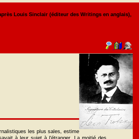
'après Louis Sinclair (éditeur des Writings en anglais),
nalistiques les plus sales, estime
vait à leur sujet à l'étranger. La moitié des