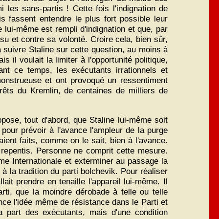
les sans-partis ! Cette fois l'indignation de
 fassent entendre le plus fort possible leur
e lui-même est rempli d'indignation et que, par
nsu et contre sa volonté. Croire cela, bien sûr,
 suivre Staline sur cette question, au moins à
il voulait la limiter à l'opportunité politique,
ant ce temps, les exécutants irrationnels et
 monstrueuse et ont provoqué un ressentiment
rêts du Kremlin, de centaines de milliers de
ppose, tout d'abord, que Staline lui-même soit
e pour prévoir à l'avance l'ampleur de la purge
aient faits, comme on le sait, bien à l'avance.
 repentis. Personne ne comprit cette mesure.
ème Internationale et exterminer au passage la
 la tradition du parti bolchevik. Pour réaliser
ait prendre en tenaille l'appareil lui-même. Il
ti, que la moindre dérobade à telle ou telle
vance l'idée même de résistance dans le Parti et
la part des exécutants, mais d'une condition