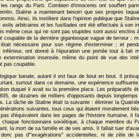
es rangs du Parti. Combien d'innocents ont souffert parmi 
mlin. Staline a maintenant besoin que ses propres laquais
mis. Ainsi, ils instillent dans l'opinion publique que Stalin
s exils arbitraires et les fusillades ont été effectués à son i
ais même ceux qui ne sont pas stupides sont aussi enclins à
t coupable de la dernière gigantesque vague de terreur ; mais 
l était nécessaire pour son régime d'exterminer ; et pend
 inférieur, ont donné à l'épuration une portée tout à fait
te extermination insensée, même du point de vue des inté
nt pas coupable.
ogique banale, autant il est faux de bout en bout. Il présu
 pourtant, surtout dans ce domaine, une expérience suffisant
ation duquel il avait eu la première place. Les préparatifs ét
935, de dizaines de milliers d'opposants depuis longtemps
 La tâche de Staline était la suivante : éliminer la Quatri
générations suivantes, tous ceux qui étaient moralement liés à
s d'équivalent dans les pages de l'histoire humaine, il fall
à chaque fonctionnaire soviétique, à chaque membre du Par
rant, la mort de sa famille et de ses amis. Il fallait tuer d'a
 donc pas d'"exagérations" accidentelles, ni de zèle de 