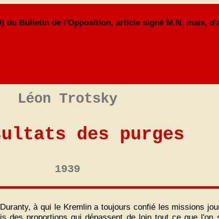
9) du Bulletin de l'Opposition, article signé M.N. mais, d
Léon Trotsky
sultats des purges
1939
ranty, à qui le Kremlin a toujours confié les missions jour
s des proportions qui dépassent de loin tout ce que l'on sa