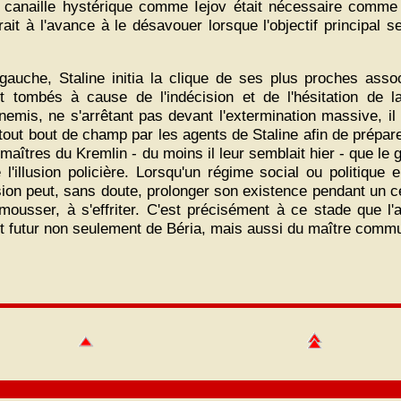
 canaille hystérique comme Iejov était nécessaire comme e
ait à l'avance à le désavouer lorsque l'objectif principal se
gauche, Staline initia la clique de ses plus proches ass
 tombés à cause de l'indécision et de l'hésitation de la
emis, ne s'arrêtant pas devant l'extermination massive, il 
tout bout de champ par les agents de Staline afin de prépare
 maîtres du Kremlin - du moins il leur semblait hier - que le
e l'illusion policière. Lorsqu'un régime social ou politique 
on peut, sans doute, prolonger son existence pendant un cer
usser, à s'effriter. C'est précisément à ce stade que l'ap
ort futur non seulement de Béria, mais aussi du maître commun