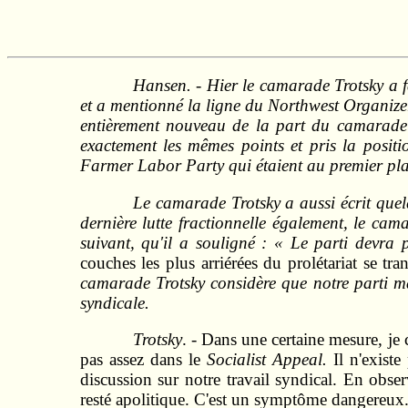
Hansen. - Hier le camarade Trotsky a fa
et a mentionné la ligne du Northwest Organizer 
entièrement nouveau de la part du camarade T
exactement les mêmes points et pris la
positi
Farmer Labor Party qui étaient au premier pl
Le camarade Trotsky a aussi écrit quelq
dernière lutte fractionnelle également, le ca
suivant, qu'il a souligné : « Le parti devra p
couches les plus arriérées du prolétariat se tr
camarade Trotsky considère que notre parti m
syndicale.
Trotsky
. - Dans une certaine mesure, je c
pas assez dans le
Socialist Appeal.
Il n'existe
discussion sur notre travail syndical. En obse
resté apolitique. C'est un symptôme dangereux. 