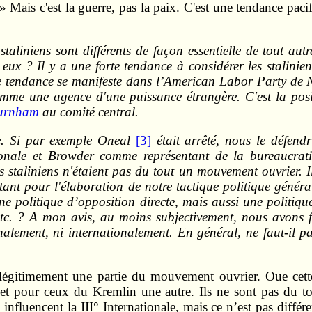
 Mais c'est la guerre, pas la paix. C'est une tendance paci
taliniens sont différents de façon essentielle de tout au
s à eux ? Il y a une forte tendance à considérer les stali
tte tendance se manifeste dans l’American Labor Party de N
omme une agence d'une puissance étrangère. C'est la pos
urnham
au comité central.
e. Si par exemple Oneal
[3]
était arrêté, nous le défendri
onale et Browder comme représentant de la bureaucratie 
staliniens n'étaient pas du tout un mouvement ouvrier. Il
ant pour l'élaboration de notre tactique politique généra
une politique d’opposition directe, mais aussi une politiq
etc. ? A mon avis, au moins subjectivement, nous avons f
lement, ni internationalement. En général, ne faut-il pas
t légitimement une partie du mouvement ouvrier. Oue cette
et pour ceux du Kremlin une autre. Ils ne sont pas du tou
influencent la III° Internationale, mais ce n’est pas diff