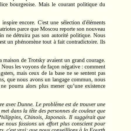
ice bourgeoise. Mais le courant politique du
inspire encore. C'est une sélection d'éléments
tipatriotes parce que Moscou reporte son nouveau
n ne détruira pas son autorité politique. Nous
st un phénomène tout à fait contradictoire. Ils
la maison de Trotsky avaient un grand courage.
re. Nous les voyons de façon négative : comment
gsters, mais ceux de la base ne se sentent pas
enons, que nous avons un langage commun, nous
l ne pourra alors plus mener qu’une existence
ègre avec Dunne. Le problème est de trouver une
 met dans la tête des personnes de couleur que
hilippins, Chinois, Japonais. Il suggérait que
 nous fassions un effort plus conscient pour
s, c'est vrai; que nous conseillions à la Fourth