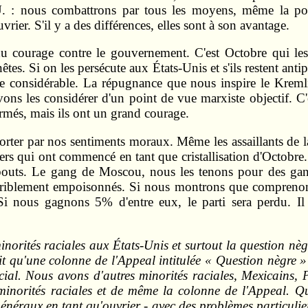
U. : nous combattrons par tous les moyens, même la pol
ier. S'il y a des différences, elles sont à son avantage.
du courage contre le gouvernement. C'est Octobre qui les 
es. Si on les persécute aux États-Unis et s'ils restent an
que considérable. La répugnance que nous inspire le Kremli
ns les considérer d'un point de vue marxiste objectif. C'e
formés, mais ils ont un grand courage.
rter par nos sentiments moraux. Même les assaillants de 
iers qui ont commencé en tant que cristallisation d'Octob
x bouts. Le gang de Moscou, nous les tenons pour des gan
é terriblement empoisonnés. Si nous montrons que compr
 Si nous gagnons 5% d'entre eux, le parti sera perdu. I
minorités raciales aux États-Unis et surtout la question n
 qu'une colonne de l'Appeal intitulée « Question nègre »
l. Nous avons d'autres minorités raciales, Mexicains, P
norités raciales et de même la colonne de l'Appeal. Que
néraux en tant qu'ouvrier - avec des problèmes particulier