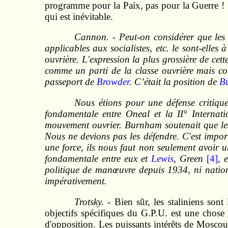
programme pour la Paix, pas pour la Guerre ! »
qui est inévitable.
Cannon. - Peut-on considérer que les s
applicables aux socialistes, etc. le sont-elle
ouvrière. L'expression la plus grossière de ce
comme un parti de la classe ouvrière mais c
passeport de
Browder
. C’était la position de
B
Nous étions pour une défense critiqu
fondamentale entre Oneal et la II° Internati
mouvement ouvrier. Burnham soutenait que les 
Nous ne devions pas les défendre. C'est import
une force, ils nous faut non seulement avoir 
fondamentale entre eux et
Lewis
, Green
[4]
, 
politique de manœuvre depuis 1934, ni nationa
impérativement.
Trotsky. -
Bien sûr, les staliniens son
objectifs spécifiques du G.P.U. est une chose 
d'opposition. Les puissants intérêts de Moscou 