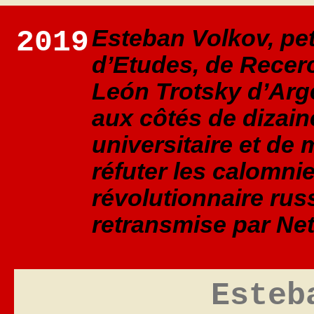
2019
Esteban Volkov, peti
d’Etudes, de Recer
León Trotsky d’Arge
aux côtés de dizai
universitaire et de 
réfuter les calomni
révolutionnaire russ
retransmise par Netf
Esteb