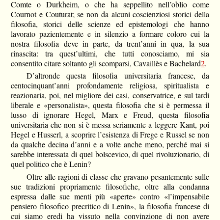
Comte o Durkheim, o che ha seppellito nell’oblio come
Cournot e Couturat; se non da alcuni coscienziosi storici della
filosofia, storici delle scienze ed epistemologi che hanno
lavorato pazientemente e in silenzio a formare coloro cui la
nostra filosofia deve in parte, da trent’anni in qua, la sua
rinascita: tra quest’ultimi, che tutti conosciamo, mi sia
consentito citare soltanto gli scomparsi, Cavaillès e Bachelard
2
.
D’altronde questa filosofia universitaria francese, da
centocinquant’anni profondamente religiosa, spiritualista e
reazionaria, poi, nel migliore dei casi, conservatrice, e sul tardi
liberale e «personalista», questa filosofia che si è permessa il
lusso di ignorare Hegel, Marx e Freud, questa filosofia
universitaria che non si è messa seriamente a leggere Kant, poi
Hegel e Husserl, a scoprire l’esistenza di Frege e Russel se non
da qualche decina d’anni e a volte anche meno, perché mai si
sarebbe interessata di quel bolscevico, di quel rivoluzionario, di
quel politico che è Lenin?
Oltre alle ragioni di classe che gravano pesantemente sulle
sue tradizioni propriamente filosofiche, oltre alla condanna
espressa dalle sue menti più «aperte» contro «l’impensabile
pensiero filosofico precritico di Lenin», la filosofia francese di
cui siamo eredi ha vissuto nella convinzione di non avere