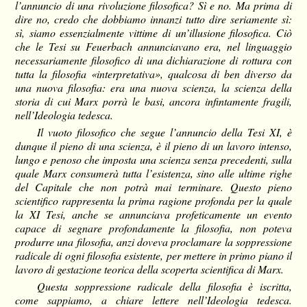
l’annuncio di una rivoluzione filosofica? Sì e no. Ma prima di
dire no, credo che dobbiamo innanzi tutto dire seriamente sì:
sì, siamo essenzialmente vittime di un’illusione filosofica. Ciò
che le Tesi su Feuerbach annunciavano era, nel linguaggio
necessariamente filosofico di una dichiarazione di rottura con
tutta la filosofia «interpretativa», qualcosa di ben diverso da
una nuova filosofia: era una nuova scienza, la scienza della
storia di cui Marx porrà le basi, ancora infintamente fragili,
nell’Ideologia tedesca.
Il vuoto filosofico che segue l’annuncio della Tesi XI, è
dunque il pieno di una scienza, è il pieno di un lavoro intenso,
lungo e penoso che imposta una scienza senza precedenti, sulla
quale Marx consumerà tutta l’esistenza, sino alle ultime righe
del Capitale che non potrà mai terminare. Questo pieno
scientifico rappresenta la prima ragione profonda per la quale
la XI Tesi, anche se annunciava profeticamente un evento
capace di segnare profondamente la filosofia, non poteva
produrre una filosofia, anzi doveva proclamare la soppressione
radicale di ogni filosofia esistente, per mettere in primo piano il
lavoro di gestazione teorica della scoperta scientifica di Marx.
Questa soppressione radicale della filosofia è iscritta,
come sappiamo, a chiare lettere nell’Ideologia tedesca.