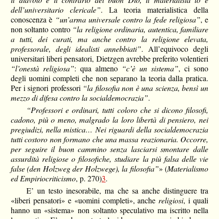
dell’universitario clericale”
. La teoria materialistica della
conoscenza è
“un’arma universale contro la fede religiosa”
, e
non soltanto contro
“la religione ordinaria, autentica, familiare
a tutti, dei curati, ma anche contro la religione elevata,
professorale, degli idealisti annebbiati”
. All’equivoco degli
universitari liberi pensatori, Dietzgen avrebbe preferito volentieri
“l’onestà religiosa”
: qua almeno
“c’è un sistema”
, ci sono
degli uomini completi che non separano la teoria dalla pratica.
Per i signori professori
“la filosofia non è una scienza, bensì un
mezzo di difesa contro la socialdemocrazia”
.
“Professori e ordinari, tutti coloro che si dicono filosofi,
cadono, più o meno, malgrado la loro libertà di pensiero, nei
pregiudizi, nella mistica… Nei riguardi della socialdemocrazia
tutti costoro non formano che una massa reazionaria. Occorre,
per seguire il buon cammino senza lasciarsi smontare dalle
assurdità religiose o filosofiche, studiare la più falsa delle vie
false (den Holzweg der Holzwege), la filosofia”
» (
Materialismo
ed Empiriocriticismo
, p. 270)
3
.
E’ un testo inesorabile, ma che sa anche distinguere tra
«liberi pensatori» e «uomini completi», anche
religiosi
, i quali
hanno un «sistema» non soltanto speculativo ma iscritto nella