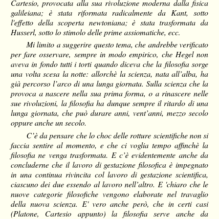
Cartesio, provocata alla sua rivoluzione moderna dalla fisica
galileiana; è stata riformata radicalmente da Kant, sotto
l'effetto della scoperta newtoniana; è stata trasformata da
Husserl, sotto lo stimolo delle prime assiomatiche, ecc.
Mi limito a suggerire questo tema, che andrebbe verificato
per fare osservare, sempre in modo empirico, che Hegel non
aveva in fondo tutti i torti quando diceva che la filosofia sorge
una volta scesa la notte: allorchè la scienza, nata all’alba, ha
già percorso l’arco di una lunga giornata. Sulla scienza che la
provoca a nascere nella sua prima forma, o a rinascere nelle
sue rivoluzioni, la filosofia ha dunque sempre il ritardo di una
lunga giornata, che può durare anni, vent’anni, mezzo secolo
oppure anche un secolo.
C’è da pensare che lo choc delle rotture scientifiche non si
faccia sentire al momento, e che ci voglia tempo affinchè la
filosofia ne venga trasformata. E c’è evidentemente anche da
concluderne che il lavoro di gestazione filosofica è impegnato
in una continua rivincita col lavoro di gestazione scientifica,
ciascuno dei due essendo al lavoro nell’altro. E 'chiaro che le
nuove categorie filosofiche vengono elaborate nel travaglio
della nuova scienza. E' vero anche però, che in certi casi
(Platone, Cartesio appunto) la filosofia serve anche da