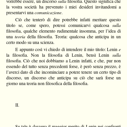
vorrebbe essere, un discorso
sulla
filosofia. Questo significa che
la vostra società ha prevenuto i miei desideri invitandomi a
presentarvi una
comunicazione
.
Ciò che tenterò di dire potrebbe infatti meritare questo
titolo se, come spero, potessi comunicarvi qualcosa
sulla
filosofia, qualche elemento rudimentale insomma, per l’idea di
una
teoria
della filosofia. Teoria: qualcosa che anticipa in un
certo modo su una scienza.
E appunto così vi chiedo di intendere il mio titolo: Lenin
e
la filosofia. Non la filosofia di Lenin, bensì Lenin
sulla
filosofia. Ciò che noi dobbiamo a Lenin infatti, e che, pur non
essendo del tutto senza precedenti forse, è però senza prezzo, è
l’averci dato di che incominciare a potere tenere un certo tipo di
discorso, un discorso che anticipa su ciò che sarà forse un
giorno una teoria non filosofica della filosofia.
II.
Se tale è davvero il maggior merito di Lenin nei confronti