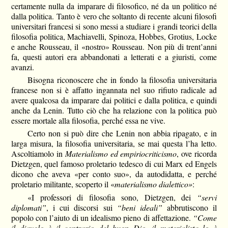
certamente nulla da imparare di filosofico, né da un politico né
dalla politica. Tanto è vero che soltanto di recente alcuni filosofi
universitari francesi si sono messi a studiare i grandi teorici della
filosofia politica, Machiavelli, Spinoza, Hobbes, Grotius, Locke
e anche Rousseau, il «nostro» Rousseau. Non più di trent’anni
fa, questi autori era abbandonati a letterati e a giuristi, come
avanzi.
Bisogna riconoscere che in fondo la filosofia universitaria
francese non si è affatto ingannata nel suo rifiuto radicale ad
avere qualcosa da imparare dai politici e dalla politica, e quindi
anche da Lenin. Tutto ciò che ha relazione con la politica può
essere mortale alla filosofia, perché essa ne vive.
Certo non si può dire che Lenin non abbia ripagato, e in
larga misura, la filosofia universitaria, se mai questa l’ha letto.
Ascoltiamolo in
Materialismo ed empiriocriticismo
, ove ricorda
Dietzgen, quel famoso proletario tedesco di cui Marx ed Engels
dicono che aveva «per conto suo», da autodidatta, e perché
proletario militante, scoperto il «
materialismo dialettico»
:
«I professori di filosofia sono, Dietzgen, dei
“servi
diplomati”
, i cui discorsi sui
“beni ideali”
abbrutiscono il
popolo con l’aiuto di un idealismo pieno di affettazione.
“Come
il diavolo è il contrario del buon Dio, il materialista lo è