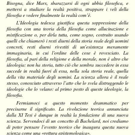
Bisogna, dice Marx, sbarazzarsi di ogni ubbia filosofica, e
mettersi a studiare la realtà positiva, strappare i veli della
filosofia e vedere finalmente la realtà com’è.
L’Ideologia tedesca giustifica questa soppressione della
filosofia con una teoria della filosofia come allucinazione e
mistificazione o, per dirla tutta, come sogno, costruito usando
quelli che chiamerò i resti diurni della storia reale degli uomini
concreti, resti diurni rivestiti di un’esistenza meramente
immaginaria, in cui l’ordine delle cose è rovesciato. La
filosofia, al pari della religione e della morale, non è altro che
ideologia: non ha storia, tutto ciò che sembra succedere in essa
succede in realtà fuori di essa, nella sola storia reale, quella
della vita materiale degli uomini. La scienza allora è il reale
stesso, conosciuto attraverso l’atto che lo svela distruggendo le
ideologie che lo velano: al primo posto di queste ideologie, la
filosofia.
Fermiamoci a questo momento drammatico per
precisarne il significato. La rivoluzione teorica annunciata
dalla XI Tesi è dunque in realtà la fondazione di una nuova
scienza. Servendoci di un concetto di Bachelard, noi crediamo
di poter pensare l’evento teorico che inaugura questa nuova
scienza come una «rottura epistemologica».