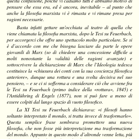
questa confusione, poiché vi cadiamo tutti e abbiamo motivo di
pensare che essa era, ed è ancora, inevitabile – al punto che
anche la filosofia marxista vi è rimasta e vi rimane presa per
ragioni necessarie.
Basta infatti gettare un’occhiata al teatro di quella che
viene chiamata la filosofia marxista, dopo le Tesi su Feuerbach,
per accorgerci che offre uno spettacolo molto particolare. Se si
è d’accordo con me che bisogna lasciare da parte le opere
giovanili di Marx (so di chiedere una concessione difficile a
molti nonostante la validità delle ragioni avanzate) e
sottoscrivere la dichiarazione di Marx che l’Ideologia tedesca
costituisce la «chiusura dei conti con la sua coscienza filosofica
anteriore», dunque una rottura e una svolta decisiva nel suo
pensiero, – e se ci si sofferma a considerare ciò che avviene fra
le Tesi su Feuerbach (primo indice della «rottura», 1845) e
l’Antidühring di Engels (1877), non si può fare a meno di
essere colpiti dal lungo spazio di vuoto filosofico.
La XI Tesi su Feuerbach dichiarava: «i filosofi hanno
soltanto interpretato il mondo, si tratta invece di trasformarlo».
Questa semplice frase sembrava promettere una nuova
filosofia, che non fosse più interpretazione ma trasformazione
del mondo. Appunto in questo modo d’altronde venne letta, più