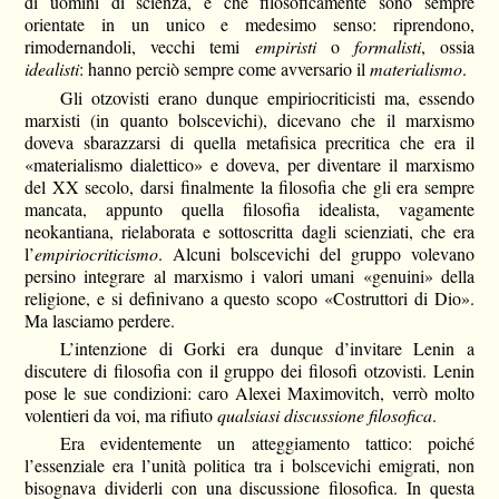
di uomini di scienza, è che filosoficamente sono sempre
orientate in un unico e medesimo senso: riprendono,
rimodernandoli, vecchi temi
empiristi
o
formalisti
, ossia
idealisti
: hanno perciò sempre come avversario il
materialismo
.
Gli otzovisti erano dunque empiriocriticisti ma, essendo
marxisti (in quanto bolscevichi), dicevano che il marxismo
doveva sbarazzarsi di quella metafisica precritica che era il
«materialismo dialettico» e doveva, per diventare il marxismo
del XX secolo, darsi finalmente la filosofia che gli era sempre
mancata, appunto quella filosofia idealista, vagamente
neokantiana, rielaborata e sottoscritta dagli scienziati, che era
l’
empiriocriticismo
. Alcuni bolscevichi del gruppo volevano
persino integrare al marxismo i valori umani «genuini» della
religione, e si definivano a questo scopo «Costruttori di Dio».
Ma lasciamo perdere.
L’intenzione di Gorki era dunque d’invitare Lenin a
discutere di filosofia con il gruppo dei filosofi otzovisti. Lenin
pose le sue condizioni: caro Alexei Maximovitch, verrò molto
volentieri da voi, ma rifiuto
qualsiasi discussione filosofica
.
Era evidentemente un atteggiamento tattico: poiché
l’essenziale era l’unità politica tra i bolscevichi emigrati, non
bisognava dividerli con una discussione filosofica. In questa