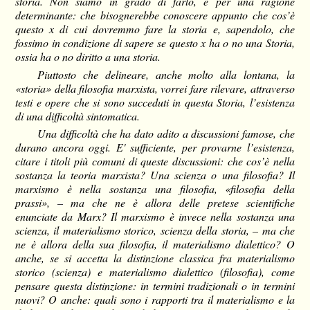
storia. Non siamo in grado di farlo, e per una ragione
determinante: che bisognerebbe conoscere appunto che cos’è
questo x di cui dovremmo fare la storia e, sapendolo, che
fossimo in condizione di sapere se questo x ha o no una Storia,
ossia ha o no diritto a una storia.
Piuttosto che delineare, anche molto alla lontana, la
«storia» della filosofia marxista, vorrei fare rilevare, attraverso
testi e opere che si sono succeduti in questa Storia, l’esistenza
di una difficoltà sintomatica.
Una difficoltà che ha dato adito a discussioni famose, che
durano ancora oggi. E' sufficiente, per provarne l’esistenza,
citare i titoli più comuni di queste discussioni: che cos’è nella
sostanza la teoria marxista? Una scienza o una filosofia? Il
marxismo è nella sostanza una filosofia, «filosofia della
prassi», – ma che ne è allora delle pretese scientifiche
enunciate da Marx? Il marxismo è invece nella sostanza una
scienza, il materialismo storico, scienza della storia, – ma che
ne è allora della sua filosofia, il materialismo dialettico? O
anche, se si accetta la distinzione classica fra materialismo
storico (scienza) e materialismo dialettico (filosofia), come
pensare questa distinzione: in termini tradizionali o in termini
nuovi? O anche: quali sono i rapporti tra il materialismo e la