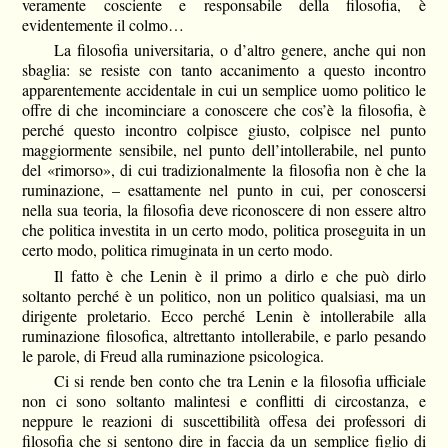
veramente cosciente e responsabile della filosofia, è
evidentemente il colmo…
La filosofia universitaria, o d’altro genere, anche qui non
sbaglia: se resiste con tanto accanimento a questo incontro
apparentemente accidentale in cui un semplice uomo politico le
offre di che incominciare a conoscere che cos’è la filosofia, è
perché questo incontro colpisce giusto, colpisce nel punto
maggiormente sensibile, nel punto dell’intollerabile, nel punto
del «rimorso», di cui tradizionalmente la filosofia non è che la
ruminazione, – esattamente nel punto in cui, per conoscersi
nella sua teoria, la filosofia deve riconoscere di non essere altro
che politica investita in un certo modo, politica proseguita in un
certo modo, politica rimuginata in un certo modo.
Il fatto è che Lenin è il primo a dirlo e che può dirlo
soltanto perché è un politico, non un politico qualsiasi, ma un
dirigente proletario. Ecco perché Lenin è intollerabile alla
ruminazione filosofica, altrettanto intollerabile, e parlo pesando
le parole, di Freud alla ruminazione psicologica.
Ci si rende ben conto che tra Lenin e la filosofia ufficiale
non ci sono soltanto malintesi e conflitti di circostanza, e
neppure le reazioni di suscettibilità offesa dei professori di
filosofia che si sentono dire in faccia da un semplice figlio di