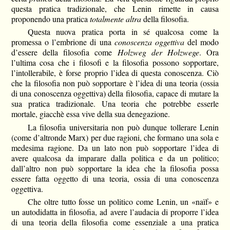
questa pratica tradizionale, che Lenin rimette in causa
proponendo una pratica
totalmente altra
della filosofia.
Questa nuova pratica porta in sé qualcosa come la
promessa o l’embrione di una
conoscenza oggettiva
del modo
d’essere della filosofia come
Holzweg der Holzwege
. Ora
l’ultima cosa che i filosofi e la filosofia possono sopportare,
l’intollerabile, è forse proprio l’idea di questa conoscenza. Ciò
che la filosofia non può sopportare è l’idea di una teoria (ossia
di una conoscenza oggettiva) della filosofia, capace di mutare la
sua pratica tradizionale. Una teoria che potrebbe esserle
mortale, giacchè essa vive della sua denegazione.
La filosofia universitaria non può dunque tollerare Lenin
(come d’altronde Marx) per due ragioni, che formano una sola e
medesima ragione. Da un lato non può sopportare l’idea di
avere qualcosa da imparare dalla politica e da un politico;
dall’altro non può sopportare la idea che la filosofia possa
essere fatta oggetto di una teoria, ossia di una conoscenza
oggettiva.
Che oltre tutto fosse un politico come Lenin, un «naïf» e
un autodidatta in filosofia, ad avere l’audacia di proporre l’idea
di una teoria della filosofia come essenziale a una pratica