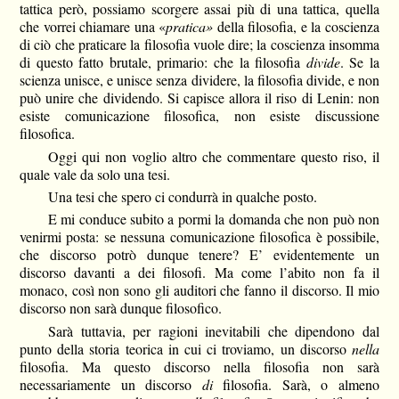
tattica però, possiamo scorgere assai più di una tattica, quella
che vorrei chiamare una «
pratica»
della filosofia, e la coscienza
di ciò che praticare la filosofia vuole dire; la coscienza insomma
di questo fatto brutale, primario: che la filosofia
divide
. Se la
scienza unisce, e unisce senza dividere, la filosofia divide, e non
può unire che dividendo. Si capisce allora il riso di Lenin: non
esiste comunicazione filosofica, non esiste discussione
filosofica.
Oggi qui non voglio altro che commentare questo riso, il
quale vale da solo una tesi.
Una tesi che spero ci condurrà in qualche posto.
E mi conduce subito a pormi la domanda che non può non
venirmi posta: se nessuna comunicazione filosofica è possibile,
che discorso potrò dunque tenere? E’ evidentemente un
discorso davanti a dei filosofi. Ma come l’abito non fa il
monaco, così non sono gli auditori che fanno il discorso. Il mio
discorso non sarà dunque filosofico.
Sarà tuttavia, per ragioni inevitabili che dipendono dal
punto della storia teorica in cui ci troviamo, un discorso
nella
filosofia. Ma questo discorso nella filosofia non sarà
necessariamente un discorso
di
filosofia. Sarà, o almeno