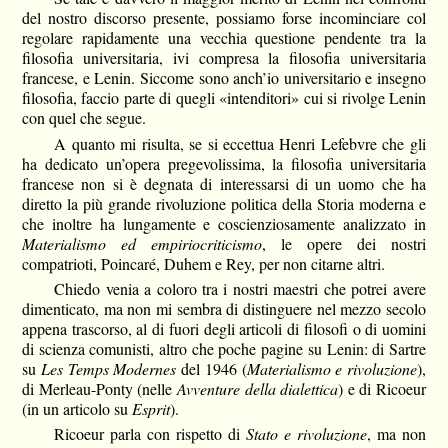
del nostro discorso presente, possiamo forse incominciare col
regolare rapidamente una vecchia questione pendente tra la
filosofia universitaria, ivi compresa la filosofia universitaria
francese, e Lenin. Siccome sono anch’io universitario e insegno
filosofia, faccio parte di quegli «intenditori» cui si rivolge Lenin
con quel che segue.
A quanto mi risulta, se si eccettua Henri Lefebvre che gli
ha dedicato un’opera pregevolissima, la filosofia universitaria
francese non si è degnata di interessarsi di un uomo che ha
diretto la più grande rivoluzione politica della Storia moderna e
che inoltre ha lungamente e coscienziosamente analizzato in
Materialismo ed empiriocriticismo
, le opere dei nostri
compatrioti, Poincaré, Duhem e Rey, per non citarne altri.
Chiedo venia a coloro tra i nostri maestri che potrei avere
dimenticato, ma non mi sembra di distinguere nel mezzo secolo
appena trascorso, al di fuori degli articoli di filosofi o di uomini
di scienza comunisti, altro che poche pagine su Lenin: di Sartre
su
Les Temps Modernes
del 1946 (
Materialismo e rivoluzione
),
di Merleau-Ponty (nelle
Avventure della dialettica
) e di Ricoeur
(in un articolo su
Esprit
).
Ricoeur parla con rispetto di
Stato e rivoluzione
, ma non