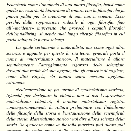
Feuerbach come l’annuncio di una nuova filosofia, bensì come
quella necessaria dichiarazione di rottura con la filosofia che fa
piazza pulita per la creazione di una nuova scienza. Ecco
perché, dalla soppressione radicale di ogni filosofia, fino
all’«incidente» imprevisto che provocò i capitoli filosofici
dell’Antidühring, si stende quel lungo silenzio filosofico in cui
parla soltanto la nuova scienza.
La quale certamente è materialista, ma come ogni altra
scienza, e appunto per questo la sua teoria generale porta il
nome di «materialismo storico». Il materialismo è allora
semplicemente l’atteggiamento rigoroso dello scienziato
davanti alla realtà del suo oggetto, che gli consente di cogliere,
come dirà Engels, «la natura senza nessuna aggiunta
estranea».
Nell’espressione un po’ strana di «materialismo storico»,
(giacché per designare la chimica non si usa l’espressione
materialismo chimico), il termine materialismo registra
contemporaneamente la rottura preliminare con l’idealismo
delle filosofie della storia e l’instaurazione della scientificità
della storia. Materialismo storico vuol dire allora scienza della
storia. Se qualcosa come la filosofia marxista può allora mai
nascere, dovrebbe essere dalla gestazione stessa di questa