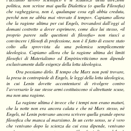
politica, non scrisse mai quella Dialettica (o quella Filosofia)
che vagheggiava, non è, qualunque cosa egli abbia creduta,
perché non ne abbia mai «trovato il tempo». Capiamo allora
che la ragione ultima per cui Engels, trovandosi dall’oggi al
domani costretto a dover esprimere, come dice lui stesso, «il
proprio parere sulle questioni di filosofia» non riuscì a
convincere i filosofi di professione, non è il fatto di essere stato
colto alla sprovvista da una polemica semplicemente
ideologica. Capiamo allora che la ragione ultima dei limiti
filosofici di Materialismo ed Empiriocriticismo non dipende
esclusivamente dalle esigenze della lotta ideologica.
Ora possiamo dirlo. Il tempo che Marx non potè trovare,
la presa in contropiede di Engels, le leggi della lotta ideologica,
in cui Lenin dovette accontentarsi di rivolgere contro
l’avversario le sue stesse armi costituiscono sì altrettante scuse,
ma non una ragione.
La ragione ultima è invece che i tempi non erano maturi,
che la notte non era ancora calata e che nè Marx stesso, nè
Engels, nè Lenin potevano ancora scrivere quella grande opera
filosofica che manca al marxismo. In un certo senso, se è vero
che venivano dopo la scienza da cui essa dipende, venivano