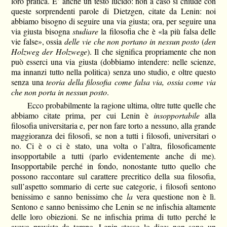
loro pratica. E’ anche un testo lucido: non a caso si chiude con
queste sorprendenti parole di Dietzgen, citate da Lenin: noi
abbiamo bisogno di seguire una via giusta; ora, per seguire una
via giusta bisogna
studiare
la filosofia che è «la più falsa delle
vie false», ossia
delle vie che non portano in nessun posto
(
den
Holzweg der Holzwege
). Il che significa propriamente che non
può esserci una via giusta (dobbiamo intendere: nelle scienze,
ma innanzi tutto nella politica) senza uno studio, e oltre questo
senza una
teoria della filosofia come falsa via, ossia come via
che non porta in nessun posto
.
Ecco probabilmente la ragione ultima, oltre tutte quelle che
abbiamo citate prima, per cui Lenin è
insopportabile
alla
filosofia universitaria e, per non fare torto a nessuno, alla grande
maggioranza dei filosofi, se non a tutti i filosofi, universitari o
no. Ci è o ci è stato, una volta o l’altra, filosoficamente
insopportabile a tutti (parlo evidentemente anche di me).
Insopportabile perché in fondo, nonostante tutto quello che
possono raccontare sul carattere precritico della sua filosofia,
sull’aspetto sommario di certe sue categorie, i filosofi sentono
benissimo e sanno benissimo che
la
vera questione non è lì.
Sentono e sanno benissimo che Lenin se ne infischia altamente
delle loro obiezioni. Se ne infischia prima di tutto perché le
aveva previste da tempo. Lenin stesso lo dice: non sono un