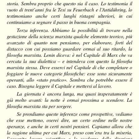
storia. Sembra proprio che questo sia il caso. Lo testimonia il
vuoto di trent’anni fra le Tesi su Feuerbach e l’Antidühring, lo
testimoniano anche certi lunghi ristagni ulteriori, in cui
continuiamo a segnare il passo in buona compagnia.
Terza inferenza. Abbiamo la possibilità di trovare nella
gestazione della scienza marxista qualche elemento teorico, più
avanzato di quanto non pensiamo, per elaborare, forti del
distacco con cui possiamo guardare ormai al suo ritardo, la
filosofia marxista. Lenin diceva: è nel Capitale di Marx che va
cercata la sua dialettica – e intendeva con questo la filosofia
marxista stessa. Deve esserci nel Capitale di che completare o
foggiare le nuove categorie filosofiche: esse sono sicuramente
operanti, allo «stato pratico». Sembra che potrebbe essere il
caso. Bisogna leggere il Capitale e mettersi al lavoro.
La giornata è ancora lunga, ma quasi insperatamente è
già molto avanti: la notte è ormai prossima a scendere. La
filosofia marxista sta per sorgere.
Se prendiamo queste inferenze come prospettive, vediamo
che esse mettono, oserei dire, un certo ordine nelle nostre
speranze, e anche in certi nostri pensieri. Capiamo allora che
la ragione ultima per cui Marx, preso com’era tra la miseria,
l’accanito lavoro scientifico e le scadenze della direzione