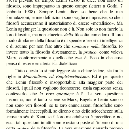
filosofo, sono impreparato in questo campo (lettera a Gorki, 7
febbraio 1908). Sempre Lenin dice: so bene che le mie
formulazioni, le mie definizioni sono vaghe e imprecise; so che i
filosofi accuseranno il materialismo di essere «metafisico». Ma
Lenin aggiunge: la questione non è lì. Non solo io non faccio la
loro filosofia, ma non «faccio»
della
filosofia come loro. Il loro
modo di «fare» della filosofia è di spendere tesori di intelligenza
e di acume per non fare altro che
ruminare nella
filosofia. Io
invece tratto la filosofia diversamente, la
pratico
, come voleva
Marx, conformemente a quello che essa è. Ecco in che cosa
penso di essere «materialista dialettico».
Tutto questo lo si può leggere sia a chiare lettere, sia fra le
righe in
Materialismo ed Empiriocriticismo
. Ed è per questo
che Lenin filosofo è insopportabile alla maggior parte dei
filosofi, i quali non vogliono riconoscere, ossia capiscono senza
confessarlo, che
la vera questione
è lì. La vera questione
insomma, non è tanto sapere se Marx, Engels e Lenin sono o
non sono veri filosofi, se le loro enunciazioni filosofiche sono
formalmente ineccepibili, se dicono o no delle sciocchezze sulla
«cosa in sé» di Kant, se il loro materialismo è precritico o no,
ecc.: tali questioni infatti sono e restano poste all’interno di una
certa
pratica
della filosofia. La vera questione riguarda proprio