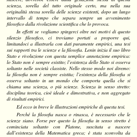
scienza, sorella del tutto originale certo, ma nella sua
originalità stessa sorella delle scienze esistenti, dopo un lungo
intervallo di tempo che separa sempre un avvenimento
filosofico dalla rivoluzione scientifica che lo provoca.
In effetti se vogliamo spingerci oltre nei motivi di questo
silenzio filosofico, ci troviamo portati a proporre qui,
limitandoci a illustrarla con dati puramente empirici, una tesi
sui rapporti tra le scienze e la filosofia. Lenin inizia il suo libro
Stato e rivoluzione con questa semplice annotazione empirica:
lo Stato non è sempre esistito; l’esistenza dello Stato si osserva
soltanto nelle società classiste. Nello stesso modo noi diremo:
la filosofia non è sempre esistita; l’esistenza della filosofia si
osserva soltanto in un mondo che comporta quella che si
chiama una scienza, o più scienze. Scienza in senso stretto:
disciplina teorica, cioè ideale e dimostrativa, e non aggregato
di risultati empirici.
Ed ecco in breve le illustrazioni empiriche di questa tesi.
Perché la filosofia nasca o rinasca, è necessario che le
scienze siano. Forse per questo la filosofia in senso stretto è
cominciata soltanto con Platone, suscitata a nascere
dall’esistenza della Matematica greca; è stata sconvolta da