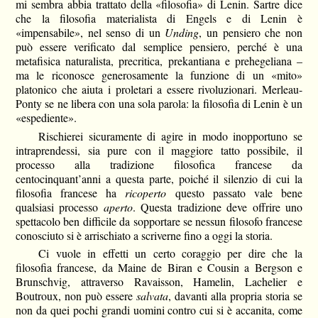
mi sembra abbia trattato della «filosofia» di Lenin. Sartre dice
che la filosofia materialista di Engels e di Lenin è
«impensabile», nel senso di un
Unding
, un pensiero che non
può essere verificato dal semplice pensiero, perché è una
metafisica naturalista, precritica, prekantiana e prehegeliana –
ma le riconosce generosamente la funzione di un «mito»
platonico che aiuta i proletari a essere rivoluzionari. Merleau-
Ponty se ne libera con una sola parola: la filosofia di Lenin è un
«espediente».
Rischierei sicuramente di agire in modo inopportuno se
intraprendessi, sia pure con il maggiore tatto possibile, il
processo alla tradizione filosofica francese da
centocinquant’anni a questa parte, poiché il silenzio di cui la
filosofia francese ha
ricoperto
questo passato vale bene
qualsiasi processo
aperto
. Questa tradizione deve offrire uno
spettacolo ben difficile da sopportare se nessun filosofo francese
conosciuto si è arrischiato a scriverne fino a oggi la storia.
Ci vuole in effetti un certo coraggio per dire che la
filosofia francese, da Maine de Biran e Cousin a Bergson e
Brunschvig, attraverso Ravaisson, Hamelin, Lachelier e
Boutroux, non può essere
salvata
, davanti alla propria storia se
non da quei pochi grandi uomini contro cui si è accanita, come