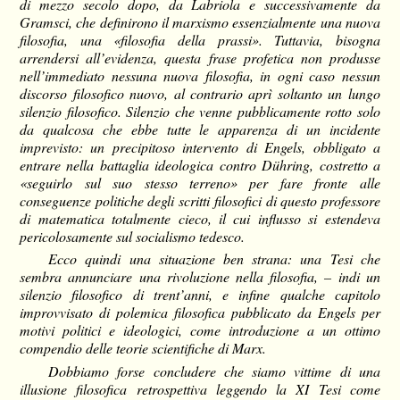
di mezzo secolo dopo, da Labriola e successivamente da
Gramsci, che definirono il marxismo essenzialmente una nuova
filosofia, una «filosofia della prassi». Tuttavia, bisogna
arrendersi all’evidenza, questa frase profetica non produsse
nell’immediato nessuna nuova filosofia, in ogni caso nessun
discorso filosofico nuovo, al contrario aprì soltanto un lungo
silenzio filosofico. Silenzio che venne pubblicamente rotto solo
da qualcosa che ebbe tutte le apparenza di un incidente
imprevisto: un precipitoso intervento di Engels, obbligato a
entrare nella battaglia ideologica contro Dühring, costretto a
«seguirlo sul suo stesso terreno» per fare fronte alle
conseguenze politiche degli scritti filosofici di questo professore
di matematica totalmente cieco, il cui influsso si estendeva
pericolosamente sul socialismo tedesco.
Ecco quindi una situazione ben strana: una Tesi che
sembra annunciare una rivoluzione nella filosofia, – indi un
silenzio filosofico di trent’anni, e infine qualche capitolo
improvvisato di polemica filosofica pubblicato da Engels per
motivi politici e ideologici, come introduzione a un ottimo
compendio delle teorie scientifiche di Marx.
Dobbiamo forse concludere che siamo vittime di una
illusione filosofica retrospettiva leggendo la XI Tesi come