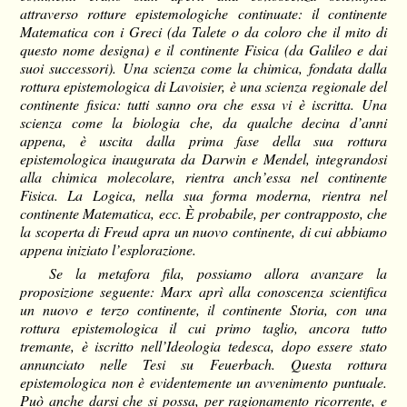
attraverso rotture epistemologiche continuate: il continente
Matematica con i Greci (da Talete o da coloro che il mito di
questo nome designa) e il continente Fisica (da Galileo e dai
suoi successori). Una scienza come la chimica, fondata dalla
rottura epistemologica di Lavoisier, è una scienza regionale del
continente fisica: tutti sanno ora che essa vi è iscritta. Una
scienza come la biologia che, da qualche decina d’anni
appena, è uscita dalla prima fase della sua rottura
epistemologica inaugurata da Darwin e Mendel, integrandosi
alla chimica molecolare, rientra anch’essa nel continente
Fisica. La Logica, nella sua forma moderna, rientra nel
continente Matematica, ecc. Ѐ probabile, per contrapposto, che
la scoperta di Freud apra un nuovo continente, di cui abbiamo
appena iniziato l’esplorazione.
Se la metafora fila, possiamo allora avanzare la
proposizione seguente: Marx aprì alla conoscenza scientifica
un nuovo e terzo continente, il continente Storia, con una
rottura epistemologica il cui primo taglio, ancora tutto
tremante, è iscritto nell’Ideologia tedesca, dopo essere stato
annunciato nelle Tesi su Feuerbach. Questa rottura
epistemologica non è evidentemente un avvenimento puntuale.
Può anche darsi che si possa, per ragionamento ricorrente, e