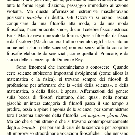
tutte le forme legali d’azione, passaggio immediato all’azione
violenta. Ma queste affermazioni estremiste mascheravano
posizioni
teoriche
di destra. Gli Otzovisti si erano lasciati
conquistare da una filosofia alla moda, o da una moda
filosofica, l’«empiriocriticismo», di cui il celebre fisico austriaco
Ernst Mach aveva rinnovato la forma. Questa filosofia da fisico
e da fisiologo (Mach non era l’ultimo venuto: egli ha lasciato un
nome nella storia delle scienze) non era senza affinità con altre
filosofie elaborate da scienziati, come quella di Poincarè, e da
storici delle scienze, quali Duhem e Rey.
Sono fenomeni che incominciamo a conoscere. Quando
certe scienze subiscono importanti rivolgimenti (come allora la
matematica e la fisica), si trovano sempre dei filosofi di
professione per affermare che la «crisi della scienza», o della
matematica, o della fisica, è aperta. Affermazioni del genere
sulla bocca di filosofi rientrano, direi quasi, nella norma:
giacchè un’intera categoria di filosofi passa il suo tempo a
predire, ossia a spiare l’agonia delle scienze, per somministrare
loro l’estrema unzione della filosofia,
ad majorem gloria Dei
.
Ma ciò che è più strano è che si trovano contemporaneamente
degli
scienziati
– per parlare di crisi delle scienze e per scoprirsi
all’improvviso straordinarie vocazioni filosofiche – che pensano