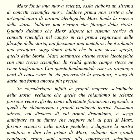
Marx fonda una nuova scienza, ossia elabora un sistema
di concetti scientifici nuovi, laddove prima non esisteva che
un’impalcatura di nozioni ideologiche. Marx fonda la scienza
della storia, laddove non c’erano che filosofie della storia.
Quando diciamo che Marx dispone un sistema teorico di
concetti scientifici nel campo in cui prima regnavano delle
filosofie della storia, noi facciamo una metafora che è soltanto
una metafora: suggeriamo infatti che in uno stesso spazio,
quello della Storia, Marx sostituisce alcune teorie ideologiche
con una teoria scientifica. In realtà questo campo stesso ne
viene trasformato. Con questa fondamentale riserva, propongo
però di conservare in via provvisoria la metafora, e anzi di
darle una forma ancora più precisa.
Se consideriamo infatti le grandi scoperte scientifiche
della storia, vediamo che quelle che chiamiamo le scienze
possono venire riferite, come altrettante formazioni regionali, a
quelli che chiameremo i grandi continenti teorici. Possiamo
adesso, col distacco di cui ormai disponiamo, e senza
anticipare su un futuro che neppure noi, al pari di Marx,
faremo «cuocere nelle nostre pentole», sviluppare la nostra
metafora e dire che prima di Marx, soltanto due grandi
continenti erano stati aperti alla conoscenza scientifica