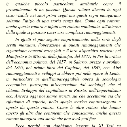
in qualche piccolo particolare, attribuirle come il
presentimento di un passato. Questa rottura diventa in ogni
caso visibile nei suoi primi segni ma questi segni inaugurano
soltanto l’inizio di una storia senza fine. Come ogni rottura,
anche questa rottura è infatti una rottura continuata, all’interno
della quale si possono osservare complessi rimaneggiamenti.
In effetti si può seguire empiricamente, nella serie degli
scritti marxiani, l’operazione di questi rimaneggiamenti che
riguardano concetti essenziali e il loro dispositivo teorico: nel
Manifesto e in Miseria della filosofia, del 1847, in Per la critica
dell’economia politica, del 1857, in Salario, prezzo e profitto,
del 1865, nel primo libro del Capitale, del 1867, ecc. Altri
rimaneggiamenti e sviluppi si ebbero poi nelle opere di Lenin,
in particolare in quell’impareggiabile opera di sociologia
economica, purtroppo misconosciuta dai sociologi, che si
chiama Sviluppo del capitalismo in Russia, nell’Imperialismo
ecc. Ancora oggi noi siamo iscritti, sia che accettiamo sia che
rifiutiamo di saperlo, nello spazio teorico contrassegnato e
aperto da questa rottura. Come le altre rotture che hanno
aperto gli altri due continenti che conosciamo, anche questa
rottura inaugura una storia che non avrà mai fine.
Ecco perché non dobbiamo leggere la XI Tesi su