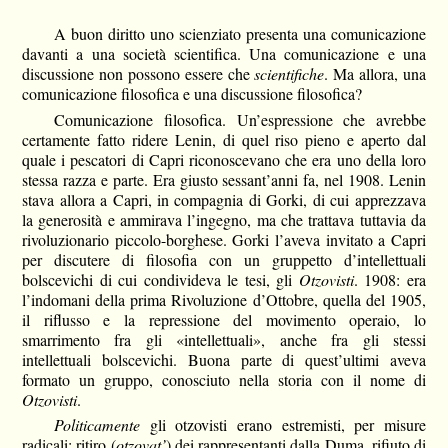
A buon diritto uno scienziato presenta una comunicazione
davanti a una società scientifica. Una comunicazione e una
discussione non possono essere che
scientifiche
. Ma allora, una
comunicazione filosofica e una discussione filosofica?
Comunicazione filosofica. Un’espressione che avrebbe
certamente fatto ridere Lenin, di quel riso pieno e aperto dal
quale i pescatori di Capri riconoscevano che era uno della loro
stessa razza e parte. Era giusto sessant’anni fa, nel 1908. Lenin
stava allora a Capri, in compagnia di Gorki, di cui apprezzava
la generosità e ammirava l’ingegno, ma che trattava tuttavia da
rivoluzionario piccolo-borghese. Gorki l’aveva invitato a Capri
per discutere di filosofia con un gruppetto d’intellettuali
bolscevichi di cui condivideva le tesi, gli
Otzovisti
. 1908: era
l’indomani della prima Rivoluzione d’Ottobre, quella del 1905,
il riflusso e la repressione del movimento operaio, lo
smarrimento fra gli «intellettuali», anche fra gli stessi
intellettuali bolscevichi. Buona parte di quest’ultimi aveva
formato un gruppo, conosciuto nella storia con il nome di
Otzovisti
.
Politicamente
gli otzovisti erano estremisti, per misure
radicali: ritiro (
otzovat’
) dei rappresentanti dalla Duma, rifiuto di