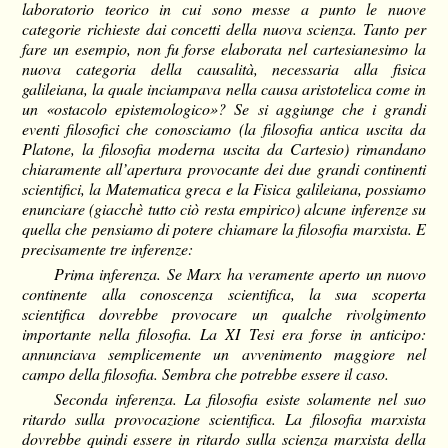
laboratorio teorico in cui sono messe a punto le nuove
categorie richieste dai concetti della nuova scienza. Tanto per
fare un esempio, non fu forse elaborata nel cartesianesimo la
nuova categoria della causalità, necessaria alla fisica
galileiana, la quale inciampava nella causa aristotelica come in
un «ostacolo epistemologico»? Se si aggiunge che i grandi
eventi filosofici che conosciamo (la filosofia antica uscita da
Platone, la filosofia moderna uscita da Cartesio) rimandano
chiaramente all’apertura provocante dei due grandi continenti
scientifici, la Matematica greca e la Fisica galileiana, possiamo
enunciare (giacchè tutto ciò resta empirico) alcune inferenze su
quella che pensiamo di potere chiamare la filosofia marxista. E
precisamente tre inferenze:
Prima inferenza. Se Marx ha veramente aperto un nuovo
continente alla conoscenza scientifica, la sua scoperta
scientifica dovrebbe provocare un qualche rivolgimento
importante nella filosofia. La XI Tesi era forse in anticipo:
annunciava semplicemente un avvenimento maggiore nel
campo della filosofia. Sembra che potrebbe essere il caso.
Seconda inferenza. La filosofia esiste solamente nel suo
ritardo sulla provocazione scientifica. La filosofia marxista
dovrebbe quindi essere in ritardo sulla scienza marxista della