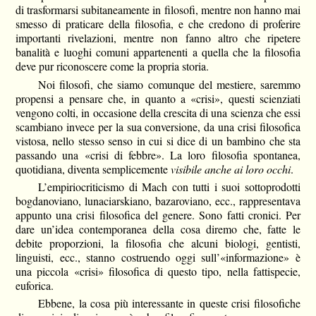
di trasformarsi subitaneamente in filosofi, mentre non hanno mai
smesso di praticare della filosofia, e che credono di proferire
importanti rivelazioni, mentre non fanno altro che ripetere
banalità e luoghi comuni appartenenti a quella che la filosofia
deve pur riconoscere come la propria storia.
Noi filosofi, che siamo comunque del mestiere, saremmo
propensi a pensare che, in quanto a «crisi», questi scienziati
vengono colti, in occasione della crescita di una scienza che essi
scambiano invece per la sua conversione, da una crisi filosofica
vistosa, nello stesso senso in cui si dice di un bambino che sta
passando una «crisi di febbre». La loro filosofia spontanea,
quotidiana, diventa semplicemente
visibile anche ai loro occhi
.
L’empiriocriticismo di Mach con tutti i suoi sottoprodotti
bogdanoviano, lunaciarskiano, bazaroviano, ecc., rappresentava
appunto una crisi filosofica del genere. Sono fatti cronici. Per
dare un’idea contemporanea della cosa diremo che, fatte le
debite proporzioni, la filosofia che alcuni biologi, gentisti,
linguisti, ecc., stanno costruendo oggi sull’«informazione» è
una piccola «crisi» filosofica di questo tipo, nella fattispecie,
euforica.
Ebbene, la cosa più interessante in queste crisi filosofiche