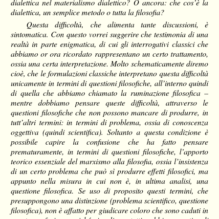
dialettica nel materialismo dialettico? O ancora: che cos’è la
dialettica, un semplice metodo o tutta la filosofia?
Questa difficoltà, che alimenta tante discussioni, è
sintomatica. Con questo vorrei suggerire che testimonia di una
realtà in parte enigmatica, di cui gli interrogativi classici che
abbiamo or ora ricordato rappresentano un certo trattamento,
ossia una certa interpretazione. Molto schematicamente diremo
cioè, che le formulazioni classiche interpretano questa difficoltà
unicamente in termini di questioni filosofiche, all’interno quindi
di quella che abbiamo chiamato la ruminazione filosofica –
mentre dobbiamo pensare queste difficoltà, attraverso le
questioni filosofiche che non possono mancare di produrre, in
tutt’altri termini: in termini di problema, ossia di conoscenza
oggettiva (quindi scientifica). Soltanto a questa condizione è
possibile capire la confusione che ha fatto pensare
prematuramente, in termini di questioni filosofiche, l’apporto
teorico essenziale del marxismo alla filosofia, ossia l’insistenza
di un certo problema che può sì produrre effetti filosofici, ma
appunto nella misura in cui non è, in ultima analisi, una
questione filosofica. Se uso di proposito questi termini, che
presuppongono una distinzione (problema scientifico, questione
filosofica), non è affatto per giudicare coloro che sono caduti in