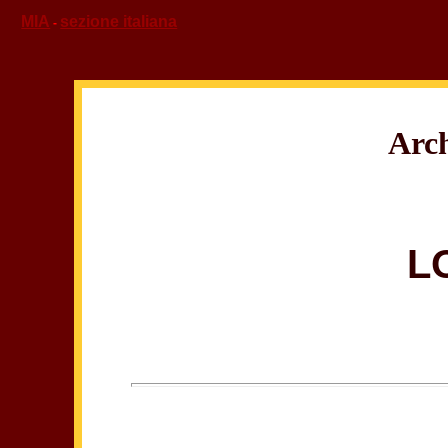
MIA
sezione italiana
-
Arch
L