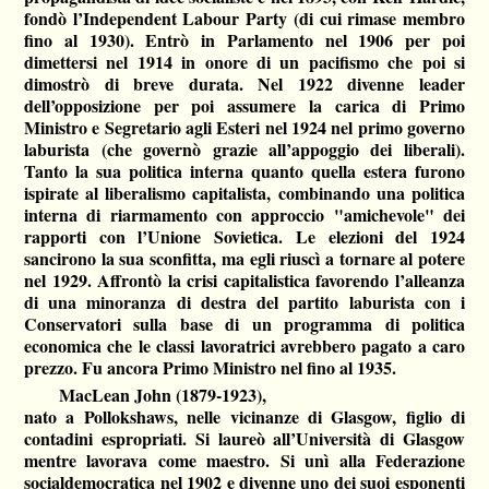
fondò l’Independent Labour Party (di cui rimase membro
fino al 1930). Entrò in Parlamento nel 1906 per poi
dimettersi nel 1914 in onore di un pacifismo che poi si
dimostrò di breve durata. Nel 1922 divenne leader
dell’opposizione per poi assumere la carica di Primo
Ministro e Segretario agli Esteri nel 1924 nel primo governo
laburista (che governò grazie all’appoggio dei liberali).
Tanto la sua politica interna quanto quella estera furono
ispirate al liberalismo capitalista, combinando una politica
interna di riarmamento con approccio "amichevole" dei
rapporti con l’Unione Sovietica. Le elezioni del 1924
sancirono la sua sconfitta, ma egli riuscì a tornare al potere
nel 1929. Affrontò la crisi capitalistica favorendo l’alleanza
di una minoranza di destra del partito laburista con i
Conservatori sulla base di un programma di politica
economica che le classi lavoratrici avrebbero pagato a caro
prezzo. Fu ancora Primo Ministro nel fino al 1935.
MacLean John (1879-1923),
nato a Pollokshaws, nelle vicinanze di Glasgow, figlio di
contadini espropriati. Si laureò all’Università di Glasgow
mentre lavorava come maestro. Si unì alla Federazione
socialdemocratica nel 1902 e divenne uno dei suoi esponenti