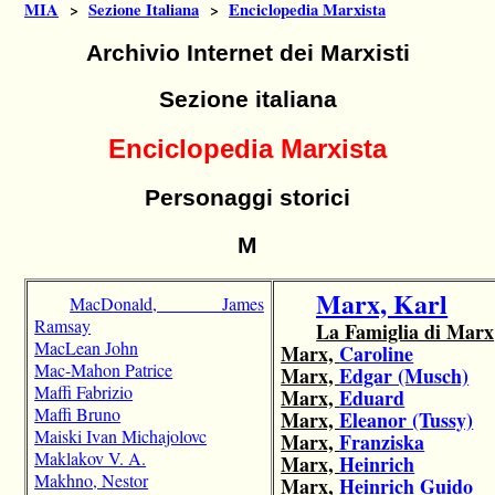
MIA
>
Sezione Italiana
>
Enciclopedia Marxista
Archivio Internet dei Marxisti
Sezione italiana
Enciclopedia Marxista
Personaggi storici
M
Marx, Karl
MacDonald, James
Ramsay
La Famiglia di Marx
MacLean John
Marx,
Caroline
Mac-Mahon Patrice
Marx,
Edgar (Musch)
Maffi Fabrizio
Marx,
Eduard
Maffi Bruno
Marx,
Eleanor (Tussy)
Maiski Ivan Michajolovc
Marx,
Franziska
Maklakov V. A.
Marx,
Heinrich
Makhno, Nestor
Marx,
Heinrich Guido