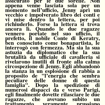
assicurato per le due sorelle. Non
appena venne lasciata sola per un
momento nell’ufficio, Jenny aprì un
vecchio e impolverato libro dei conti e
vi mise dentro la lettera, per poi
richiuderlo. Forse la lettera si trova
ancora lì. Quando le due ragazze
vennero portate nel suo ufficio, il
prefetto, il nobile Conte di Keratry,
ben conosciuto come bonapartista, le
interrogò con fermezza. Ma sia la sua
astuzia da diplomatico che la sua
brutalità da ufficiale di cavalleria si
rivelarono inutili di fronte alla calma
circospezione di Jenny. Egli abbandonò
la stanza in un esplosione di rabbia a
proposito de "l’energia che sembra
peculiare delle donne di questa
famiglia". Dopo la spedizione di
numerosi dispacci da e verso Parigi,
egli finalmente dovette rilasciare le due
ragazze, che avevano subito un
trattamento veramente prussiano