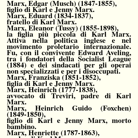
Marx, Edgar
(Musch) (1847-1855),
figlio di Karl e Jenny Marx.
Marx, Eduard
(1834-1837),
fratello di Karl Marx.
Marx, Eleanor (Tussy)
(1855-1898),
la figlia più piccola di Karl Marx.
Attiva nella politica inglese e nel
movimento proletario internazionale.
Fu, con il convivente Edward Aveling,
tra i fondatori della Socialist League
(1884) e dei sindacati per gli operai
non specializzati e per i disoccupati.
Marx, Franziska
(1851-1852),
figlia di Karl e Jenny Marx.
Marx, Heinrich
(1777-1838),
avvocato di Treviri, padre di Karl
Marx.
Marx, Heinrich Guido (Foxchen)
(1849-1850),
figlio di Karl e Jenny Marx, morto
bambino.
Marx, Henriette
(1787-1863),