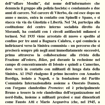
dell’“affare Moulin”, dal nome dell’informatore che
denuncia il gruppo alla polizia fascista) e condannato a due
anni di carcere. Nel carcere di Viterbo, da cui esce dopo un
anno e mezzo, entra in contatto con Spinelli e Spano, e si
stacca via via da Giustizia e Libertà. Nel ’34, partecipa alla
costituzione del centro interno socialista diretto da
Morandi, ha contatti con i circoli antifascisti milanesi e
torinesi. Nel 1935 viene arrestato di nuovo e spedito al
confino per tre anni a Bagnara Calabra, e qui comincia a
indirizzarsi verso la Sinistra comunista – un percorso che si
preciserà sempre più negli anni immediatamente successivi,
prima attraverso la collaborazione alla rivista della
Frazione all’estero,
, poi durante la reclusione nel
Bilan
campo di concentramento di Istonio e quindi a Camerino,
dove verrà in contatto con militanti di lunga data della
Sinistra. Al 1943 risalgono il primo incontro con Amadeo
Bordiga, isolato a Napoli, e la fondazione del Partito
Comunista Internazionalista assieme a Onorato Damen,
con l’organo clandestino
: ed è principalmente
Prometeo
Bruno a tessere la rete clandestina dell’organizzazione nel
nord-Italia, insieme a militanti preziosi e mai dimenticati
come Fausto Atti e Mario Acquaviva (che, nel 1945, a