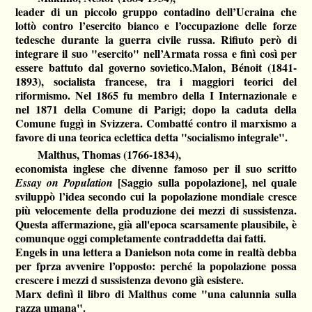
leader di un piccolo gruppo contadino dell’Ucraina che
lottò contro l’esercito bianco e l’occupazione delle forze
tedesche durante la guerra civile russa. Rifiuto però di
integrare il suo "esercito" nell’Armata rossa e finì così per
essere battuto dal governo sovietico.Malon, Bénoit (1841-
1893), socialista francese, tra i maggiori teorici del
riformismo. Nel 1865 fu membro della I Internazionale e
nel 1871 della Comune di Parigi; dopo la caduta della
Comune fuggì in Svizzera. Combatté contro il marxismo a
favore di una teorica eclettica detta "socialismo integrale".
Malthus, Thomas (1766-1834),
economista inglese che divenne famoso per il suo scritto
[Saggio sulla popolazione], nel quale
Essay on Population
sviluppò l’idea secondo cui la popolazione mondiale cresce
più velocemente della produzione dei mezzi di sussistenza.
Questa affermazione, già all'epoca scarsamente plausibile, è
comunque oggi completamente contraddetta dai fatti.
Engels in una lettera a Danielson nota come in realtà debba
per fprza avvenire l’opposto: perché la popolazione possa
crescere i mezzi d sussistenza devono già esistere.
Marx definì il libro di Malthus come "una calunnia sulla
razza umana".