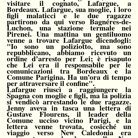
visitare il cognato, Lafargue, a
Bordeaux. Lafargue, sua moglie, i loro
figli malaticci e le due ragazze
partirono da qui verso Bagnéres-de-
Luchon, una stazione termale nei
Pirenei. Una mattina un gentiluomo
venne a trovare Lafargue dicendogli:
"Io sono un poliziotto, ma sono
repubblicano, abbiamo ricevuto un
ordine d’arresto per Lei; è risaputo
che Lei era il responsabile per le
comunicazioni tra Bordeaux e la
Comune Parigina. Ha un’ora di tempo
per attraversare il confine".
Lafargue riuscì a raggiungere la
Spagna con moglie e figli, ma la polizia
si vendicò arrestando le due ragazze.
Jenny aveva in tasca una lettera di
Gustave Flourens, il leader della
Comune ucciso vicino Parigi, e la
lettera venne trovata, cosicché un
viaggio verso New Caledonia era