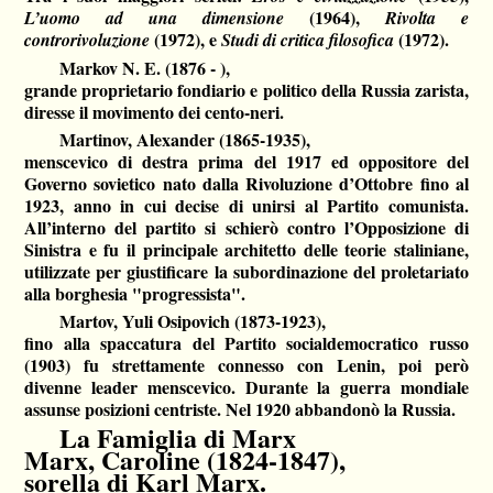
(1964),
L’uomo ad una dimensione
Rivolta e
(1972), e
(1972).
controrivoluzione
Studi di critica filosofica
Markov N. E. (1876 - ),
grande proprietario fondiario e politico della Russia zarista,
diresse il movimento dei cento-neri.
Martinov, Alexander (1865-1935),
menscevico di destra prima del 1917 ed oppositore del
Governo sovietico nato dalla Rivoluzione d’Ottobre fino al
1923, anno in cui decise di unirsi al Partito comunista.
All’interno del partito si schierò contro l’Opposizione di
Sinistra e fu il principale architetto delle teorie staliniane,
utilizzate per giustificare la subordinazione del proletariato
alla borghesia "progressista".
Martov, Yuli Osipovich (1873-1923),
fino alla spaccatura del Partito socialdemocratico russo
(1903) fu strettamente connesso con Lenin, poi però
divenne leader menscevico. Durante la guerra mondiale
assunse posizioni centriste. Nel 1920 abbandonò la Russia.
La Famiglia di Marx
Marx, Caroline
(1824-1847),
sorella di Karl Marx.