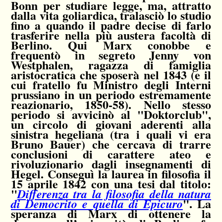
Bonn per studiare legge, ma, attratto
dalla vita goliardica, tralasciò lo studio
fino a quando il padre decise di farlo
trasferire nella più austera facoltà di
Berlino. Qui Marx conobbe e
frequentò in segreto Jenny von
Westphalen, ragazza di famiglia
aristocratica che sposerà nel 1843 (e il
cui fratello fu Ministro degli Interni
prussiano in un periodo estremamente
reazionario, 1850-58). Nello stesso
periodo si avvicinò al "Doktorclub",
un circolo di giovani aderenti alla
sinistra hegeliana (tra i quali vi era
Bruno Bauer) che cercava di trarre
conclusioni di carattere ateo e
rivoluzionario dagli insegnamenti di
Hegel. Conseguì la laurea in filosofia il
15 aprile 1842 con una tesi dal titolo:
"
Differenza tra la filosofia della natura
". La
di Democrito e quella di Epicuro
speranza di Marx di ottenere la