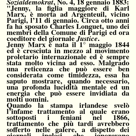
, No. 4, 18 gennaio 1883:
Sozialdemokrat
"Jenny, la figlia maggiore di Karl
Marx, è morta ad Argenteuil, vicino
Parigi, l’11 di gennaio. Circa otto anni
fa ha sposato Charles Longuet, uno dei
membri della Comune di Parigi ed ora
coeditore del giornale
.
Justice
Jenny Marx è nata il 1° maggio 1844
ed è cresciuta in mezzo al movimento
proletario internazionale ed è sempre
stata molto vicina ad esso. Malgrado
una reticenza che può essere ben
considerata come timidezza, essa ha
saputo mostrare, quando necessario,
una profonda lucidità mentale ed un
energia che può essere invidiata da
molti uomini.
Quando la stampa irlandese svelò
l’infame trattamento al quale erano
sottoposti i feniani nel 1866,
trattamento che più tardi avrebbero
sofferto nelle galere, a dispetto dei
giornali inglesi che ignoravano