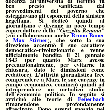
docenza all’università di Berlino fu
ben presto vanificata dai
provvedimenti del governo che
osteggiavano gli esponenti della sinistra
hegeliana. Si dedicò quindi al
giornalismo e divenne in poco tempo
caporedattore della "
"
Gazzetta Renana
(cui collaboravano anche
Bruno Bauer
e
Max Stirner
), che sotto la sua
direzione accentuò il suo carattere
democratico-rivoluzionario e venne
ufficialmente bandita il 21 gennaio
1843 (per quanto Marx avesse
precauzionalmente, per evitarne la
chiusura, dato le dimissioni come
redattore). L’attività giornalistica fece
comprendere a Marx le sue carenze in
campo economico, cominciò quindi ad
intraprendere un metodico studio
dell’economia politica. In seguito si
avvicinò alle teorie di
Feuerbach
rimanendone profondamente
affascinato. Dopo essersi sposato nel