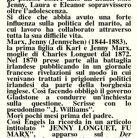
Jenny, Laura e Eleanor sopravvissero
oltre l’adolescenza.
Si dice che abbia avuto una forte
influenza sulla politica del marito, al
cui lavoro ha collaborato attraverso
tutta la sua difficile vita.
Marx
, Jenny (Jennychen) (1844-1883),
la prima figlia di Karl e Jenny Marx,
moglie di Charles Longuet dal 1872.
Nel 1870 prese parte alla battaglia
irlandese pubblicando in un giornale
francese rivelazioni sul modo in cui
venivano trattati i prigionieri politici
irlandesi da parte della borghesia
inglese. Così facendo obbligò il governo
Gladstone a condurre un’inchiesta
sulla questione. Scrisse con lo
pseudonimo ".J. Williams".
Morì pochi mesi prima del padre.
Così Engels la ricorda in un articolo
intitolato " JENNY LONGUET, FU
MARX", apparso sul
Der