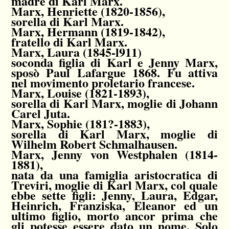
madre di Karl Marx.
Marx
, Henriette (1820-1856),
sorella di Karl Marx.
Marx
, Hermann (1819-1842),
fratello di Karl Marx.
Marx
, Laura (1845-l911)
soconda figlia di Karl e Jenny Marx,
sposò Paul Lafargue 1868. Fu attiva
nel movimento proletario francese.
Marx
, Louise (1821-1893),
sorella di Karl Marx, moglie di Johann
Carel Juta.
Marx
, Sophie (181?-1883),
sorella di Karl Marx, moglie di
Wilhelm Robert Schmalhausen.
Marx
, Jenny von Westphalen (1814-
1881),
nata da una famiglia aristocratica di
Treviri, moglie di Karl Marx, col quale
ebbe sette figli: Jenny, Laura, Edgar,
Heinrich, Franziska, Eleanor ed un
ultimo figlio, morto ancor prima che
gli potesse essere dato un nome. Solo