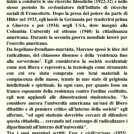
iniziò a condurre le sue ricerche filosofiche (1922-32) e nello
stesso periodo fu co-fondatore dell’Istituto di ricerche
sociali di Francoforte. Dopo la presa del potere da parte di
Hitler nel 1933, egli lasciò la Germania per trasferirsi prima
a Ginevra e poi (1934) negli USA, dove insegnò alla
Columbia University ed ottenne (1940) la cittadinanza
americana. Durante la seconda guerra mondiale lavorò per
l’esercito americano.
Da hegeliano-freudiano-marxista, Marcuse sposò le idee del
radicalismo, del chiassoso dissenso e della ‘resistenza fino
alla sovversione’. Egli considerava la società occidentale
come non libera e repressiva, la tecnologia come strumento
con cui era stata comprata con beni materiali la
compiacenza delle masse, tenute in uno stato di prigionia
intellettuale e spirituale. In ogni caso, per quanto fosse un
franco esponente della resistenza contro l’ordine costituito,
egli non applaudì alle dimostrazioni studentesche. "Io
considero ancora l’università americana un’oasi di libero
dibattito e di pensiero critico all’interno della società" egli
affermò, "ed ogni studente dovrebbe cercare di difendere
questa cittadella… cercando nel contempo di radicalizzare i
dipartimenti all’interno dell’università".
Tra i suoi maggiori scritti:
(1955),
Eros e civilizzazione