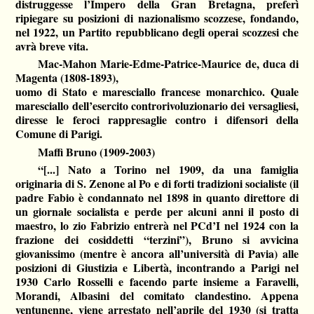
distruggesse l’Impero della Gran Bretagna, preferì
ripiegare su posizioni di nazionalismo scozzese, fondando,
nel 1922, un Partito repubblicano degli operai scozzesi che
avrà breve vita.
Mac-Mahon Marie-Edme-Patrice-Maurice de, duca di
Magenta (1808-1893),
uomo di Stato e maresciallo francese monarchico. Quale
maresciallo dell’esercito controrivoluzionario dei versagliesi,
diresse le feroci rappresaglie contro i difensori della
Comune di Parigi.
Maffi Bruno (1909-2003)
“[...] Nato a Torino nel 1909, da una famiglia
originaria di S. Zenone al Po e di forti tradizioni socialiste (il
padre Fabio è condannato nel 1898 in quanto direttore di
un giornale socialista e perde per alcuni anni il posto di
maestro, lo zio Fabrizio entrerà nel PCd’I nel 1924 con la
frazione dei cosiddetti “terzini”), Bruno si avvicina
giovanissimo (mentre è ancora all’università di Pavia) alle
posizioni di Giustizia e Libertà, incontrando a Parigi nel
1930 Carlo Rosselli e facendo parte insieme a Faravelli,
Morandi, Albasini del comitato clandestino. Appena
ventunenne, viene arrestato nell’aprile del 1930 (si tratta