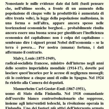
Nonostante le mille evidenze date dai fatti (basti pensare
che, nell’ultimo secolo, a fronte di un aumento della
popolazione di cinque volte la produttività è aumentata di
oltre trenta volte), la legge della popolazione maltusiana, in
una forma o nell’altra, appare ancora spesso nelle
teorizzazioni economiche borghesi… probabilmente risulta
ancora essere una buona scusa per giustificare l’inefficienza
economica del capitalismo: non è colpa del capitalismo –
sembrano dire i signori premi Nobel dell’economia – se la
terra è povera… Per nostra (umana) fortuna, i dati
affermano il contrario.
Malvy, Louis (1875-1949),
radical-socialista francese, ministro dell’interno negli anni
dello scontro imperialista mondiale (1914-17), dovette poi
lasciare quest’incarico per le accuse di negligenza mossegli;
ciò lo costrinse a cinque anni di esilio in Spagna. Nel 1924
fu rieletto alla Camera dei deputati.
Mannerheim Carl-Gustav-Emil (1867-1951),
uomo di Stato della Finlandia. Nel 1918 comandante
dell’esercito bianco controrivoluzionario che soppresse,
insieme agli interventisti tedeschi, la rivoluzione operaia in
Finlandia. Uno dei fautori più attivi dell’intervento armato