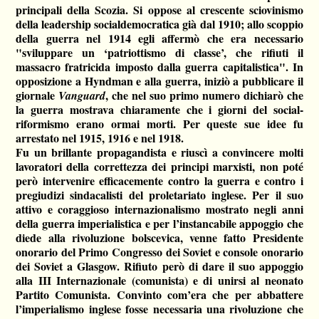
principali della Scozia. Si oppose al crescente sciovinismo
della leadership socialdemocratica già dal 1910; allo scoppio
della guerra nel 1914 egli affermò che era necessario
"sviluppare un ‘patriottismo di classe’, che rifiuti il
massacro fratricida imposto dalla guerra capitalistica". In
opposizione a Hyndman e alla guerra, iniziò a pubblicare il
giornale
, che nel suo primo numero dichiarò che
Vanguard
la guerra mostrava chiaramente che i giorni del social-
riformismo erano ormai morti. Per queste sue idee fu
arrestato nel 1915, 1916 e nel 1918.
Fu un brillante propagandista e riuscì a convincere molti
lavoratori della correttezza dei principi marxisti, non poté
però intervenire efficacemente contro la guerra e contro i
pregiudizi sindacalisti del proletariato inglese. Per il suo
attivo e coraggioso internazionalismo mostrato negli anni
della guerra imperialistica e per l’instancabile appoggio che
diede alla rivoluzione bolscevica, venne fatto Presidente
onorario del Primo Congresso dei Soviet e console onorario
dei Soviet a Glasgow. Rifiuto però di dare il suo appoggio
alla III Internazionale (comunista) e di unirsi al neonato
Partito Comunista. Convinto com’era che per abbattere
l’imperialismo inglese fosse necessaria una rivoluzione che