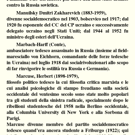
contro la Russia sovietica.
Manuilsky Dmitri Zakharevich (1883-1959),
divenne socialdemocratico nel 1903, bolscevico nel 1917; dal
1920 fu esponente del CC del CP ucraino e successivamente
delegato ucraino negli Stati Uniti; dal 1944 al 1952 fu
ministro degli esteri dell’Ucraina.
Marbach-Harff (Conte),
ambasciatore tedesco assassinato in Russia (insieme al field-
maresciallo von Eichhorn, comandante delle forze tedesche
in Ucraina) nel luglio 1918 dai socialrivoluzionari allo scopo
di far rinvigorire le ostilità tra Russia e Germania).
Marcuse, Herbert (1898-1979),
filosofo politico tedesco la cui filosofia critica marxista e le
cui analisi psicologiche di stampo freudiano sulla società
occidentale del ventesimo secolo sono state molto popolari
tra gli studenti della sinistra radicale, specialmente dopo le
ribellioni studentesche del 1958 nella Berlino occidentale,
alla Columbia University di New York e alla Sorbona di
Parigi.
Marcuse divenne membro del partito socialdemocratico
tedesco quand’era ancora studente a Friburgo (1922); qui