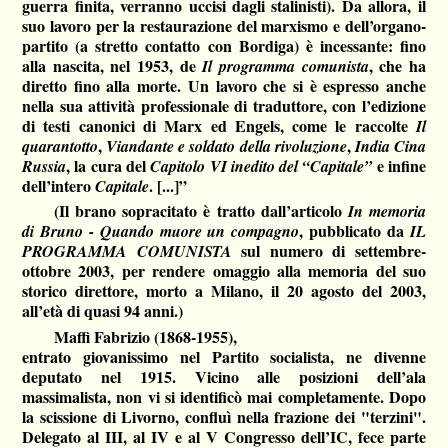
guerra finita, verranno uccisi dagli stalinisti). Da allora, il
suo lavoro per la restaurazione del marxismo e dell’organo-
partito (a stretto contatto con Bordiga) è incessante: fino
alla nascita, nel 1953, de
, che ha
Il programma comunista
diretto fino alla morte. Un lavoro che si è espresso anche
nella sua attività professionale di traduttore, con l’edizione
di testi canonici di Marx ed Engels, come le raccolte
Il
,
,
quarantotto
Viandante e soldato della rivoluzione
India Cina
, la cura del
e infine
Russia
Capitolo VI inedito del “Capitale”
dell’intero
. [...]”
Capitale
(Il brano sopracitato è tratto dall’articolo
In memoria
, pubblicato da
di Bruno - Quando muore un compagno
IL
sul numero di settembre-
PROGRAMMA COMUNISTA
ottobre 2003, per rendere omaggio alla memoria del suo
storico direttore, morto a Milano, il 20 agosto del 2003,
all’età di quasi 94 anni.)
Maffi Fabrizio (1868-1955),
entrato giovanissimo nel Partito socialista, ne divenne
deputato nel 1915. Vicino alle posizioni dell’ala
massimalista, non vi si identificò mai completamente. Dopo
la scissione di Livorno, confluì nella frazione dei "terzini".
Delegato al III, al IV e al V Congresso dell’IC, fece parte