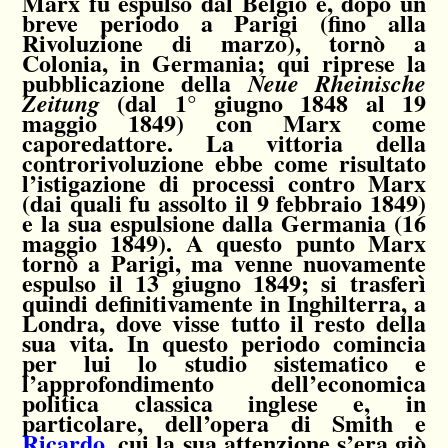
Marx fu espulso dal Belgio e, dopo un
breve periodo a Parigi (fino alla
Rivoluzione di marzo), tornò a
Colonia, in Germania; qui riprese la
pubblicazione della
Neue Rheinische
(dal 1° giugno 1848 al 19
Zeitung
maggio 1849) con Marx come
caporedattore. La vittoria della
controrivoluzione ebbe come risultato
l’istigazione di processi contro Marx
(dai quali fu assolto il 9 febbraio 1849)
e la sua espulsione dalla Germania (16
maggio 1849). A questo punto Marx
tornò a Parigi, ma venne nuovamente
espulso il 13 giugno 1849; si trasferì
quindi definitivamente in Inghilterra, a
Londra, dove visse tutto il resto della
sua vita. In questo periodo comincia
per lui lo studio sistematico e
l’approfondimento dell’economica
politica classica inglese e, in
particolare, dell’opera di Smith e
Ricardo
, cui la sua attenzione s’era giò