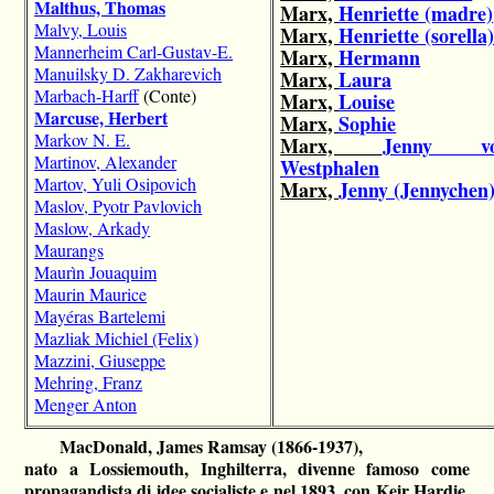
Malthus, Thomas
Marx,
Henriette (madre)
Malvy, Louis
Marx,
Henriette (sorella
Mannerheim Carl-Gustav-E.
Marx,
Hermann
Manuilsky D. Zakharevich
Marx,
Laura
Marbach-Harff
(Conte)
Marx,
Louise
Marcuse, Herbert
Marx,
Sophie
Markov N. E.
Marx,
Jenny v
Martinov, Alexander
Westphalen
Martov, Yuli Osipovich
Marx,
Jenny (Jennychen
Maslov, Pyotr Pavlovich
Maslow, Arkady
Maurangs
Maurìn Jouaquim
Maurin Maurice
Mayéras Bartelemi
Mazliak Michiel (Felix)
Mazzini, Giuseppe
Mehring, Franz
Menger Anton
MacDonald, James Ramsay (1866-1937),
nato a Lossiemouth, Inghilterra, divenne famoso come
propagandista di idee socialiste e nel 1893, con Keir Hardie,