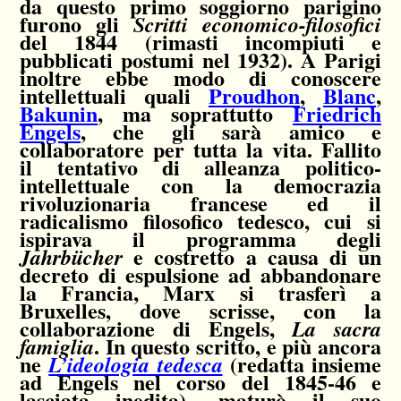
da questo primo soggiorno parigino
furono gli
Scritti economico-filosofici
del 1844 (rimasti incompiuti e
pubblicati postumi nel 1932). A Parigi
inoltre ebbe modo di conoscere
intellettuali quali
Proudhon
,
Blanc
,
Bakunin
, ma soprattutto
Friedrich
Engels
, che gli sarà amico e
collaboratore per tutta la vita. Fallito
il tentativo di alleanza politico-
intellettuale con la democrazia
rivoluzionaria francese ed il
radicalismo filosofico tedesco, cui si
ispirava il programma degli
e costretto a causa di un
Jahrbücher
decreto di espulsione ad abbandonare
la Francia, Marx si trasferì a
Bruxelles, dove scrisse, con la
collaborazione di Engels,
La sacra
. In questo scritto, e più ancora
famiglia
ne
(redatta insieme
L’ideologia tedesca
ad Engels nel corso del 1845-46 e
lasciata inedita), maturò il suo