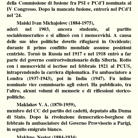
della Commissione di fusione fra PSI e PCd’I nominata al
IV Congresso. Dopo la mancata fusione, entrerà nel PCd’I
nel ’24.
Maiski Ivan Michajolovc (1884-1975),
aderì nel 1903, ancora studente, al partito
socialdemocratico e si allineò con i menscevichi. A causa
delle sue idee politiche dovette rifugiarsi in Occidente;
durante il primo conflitto mondiale assunse posizioni
centriste. Tornò in Russia nel 1917 e nel 1918 entrò a far
parte del governo controrivoluzionario della Siberia. Rotto
con i menscevichi si iscrisse nel febbraio 1921 al PCUS,
intraprendendo la carriera diplomatica. Fu ambasciatore a
Londra (1937-1943), poi in India (1947). Fu infine
nominato vice commissario agli esteri. Ha pubblicato, tra
l’altro, alcuni volumi di memorie e di riflessioni storico-
politiche.
Maklakov V. A. (1870-1959),
membro del CC del partito dei cadetti, deputato alla Duma
di Stato. Dopo la rivoluzione democratico-borghese di
febbraio fu ambasciatore del Governo Provvisorio a Parigi,
in seguito emigrato bianco.
Makhno, Nestor (1884-1934),