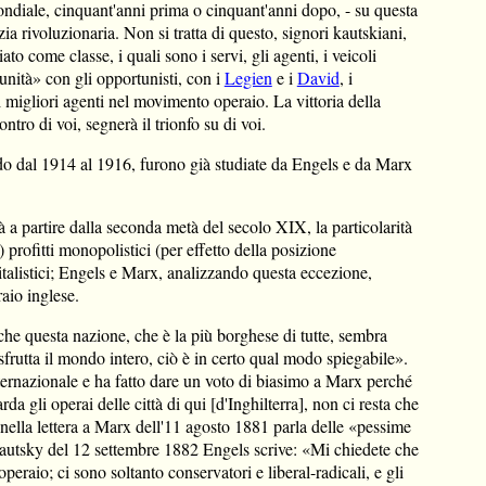
mondiale, cinquant'anni prima o cinquant'anni dopo, - su questa
ia rivoluzionaria. Non si tratta di questo, signori kautskiani,
to come classe, i quali sono i servi, gli agenti, i veicoli
unità» con gli opportunisti, con i
Legien
e i
David
, i
i migliori agenti nel movimento operaio. La vittoria della
tro di voi, segnerà il trionfo su di voi.
ndo dal 1914 al 1916, furono già studiate da Engels e da Marx
a partire dalla seconda metà del secolo XIX, la particolarità
) profitti monopolistici (per effetto della posizione
italistici; Engels e Marx, analizzando questa eccezione,
aio inglese.
che questa nazione, che è la più borghese di tutte, sembra
sfrutta il mondo intero, ciò è in certo qual modo spiegabile».
ernazionale e ha fatto dare un voto di biasimo a Marx perché
a gli operai delle città di qui [d'Inghilterra], non ci resta che
s nella lettera a Marx dell'11 agosto 1881 parla delle «pessime
 Kautsky del 12 settembre 1882 Engels scrive: «Mi chiedete che
peraio; ci sono soltanto conservatori e liberal-radicali, e gli