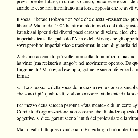
previsione del futuro, in un senso unico, possa essere conside
anzidetto e, se non incontrano una forza opposta che le avvii v
Il social-liberale Hobson non vede che questa «resistenza» può e
liberale! Ma fin dal 1902 ha affrontato in modo del tutto giusto
kautskiani ipocriti dei diversi paesi cercano di velare, cioè: ch
imperialistica sulle spalle dell'Asia e dell'Africa; che gli oppo
sovrapprofitto imperialistico e trasformati in cani di guardia de
Abbiamo accennato più volte, non soltanto in articoli, ma anche
ha vinto (ma resisterà a lungo?) nel movimento operaio. Da questo
l'argomento! Martov, ad esempio, già nelle sue conferenze ha 
forma:
«... La situazione della socialdemocrazia rivoluzionaria sarebbe mo
che sono i più qualificati, si allontanassero fatalmente dalla s
Per mezzo della sciocca parolina «fatalmente» e di un certo «gioc
Comitato d'organizzazione non cercano che di eludere questo fat
oggettive, si dice, garantiscono l'unità del proletariato e la vitt
Ma in realtà tutti questi kautskiani, Hilferding, i fautori del C