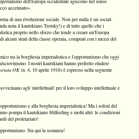
imperialismo dell'Europa occidentale agiscono nel senso
bocco accennato».
orma di una rivoluzione sociale. Non per nulla è un social-
da nota il kautskiano Trotsky!) e di tutto quello che i
ialistica proprio nello sforzo che tende a creare un'Europa
di alcuni strati della classe operaia, comprati con i mezzi del
mico tra la borghesia imperialistica e l'opportunismo che oggi
ialsciovinismo. I nostri kautskiani hanno preferito eludere
tariata OK
(n. 4, 10 aprile 1916) è espresso nella seguente
vicinano agli 'intellettuali' per il loro sviluppo intellettuale e
'opportunismo e alla borghesia imperialistica! Ma i sofisti del
nno pompa il kautskiano Hilferding e molti altri: le condizioni
ardi del proletariato!
'opportunismo. Sta qui la sostanza!