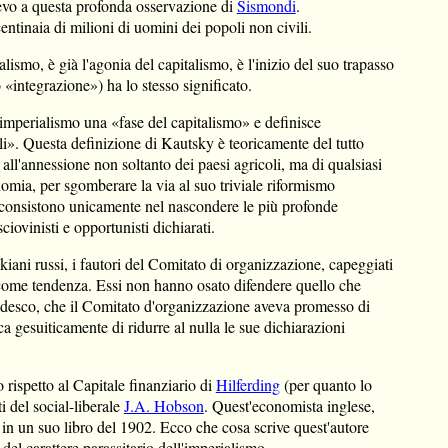
ievo a questa profonda osservazione di
Sismondi
.
entinaia di milioni di uomini dei popoli non civili.
ismo, è già l'agonia del capitalismo, è l'inizio del suo trapasso
«integrazione») ha lo stesso significato.
ell'imperialismo una «fase del capitalismo» e definisce
oli». Questa definizione di Kautsky è teoricamente del tutto
 all'annessione non soltanto dei paesi agricoli, ma di qualsiasi
omia, per sgomberare la via al suo triviale riformismo
a consistono unicamente nel nascondere le più profonde
ciovinisti e opportunisti dichiarati.
tskiani russi, i fautori del Comitato di organizzazione, capeggiati
o come tendenza. Essi non hanno osato difendere quello che
tedesco, che il Comitato d'organizzazione aveva promesso di
ca gesuiticamente di ridurre al nulla le sue dichiarazioni
rispetto al Capitale finanziario di
Hilferding
(per quanto lo
i del social-liberale
J.A. Hobson
. Quest'economista inglese,
 in un suo libro del 1902. Ecco che cosa scrive quest'autore
del carattere parassitario dell'imperialismo.