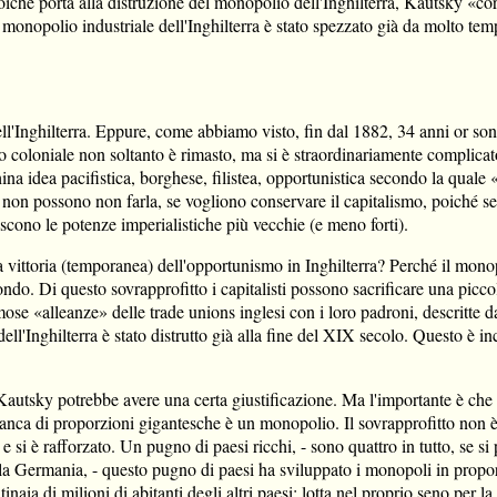
oiché porta alla distruzione del monopolio dell'Inghilterra, Kautsky «co
l monopolio industriale dell'Inghilterra è stato spezzato già da molto tem
ell'Inghilterra. Eppure, come abbiamo visto, fin dal 1882, 34 anni or so
io coloniale non soltanto è rimasto, ma si è straordinariamente complicato
idea pacifistica, borghese, filistea, opportunistica secondo la quale «n
 non possono non farla, se vogliono conservare il capitalismo, poiché se
iscono le potenze imperialistiche più vecchie (e meno forti).
a vittoria (temporanea) dell'opportunismo in Inghilterra? Perché il monop
 mondo. Di questo sovrapprofitto i capitalisti possono sacrificare una picc
mose «alleanze» delle trade unions inglesi con i loro padroni, descritte d
le dell'Inghilterra è stato distrutto già alla fine del XIX secolo. Questo 
 Kautsky potrebbe avere una certa giustificazione. Ma l'importante è che
anca di proporzioni gigantesche è un monopolio. Il sovrapprofitto non è sp
o e si è rafforzato. Un pugno di paesi ricchi, - sono quattro in tutto, se
a e la Germania, - questo pugno di paesi ha sviluppato i monopoli in pro
tinaia di milioni di abitanti degli altri paesi; lotta nel proprio seno per 