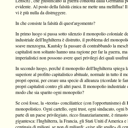
Lensch) , che giustificano la guerra condotta dalla Germania p
evidente. Al posto della falsità cinica ne mette una melliflua! I
vi è più nulla da distruggere.
In che consiste la falsità di quest'argomento?
In primo luogo si passa sotto silenzio il monopolio coloniale d
industriale dell'Inghilterra è distrutto, il problema del monopol
soave menzogna, Kautsky fa passare di contrabbando la meschina 
capitalisti non soltanto hanno una ragione per far la guerra, ma
imperialistici non possono avere quei privilegi dei quali usufru
In secondo luogo, perché il monopolio dell'Inghilterra spiega l
superiore al profitto capitalistico abituale, normale in tutto il
propri operai, per creare una specie di alleanza (ricordate le fa
propri capitalisti contro gli altri paesi. Il monopolio industria
modo che sia sparito ogni monopolio?
Se così fosse, la «teoria» conciliatrice (con l'opportunismo) di
monopolistico. Ogni cartello, ogni trust, ogni sindacato, ogni b
parte di un paese privilegiato, ricco finanziariamente, è rimast
gigantesca: l'Inghilterra, la Francia, gli Stati Uniti d'Americ
centinaia di milioni, se non di miliardi; «vive alle spalle» di cen