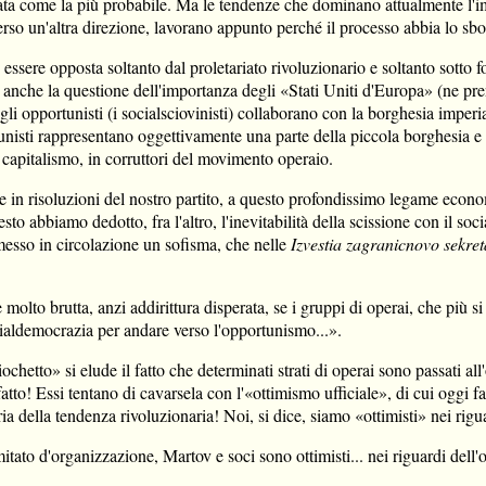
rata come la più probabile. Ma le tendenze che dominano attualmente l'
erso un'altra direzione, lavorano appunto perché il processo abbia lo s
ssere opposta soltanto dal proletariato rivoluzionario e soltanto sotto f
 anche la questione dell'importanza degli «Stati Uniti d'Europa» (ne pren
e gli opportunisti (i socialsciovinisti) collaborano con la borghesia imper
rtunisti rappresentano oggettivamente una parte della piccola borghesia e 
l capitalismo, in corruttori del movimento operaio.
 in risoluzioni del nostro partito, a questo profondissimo legame econo
 abbiamo dedotto, fra l'altro, l'inevitabilità della scissione con il soc
messo in circolazione un sofisma, che nelle
Izvestia zagranicnovo sekre
lto brutta, anzi addirittura disperata, se i gruppi di operai, che più si av
ocialdemocrazia per andare verso l'opportunismo...».
hetto» si elude il fatto che determinati strati di operai sono passati all
to! Essi tentano di cavarsela con l'«ottimismo ufficiale», di cui oggi fa
oria della tendenza rivoluzionaria! Noi, si dice, siamo «ottimisti» nei rigu
omitato d'organizzazione, Martov e soci sono ottimisti... nei riguardi dell