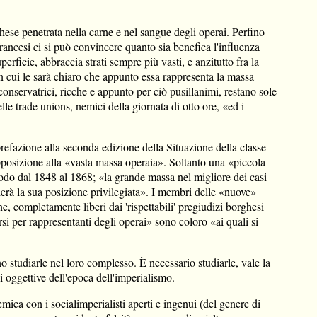
hese penetrata nella carne e nel sangue degli operai. Perfino
ancesi ci si può convincere quanto sia benefica l'influenza
erficie, abbraccia strati sempre più vasti, e anzitutto fra la
in cui le sarà chiaro che appunto essa rappresenta la massa
conservatrici, ricche e appunto per ciò pusillanimi, restano sole
le trade unions, nemici della giornata di otto ore, «ed i
prefazione alla seconda edizione della Situazione della classe
rapposizione alla «vasta massa operaia». Soltanto una «piccola
riodo dal 1848 al 1868; «la grande massa nel migliore dei casi
rderà la sua posizione privilegiata». I membri delle «nuove»
e, completamente liberi dai 'rispettabili' pregiudizi borghesi
rsi per rappresentanti degli operai» sono coloro «ai quali si
o studiarle nel loro complesso. È necessario studiarle, vale la
i oggettive dell'epoca dell'imperialismo.
mica con i socialimperialisti aperti e ingenui (del genere di