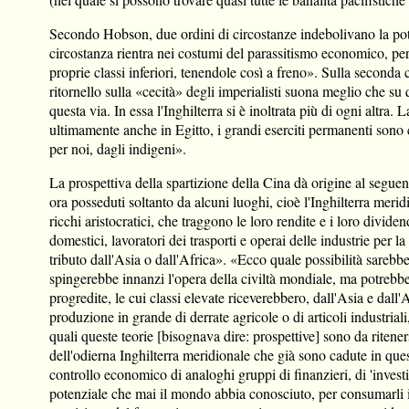
Secondo Hobson, due ordini di circostanze indebolivano la poten
circostanza rientra nei costumi del parassitismo economico, per 
proprie classi inferiori, tenendole così a freno». Sulla seconda
ritornello sulla «cecità» degli imperialisti suona meglio che su
questa via. In essa l'Inghilterra si è inoltrata più di ogni altr
ultimamente anche in Egitto, i grandi eserciti permanenti sono c
per noi, dagli indigeni».
La prospettiva della spartizione della Cina dà origine al segu
ora posseduti soltanto da alcuni luoghi, cioè l'Inghilterra meridi
ricchi aristocratici, che traggono le loro rendite e i loro div
domestici, lavoratori dei trasporti e operai delle industrie per 
tributo dall'Asia o dall'Africa». «Ecco quale possibilità sareb
spingerebbe innanzi l'opera della civiltà mondiale, ma potrebbe 
progredite, le cui classi elevate riceverebbero, dall'Asia e dall
produzione in grande di derrate agricole o di articoli industriali
quali queste teorie [bisognava dire: prospettive] sono da riten
dell'odierna Inghilterra meridionale che già sono cadute in qu
controllo economico di analoghi gruppi di finanzieri, di 'investit
potenziale che mai il mondo abbia conosciuto, per consumarli in