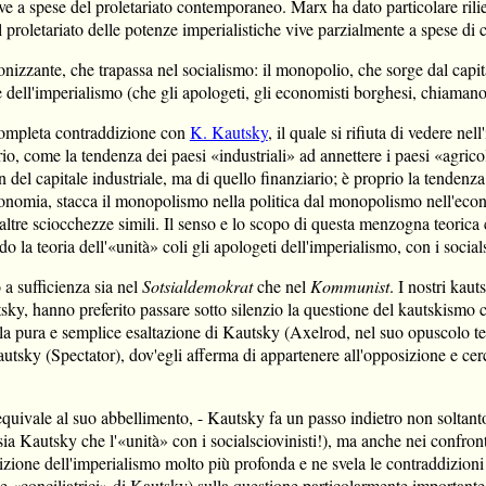
ive a spese del proletariato contemporaneo. Marx ha dato particolare ril
 proletariato delle potenze imperialistiche vive parzialmente a spese di c
nizzante, che trapassa nel socialismo: il monopolio, che sorge dal capital
 dell'imperialismo (che gli apologeti, gli economisti borghesi, chiamano 
 completa contraddizione con
K. Kautsky
, il quale si rifiuta di vedere n
ario, come la tendenza dei paesi «industriali» ad annettere i paesi «agric
n del capitale industriale, ma di quello finanziario; è proprio la tendenza
economia, stacca il monopolismo nella politica dal monopolismo nell'econ
altre sciocchezze simili. Il senso e lo scopo di questa menzogna teoric
 la teoria dell'«unità» coli gli apologeti dell'imperialismo, con i socials
a sufficienza sia nel
Sotsialdemokrat
che nel
Kommunist
. I nostri kau
tsky, hanno preferito passare sotto silenzio la questione del kautskism
n la pura e semplice esaltazione di Kautsky (Axelrod, nel suo opuscolo 
Kautsky (Spectator), dov'egli afferma di appartenere all'opposizione e cer
uivale al suo abbellimento, - Kautsky fa un passo indietro non soltanto 
sia Kautsky che l'«unità» con i socialsciovinisti!), ma anche nei confront
nizione dell'imperialismo molto più profonda e ne svela le contraddizioni
e e «conciliatrici» di Kautsky) sulla questione particolarmente importante 