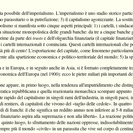
 possibile dell'imperialismo. L'imperialismo è uno stadio storico particol
mo parassitario o in putrefazione; 3) il capitalismo agonizzante. La sostit
mo si manifesta sotto cinque aspetti principali: 1) i cartelli, i sindacat
 la situazione monopolistica delle grandi banche: da tre a cinque banche 
prime da parte dei
trusts
e dell'oligarchia finanziaria (il capitale finanziar
i cartelli internazionali è cominciata. Questi cartelli internazionali che
 più di cento! L'esportazione del capitale, come fenomeno particolarment
nte alla spartizione economica e politico-territoriale del mondo; 5) la sp
e in Europa, e in seguito anche in Asia, si è formato completamente tr
onomica dell'Europa (nel 1900): ecco le pietre miliari più importanti de
zione appare, in primo luogo, nella tendenza all'imputridimento che disti
cratica repubblicana e quella reazionaria monarchica scompare appunto p
 rapido del capitalismo in singoli rami dell'industria, in singoli paesi, 
 rentiers, di capitalisti che vivono del «taglio delle cedole». In quattro 
di di franchi: il che significa un reddito annuo non inferiore ai 5-8 milia
finanziario aspira alla supremazia e non alla libertà». La reazione politic
 quinto luogo, lo sfruttamento delle nazioni oppresse, indissolubilmente 
pre più il mondo «civile» in un parassita che vive sul corpo di centinaia 