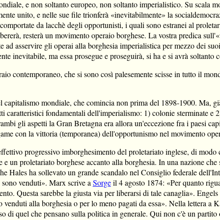
 mondiale, e non soltanto europeo, non soltanto imperialistico. Su scala 
mente unito, e nelle sue file trionferà «inevitabilmente» la socialdemocraz
 comportate da lacchè degli opportunisti, i quali sono estranei al proletaria
ibererà, resterà un movimento operaio borghese. La vostra predica sull'«
e ad asservire gli operai alla borghesia imperialistica per mezzo dei suo
e inevitabile, ma essa prosegue e proseguirà, si ha e si avrà soltanto con
eraio contemporaneo, che si sono così palesemente scisse in tutto il mo
el capitalismo mondiale, che comincia non prima del 1898-1900. Ma, già 
ti caratteristici fondamentali dell'imperialismo: 1) colonie sterminate e 2
ambi gli aspetti la Gran Bretagna era allora un'eccezione fra i paesi cap
game con la vittoria (temporanea) dell'opportunismo nel movimento oper
effettivo progressivo imborghesimento del proletariato inglese, di modo 
e e un proletariato borghese accanto alla borghesia. In una nazione che 
e Hales ha sollevato un grande scandalo nel Consiglio federale dell'Int
i sono venduti». Marx scrive a
Sorge
il 4 agosto 1874: «Per quanto riguard
mento. Questa sarebbe la giusta via per liberarsi di tale canaglia». Engel
no venduti alla borghesia o per lo meno pagati da essa». Nella lettera a
so di quel che pensano sulla politica in generale. Qui non c'è un partito o