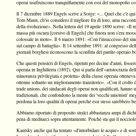
operai usufruiscono tranquillamente con essi del monopolio col
Il 7 dicembre 1889 Engels scrive a Sorge: «... Quel che c'è qui [i
Tom Mann, ch'io considero il migliore fra di loro, ama racconta
della rivoluzione». Nella lettera del 19 aprile 1890 scrive: «Il m
massa più oscura [corsivo di Engels] che finora non s'era mossa;
colossale in moto». Il 4 marzo 1891: «Con l'insuccesso del sindac
sul campo di battaglia». Il 14 settembre 1891: al congresso dell
giornali borghesi riconoscono la sconfitta del partito operaio b
Che questi pensieri di Engels, ripetuti per decine d'anni, fosse
operaia in Inghilterra (1892). Qui si parla dell'«aristocrazia d
minoranza privilegiata e protetta» della classe operaia otteneva
ottenne soltanto un miglioramento transitorio». «Con il crollo d
trade unions, dei sindacati degli operai non qualificati, hanno 
tradizionali, che confondono la mente dei 'vecchi unionisti' megl
perdona la loro qualità di operai perché essi stessi sarebbero be
Abbiamo riportato di proposito stralci abbastanza ampi di dichia
pena di meditarci sopra attentamente. Poiché sta qui il nocciolo
Kautsky anche qui ha tentato «d'intorbidare le acque» e di sostit