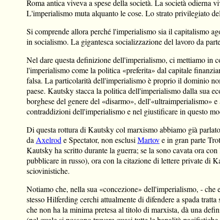
Roma antica viveva a spese della società. La società odierna v
L'imperialismo muta alquanto le cose. Lo strato privilegiato del
Si comprende allora perché l'imperialismo sia il capitalismo ago
in socialismo. La gigantesca socializzazione del lavoro da parte
Nel dare questa definizione dell'imperialismo, ci mettiamo in
l'imperialismo come la politica «preferita» dal capitale finanzi
falsa. La particolarità dell'imperialismo è proprio il dominio no
paese. Kautsky stacca la politica dell'imperialismo dalla sua 
borghese del genere del «disarmo», dell'«ultraimperialismo» e 
contraddizioni dell'imperialismo e nel giustificare in questo modo
Di questa rottura di Kautsky col marxismo abbiamo già parlato 
da
Axelrod
e Spectator, non esclusi
Martov
e in gran parte Tro
Kautsky ha scritto durante la guerra; se la sono cavata ora co
pubblicare in russo), ora con la citazione di lettere private di 
sciovinistiche.
Notiamo che, nella sua «concezione» dell'imperialismo, - che eq
stesso Hilferding cerchi attualmente di difendere a spada tratta 
che non ha la minima pretesa al titolo di marxista, dà una defi
(nel quale si possono trovare quasi tutte le banalità pacifistich