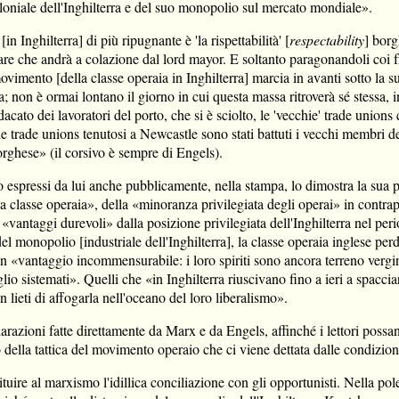
oniale dell'Inghilterra e del suo monopolio sul mercato mondiale».
n Inghilterra] di più ripugnante è 'la rispettabilità' [
respectability
] borg
re che andrà a colazione dal lord mayor. E soltanto paragonandoli coi fr
ovimento [della classe operaia in Inghilterra] marcia in avanti sotto la sup
 non è ormai lontano il giorno in cui questa massa ritroverà sé stessa, 
ato dei lavoratori del porto, che si è sciolto, le 'vecchie' trade unions 
e trade unions tenutosi a Newcastle sono stati battuti i vecchi membri del
orghese» (il corsivo è sempre di Engels).
ro espressi da lui anche pubblicamente, nella stampa, lo dimostra la sua 
ella classe operaia», della «minoranza privilegiata degli operai» in cont
 «vantaggi durevoli» dalla posizione privilegiata dell'Inghilterra nel pe
el monopolio [industriale dell'Inghilterra], la classe operaia inglese pe
un «vantaggio incommensurabile: i loro spiriti sono ancora terreno vergin
io sistemati». Quelli che «in Inghilterra riuscivano fino a ieri a spaccia
n lieti di affogarla nell'oceano del loro liberalismo».
razioni fatte direttamente da Marx e da Engels, affinché i lettori possan
 della tattica del movimento operaio che ci viene dettata dalle condizion
uire al marxismo l'idillica conciliazione con gli opportunisti. Nella pole