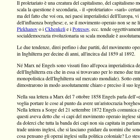
Il proletariato è una creatura del capitalismo, del capitalismo
scala la questione è secondaria, - il «proletariato» «sarà» certa
ma del fatto che voi ora, nei paesi imperialistici dell'Europa, vi
dell'influenza borghese; e, se il movimento operaio non se ne l
Plekhanov
o i
Ckhenkeli
e i
Potresov
, ecc. tende oggettivament
socialdemocrazia rivoluzionaria su scala mondiale è assolutament
Le due tendenze, direi perfino i due partiti, del movimento op
in Inghilterra per decine di anni, all'incirca dal 1859 al 1892.
Né Marx né Engels sono vissuti fino all'epoca imperialistica d
dell'Inghilterra era che in essa si trovavano per lo meno due trat
monopolistica dell'Inghilterra sul mercato mondiale). Sotto entr
dimostrarono in modo assolutamente chiaro e preciso il suo le
Nella sua lettera a Marx del 7 ottobre 1858 Engels parla dell'«
voglia portare le cose al punto da avere un'aristocrazia borghes
Nella lettera a Sorge del 21 settembre 1872 Engels comunica ch
questi aveva detto che «i capi del movimento operaio inglese s
da dolerci che tutta la banda dei capi non sia capitata in parla
trade unions inglesi, che si lasciano guidare da uomini che so
cosa pensano gli operai inglesi sulla politica coloniale? Lo stes