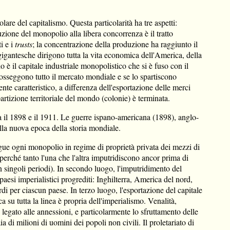
are del capitalismo. Questa particolarità ha tre aspetti:
uzione del monopolio alla libera concorrenza è il tratto
i e i
trusts
; la concentrazione della produzione ha raggiunto il
gigantesche dirigono tutta la vita economica dell'America, della
io è il capitale industriale monopolistico che si è fuso con il
 posseggono tutto il mercato mondiale e se lo spartiscono
e caratteristico, a differenza dell'esportazione delle merci
artizione territoriale del mondo (colonie) è terminata.
a il 1898 e il 1911. Le guerre ispano-americana (1898), anglo-
lla nuova epoca della storia mondiale.
ngue ogni monopolio in regime di proprietà privata dei mezzi di
erché tanto l'una che l'altra imputridiscono ancor prima di
in singoli periodi). In secondo luogo, l'imputridimento del
paesi imperialistici progrediti: Inghilterra, America del nord,
rdi per ciascun paese. In terzo luogo, l'esportazione del capitale
a su tutta la linea è propria dell'imperialismo. Venalità,
legato alle annessioni, e particolarmente lo sfruttamento delle
di milioni di uomini dei popoli non civili. Il proletariato di