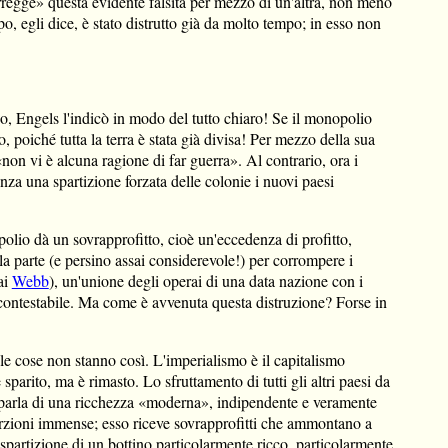
rregge» questa evidente falsità per mezzo di un'altra, non meno
po, egli dice, è stato distrutto già da molto tempo; in esso non
no, Engels l'indicò in modo del tutto chiaro! Se il monopolio
, poiché tutta la terra è stata già divisa! Per mezzo della sua
on vi è alcuna ragione di far guerra». Al contrario, ora i
nza una spartizione forzata delle colonie i nuovi paesi
olio dà un sovrapprofitto, cioè un'eccedenza di profitto,
ola parte (e persino assai considerevole!) per corrompere i
ai
Webb
), un'unione degli operai di una data nazione con i
è incontestabile. Ma come è avvenuta questa distruzione? Forse in
 le cose non stanno così. L'imperialismo è il capitalismo
arito, ma è rimasto. Lo sfruttamento di tutti gli altri paesi da
 si parla di una ricchezza «moderna», indipendente e veramente
porzioni immense; esso riceve sovrapprofitti che ammontano a
la spartizione di un bottino particolarmente ricco, particolarmente