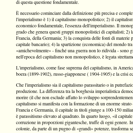
di questa questione fondamentale.
È necessario cominciare dalla definizione più precisa e completa
l'imperialismo è 1) il capitalismo monopolistico; 2) il capitalis
economico fondamentale, l'essenza dell'imperialismo. Il monopolis
grado che genera questi gruppi monopolistici di capitalisti; 2)
Francia, della Germania; 3) la conquista delle fonti di materie 
capitale bancario); 4) la spartizione (economica) del mondo tra 
«amichevolmente» - finché una guerra non lo ridivida - sono già
nell'epoca del capitalismo non monopolistico, è legata strettame
L'imperialismo, come fase suprema del capitalismo, in America 
boera (1899-1902), russo-giapponese ( 1904-1905) e la crisi ec
Che l'imperialismo sia il capitalismo parassitario o in putrefa
produzione. La differenza tra la borghesia imperialistica demo
morire (il che non esclude affatto lo sviluppo sorprendentemente
capitalismo si manifesta con la formazione di un enorme strato di
Francia e Germania, il capitale in titoli giunge a 100-150 miliar
è parassitismo elevato al quadrato. In quarto luogo, «il capitale 
corruzione in proporzioni gigantesche, truffe di ogni genere. In
colonie, da parte di un pugno di «grandi» potenze, trasforma sem