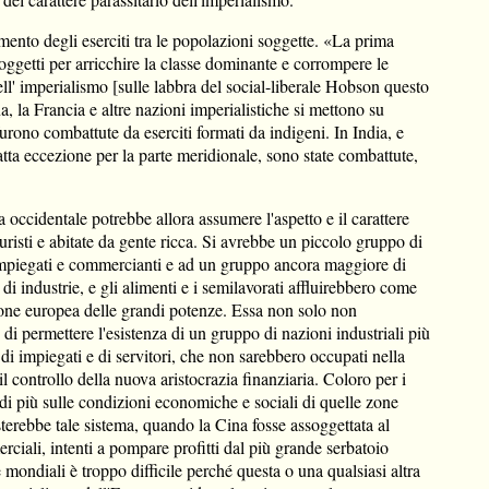
ento degli eserciti tra le popolazioni soggette. «La prima
soggetti per arricchire la classe dominante e corrompere le
ell' imperialismo [sulle labbra del social-liberale Hobson questo
, la Francia e altre nazioni imperialistiche si mettono su
furono combattute da eserciti formati da indigeni. In India, e
atta eccezione per la parte meridionale, sono state combattute,
ccidentale potrebbe allora assumere l'aspetto e il carattere
 turisti e abitate da gente ricca. Si avrebbe un piccolo gruppo di
i impiegati e commercianti e ad un gruppo ancora maggiore di
di industrie, e gli alimenti e i semilavorati affluirebbero come
zione europea delle grandi potenze. Essa non solo non
di permettere l'esistenza di un gruppo di nazioni industriali più
 di impiegati e di servitori, che non sarebbero occupati nella
il controllo della nuova aristocrazia finanziaria. Coloro per i
di più sulle condizioni economiche e sociali di quelle zone
erebbe tale sistema, quando la Cina fosse assoggettata al
merciali, intenti a pompare profitti dal più grande serbatoio
mondiali è troppo difficile perché questa o una qualsiasi altra