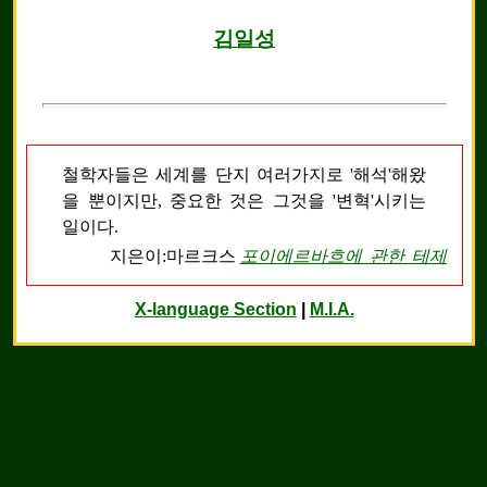
김일성
철학자들은 세계를 단지 여러가지로
'해석'
해왔
을 뿐이지만, 중요한 것은 그것을
'변혁'
시키는
일이다.
지은이:마르크스
포이에르바흐에 관한 테제
X-language Section
|
M.I.A.