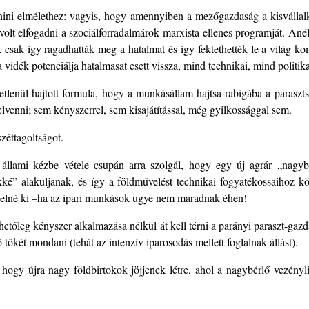
ini elmélethez: vagyis, hogy amennyiben a mezőgazdaság a kisvállalk
olt elfogadni a szociálforradalmárok marxista-ellenes programját. Anél
csak így ragadhatták meg a hatalmat és így fektethették le a világ kom
vidék potenciálja hatalmasat esett vissza, mind technikai, mind politik
tlenül hajtott formula, hogy a munkásállam hajtsa rabigába a parasztsá
elvenni; sem kényszerrel, sem kisajátítással, még gyilkossággal sem.
zéttagoltságot.
 állami kézbe vétele csupán arra szolgál, hogy egy új agrár „nagyb
é” alakuljanak, és így a földművelést technikai fogyatékossaihoz 
rmelné ki –ha az ipari munkások ugye nem maradnak éhen!
ehetőleg kényszer alkalmazása nélkül át kell térni a parányi paraszt-ga
 tőkét mondani (tehát az intenzív iparosodás mellett foglalnak állást).
i, hogy újra nagy földbirtokok jöjjenek létre, ahol a nagybérlő vezény