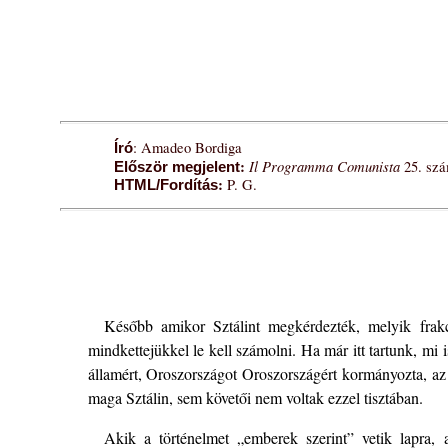
: Amadeo Bordiga
Író
:
Il Programma Comunista
25. szá
Először megjelent
:
P. G.
HTML/Fordítás
Később amikor Sztálint megkérdezték, melyik frak
mindkettejükkel le kell számolni. Ha már itt tartunk, mi 
államért, Oroszországot Oroszországért kormányozta, az os
maga Sztálin, sem követői nem voltak ezzel tisztában.
Akik a történelmet „emberek szerint” vetik lapra,