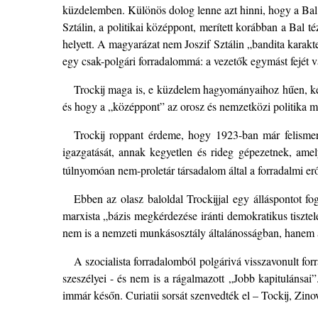
küzdelemben. Különös dolog lenne azt hinni, hogy a Bal Sz
Sztálin, a politikai középpont, merített korábban a Bal 
helyett. A magyarázat nem Joszif Sztálin „bandita karakt
egy csak-polgári forradalommá: a vezetők egymást fejét 
Trockij maga is, e küzdelem hagyományaihoz hűen, késő
és hogy a „középpont” az orosz és nemzetközi politika mi
Trockij roppant érdeme, hogy 1923-ban már felismerte
igazgatását, annak kegyetlen és rideg gépezetnek, amely
túlnyomóan nem-proletár társadalom által a forradalmi er
Ebben az olasz baloldal Trockijjal egy álláspontot 
marxista „bázis megkérdezése iránti demokratikus tisztele
nem is a nemzeti munkásosztály általánosságban, hanem 
A szocialista forradalomból polgárivá visszavonult for
szeszélyei - és nem is a rágalmazott „Jobb kapituláns
immár későn. Curiatii sorsát szenvedték el – Tockij, Zin