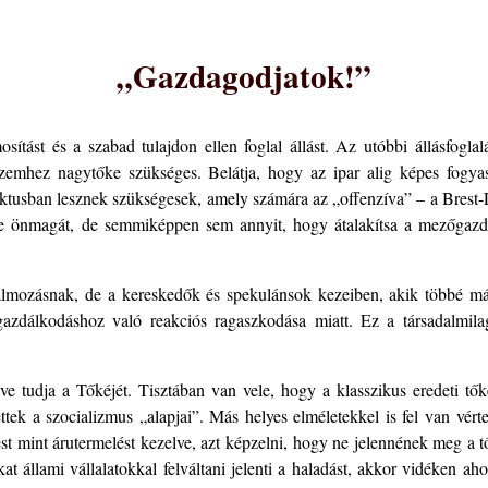
„Gazdagodjatok!”
sítást és a szabad tulajdon ellen foglal állást. Az utóbbi állásfogl
emhez nagytőke szükséges. Belátja, hogy az ipar alig képes fogyas
ktusban lesznek szükségesek, amely számára az „offenzíva” – a Brest-Lit
e önmagát, de semmiképpen sem annyit, hogy átalakítsa a mezőgazd
.
almozásnak, de a kereskedők és spekulánsok kezeiben, akik többé 
azdálkodáshoz való reakciós ragaszkodása miatt. Ez a társadalmilag
.
téve tudja a Tőkéjét. Tisztában van vele, hogy a klasszikus eredeti 
ettek a szocializmus „alapjai”. Más helyes elméletekkel is fel van vért
ést mint árutermelést kezelve, azt képzelni, hogy ne jelennének meg a
 állami vállalatokkal felváltani jelenti a haladást, akkor vidéken ah