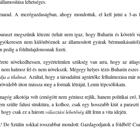
llamosítása lehetséges.
ad. A mezőgazdaságban, ahogy mondottuk, el kell jutni a 3-as for
araszt megszűnik létezni (tehát nem igaz, hogy Buharin és követői vé
 gyökeresen nem különböznek az államosított gyárak bérmunkásaitól)
 pedig a földtulajdonosnak fizeti.
ete növekedhessen, egyértelműen szükség van arra, hogy az átlagos 
ó nem halmoz fel és nem növekszik. Mégegy helyes tézis Buharin eszes
ldja a tilalmat
. Azáltal, hogy a társadalmi agrártőke felhalmozása már n
rövidebb úton mássza meg a formák létráját, Lenin lépcsőfokain.
magóg alkotója volt (emögött nem géniusz rejlik, hanem politikai erő,
lem szülte falusi struktúra, a kolhoz, csak egy hosszabb kiút a paraszti
k, hogy csak ez a három
választási lehetőség
állt fenn a vita idején.
!
De Sztálin sokkal rosszabbat mondott: Gazdagodjatok a földből! Csak