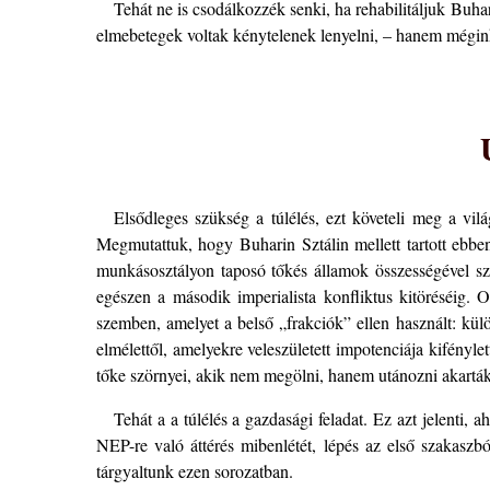
Tehát ne is csodálkozzék senki, ha rehabilitáljuk Buha
elmebetegek voltak kénytelenek lenyelni, – hanem méginká
Elsődleges szükség a túlélés, ezt követeli meg a vilá
Megmutattuk, hogy Buharin Sztálin mellett tartott ebbe
munkásosztályon taposó tőkés államok összességével sz
egészen a második imperialista konfliktus kitöréséig. 
szemben, amelyet a belső „frakciók” ellen használt: külö
elmélettől, amelyekre veleszületett impotenciája kifényle
tőke szörnyei, akik nem megölni, hanem utánozni akarták,
Tehát a a túlélés a gazdasági feladat. Ez azt jelenti
NEP-re való áttérés mibenlétét, lépés az első szakasz
tárgyaltunk ezen sorozatban.