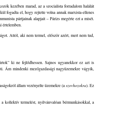
ozók kezében marad, az a szocialista forradalom halálát
kül fogadta el, hogy rejtette volna annak marxista-ellenes
munista pártjainak alapjait – Párizs megérte ezt a misét.
ai értelemben.
got. Attól, aki nem termel, először azért, mert nem tud,
irtok” ki ne fejlődhessen. Sajnos ugyanekkor ez azt is
köti. Ám mindenki mezőgazdasági nagyüzemekre vágyik,
zdaságokról állam vezényelte üzemekre (a
szovhozokra
). Ez
li a kollektív termelést, nyilvánvalóan bérmunkásokkal, a