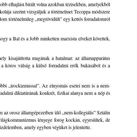
Jobb elhajlást bírált volna azokban tézisekben, amelyekből
skolája szerint vizsgáljuk a történelmet Tecoppa módszere
alom történelmileg „megrövidült” egy kettős forradalomról
ogy a Bal és a Jobb minketten marxista elveket követtek,
ely kisajátította magának a hatalmat: az államapparátus
 – a kóros válság a külső forradalmi erők bukásából és a
sőbbi „trockizmussal”. Az elnyomás esetei nem is a nem-
rradalmi diktatúrának konkrét, fizikai alanya nem a nép és
nem az orosz államgépezetben ülő „nem-kollegiális” Sztálin
 világkommunizmus lényege forog kockán, egyesültek, de
üzdelemben, amely egyben végüket is jelentette.