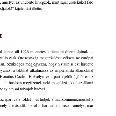
 amelyet az undorító kivégzők, mint saját üröléküket faló
tok!” kijelentést illette.
t
 felette áll 1926 rettenetes történelmi dilemmájának is.
nulás csak Oroszország megerősítését célozta az európai
n. Szükséges megjegyezni, hogy Sztálin is ezt hirdette
yanazt a taktikát alkalmazza az imperialista államokkal
ratius Cocles! Eltévelyedve a párt kijelölt útjától és az
ála után busásan megfizettek neki megalázásukkal az állami
gy a pisai tolvajok hitével.
i az ipart és a földet – és tudjuk a hadikommunizmusról a
amely a második fokról a harmadikra vezet, amelyet már