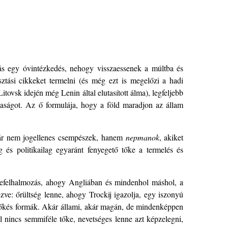
alás egy óvintézkedés, nehogy visszaessenek a múltba és
ztási cikkeket termelni (és még ezt is megelőzi a hadi
ovsk idején még Lenin által elutasított álma), legfeljebb
aságot. Az ő formulája, hogy a föld maradjon az állam
már nem jogellenes csempészek, hanem
nepmanok
, akiket
 és politikailag egyaránt fenyegető tőke a termelés és
tőkefelhalmozás, ahogy Angliában és mindenhol máshol, a
ezve: őrültség lenne, ahogy Trockij igazolja, egy iszonyú
 tőkés formák. Akár állami, akár magán, de mindenképpen
ol nincs semmiféle tőke, nevetséges lenne azt képzelegni,