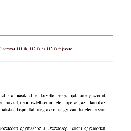
" sorozat 111-ik, 112-ik és 113-ik fejezete
jobb a másiknál és közölte programját, amely szerint
 irányzat, nem tisztelt semmiféle alapelvet, az államot az
ialista állásponttal: még akkor is így van, ha eleinte sem
özeledett egymáshoz a „vezetőség” elleni egyenlőtlen