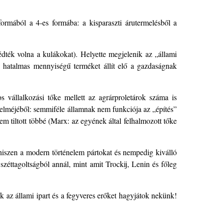
mából a 4-es formába: a kisparaszti árutermelésből a
dték volna a kulákokat). Helyette megjelenik az „állami
 hatalmas mennyiségű terméket állít elő a gazdaságnak
vállalkozási tőke mellett az agrárproletárok száma is
 elméjéből: semmiféle államnak nem funkciója az „építés”
em tiltott többé (Marx: az egyének által felhalmozott tőke
 hiszen a modern történelem pártokat és nempedig kiválló
 széttagoltságból annál, mint amit Trockij, Lenin és főleg
 az állami ipart és a fegyveres erőket hagyjátok nekünk!