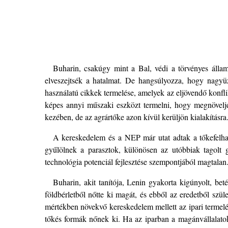
Buharin, csakúgy mint a Bal, védi a törvényes államo
elveszejtsék a hatalmat. De hangsúlyozza, hogy nagyüz
használatú cikkek termelése, amelyek az eljövendő konfli
képes annyi műszaki eszközt termelni, hogy megnövelj
kezében, de az agrártőke azon kívül kerüljön kialakításra
A kereskedelem és a NEP már utat adtak a tőkefelh
gyűlölnek a parasztok, különösen az utóbbiak tagolt g
technológia potenciál fejlesztése szempontjából magtalan
Buharin, akit tanítója, Lenin gyakorta kigúnyolt, be
földbérletből nőtte ki magát, és ebből az eredetből szül
mértékben növekvő kereskedelem mellett az ipari termel
tőkés formák nőnek ki. Ha az iparban a magánvállalatokat