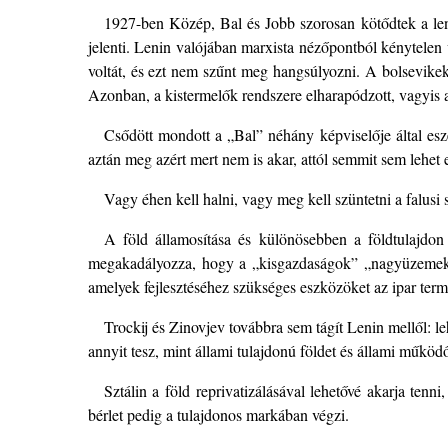
1927-ben Közép, Bal és Jobb szorosan kötődtek a len
jelenti. Lenin valójában marxista nézőpontból kénytelen v
voltát, és ezt nem szűnt meg hangsúlyozni. A bolsevikek 
Azonban, a kistermelők rendszere elharapódzott, vagyis a 
Csődött mondott a „Bal” néhány képviselője által esze
aztán meg azért mert nem is akar, attól semmit sem lehet 
Vagy éhen kell halni, vagy meg kell szüntetni a falusi s
A föld államosítása és különösebben a földtulajdon
megakadályozza, hogy a „kisgazdaságok” „nagyüzemekk
amelyek fejlesztéséhez szükséges eszközöket az ipar te
Trockij és Zinovjev továbbra sem tágít Lenin mellől: l
annyit tesz, mint állami tulajdonú földet és állami működő
Sztálin a föld reprivatizálásával lehetővé akarja tenn
bérlet pedig a tulajdonos markában végzi.