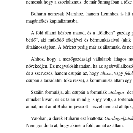
nemcsak hogy a szocializmus, de már önmagában a tőke á
Buharin nemcsak Marxhoz, hanem Leninhez is hű mar
magántőkés kapitalizmusba.
A föld állami kézben marad, és a „földben” gazdag p
bérlő”, aki működő tőkéjével és bérmunkásaival (akik
általánosságban. A bérletet pedig már az államnak, és nem
Ahhoz, hogy a mezőgazdasági vállalatok átlagos mér
növekedjen. Ez megvalósíthatatlan, ha az agrárvállalkoz
és a szervezés, hanem csupán az, hogy
tiltson
, vagy
felo
csupán a társadalmi tőke része), a kommunista állam egy 
Sztálin formulája, aki csupán a formulák
utólagos
, de
elméket kíván, és ez talán mindig is így volt), a történe
annál, mint amit Buharin javasolt – ezzel nem azt állítju
Valóban, a derék Buharin ezt kiáltotta:
Gazdagodjatok
Nem gondolta át, hogy akinél a föld, annál az állam.