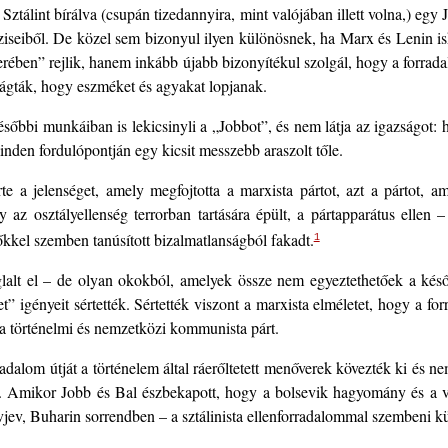
tálint bírálva (csupán tizedannyira, mint valójában illett volna,) egy 
téziseiből. De közel sem bizonyul ilyen különösnek, ha Marx és Lenin i
erében” rejlik, hanem inkább újabb bizonyítékul szolgál, hogy a forrad
vágták, hogy eszméket és agyakat lopjanak.
bbi munkáiban is lekicsinyli a „Jobbot”, és nem látja az igazságot: h
nden fordulópontján egy kicsit messzebb araszolt tőle.
 a jelenséget, amely megfojtotta a marxista pártot, azt a pártot, am
 az osztályellenség terrorban tartására épült, a pártapparátus ellen
őkkel szemben tanúsított bizalmatlanságból fakadt.
1
foglalt el – de olyan okokból, amelyek össze nem egyeztethetőek a ké
t” igényeit sértették. Sértették viszont a marxista elméletet, hogy a fo
a történelmi és nemzetközi kommunista párt.
radalom útját a történelem által ráerőltetett menőverek kövezték ki és 
ai”. Amikor Jobb és Bal észbekapott, hogy a bolsevik hagyomány és a
ovjev, Buharin sorrendben – a sztálinista ellenforradalommal szembeni k