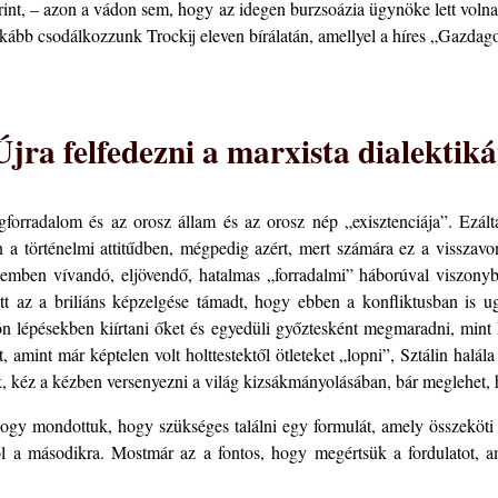
rint, – azon a vádon sem, hogy az idegen burzsoázia ügynöke lett volna,
bb csodálkozzunk Trockij eleven bírálatán, amellyel a híres „Gazdagodja
Újra felfedezni a marxista dialektiká
gforradalom és az orosz állam és az orosz nép „exisztenciája”. Ezáltal
n a történelmi attitűdben, mégpedig azért, mert számára ez a visszavo
emben vívandó, eljövendő, hatalmas „forradalmi” háborúval viszonyba
Ott az a briliáns képzelgése támadt, hogy ebben a konfliktusban is ug
n lépésekben kiírtani őket és egyedüli győztesként megmaradni, mint Ho
tt, amint már képtelen volt holttestektől ötleteket „lopni”, Sztálin hal
 kéz a kézben versenyezni a világ kizsákmányolásában, bár meglehet, ho
, ahogy mondottuk, hogy szükséges találni egy formulát, amely összeköt
ból a másodikra. Mostmár az a fontos, hogy megértsük a fordulatot, 