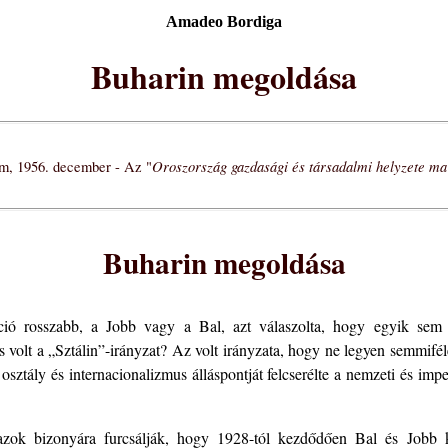
Amadeo Bordiga
Buharin megoldása
Oroszország gazdasági és társadalmi helyzete ma
m, 1956. december - Az "
Buharin megoldása
ció rosszabb, a Jobb vagy a Bal, azt válaszolta, hogy egyik sem 
is volt a „Sztálin”-irányzat? Az volt irányzata, hogy ne legyen semmiféle
ztály és internacionalizmus álláspontját felcserélte a nemzeti és imper
 azok bizonyára furcsálják, hogy 1928-tól kezdődően Bal és Jobb k