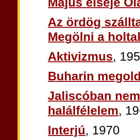
Május elseje O
Az ördög szállta
Megölni a holta
Aktivizmus
, 19
Buharin megol
Jaliscóban nem 
halálfélelem
, 1
Interjú
, 1970