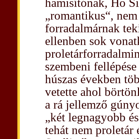
hamisítónak, Ho S
„romantikus“, nem
forradalmárnak tek
ellenben sok vonat
proletárforradalmi
szembeni fellépése
húszas években töb
vetette ahol börtönl
a rá jellemző gúny
„két legnagyobb é
tehát nem proletár