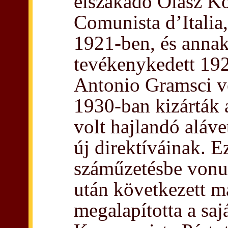
elszakadó Olasz Ko
Comunista d’Italia
1921-ben, és annak
tevékenykedett 192
Antonio Gramsci ve
1930-ban kizárták 
volt hajlandó aláv
új direktíváinak. E
száműzetésbe vonul
után következett m
megalapította a saj