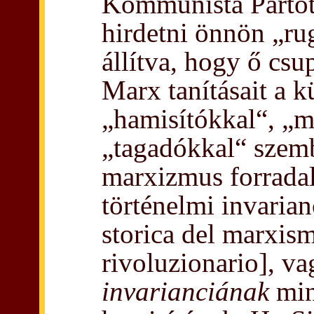
Kommunista Pártot
hirdetni önnön „ru
állítva, hogy ő csu
Marx tanításait a 
„hamisítókkal“, „m
„tagadókkal“ szemb
marxizmus forrada
történelmi invarian
storica del marxis
rivoluzionario], v
invarianciának
minő