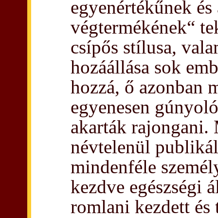
egyenértékűnek és 
végtermékének“ tek
csípős stílusa, va
hozáállása sok emb
hozzá, ő azonban m
egyenesen gúnyoló
akarták rajongani.
névtelenül publikál
mindenféle személy
kezdve egészségi á
romlani kezdett és 