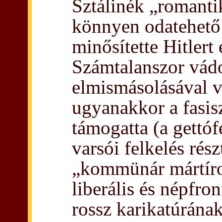
Sztálinék „romanti
könnyen odatehető
minősítette Hitlert
Számtalanszor vádo
elmismásolásával v
ugyanakkor a fasis
támogatta (a gettóf
varsói felkelés rés
„kommünár mártíro
liberális és népfro
rossz karikatúrának