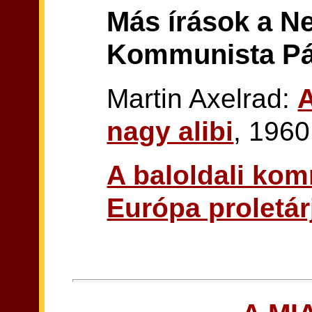
Más írások a N
Kommunista Pár
Martin Axelrad:
nagy alibi
, 1960
A baloldali kom
Európa proletár