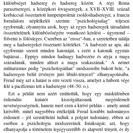
különbséget hadsereg és hadsereg között. A régi Róma
parasztseregei, a középkori lovagseregek, a XVII–XVIII. század
korbáccsal összetartott lumpenproletár zsoldoshadseregei, a francia
forradalom népfelkelői szerinte "pszichológiailag" teljesen
egyformák; olyannyira azok, hogy az egyes hadseregek társadalmi
összetételének különbözőségére vonatkozó kérdést – úgymond –
fölvetni is fölösleges. Cserében az "erosz"-ban, a szeretetben találja
meg a hadseregeket összetartó köteléket. "A hadvezér az apa, aki
egyformán szereti minden katonáját, s ezért a katonák egymás
bajtársai... Éppígy minden hadnagy hadvezére és atyja a maga
századának, minden altiszt a maga szakaszának." A német
militarizmus pedig "pszichológiátlan" módszereibe bukott bele, "a
hadseregen belül érvényre jutó libidó-tényező" elhanyagolásába.
Freud még azt a hatást is erre vezeti vissza, amelyet a háború vége
felé a pacifizmus tett a hadseregre (48–50. o.).
Ezt a példát nem azért említettük, hogy egy máskülönben
érdemdús kutatót kiszolgáltassunk megérdemelt
nevetségességének, hanem mert ezen a kirívó példán – amely annál
kirívóbb, minél nagyobbra értékeljük Freud korábbi tudományos
érdemeit – jól szemléltetni tudtuk a polgári tudomány, ebben az
esetben a pszichológia módszereinek fonákságát; azt, hogy
elhanyagolja a történelem legegyszerűbb és alapvető tényeit, és ily