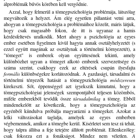
álproblémák bűvös körében kell vergődnie.
Azzal, hogy felmerül a tömegpszichológia problémája, látszólag
megváltozik a helyzet. Ám elég egyetlen pillantást vetni arra,
ahogyan a tömegpszichológia a problémáihoz közelit, máris látjuk,
hogy csak magasabb fokon, de itt is ugyanaz a hamis
kérdésfeltevés uralkodik. Mert ahogy a pszichológia az egyes
ember esetében figyelmen kívül hagyta annak osztályhelyzetét (s
ezzel együtt magának az osztálynak a történelmi környezetét), a
"tömeget" is emberek olyan együttesének tekinti, amely
különbözhet ugyan a tömeget alkotó emberek szervezettsége és
száma szerint, csakhogy ezek az eltérések csupán ilyesfajta
formális
különbségekre korlátozódnak. A gazdasági, társadalmi és
történelmi tényezők hatását a tömegpszichológia
módszeresen
kirekeszti. Sőt, éppenséggel azt igyekszik kimutatni, hogy a
tömegpszichológiai jelenségek szempontjából teljesen közömbös,
miféle emberekből tevődik össze
társadalmilag
a tömeg. Ebből
mindenekelőtt az következik, hogy a tömegpszichológia az
egyénből kiindulva próbálja magyarázni a tömegeket. Azokat a
lelki változásokat taglalja, amelyek az egyes emberben
végbemennek, amikor a tömegbe kerül. Kísérletet sem tesz rá tehát,
hogy talpra állítsa a feje tetejére állított problémát. Ellenkezőleg:
csak fokozza ezt a fonákságot. Mindez nem véletlen.
A