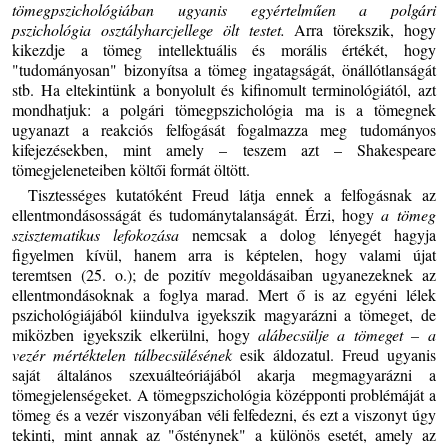
tömegpszichológiában ugyanis egyértelműen a polgári
pszichológia osztályharcjellege ölt testet.
Arra törekszik, hogy
kikezdje a tömeg intellektuális és morális értékét, hogy
"tudományosan" bizonyítsa a tömeg ingatagságát, önállótlanságát
stb. Ha eltekintünk a bonyolult és kifinomult terminológiától, azt
mondhatjuk: a polgári tömegpszichológia ma is a tömegnek
ugyanazt a reakciós felfogását fogalmazza meg tudományos
kifejezésekben, mint amely – teszem azt – Shakespeare
tömegjeleneteiben költői formát öltött.
Tisztességes kutatóként Freud látja ennek a felfogásnak az
ellentmondásosságát és tudománytalanságát. Érzi, hogy
a tömeg
szisztematikus lefokozása
nemcsak a dolog lényegét hagyja
figyelmen kívül, hanem arra is képtelen, hogy valami újat
teremtsen (25. o.); de pozitív megoldásaiban ugyanezeknek az
ellentmondásoknak a foglya marad. Mert ő is az egyéni lélek
pszichológiájából kiindulva igyekszik magyarázni a tömeget, de
miközben igyekszik elkerülni, hogy
alábecsülje a tömeget –
a
vezér mértéktelen túlbecsülésének
esik áldozatul. Freud ugyanis
saját általános szexuálteóriájából akarja megmagyarázni a
tömegjelenségeket. A tömegpszichológia középponti problémáját a
tömeg és a vezér viszonyában véli felfedezni, és ezt a viszonyt úgy
tekinti, mint annak az "ősténynek" a különös esetét, amely az