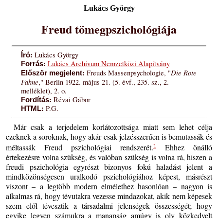
Lukács György
Freud tömegpszichológiája
:
Lukács György
Író
:
Lukács Archívum Nemzetközi Alapítvány
Forrás
:
Die Rote
Freuds Massenpsychologie, "
Először megjelent
Fahne
," Berlin 1922. május 21. (5. évf., 235. sz., 2.
melléklet), 2. o.
:
Révai Gábor
Fordítás
:
P.G.
HTML
Már csak a terjedelem korlátozottsága miatt sem lehet célja
ezeknek a soroknak, hogy akár csak jelzésszerűen is bemutassák és
méltassák Freud pszichológiai rendszerét.
Ehhez önálló
1
értekezésre volna szükség, és valóban szükség is volna rá, hiszen a
freudi pszichológia egyrészt bizonyos fokú haladást jelent a
mindközönségesen uralkodó pszichológiához képest, másrészt
viszont – a legtöbb modern elmélethez hasonlóan – nagyon is
alkalmas rá, hogy tévutakra vezesse mindazokat, akik nem képesek
szem elől tévesztik a társadalmi jelenségek összességét; hogy
egyike legyen számukra a manapság amúgy is oly közkedvelt