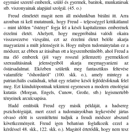
egymást szerető emberek, szülő és gyermek, barátok, munkatársak
stb. viszonyainak alapjául szolgál. (45. o.)
Freud elméletét magát nem áll módunkban bírálni itt. Arra
azonban rá kell mutatnunk, hogy Freud – teljességgel kritikátlanul
– mint időtlen "őstényt" fogja fel a késői kapitalizmus emberének
érzelmi életét. Ahelyett, hogy megpróbálná valódi okaira
visszavezetve vizsgálni, ezt az érzelmi életet belőle akarja
magyarázni a múlt jelenségeit is. Hogy milyen tudománytalan ez a
módszer, az ebben az írásában ott a legszembetűnőbb, ahol Freud a
ma élő emberek (jól vagy rosszul jellemzett) gyermekkori
szexualitásának jelenségeiből akarja megmagyarázni az
őstársadalmat. Eközben születik meg fantasztikus feltevése
valamiféle "őshordáról" (100. skk. o.), amely mintegy a
patriarchális családnak, tehát egy relatíve késői fejlődésfoknak felel
meg. Ezt kiindulópontnak tekinteni egyenesen a modern etnológiai
kutatás (Morgan, Engels, Cunow, Große, stb.) legismertebb
tényeinek arculcsapása.
Hadd említsük Freud egy másik példáját, a hadsereg
pszichológiáját, mert ezzel a tudományokban legkevésbé jártas
olvasó előtt is szemléltetni tudjuk a freudi módszer abszurd
következményeit. Freud igen behatóan foglalkozik ezzel a
kérdéssel 48. skk., 122. skk. o.). Magától értetődik, hogy nem tesz