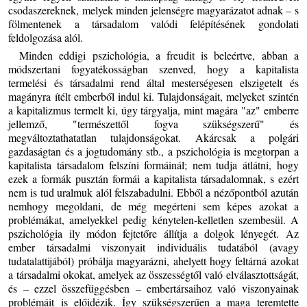
csodaszereknek, melyek minden jelenségre magyarázatot adnak – s
fölmentenek a társadalom valódi felépítésének gondolati
feldolgozása alól.
Minden eddigi pszichológia, a freudit is beleértve, abban a
módszertani fogyatékosságban szenved, hogy a kapitalista
termelési és társadalmi rend által mesterségesen elszigetelt és
magányra ítélt emberből indul ki. Tulajdonságait, melyeket szintén
a kapitalizmus termelt ki, úgy tárgyalja, mint magára "az" emberre
jellemző, "természettől fogva szükségszerű" és
megváltoztathatatlan tulajdonságokat. Akárcsak a polgári
gazdaságtan és a jogtudomány stb., a pszichológia is megtorpan a
kapitalista társadalom felszíni formáinál; nem tudja átlátni, hogy
ezek a formák pusztán formái a kapitalista társadalomnak, s ezért
nem is tud uralmuk alól felszabadulni. Ebből a nézőpontból azután
nemhogy megoldani, de még megérteni sem képes azokat a
problémákat, amelyekkel pedig kénytelen-kelletlen szembesül. A
pszichológia ily módon fejtetőre állítja a dolgok lényegét. Az
ember társadalmi viszonyait individuális tudatából (avagy
tudatalattijából) próbálja magyarázni, ahelyett hogy feltárná azokat
a társadalmi okokat, amelyek az összességtől való elválasztottságát,
és – ezzel összefüggésben – embertársaihoz való viszonyainak
problémáit is előidézik. Így szükségszerűen a maga teremtette