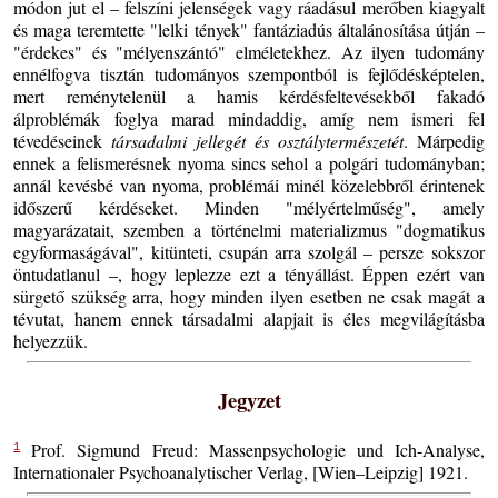
módon jut el – felszíni jelenségek vagy ráadásul merőben kiagyalt
és maga teremtette "lelki tények" fantáziadús általánosítása útján –
"érdekes" és "mélyenszántó" elméletekhez. Az ilyen tudomány
ennélfogva tisztán tudományos szempontból is fejlődésképtelen,
mert reménytelenül a hamis kérdésfeltevésekből fakadó
álproblémák foglya marad mindaddig, amíg nem ismeri fel
tévedéseinek
társadalmi jellegét és osztálytermészetét
. Márpedig
ennek a felismerésnek nyoma sincs sehol a polgári tudományban;
annál kevésbé van nyoma, problémái minél közelebbről érintenek
időszerű kérdéseket. Minden "mélyértelműség", amely
magyarázatait, szemben a történelmi materializmus "dogmatikus
egyformaságával", kitünteti, csupán arra szolgál – persze sokszor
öntudatlanul –, hogy leplezze ezt a tényállást. Éppen ezért van
sürgető szükség arra, hogy minden ilyen esetben ne csak magát a
tévutat, hanem ennek társadalmi alapjait is éles megvilágításba
helyezzük.
Jegyzet
Prof. Sigmund Freud: Massenpsychologie und Ich-Analyse,
1
Internationaler Psychoanalytischer Verlag, [Wien–Leipzig] 1921.