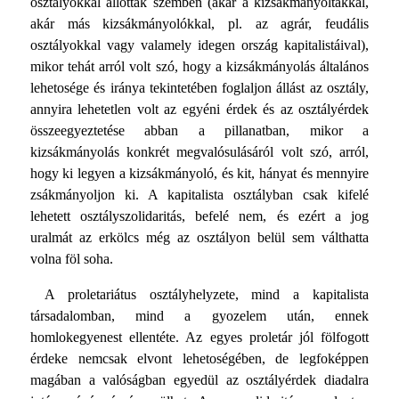
osztályokkal állottak szemben (akár a kizsákmányoltakkal,
akár más kizsákmányolókkal, pl. az agrár, feudális
osztályokkal vagy valamely idegen ország kapitalistáival),
mikor tehát arról volt szó, hogy a kizsákmányolás általános
lehetosége és iránya tekintetében foglaljon állást az osztály,
annyira lehetetlen volt az egyéni érdek és az osztályérdek
összeegyeztetése abban a pillanatban, mikor a
kizsákmányolás konkrét megvalósulásáról volt szó, arról,
hogy ki legyen a kizsákmányoló, és kit, hányat és mennyire
zsákmányoljon ki. A kapitalista osztályban csak kifelé
lehetett osztályszolidaritás, befelé nem, és ezért a jog
uralmát az erkölcs még az osztályon belül sem válthatta
volna föl soha.
A proletariátus osztályhelyzete, mind a kapitalista
társadalomban, mind a gyozelem után, ennek
homlokegyenest ellentéte. Az egyes proletár jól fölfogott
érdeke nemcsak elvont lehetoségében, de legfoképpen
magában a valóságban egyedül az osztályérdek diadalra