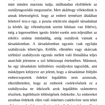
mint minden marxista tudja, múlhatatlan eloföltétele az
osztálytagozódás megszunése. Mert akárhogy vélekedünk is
annak lehetoségérol, hogy az emberi természet általában
lehetové tesz-e egy, a puszta erkölcsön alapuló társadalmat
(a kérdés így véleményünk szerint hibásan van föltéve),
még a legerosebben igenlo felelet esetén sem teljesülhet az
erkölcs uralma mindaddig, amíg osztályok vannak a
társadalomban. A társadalomban ugyanis csak egyfajta
szabályozás lehets?ges. Kétféle, ellentétes vagy akárcsak
széthúzó szabályozás egymás mellett való fönnállása teljes
anarchiát jelentene a szó hétköznapi értelmében. Mármost,
ha egy társadalom különbözo osztályokra tagozódik, ami
másképpen kifejezve azt jelenti, hogy a társadalmat fölépíto
embercsoportok érdekei legalábbis nem azonosak,
elkerülhetetlen, hogy az emberek cselekvésének ez a
szabályozása ne ütközzék azok legalábbis számottevo
részének, legtöbbször többségének érdekeibe. Az embereket
azonban érdekeik ellen való önkéntes csalekvésre nem lehet