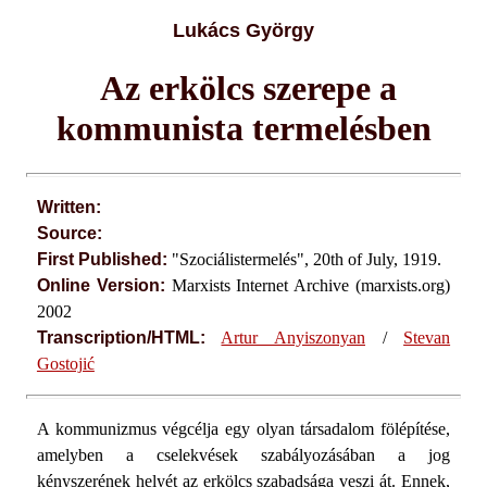
Lukács György
Az erkölcs szerepe a
kommunista termelésben
Written:
Source:
First Published:
"Szociálistermelés", 20th of July, 1919.
Online Version:
Marxists Internet Archive (marxists.org)
2002
Transcription/HTML:
Artur Anyiszonyan
/
Stevan
Gostojić
A kommunizmus végcélja egy olyan társadalom fölépítése,
amelyben a cselekvések szabályozásában a jog
kényszerének helyét az erkölcs szabadsága veszi át. Ennek,