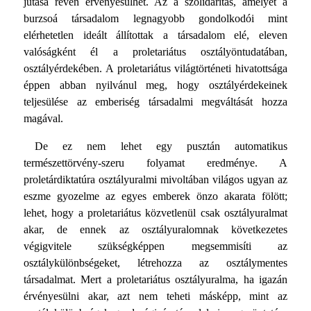
jutása révén érvényesülhet. Az a szolidaritás, amelyet a
burzsoá társadalom legnagyobb gondolkodói mint
elérhetetlen ideált állítottak a társadalom elé, eleven
valóságként él a proletariátus osztályöntudatában,
osztályérdekében. A proletariátus világtörténeti hivatottsága
éppen abban nyilvánul meg, hogy osztályérdekeinek
teljesülése az emberiség társadalmi megváltását hozza
magával.
De ez nem lehet egy pusztán automatikus
természettörvény-szeru folyamat eredménye. A
proletárdiktatúra osztályuralmi mivoltában világos ugyan az
eszme gyozelme az egyes emberek önzo akarata fölött;
lehet, hogy a proletariátus közvetlenül csak osztályuralmat
akar, de ennek az osztályuralomnak következetes
végigvitele szükségképpen megsemmisíti az
osztálykülönbségeket, létrehozza az osztálymentes
társadalmat. Mert a proletariátus osztályuralma, ha igazán
érvényesülni akar, azt nem teheti másképp, mint az