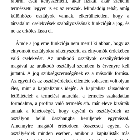
rábírni, csak kényszeríteni, akár fizikai, akár szellemi
természetu legyen is ez az eroszak. Mindaddig tehát, amíg
különbözo osztályok vannak, elkerülhetetlen, hogy a
társadalmi cselekvések szabályozásának funkcióját a jog, és
ne az erkölcs lássa el.
Ámde a jog eme funkciója nem merül ki abban, hogy az
elnyomott osztályokra rákényszeríti az elnyomók érdekében
való cselekvést. Az uralkodó osztályok osztályérdekeit
magával az uralkodó osztállyal szemben is érvényre kell
juttatni. A jog szükségszeruségének ez a második forrása.
Az egyéni és az osztályérdekek ellentéte sohasem volt olyan
éles, mint a kapitalizmus idején. A kapitalista társadalom
létföltételei: a termelési anarchia, a termelés szakadatlan
forradalma, a profitra való termelés stb. már eleve kizárták
annak a lehetoségét, hogy egyéni és osztályérdek az
osztályon belül összhangba kerüljenek egymással.
Amennyire magától értetodoen összeesett egyéni és
osztályérdek minden esetben, amikor a kapitalisták más