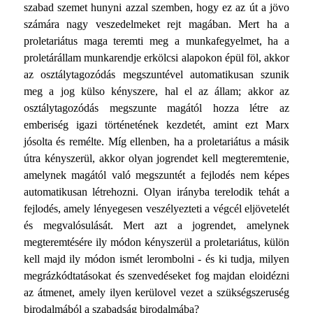
szabad szemet hunyni azzal szemben, hogy ez az út a jövo
számára nagy veszedelmeket rejt magában. Mert ha a
proletariátus maga teremti meg a munkafegyelmet, ha a
proletárállam munkarendje erkölcsi alapokon épül föl, akkor
az osztálytagozódás megszuntével automatikusan szunik
meg a jog külso kényszere, hal el az állam; akkor az
osztálytagozódás megszunte magától hozza létre az
emberiség igazi történetének kezdetét, amint ezt Marx
jósolta és remélte. Míg ellenben, ha a proletariátus a másik
útra kényszerül, akkor olyan jogrendet kell megteremtenie,
amelynek magától való megszuntét a fejlodés nem képes
automatikusan létrehozni. Olyan irányba terelodik tehát a
fejlodés, amely lényegesen veszélyezteti a végcél eljövetelét
és megvalósulását. Mert azt a jogrendet, amelynek
megteremtésére ily módon kényszerül a proletariátus, külön
kell majd ily módon ismét lerombolni - és ki tudja, milyen
megrázkódtatásokat és szenvedéseket fog majdan eloidézni
az átmenet, amely ilyen kerülovel vezet a szükségszeruség
birodalmából a szabadság birodalmába?