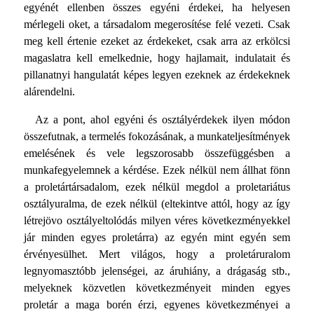
egyénét ellenben összes egyéni érdekei, ha helyesen
mérlegeli oket, a társadalom megerosítése felé vezeti. Csak
meg kell értenie ezeket az érdekeket, csak arra az erkölcsi
magaslatra kell emelkednie, hogy hajlamait, indulatait és
pillanatnyi hangulatát képes legyen ezeknek az érdekeknek
alárendelni.
Az a pont, ahol egyéni és osztályérdekek ilyen módon
összefutnak, a termelés fokozásának, a munkateljesítmények
emelésének és vele legszorosabb összefüggésben a
munkafegyelemnek a kérdése. Ezek nélkül nem állhat fönn
a proletártársadalom, ezek nélkül megdol a proletariátus
osztályuralma, de ezek nélkül (eltekintve attól, hogy az így
létrejövo osztályeltolódás milyen véres következményekkel
jár minden egyes proletárra) az egyén mint egyén sem
érvényesülhet. Mert világos, hogy a proletáruralom
legnyomasztóbb jelenségei, az áruhiány, a drágaság stb.,
melyeknek közvetlen következményeit minden egyes
proletár a maga borén érzi, egyenes következményei a