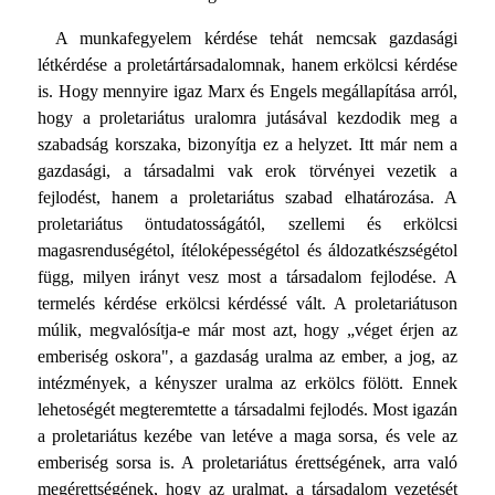
A munkafegyelem kérdése tehát nemcsak gazdasági
létkérdése a proletártársadalomnak, hanem erkölcsi kérdése
is. Hogy mennyire igaz Marx és Engels megállapítása arról,
hogy a proletariátus uralomra jutásával kezdodik meg a
szabadság korszaka, bizonyítja ez a helyzet. Itt már nem a
gazdasági, a társadalmi vak erok törvényei vezetik a
fejlodést, hanem a proletariátus szabad elhatározása. A
proletariátus öntudatosságától, szellemi és erkölcsi
magasrenduségétol, ítéloképességétol és áldozatkészségétol
függ, milyen irányt vesz most a társadalom fejlodése. A
termelés kérdése erkölcsi kérdéssé vált. A proletariátuson
múlik, megvalósítja-e már most azt, hogy „véget érjen az
emberiség oskora", a gazdaság uralma az ember, a jog, az
intézmények, a kényszer uralma az erkölcs fölött. Ennek
lehetoségét megteremtette a társadalmi fejlodés. Most igazán
a proletariátus kezébe van letéve a maga sorsa, és vele az
emberiség sorsa is. A proletariátus érettségének, arra való
megérettségének, hogy az uralmat, a társadalom vezetését