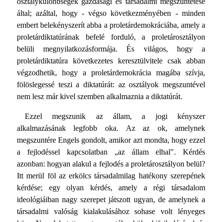
osztálykülönbségek gazdasági és társadalmi megszüntetése
által; azáltal, hogy - végso következményében - minden
embert belekényszerít abba a proletárdemokráciába, amely a
proletárdiktatúrának befelé forduló, a proletárosztályon
belüli megnyilatkozásformája. És világos, hogy a
proletárdiktatúra következetes keresztülvitele csak abban
végzodhetik, hogy a proletárdemokrácia magába szívja,
fölöslegessé teszi a diktatúrát: az osztályok megszuntével
nem lesz már kivel szemben alkalmaznia a diktatúrát.
Ezzel megszunik az állam, a jogi kényszer
alkalmazásának legfobb oka. Az az ok, amelynek
megszuntére Engels gondolt, amikor azt mondta, hogy ezzel
a fejlodéssel kapcsolatban „az állam elhal". Kérdés
azonban: hogyan alakul a fejlodés a proletárosztályon belül?
Itt merül föl az erkölcs társadalmilag hatékony szerepének
kérdése; egy olyan kérdés, amely a régi társadalom
ideológiáiban nagy szerepet játszott ugyan, de amelynek a
társadalmi valóság kialakulásához sohase volt lényeges