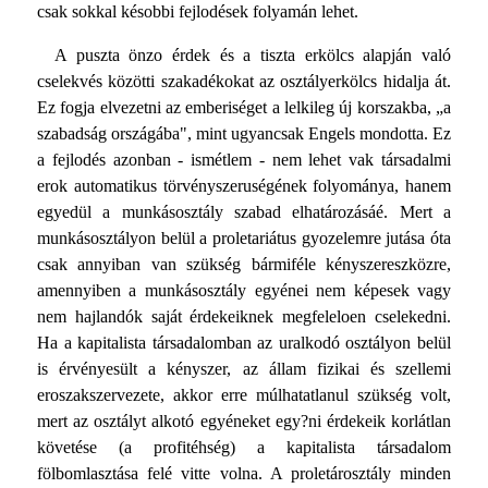
csak sokkal késobbi fejlodések folyamán lehet.
A puszta önzo érdek és a tiszta erkölcs alapján való
cselekvés közötti szakadékokat az osztályerkölcs hidalja át.
Ez fogja elvezetni az emberiséget a lelkileg új korszakba, „a
szabadság országába", mint ugyancsak Engels mondotta. Ez
a fejlodés azonban - ismétlem - nem lehet vak társadalmi
erok automatikus törvényszeruségének folyománya, hanem
egyedül a munkásosztály szabad elhatározásáé. Mert a
munkásosztályon belül a proletariátus gyozelemre jutása óta
csak annyiban van szükség bármiféle kényszereszközre,
amennyiben a munkásosztály egyénei nem képesek vagy
nem hajlandók saját érdekeiknek megfeleloen cselekedni.
Ha a kapitalista társadalomban az uralkodó osztályon belül
is érvényesült a kényszer, az állam fizikai és szellemi
eroszakszervezete, akkor erre múlhatatlanul szükség volt,
mert az osztályt alkotó egyéneket egy?ni érdekeik korlátlan
követése (a profitéhség) a kapitalista társadalom
fölbomlasztása felé vitte volna. A proletárosztály minden