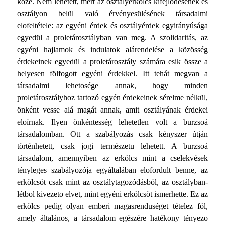
köze. Nem lehetett, mert az osztályerkölcs kifejlodésének és
osztályon belül való érvényesülésének társadalmi
elofeltétele: az egyéni érdek és osztályérdek egyirányúsága
egyedül a proletárosztályban van meg. A szolidaritás, az
egyéni hajlamok és indulatok alárendelése a közösség
érdekeinek egyedül a proletárosztály számára esik össze a
helyesen fölfogott egyéni érdekkel. Itt tehát megvan a
társadalmi lehetosége annak, hogy minden
proletárosztályhoz tartozó egyén érdekeinek sérelme nélkül,
önként vesse alá magát annak, amit osztályának érdekei
eloírnak. Ilyen önkéntesség lehetetlen volt a burzsoá
társadalomban. Ott a szabályozás csak kényszer útján
történhetett, csak jogi természetu lehetett. A burzsoá
társadalom, amennyiben az erkölcs mint a cselekvések
tényleges szabályozója egyáltalában elofordult benne, az
erkölcsöt csak mint az osztálytagozódásból, az osztályban-
létbol kivezeto elvet, mint egyéni erkölcsöt ismerhette. Ez az
erkölcs pedig olyan emberi magasrenduséget tételez föl,
amely általános, a társadalom egészére hatékony tényezo