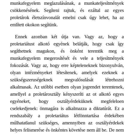
munkafegyelem meglazulásának, a munkateljesítmények
csökkenésének. Segíteni rajtuk, és ezáltal az egyes
proletárok életszínvonalát emelni csak úgy lehet, ha az
említett okokon segítünk.
Ennek azonban két útja van. Vagy az, hogy a
proletariátust alkotó egyének belátják, hogy csak így
segíthetnek magukon, és önként teremtik meg a
munkafegyelem megerosítését és vele a teljesítmények
fokozását. Vagy az, hogy erre képteleneknek bizonyulván,
olyan intézményeket létesítenek, amelyek ezeknek a
szükségszeruségeknek megvalósulását létrehozni
alkalmasak. Az utóbbi esetben olyan jogrendet teremtenek,
amellyel a proletárosztály kényszeríti az ot alkotó egyes
egyéneket, hogy osztályérdeküknek megfeleloen
cselekedjenek: önmagára is alkalmazza a diktatúrát. Ez a
rendszabály a proletariátus létfönntartása érdekében
múlhatatlanul szükséges, amennyiben az osztályérdekek
helyes felismerése és önkéntes követése nem áll be. De nem