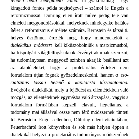
renden belül kielégíthető volna.
Itt gyakorlatilag – egy
kiragadott fontos példa segítségével – számol le Engels a
reformizmussal. Dühring ellen írott műve pedig tele van
elméleti meggondolásokkal, melyeknek mindegyike halálos
ítélet a reformizmus elmélete számára. Bernstein és társai ti.
helyes ösztönnel érezték meg, hogy mindenekelőtt a
dialektikus módszert
kell kiküszöböl­niük a marxizmusból,
ha kispolgári világfelfogásuknak érvényt akarnak szerezni,
ha tudományosan meggyőző színben akar­ják beállítani azt
az alaptételüket, hogy a proletariátus érdekei nem
forradalom útján fognak győzedelmeskedni, hanem
a szo­
cializmus lassan belenő a kapitalista társadalomba.
Evégből a dialektikát, mely a fejlődést az ellentétekben való
mozgás, az ellentéteknek egymásba való átcsapása, vagyis a
forrada­lom formájában képzeli, elavult, hegelianus, a
tudomány mai állásával össze nem férő módszernek tünteti
fel Bernstein. Engels ellenben, Dühring elleni vitairatában,
Feuerbachról írott könyvében és sok más helyen éppen a
dialektikát helyezi a proletariátus tudományos módszerének