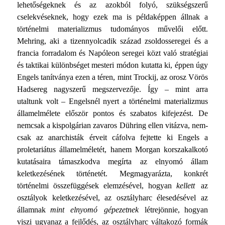
lehetőségeknek és az azokból folyó, szükségszerű
cselekvéseknek, hogy ezek ma is példaképpen állnak a
történelmi materializmus tudományos művelői előtt.
Mehring, aki a tizennyolcadik század zsoldos­seregei és a
francia forradalom és Napóleon seregei közt való stratégiai
és taktikai különbséget mesteri módon kutatta ki, éppen úgy
Engels tanítványa ezen a téren, mint Trockij, az orosz Vörös
Hadsereg nagyszerű megszervezője. Így – mint arra
utaltunk volt – Engelsnél nyert a történelmi materia­lizmus
államelmélete először pontos és szabatos kifejezést. De
nemcsak a kispolgárian zavaros Dühring ellen vitázva, nem­
csak az anarchisták érveit cáfolva fejtette ki Engels a
proletariátus államelméletét, hanem Morgan korszakalkotó
kutatá­saira támaszkodva megírta az elnyomó állam
keletkezésének történetét. Megmagyarázta, konkrét
történelmi összefüggések elemzésével, hogyan
kellett
az
osztályok keletkezésével, az osztályharc élesedésével az
államnak
mint elnyomó gépezet­nek
létrejönnie, hogyan
viszi ugyanaz a fejlődés, az osztály­harc váltakozó formák