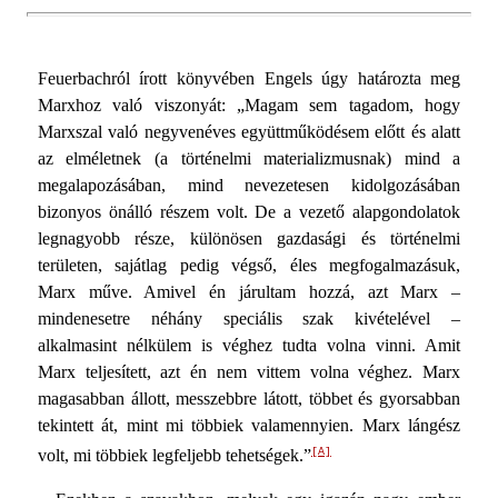
Feuerbachról írott könyvében Engels úgy határozta meg
Marxhoz való viszonyát: „Magam sem tagadom, hogy
Marx­szal való negyvenéves együttműködésem előtt és alatt
az el­méletnek (a történelmi materializmusnak) mind a
megalapo­zásában, mind nevezetesen kidolgozásában
bizonyos önálló ré­szem volt. De a vezető alapgondolatok
legnagyobb része, kü­lönösen gazdasági és történelmi
területen, sajátlag pedig vég­ső, éles megfogalmazásuk,
Marx műve. Amivel én járultam hozzá, azt Marx –
mindenesetre néhány speciális szak kivé­telével –
alkalmasint nélkülem is véghez tudta volna vinni. Amit
Marx teljesített, azt én nem vittem volna véghez. Marx
magasabban állott, messzebbre látott, többet és gyorsabban
tekintett át, mint mi többiek valamennyien. Marx lángész
[A]
volt, mi többiek legfeljebb tehetségek.”