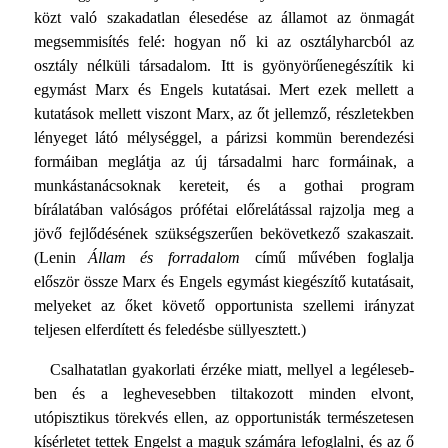
közt való szakadatlan élesedése az ál­lamot az önmagát
megsemmisítés felé: hogyan nő ki az osztályharcból az
osztály nélküli társadalom. Itt is gyönyörűenegészítik ki
egymást Marx és Engels kutatásai. Mert ezek mellett a
kutatások mellett viszont Marx, az őt jellemző, rész­letekben
lényeget látó mélységgel, a párizsi kommün beren­dezési
formáiban meglátja az új társadalmi harc formáinak, a
munkástanácsoknak kereteit, és a gothai program
bírálatában valóságos prófétai előrelátással rajzolja meg a
jövő fejlődé­sének szükségszerűen bekövetkező szakaszait.
(Lenin
Állam és forradalom
című művében foglalja
először össze Marx és En­gels egymást kiegészítő kutatásait,
melyeket az őket követő opportunista szellemi irányzat
teljesen elferdített és feledésbe süllyesztett.)
Csalhatatlan gyakorlati érzéke miatt, mellyel a legéleseb­
ben és a leghevesebben tiltakozott minden elvont,
utópisztikus törekvés ellen, az opportunisták természetesen
kísérletet tet­tek Engelst a maguk számára lefoglalni, és az ő