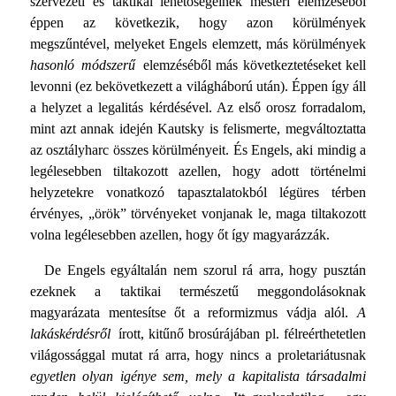
szervezeti és taktikai lehetőségeinek mesteri elemzéséből
éppen az következik, hogy azon körülmények
megszűntével, melyeket Engels elemzett, más körül­mények
hasonló módszerű
elemzéséből más következtetéseket kell
levonni (ez bekövetkezett a világháború után). Éppen így áll
a helyzet a legalitás kérdésével. Az első orosz forradalom,
mint azt annak idején Kautsky is felismerte, megváltoztatta
az osztályharc összes körülményeit. És Engels, aki mindig a
legélesebben tiltakozott azellen, hogy adott történelmi
helyzetekre vonatkozó tapasztalatokból légüres térben
érvényes, „örök” törvényeket vonjanak le, maga tiltakozott
volna leg­élesebben azellen, hogy őt így magyarázzák.
De Engels egyáltalán nem szorul rá arra, hogy pusztán
ezek­nek a taktikai természetű meggondolásoknak
magyarázata mentesítse őt a reformizmus vádja alól.
A
lakáskérdésről
írott, kitűnő brosúrájában pl. félreérthetetlen
világossággal mutat rá arra, hogy nincs a proletariátusnak
egyetlen olyan igénye sem, mely a kapitalista társadalmi