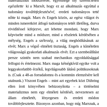
ma­terializmus módszerébe, egyénisége oly szerencsésen
egészí­tette
ki a Marxét, hogy ez az alkalmazás egyúttal a
tudomány
továbbfejlesztésévé,
eredeti tudományos tetté
nőtte ki magát. Marx és Engels közös, az egész világot és
minden ismeret­kört átfogó tudományos tettét illetőleg, durva
rövidítéssel ki­fejezve, azt lehetne mondani, hogy Marx
képviselte mind a módszer, mind a részletek kérdésében a
mélység, Engels a
szélesség,
a világ meghódításának az
elvét; Marx a végső el­méleti tisztaság, Engels a kíméletlen
világosságú gyakorlati alkalmazás elvét. Ezt a szembeállítást
persze szintén nem sza­bad mechanikus egyoldalúsággal
felfogni és értelmezni. Marx maga kétségkívül egyike volt a
leggyakorlatibb érzékű, legvi­lágosabb látású politikusoknak
is. (Csak a 48-as forradalomra és a kommün elemzésére kell
utalnunk.) Viszont Engels – mint azt egyebek közt Dühring
ellen írott könyvében bebizo­nyította – a történelmi
materializmus nem egy elméleti kér­dését, nevezetesen az
állam elméletét, lényegesen és eredeti módon
továbbfejlesztette. Bizonyos azonban, hogy míg Marx­nak, a