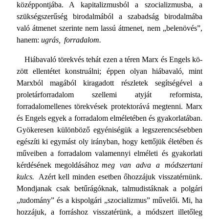
középpontjába. A kapitalizmusból a szocializmusba, a
szükségszerűség biro­dalmából a szabadság birodalmába
való átmenet szerinte nem lassú átmenet, nem „belenövés”,
hanem:
ugrás, forra­dalom.
Hiábavaló törekvés tehát ezen a téren Marx és Engels kö­
zött ellentétet konstruálni; éppen olyan hiábavaló, mint
Marx­ból magából kiragadott részletek segítségével a
proletárforra­dalom szellemi atyját reformista,
forradalomellenes törekvé­sek protektorává megtenni. Marx
és Engels egyek a forrada­lom elméletében és gyakorlatában.
Gyökeresen különböző egyéniségük a legszerencsésebben
egészíti ki egymást oly irányban, hogy kettőjük életében és
műveiben a forradalom valamennyi elméleti és gyakorlati
kérdésének megoldásához
meg van adva a módszertani
kulcs.
Azért kell minden eset­ben őhozzájuk visszatérnünk.
Mondjanak csak betűrágóknak, talmudistáknak a polgári
„tudomány” és a kispolgári „szocia­lizmus” művelői. Mi, ha
hozzájuk, a forráshoz visszatérünk, a módszert illetőleg