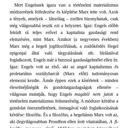
Mert Engelsnek igaza van: a történelmi materializmus
módszerének felfedezése és kiépítése Marx tette volt. Azok
a tények, amelyek – látszólag – ezellen bizonyítanak, csak
még világosabbá teszik ezt a helyzetet. Igaz: Engels előbb
feküdt rá teljes erővel a kapitalista gazdasági rend
elemzésére, mint Marx. Amikor (a negyvenes években)
Marx még a hegeli jog­filozófiának, a zsidókérdés Hegel
epigonjai által való tárgya­lásának stb. bírálatával
foglalkozott, Engels már a burzsoá gazdaságelmélet ellen írt.
Igaz: Engels volt az első, aki az angol kapitalizmus és
proletariátus osztályharcát (Marx előtt) tudományosan
elemezni kezdte. Ámde éppen ezek a kísérle­tek – minden
éleselméjűségük és gondolatgazdagságuk elle­nére –
világosan mutatják, hogy Engels
magától nem jutott
a
történelmi materializmus felismeréséig. A módszer kérdése a
gondolat öneszméletének, önmagával való foglalkozásának
kérdése: filozófia. És a filozófus, a hegeliánus Marx volt az,
aki (legvilágosabban Proudhon ellen írott vitairatában,
A fi­