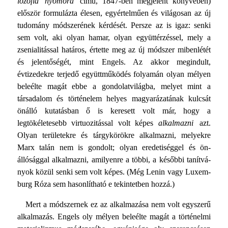
lozófia nyomora
című, 1847-ben megjelent könyvében)
elő­ször formulázta élesen, egyértelműen és világosan az új
tudomány módszerének kérdését. Persze az is igaz: senki
sem volt, aki olyan hamar, olyan együttérzéssel, mely a
zsenialitással határos, értette meg az új módszer mibenlétét
és jelentőségét, mint Engels. Az akkor megindult,
évtizedekre terjedő együttműködés folyamán olyan mélyen
beleélte magát ebbe a gondolatvilágba, melyet mint a
társadalom és történelem helyes magyarázatának kulcsát
önálló kutatásban ő is keresett volt már, hogy a
legtökéletesebb virtuozitással volt képes
alkal­mazni
azt.
Olyan területekre és tárgykörökre alkalmazni, me­lyekre
Marx talán nem is gondolt; olyan eredetiséggel és ön­
állósággal alkalmazni, amilyenre a többi, a későbbi tanítvá­
nyok közül senki sem volt képes. (Még Lenin vagy Luxem­
burg Róza sem hasonlítható e tekintetben hozzá.)
Mert a módszernek ez az alkalmazása nem volt egyszerű
al­kalmazás. Engels oly mélyen beleélte magát a történelmi