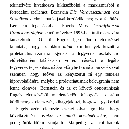
tekintélyére hivatkozva kiküszöbölni a marxizmusból a
forradalmi szel­lemet. Bernstein
Die Voraussetzungen des
Sozialismus
című munkájával kezdődik meg ez a fejlődés.
Bernstein legelsősor­ban Engels Marx
Osztályharcok
Franciaországban
című mű­véhez 1895-ben írott előszavára
támaszkodott. Ott ti. Engels igen finom elemzéssel
kimutatja, hogy az akkor
adott
körül­mények között a
proletariátus számára egyrészt a fegyveres osztályharc
előreláthatóan kilátástalan volna, másrészt a legá­lis
fegyverek teljes kihasználása előnybe hozná a burzsoáziá­val
szemben, hogy idővel az kényszerül rá egy felkelés
kiprovokálására, melybe a proletariátusnak beleugrania nem
lenne előnyös. Bernstein és az őt követő opportunisták
Engels elem­zéséből mindenekelőtt kihagyják az adott
körülmények elem­zését, kihagyják azt, hogy – a gyakorlati
– Engels azért ele­mezte ezeket olyan gonddal, hogy
következtetéseit
ezekre az adott körülményekre,
nem
pedig örök időkre vonja le. Már­pedig az utcai harcok