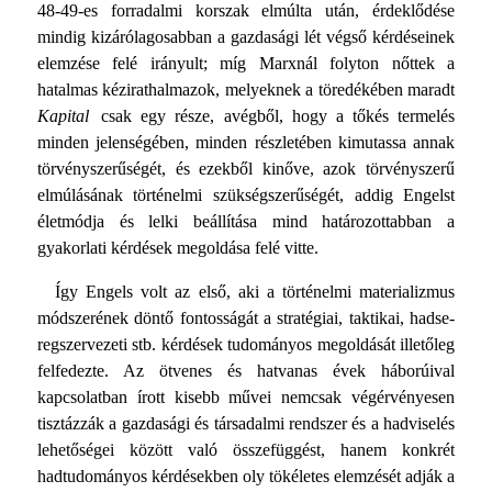
48-49-es forradalmi korszak elmúlta után, érdeklődése
mindig kizárólagosabban a gazdasági lét végső kérdéseinek
elemzése felé irányult; míg Marxnál folyton nőttek a
hatalmas kézirathalmazok, melyeknek a töredékében maradt
Kapital
csak egy része, avégből, hogy a tőkés termelés
minden jelenségében, minden részletében kimutassa annak
törvényszerű­ségét, és ezekből kinőve, azok törvényszerű
elmúlásának tör­ténelmi szükségszerűségét, addig Engelst
életmódja és lelki beállítása mind határozottabban a
gyakorlati kérdések meg­oldása felé vitte.
Így Engels volt az első, aki a történelmi materializmus
módszerének döntő fontosságát a stratégiai, taktikai, hadse­
regszervezeti stb. kérdések tudományos megoldását illetőleg
felfedezte. Az ötvenes és hatvanas évek háborúival
kapcsolat­ban írott kisebb művei nemcsak végérvényesen
tisztázzák a gazdasági és társadalmi rendszer és a hadviselés
lehetőségei között való összefüggést, hanem konkrét
hadtudományos kér­désekben oly tökéletes elemzését adják a