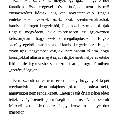
Ezekhez a szavakhoz, melyek egy igazán nagy ember
fana­tikus őszinteségével és hiúságot nem ismerő
önismeretével íródtak, alig van hozzátennivaló. Engels
emléke ellen vétenek azok, akik szentimentalitásból,
hamisan felfogott kegyeletből, Engelsszel szemben akarják
Engelst megvédeni, akik min­denáron azt igyekeznek
bebizonyítani, hogy ezek a megállapí­tások – Engels
szerénységéből származnak. Hamis kegyelet ez. Engels
olyan igazi nagyember volt, aki nem szorult rá arra, hogy
hiúságokkal áltassa magát saját világtörténeti helye és értéke
felől – de legkevésbé sem szorult arra, hogy bármi­lyen
„szerény” legyen.
Nem szorult rá, és nem érdemli meg, hogy igazi képét
meghamisítsuk, olyan tulajdonságokat tulajdonítva neki,
ame­lyekkel nem rendelkezett. Engelst saját óriási képességei
tet­ték világtörténeti jelentőségű emberré. Nem szorult
Marxtól vett kölcsönökre, hogy korszakos nagyember
maradjon.