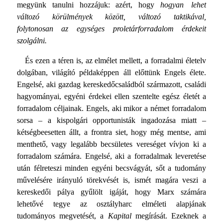
megyünk tanulni hozzájuk: azért, hogy
hogyan lehet
változó körülmények között, változó taktikával,
folytonosan az egységes proletárforradalom érdekeit
szolgálni.
És ezen a téren is, az elmélet mellett, a forradalmi élet­elv
dolgában, világító példaképpen áll előttünk Engels élete.
Engelsé, aki gazdag kereskedőcsaládból származott, családi
hagyományai, egyéni érdekei ellen szentelte egész életét a
for­radalom céljainak. Engels, aki mikor a német forradalom
sorsa – a kispolgári opportunisták ingadozása miatt –
kétségbeesetten állt, a frontra siet, hogy még mentse, ami
menthető, vagy legalább becsületes vereséget vívjon ki a
forradalom számára. Engelsé, aki a forradalmak leveretése
után félre­teszi minden egyéni becsvágyát, sőt a tudomány
művelésére irányuló törekvését is, ismét magára veszi a
kereskedői pálya gyűlölt igáját, hogy Marx számára
lehetővé tegye az osztályharc elméleti alapjának
tudományos megvetését, a
Kapital
megírását. Ezeknek a