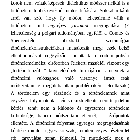
korok nem voltak képesek dialektikus módszer nélkül is a
történelem többé-kevésbé pontos leírására. Sokkal inkább
arról van szó, hogy ily módon lehetetlenné válik a
történelem mint
egysé­ges folyamat
megragadása. (E
lehetetlenség a polgári tudo­mányban egyfelől a Comte- és
Spencer-féle absztrakt szocio­lógiai
történelemkonstrukciókban mutatkozik meg; ezek belső
ellentmondásait meggyőzően mutatta ki a modern polgári
történelemelmélet, elsősorban Rickert; másfelől viszont egy
„történetfilozófia” követelésének formájában, amelynek a
tör­ténelmi valósághoz való viszonya ismét csak
módszertanilag megoldhatatlan problémaként jelentkezik.)
A történelem egy részének és a történelemnek mint
egységes folyamatnak a le­írása közti ellentét nem terjedelmi
kérdés, tehát nem a külö­nös és egyetemes történelem
különbsége, hanem módszertani ellentét, a nézőpontok
ellentéte. A történelmi folyamat egy­séges megragadásának
kérdése minden egyes korszak, minden egyes részterület
stb. tárgyalása során felmerül. Itt mutatkozik meg a