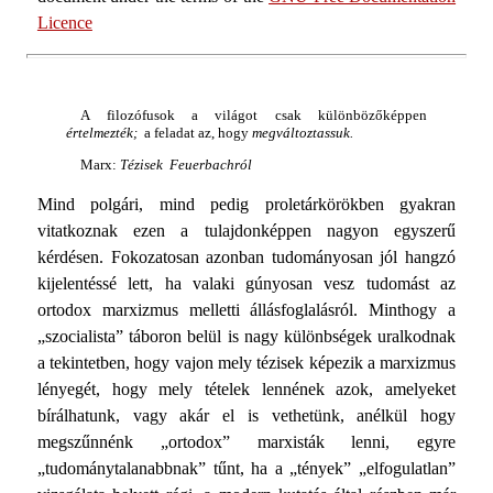
Licence
A filozófusok a világot csak különbözőképpen
értelmezték;
a feladat az, hogy
megváltoztassuk.
Marx:
Tézisek Feuerbachról
Mind polgári, mind pedig proletárkörökben gyakran
vitatkoz­nak ezen a tulajdonképpen nagyon egyszerű
kérdésen. Foko­zatosan azonban tudományosan jól hangzó
kijelentéssé lett, ha valaki gúnyosan vesz tudomást az
ortodox marxizmus mel­letti állásfoglalásról. Minthogy a
„szocialista” táboron belül is nagy különbségek uralkodnak
a tekintetben, hogy vajon mely tézisek képezik a marxizmus
lényegét, hogy mely tételek len­nének azok, amelyeket
bírálhatunk, vagy akár el is vethetünk, anélkül hogy
megszűnnénk „ortodox” marxisták lenni, egyre
„tudománytalanabbnak” tűnt, ha a „tények” „elfogulatlan”