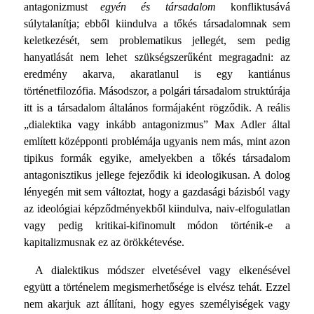
antagonizmust
egyén és társadalom
konfliktusává
súlytalanítja; ebből kiindulva a tőkés társadalomnak sem
kelet­kezését, sem problematikus jellegét, sem pedig
hanyatlását nem lehet szükségszerűként megragadni: az
eredmény akarva, akaratlanul is egy kantiánus
történetfilozófia. Másodszor, a polgári társadalom struktúrája
itt is a társadalom általános formájaként rögződik. A reális
„dialektika vagy inkább antagonizmus” Max Adler által
említett középponti problé­mája ugyanis nem más, mint azon
tipikus formák egyike, amelyekben a tőkés társadalom
antagonisztikus jellege feje­ződik ki ideologikusan. A dolog
lényegén mit sem változtat, hogy a gazdasági bázisból vagy
az ideológiai képződmények­ből kiindulva, naiv-elfogulatlan
vagy pedig kritikai-kifino­mult módon történik-e a
kapitalizmusnak ez az örökkétevése.
A dialektikus módszer elvetésével vagy elkenésével
együtt a történelem megismerhetősége is elvész tehát. Ezzel
nem akar­juk azt állítani, hogy egyes személyiségek vagy