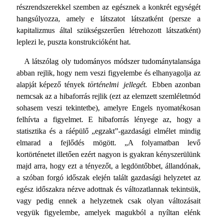
részrendszerekkel szemben az egésznek a konkrét egységét
hangsúlyozza, amely e látszatot látszatként (persze a
kapitalizmus által szükségszerűen létrehozott lát­szatként)
leplezi le, puszta konstrukcióként hat.
A látszólag oly tudományos módszer tudománytalansága
abban rejlik, hogy nem veszi figyelembe és elhanyagolja az
alapját képező tények
történelmi jellegét.
Ebben azonban
nemcsak az a hibaforrás rejlik (ezt az elemzett szemléletmód
sohasem veszi tekintetbe), amelyre Engels nyomatékosan
fel­hívta a figyelmet. E hibaforrás lényege az, hogy a
statisztika és a ráépülő „egzakt”-gazdasági elmélet mindig
elmarad a fejlődés mögött. „A folyamatban levő
kortörténetet illetően ezért nagyon is gyakran kényszerülünk
majd arra, hogy ezt a tényezőt, a legdöntőbbet, állandónak,
a szóban forgó időszak elején talált gazdasági helyzetet az
egész időszakra nézve adottnak és változatlannak tekintsük,
vagy pedig ennek a helyzetnek csak olyan változásait
vegyük figyelembe, amelyek magukból a nyíltan elénk