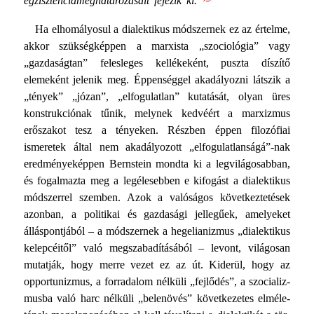
egzisztenciameghatározásait fejezik ki.”
Ha elhomályosul a dialektikus módszernek ez az értelme,
akkor szükségképpen a marxista „szociológia” vagy
„gazda­ságtan” felesleges kellékeként, puszta díszítő
elemeként jelenik meg. Éppenséggel akadályozni látszik a
„tények” „józan”, „elfogulatlan” kutatását, olyan üres
konstrukciónak tűnik, melynek kedvéért a marxizmus
erőszakot tesz a tényeken. Részben éppen filozófiai
ismeretek által nem akadályozott „elfogulatlanságá”-nak
eredményeképpen Bernstein mondta ki a legvilágosabban,
és fogalmazta meg a legélesebben e kifo­gást a dialektikus
módszerrel szemben. Azok a valóságos kö­vetkeztetések
azonban, a politikai és gazdasági jellegűek, ame­lyeket
álláspontjából – a módszernek a hegelianizmus „dia­lektikus
kelepcéitől” való megszabadításából – levont, vilá­gosan
mutatják, hogy merre vezet ez az út. Kiderül, hogy az
opportunizmus, a forradalom nélküli „fejlődés”, a szocializ­
musba való harc nélküli „belenövés” következetes elméle­