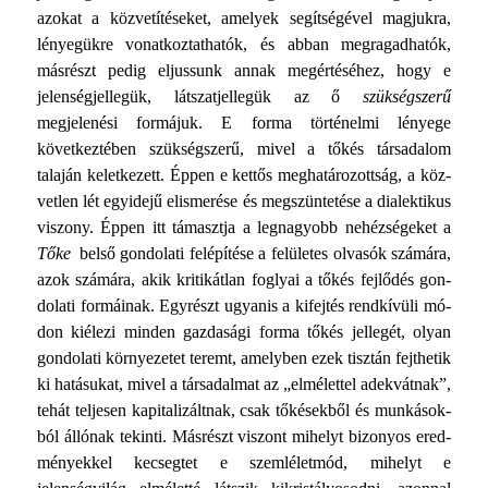
azokat a közvetítése­ket, amelyek segítségével magjukra,
lényegükre vonatkoztathatók, és abban megragadhatók,
másrészt pedig eljussunk an­nak megértéséhez, hogy e
jelenségjellegük, látszatjellegük az ő
szükségszerű
megjelenési formájuk. E forma történelmi lé­nyege
következtében szükségszerű, mivel a tőkés társadalom
talaján keletkezett. Éppen e kettős meghatározottság, a köz­
vetlen lét egyidejű elismerése és megszüntetése a dialektikus
viszony. Éppen itt támasztja a legnagyobb nehézségeket a
Tőke
belső gondolati felépítése a felületes olvasók számára,
azok számára, akik kritikátlan foglyai a tőkés fejlődés gon­
dolati formáinak. Egyrészt ugyanis a kifejtés rendkívüli mó­
don kiélezi minden gazdasági forma tőkés jellegét, olyan
gon­dolati környezetet teremt, amelyben ezek tisztán fejthetik
ki hatásukat, mivel a társadalmat az „elmélettel adekvátnak”,
tehát teljesen kapitalizáltnak, csak tőkésekből és munkások­
ból állónak tekinti. Másrészt viszont mihelyt bizonyos ered­
ményekkel kecsegtet e szemléletmód, mihelyt e