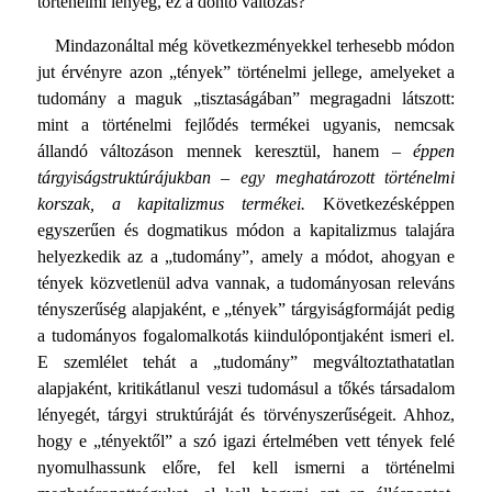
történelmi lényeg, ez a döntő változás?
Mindazonáltal még következményekkel terhesebb módon
jut érvényre azon „tények” történelmi jellege, amelyeket a
tudomány a maguk „tisztaságában” megragadni látszott:
mint a történelmi fejlődés termékei ugyanis, nemcsak
állandó változáson mennek keresztül, hanem –
éppen
tárgyiságstruktúrájukban – egy meghatározott történelmi
korszak, a kapitaliz­mus termékei.
Következésképpen
egyszerűen és dogmatikus módon a kapitalizmus talajára
helyezkedik az a „tudomány”, amely a módot, ahogyan e
tények közvetlenül adva vannak, a tudományosan releváns
tényszerűség alapjaként, e „tények” tárgyiságformáját pedig
a tudományos fogalomalkotás kiindu­lópontjaként ismeri el.
E szemlélet tehát a „tudomány” megváltoztathatatlan
alapjaként, kritikátlanul veszi tudomásul a tőkés társadalom
lényegét, tárgyi struktúráját és törvénysze­rűségeit. Ahhoz,
hogy e „tényektől” a szó igazi értelmében vett tények felé
nyomulhassunk előre, fel kell ismerni a tör­ténelmi