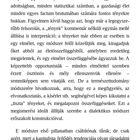
adottságban, minden statisztikai számban, a gazdasági élet
minden egyes factum brutumában számára fontos tényekre
bukkan. Figyelmen kívül hagyja azt, hogy már a legegysze­
rűbb felsorolás, a „tények” kommentár nélküli egymás mellé
állítása is interpretáció; a tényeket már ebben az esetben is
egy elmélet, egy módszer felől közelítjük meg, kiragadjuk
őket abból az életösszefüggésből, amelyben eredetileg
megje­lentek, és egy elmélet összefüggésébe ágyazzuk be. A
képzet­tebb opportunisták – minden elmélettel szemben
érzett ösz­tönös és mély ellenszenvük ellenére –
semmiképpen sem vi­tatják ezt. De a természettudomány
módszerére hivatkoznak, arra, hogy ez a megfigyelés, az
elvonatkoztatás, a kísérlet stb. segítségével képes kikutatni a
„tiszta” tényeket, és megala­pozni összefüggéseiket. Ezt a
megismerési ideált állítják szem­be a dialektikus módszer
erőszakolt konstrukcióival.
E módszer első pillanatban csábítónak tűnik; de csak
azért, mert a kapitalista fejlődés tendenciája olyan társadalmi