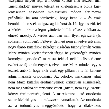
vizsgálata helyett régi, a modern kutatás által részben már
„meghaladott” művek tételeit és kijelentéseit a biblia kije­
lentéseihez hasonlóan skolasztikus módon értelmezni
próbál­ták, ha arra törekedtek, hogy bennük – és csak
bennük – ke­ressék az igazság kútforrását. Ha így tesszük fel
a kérdést, ak­kor a legmagátólértetődőbb válasz valóban az
elnéző mosoly. A kérdés azonban nem ilyen egyszerű (és
sohasem volt ilyen). Feltéve, de meg nem engedve ugyanis,
hogy újabb kutatások kétséget kizáróan bizonyították volna
Marx minden kijelen­tésének tárgyi helytelenségét, minden
komolyan „ortodox” marxista feltétel nélkül elismerhetné
ezeket az új eredménye­ket, elvethetné Marx minden egyes
tézisét, anélkül hogy akár csak egy pillanatra is fel kellene
adnia marxista ortodoxiáját. Az ortodox marxizmus tehát
nem Marx kutatási eredményei­nek kritikátlan elismerését,
nem meghatározott tézisekbe vetett „hitet”, nem egy „szent”
könyv értelmezését jelenti. A marxizmust illető ortodoxia
szinte kizárólagosan a
módszerre
vonatkozik. Az ortodoxia
az a tudományos meggyőződés, hogy a dialektikus