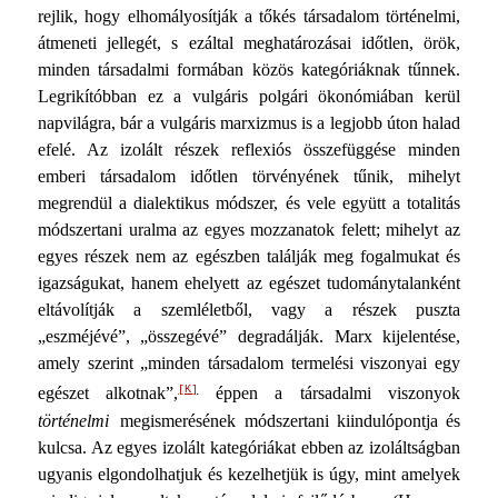
rejlik, hogy elhomályosítják a tőkés tár­sadalom történelmi,
átmeneti jellegét, s ezáltal meghatározásai időtlen, örök,
minden társadalmi formában közös kategóriák­nak tűnnek.
Legrikítóbban ez a vulgáris polgári ökonómiá­ban kerül
napvilágra, bár a vulgáris marxizmus is a legjobb úton halad
efelé. Az izolált részek reflexiós összefüggése min­den
emberi társadalom időtlen törvényének tűnik, mihelyt
megrendül a dialektikus módszer, és vele együtt a totalitás
módszertani uralma az egyes mozzanatok felett; mihelyt az
egyes részek nem az egészben találják meg fogalmukat és
igazságukat, hanem ehelyett az egészet tudománytalanként
eltávolítják a szemléletből, vagy a részek puszta
„eszméjévé”, „összegévé” degradálják. Marx kijelentése,
amely szerint „minden társadalom termelési viszonyai egy
[K]
egészet alkot­nak”,
éppen a társadalmi viszonyok
történelmi
megismerésé­nek módszertani kiindulópontja és
kulcsa. Az egyes izolált kategóriákat ebben az izoláltságban
ugyanis elgondolhatjuk és kezelhetjük is úgy, mint amelyek