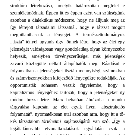
struktúra létrehozása, amelyik határozottan megfelel e
szemléletmódnak. Éppen itt és éppen azért van szükségünk
azon­ban a dialektikus módszerre, hogy ne álljunk meg az
így lét­rejött társadalmi látszatnál, hogy e látszat mögött
megpillanthassuk a lényeget. A természettudományok
„tiszta” tényei ugyanis úgy jönnek létre, hogy az élet egy
jelenségét valósá­gosan vagy gondolatilag olyan környezetbe
helyezik, amelyben törvényszerűségei más jelenségek
zavaró közbejötte nélkül ál­lapíthatók meg. Ráadásul e
folyamatban a jelenségeket tisz­tán mennyiségi, számokban
és számviszonyokban kifejeződő lényegükre redukálják. Az
opportunisták sohasem veszik fi­gyelembe, hogy a
kapitalizmus lényegéhez tartozik, hogy a je­lenségeket ily
módon hozza létre. Marx behatóan ábrázolja a munka
tárgyalása kapcsán az élet egyik ilyen „absztrakciós
folyamatát”, nyomatékosan utal azonban arra, hogy itt a tő­
kés társadalom
történelmi
sajátosságáról van szó. „Így a
legáltalánosabb elvonatkoztatások egyáltalán csak a