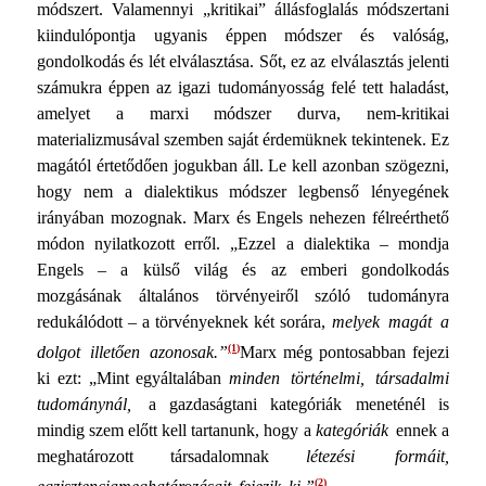
módszert. Valamennyi „kritikai” állásfoglalás módszertani
kiindulópontja ugyanis éppen módszer és valóság,
gondolkodás és lét elválasztása. Sőt, ez az elválasztás jelenti
számukra éppen az igazi tudományosság felé tett haladást,
amelyet a marxi módszer durva, nem-kritikai
materializmusával szem­ben saját érdemüknek tekintenek. Ez
magától értetődően jo­gukban áll. Le kell azonban szögezni,
hogy nem a dialektikus módszer legbenső lényegének
irányában mozognak. Marx és Engels nehezen félreérthető
módon nyilatkozott erről. „Ez­zel a dialektika – mondja
Engels – a külső világ és az em­beri gondolkodás
mozgásának általános törvényeiről szóló tu­dományra
redukálódott – a törvényeknek két sorára,
melyek magát a
(1)
dolgot illetően azonosak.”
Marx még pontosabban fejezi
ki ezt: „Mint egyáltalában
minden történelmi, társadalmi
tudománynál,
a gazdaságtani kategóriák meneténél is
mindig szem előtt kell tartanunk, hogy a
kategóriák
ennek a
megha­tározott társadalomnak
létezési formáit,
(2)