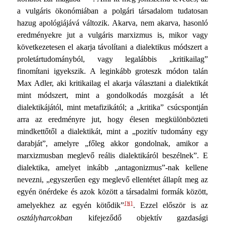
a vulgáris ökonómiában a polgári társadalom tuda­tosan
hazug apológiájává változik. Akarva, nem akarva, ha­sonló
eredményekre jut a vulgáris marxizmus is, mikor vagy
következetesen el akarja távolítani a dialektikus módszert a
proletártudományból, vagy legalábbis „kritikailag”
finomítani igyekszik. A leginkább groteszk módon talán
Max Adler, aki kritikailag el akarja választani a dialektikát
mint mód­szert, mint a gondolkodás mozgását a lét
dialektikájától, mint metafizikától; a „kritika” csúcspontján
arra az eredményre jut, hogy élesen megkülönbözteti
mindkettőtől a dialektikát, mint a „pozitív tudomány egy
darabját”, amelyre „főleg ak­kor gondolnak, amikor a
marxizmusban meglevő reális dia­lektikáról beszélnek”. E
dialektika, amelyet inkább „antagonizmus”-nak kellene
nevezni, „egyszerűen egy meglevő el­lentétet állapít meg az
egyén önérdeke és azok között a társadalmi formák között,
[N]
amelyekhez az egyén kötődik”
. Ez­zel először is az
osztályharcokban
kifejeződő objektív gazda­sági