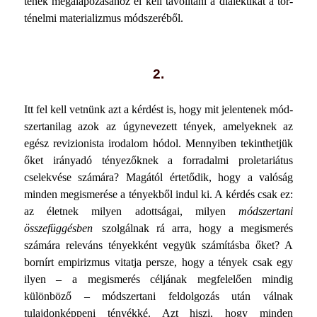
tének megalapozásához el kell távolítani a dialektikát a tör­
ténelmi materializmus módszeréből.
2.
Itt fel kell vetnünk azt a kérdést is, hogy mit jelentenek mód­
szertanilag azok az úgynevezett tények, amelyeknek az
egész revizionista irodalom hódol. Mennyiben tekinthetjük
őket irányadó tényezőknek a forradalmi proletariátus
cselekvése számára? Magától értetődik, hogy a valóság
minden megisme­rése a tényekből indul ki. A kérdés csak ez:
az életnek mi­lyen adottságai, milyen
módszertani
összefüggésben
szolgál­nak rá arra, hogy a megismerés
számára releváns tényekként vegyük számításba őket? A
bornírt empirizmus vitatja per­sze, hogy a tények csak egy
ilyen – a megismerés céljának megfelelően mindig
különböző – módszertani feldolgozás után válnak
tulajdonképpeni tényékké. Azt hiszi, hogy minden