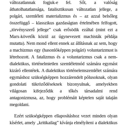
változatlannak fogjuk-e fel. Sőt, a valóság
áthatolhatatlansága, fatalisztikusan válto­zatlan jellege, a
polgári, szemléleti materializmus és – az azzal belsőleg
összefüggő – klasszikus gazdaságtan értelmében felfogott,
„törvényszerű jellege” csak erősödik ezáltal (mint ezt a
Marx-követők közül az úgynevezett machisták példája
mutatta). Nem mond ellent ennek az állításnak az sem, hogy
a machizmus egy (hasonlóképpen polgári) voluntarizmust is
létrehozott. A fatalizmus és a voluntarizmus csak a nem-
dialektikus, történelmietlen szemléletmód számára egymást
ki­záró ellentétek. A dialektikus történelemszemlélet számára
egymáshoz szükségképpen hozzárendelt pólusoknak, olyan
gondolati tükröződéseknek bizonyulnak, amelyekben
világo­san kifejeződik a tőkés társadalmi rend
antagonizmusa, az, hogy problémáit képtelen saját talaján
megoldani.
Ezért szükségképpen ellaposításhoz vezet minden olyan
kí­sérlet, amely „kritikailag” kívánja elmélyíteni a dialektikus