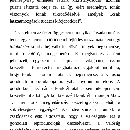
jelenségvilág elméletté látszik kikristályosodni, azonnal
puszta látszattá oldja fel az így elért eredményt, fonák
viszonyok fonák tük­röződésévé, amelyek „csak
látszatmozgások tudatos kifejező­dései”.
Csak ebben az összefüggésben (amelyik a társadalom éle­
tének egyes tényeit a történelmi fejlődés mozzanataiként egy
totalitásba
sorolja be) válik lehetővé a tények megismerése,
mint a
valóság
megismerése. E megismerés a fent
jellemzett, egyszerű (a kapitalista világban), tisztán
közvetlen, természe­tes meghatározottságokból indul ki,
hogy tőlük a konkrét to­talitás megismerése, a valóság
gondolati reprodukciója irá­nyába nyomuljon előre. A
gondolkodás számára e konkrét to­talitás semmiképpen sem
közvetlenül adott. „A konkrét azért konkrét – mondja Marx
–, mert sok meghatározás összefog­lalása, tehát a
sokféleségnek egysége.” Az idealizmus itt annak a
csalódásnak esik áldozatául, hogy a valóságnak ezt a
gondolati reprodukcióját összetéveszti a valóság