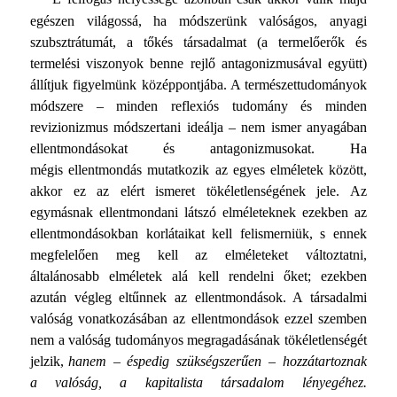
egészen világossá, ha módszerünk valóságos, anyagi
szubsztrátumát, a tőkés társadalmat (a termelőerők és
termelési viszonyok benne rejlő antagonizmusával együtt)
állítjuk figyelmünk közép­pontjába. A természettudományok
módszere – minden ref­lexiós tudomány és minden
revizionizmus módszertani ideálja – nem ismer anyagában
ellentmondásokat és antagonizmusokat. Ha
mégis ellentmondás mutatkozik az egyes elméletek között,
akkor ez az elért ismeret tökéletlenségének jele. Az
egymásnak ellentmondani látszó elméleteknek ezekben az
el­lentmondásokban korlátaikat kell felismerniük, s ennek
meg­felelően meg kell az elméleteket változtatni,
általánosabb el­méletek alá kell rendelni őket; ezekben
azután végleg eltűn­nek az ellentmondások. A társadalmi
valóság vonatkozásában az ellentmondások ezzel szemben
nem a valóság tudományos megragadásának tökéletlenségét
jelzik,
hanem – éspedig szük­ségszerűen – hozzátartoznak
a valóság, a kapitalista társada­lom lényegéhez.