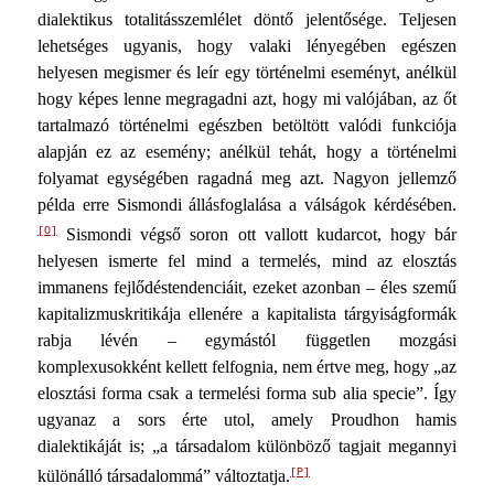
dialektikus totalitásszemlélet döntő jelentő­sége. Teljesen
lehetséges ugyanis, hogy valaki lényegében egészen
helyesen megismer és leír egy történelmi eseményt, anélkül
hogy képes lenne megragadni azt, hogy mi valójában, az őt
tartalmazó történelmi egészben betöltött valódi funk­ciója
alapján ez az esemény; anélkül tehát, hogy a történel­mi
folyamat egységében ragadná meg azt. Nagyon jellemző
példa erre Sismondi állásfoglalása a válságok kérdésében.
[O]
Sismondi végső soron ott vallott kudarcot, hogy bár
helye­sen ismerte fel mind a termelés, mind az elosztás
immanens fejlődéstendenciáit, ezeket azonban – éles szemű
kapitalizmuskritikája ellenére a kapitalista tárgyiságformák
rabja lé­vén – egymástól független mozgási
komplexusokként kellett felfognia, nem értve meg, hogy „az
elosztási forma csak a termelési forma sub alia specie”. Így
ugyanaz a sors érte utol, amely Proudhon hamis
dialektikáját is; „a társadalom kü­lönböző tagjait megannyi
[P]
különálló társadalommá” változtatja.