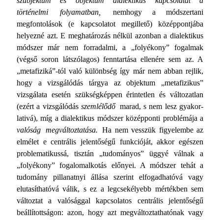
szubjektum és objektum dialektikus kapcsolatát a
történelmi folyamatban,
nemhogy a módszertani
megfontolások (e kapcsolatot megil­lető) középpontjába
helyezné azt. E meghatározás nélkül azonban a dialektikus
módszer már nem forradalmi, a „fo­lyékony” fogalmak
(végső soron látszólagos) fenntartása ellenére sem az. A
„metafiziká”-tól való különbség így már nem abban rejlik,
hogy a vizsgálódás tárgya az objektum „metafizikus”
vizsgálata esetén szükségképpen érintetlen és változat­lan
(ezért a vizsgálódás
szemlélődő
marad, s nem lesz gyakor­
lativá), míg a dialektikus módszer középponti problémája a
valóság megváltoztatása.
Ha nem vesszük figyelembe az
el­mélet e centrális jelentőségű funkcióját, akkor egészen
prob­lematikussá, tisztán „tudományos” üggyé válnak a
„folyékony” fogalomalkotás előnyei. A módszer tehát a
tudomány pillanatnyi állása szerint elfogadhatóvá vagy
elutasíthatóvá válik, s ez a legcsekélyebb mértékben sem
változtat a való­sággal kapcsolatos centrális jelentőségű
beállítottságon: azon, hogy azt megváltoztathatónak vagy