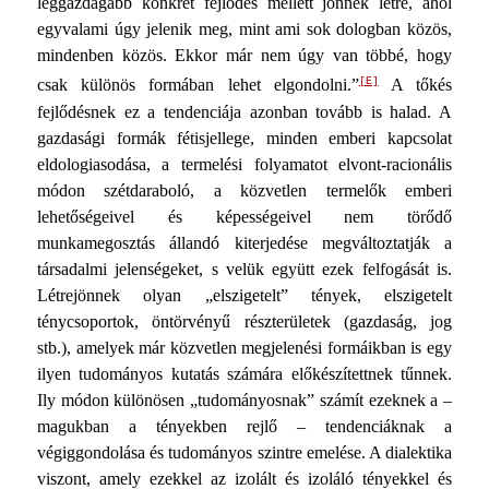
leggazda­gabb konkrét fejlődés mellett jönnek létre, ahol
egyvalami úgy jelenik meg, mint ami sok dologban közös,
mindenben közös. Ekkor már nem úgy van többé, hogy
[E]
csak különös for­mában lehet elgondolni.”
A tőkés
fejlődésnek ez a tenden­ciája azonban tovább is halad. A
gazdasági formák fétisjel­lege, minden emberi kapcsolat
eldologiasodása, a termelési folyamatot elvont-racionális
módon szétdaraboló, a közvetlen termelők emberi
lehetőségeivel és képességeivel nem törődő
munkamegosztás állandó kiterjedése megváltoztatják a
társa­dalmi jelenségeket, s velük együtt ezek felfogását is.
Létrejön­nek olyan „elszigetelt” tények, elszigetelt
ténycsoportok, ön­törvényű részterületek (gazdaság, jog
stb.), amelyek már köz­vetlen megjelenési formáikban is egy
ilyen tudományos ku­tatás számára előkészítettnek tűnnek.
Ily módon különösen „tudományosnak” számít ezeknek a –
magukban a tényekben rejlő – tendenciáknak a
végiggondolása és tudományos szintre emelése. A dialektika
viszont, amely ezekkel az izolált és izoláló tényekkel és