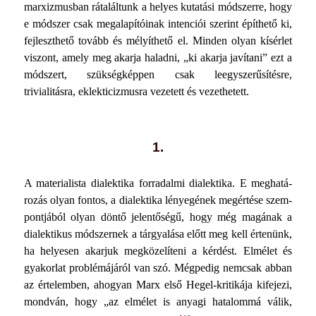
marxizmusban rátaláltunk a helyes kuta­tási módszerre, hogy
e módszer csak megalapítóinak inten­ciói szerint építhető ki,
fejleszthető tovább és mélyíthető el. Minden olyan kísérlet
viszont, amely meg akarja haladni, „ki akarja javítani” ezt a
módszert, szükségképpen csak leegysze­rűsítésre,
trivialitásra, eklekticizmusra vezetett és vezethe­tett.
1.
A materialista dialektika forradalmi dialektika. E meghatá­
rozás olyan fontos, a dialektika lényegének megértése szem­
pontjából olyan döntő jelentőségű, hogy még magának a
dia­lektikus módszernek a tárgyalása előtt meg kell értenünk,
ha helyesen akarjuk megközelíteni a kérdést. Elmélet és
gyakor­lat problémájáról van szó. Mégpedig nemcsak abban
az érte­lemben, ahogyan Marx első Hegel-kritikája kifejezi,
mondván, hogy „az elmélet is anyagi hatalommá válik,