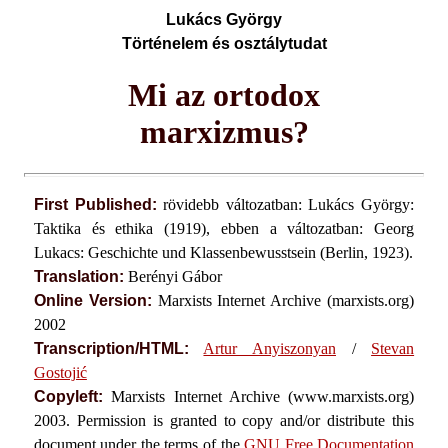
Lukács György
Történelem és osztálytudat
Mi az ortodox
marxizmus?
First Published:
rövidebb változatban: Lukács György:
Taktika és ethika (1919), ebben a változatban: Georg
Lukacs: Geschichte und Klassenbewusstsein (Berlin, 1923).
Translation:
Berényi Gábor
Online Version:
Marxists Internet Archive (marxists.org)
2002
Transcription/HTML:
Artur Anyiszonyan
/
Stevan
Gostojić
Copyleft:
Marxists Internet Archive (www.marxists.org)
2003. Permission is granted to copy and/or distribute this
document under the terms of the
GNU Free Documentation