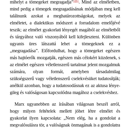
[A]
mihelyt a töme­geket megragadja”
. Mind az elméletben,
mind pedig a töme­gek megragadásának módjában meg kell
találnunk azokat a meghatározottságokat, melyek az
elméletet, a dialektikus mód­szert a forradalom emelőjévé
teszik; az elmélet gyakorlati lé­nyegét magából az elméletből
és tárgyához való viszonyából kell kifejleszteni. Különben
ugyanis üres látszattá lehet a tömegeknek ez a
„megragadása”. Előfordulhat, hogy a tömegeket egészen
más hajtóerők mozgatják, egészen más célokért küzdenek, s
az elmélet egészen véletlenszerű tartalmat jelent mozgalmuk
számára, olyan formát, amelyben társadalmilag
szükségszerű vagy véletlenszerű cselekvésüket tudatosítják;
anélkül azonban, hogy a tudatosodásnak ez az aktusa lénye­
gileg és valóságosan kapcsolódna magához a cselekvéshez.
Marx ugyanebben az írásában világosan beszél arról,
hogy milyen feltételek mellett jöhet létre elmélet és
gyakorlat ilyen kapcsolata: „Nem elég, ha a gondolat a
megvalósulásra tör, a valóságnak önmagának is a gondolatra