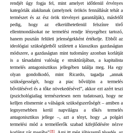
rendjét úgy fogja fel, mint amelyet időtlenül érvényes
kategóriák alakítanak (amelynek örökös fennállását tehát a
természet és az ész örök törvényei garantálják), másfelől
pedig, hogy az elkerülhetetlenül fel­színre törő
ellentmondásokat ne termelési rendje lényegéhez tartozó,
hanem pusztán felületi jelenségekként értékelje. Eb­ből az
ideológiai szükségletből született a klasszikus gazda­ságtan
módszere, a gazdaságtan mint tudomány azonban kor­látját
is a társadalmi valóság e struktúrájában, a kapitalista
termelés antagonisztikus jellegében találja meg. Ha egy
olyan gondolkodó, mint Ricardo, tagadja „annak
szükségességét, hogy a piac bővüljön a termelés
bővülésével és a tőke növe­kedésével”, akkor ezt azért teszi
(pszichológiailag természete­sen nem tudatosan), hogy ne
kelljen elismernie a válságok szükségszerűségét – amiben a
legnyersebben kerül napvilágra a tőkés termelés
antagonisztikus jellege –, azt a tényt, hogy „a polgári
termelési mód a termelőerők szabad kifejlődésére nézve
[M]
korlátot zár magába”
. Ami itt még jóhiszemű téve­dés, az