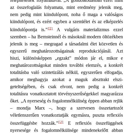
felépítésének folyamatával. „A gondolkodásban ezért mint
az összefoglalás folyamata, mint eredmény jelenik meg,
nem pedig mint ki­indulópont, noha ő maga a valóságos
kiindulópont, és ezért egyben a szemlélet és az elképzelés
[I]
kiindulópontja is.”
A vulgáris materializmus ezzel
szemben – ha Bernsteinnél és másoknál modern öltözékben
jelenik is meg – megragad a társadalmi élet közvetlen és
egyszerű meghatározottságainak reprodukciójánál. Azt
hiszi, különösképpen „egzakt” módon jár el, mikor e
meghatározottságokat minden további elem­zés, a konkrét
totalitásba való szintetizálás nélkül, egyszerűen elfogadja,
amikor meghagyja azokat a maguk absztrakt elszi­
geteltségében, és csak elvont, nem pedig a konkrét
totalitásra vonatkoztatott törvényszerűségekkel magyarázza
őket. „A nyerseség és fogalomnélküliség éppen abban rejlik
– mondja Marx –, hogy a szervesen összetartozót
véletlenszerűen vonat­koztatják egymásra, puszta reflexiós
[J]
összefüggésbe hozzák.”
E reflexiós összefüggések
nyersesége és fogalomnélkülisége mindenekelőtt abban