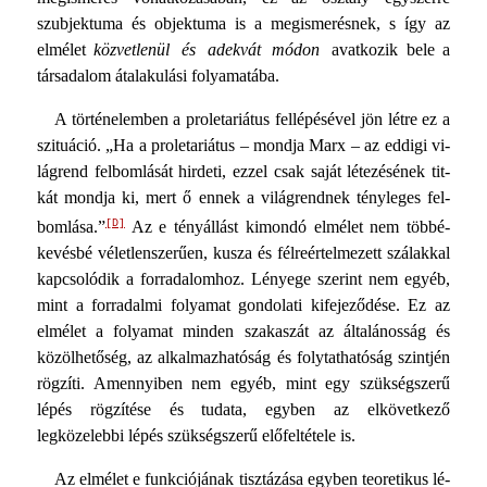
szubjektuma és objektuma is a megismerésnek, s így az
elmélet
közvetlenül és adekvát módon
avatkozik bele a
társadalom átalakulási folyamatába.
A történelemben a proletariátus fellépésével jön létre ez a
szituáció. „Ha a proletariátus – mondja Marx – az eddigi vi­
lágrend felbomlását hirdeti, ezzel csak saját létezésének tit­
kát mondja ki, mert ő ennek a világrendnek tényleges fel­
[D]
bomlása.”
Az e tényállást kimondó elmélet nem többé-
ke­vésbé véletlenszerűen, kusza és félreértelmezett szálakkal
kap­csolódik a forradalomhoz. Lényege szerint nem egyéb,
mint a forradalmi folyamat gondolati kifejeződése. Ez az
elmélet a folyamat minden szakaszát az általánosság és
közölhetőség, az alkalmazhatóság és folytathatóság szintjén
rögzíti. Amennyiben nem egyéb, mint egy szükségszerű
lépés rögzítése és tudata, egyben az elkövetkező
legközelebbi lépés szükségsze­rű előfeltétele is.
Az elmélet e funkciójának tisztázása egyben teoretikus lé­