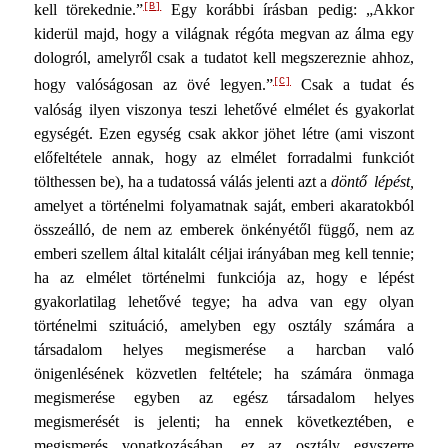
[B]
kell törekednie.”
Egy korábbi írásban pedig: „Akkor
kiderül majd, hogy a világ­nak régóta megvan az álma egy
dologról, amelyről csak a tu­datot kell megszereznie ahhoz,
[C]
hogy valóságosan az övé le­gyen.”
Csak a tudat és
valóság ilyen viszonya teszi lehetővé elmélet és gyakorlat
egységét. Ezen egység csak akkor jöhet létre (ami viszont
előfeltétele annak, hogy az elmélet forra­dalmi funkciót
tölthessen be), ha a tudatossá válás jelenti azt a
döntő lépést,
amelyet a történelmi folyamatnak saját, em­beri akaratokból
összeálló, de nem az emberek önkényétől függő, nem az
emberi szellem által kitalált céljai irányában meg kell tennie;
ha az elmélet történelmi funkciója az, hogy e lépést
gyakorlatilag lehetővé tegye; ha adva van egy olyan
történelmi szituáció, amelyben egy osztály számára a
társada­lom helyes megismerése a harcban való
önigenlésének köz­vetlen feltétele; ha számára önmaga
megismerése egyben az egész társadalom helyes
megismerését is jelenti; ha ennek kö­vetkeztében, e
megismerés vonatkozásában, ez az osztály egy­szerre