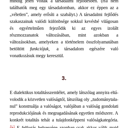
mindig jelen voltak a társa­dalmi fejlődésben. (Ha nem
találhatók meg egy társadalom­ban, akkor ez éppen az a
„véletlen”, amely erősíti a szabályt.) A társadalmi fejlődés
szakaszainak valódi különbsége sokkul kevésbé világosan
és egyértelműen fejeződik ki az egyes izolált
részmozzanatok változásában, mint azokban a
változásokban, amelyeken a történelem összfolyamatában
betöltött
funkció­juk,
a társadalom egészére való
vonatkozásuk megy keresztül.
3.
E dialektikus totalitásszemlélet, amely látszólag annyira eltá­
volodik a közvetlen valóságtól, látszólag oly „tudománytala­
nul” konstruálja a valóságot, valójában a valóság gondolati
reprodukciójának és megragadásának egyetlen módszere. A
konkrét totalitás tehát a tulajdonképpeni valóságkategória.
[L]
E felfogás helyessége azonban csak akkor válik majd