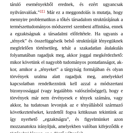
táruló eseményekből erednek, és ezért ugyancsak
[F]
nyilvánvalóak.”
Már ez a meggondolás is mutatja, hogy
mennyire problematikus a tőkés társadalom struktúrájának a
természettudományos módszerrel szembeni affinitása, ennek
a egzaktságnak a társadalmi előfeltétele. Ha ugyanis a
„tények” és összefüggéseik belső struktúráját lénye­güknek
megfelelően történetileg, tehát a szakadatlan átalaku­lás
folyamatában ragadjuk meg, akkor joggal megkérdezhető:
mikor követünk el nagyobb tudományos pontatlanságot, ak­
kor, amikor a „tényeket” a tárgyiság formájában és olyan
tör­vények uralma alatt ragadjuk meg, amelyekkel
kapcsolatban rendelkeznünk kell azzal a módszertani
bizonyossággal (vagy legalábbis valószínűséggel), hogy e
törvények már nem érvé­nyesek e tények számára, vagy
akkor, ha tudatosan levonjuk az e tényállásból származó
következtetéseket, kezdettől fogva kritikusan tekintünk az
így nyerhető „egzaktságra”, és figyelmünket azon
mozzanatokra irányítjuk, amelyekben valóban kifejeződik e