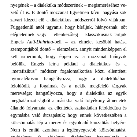
nyegének – a dialektika módszerének – megismeréséhez ve­
zető út is. E döntő mozzanat figyelmen kívül hagyása sok
zavart idézett elő a dialektikus módszerről folyó vitákban.
Füg­getlenül attól ugyanis, hogy bíráljuk, hiányosnak, sőt
elégte­lennek vagy – ellenkezőleg – klasszikusnak tartjuk
Engels
Anti-Dühring
-beli – az elmélet későbbi hatása
szempontjából döntő – elemzéseit, annyit mindenképpen el
kell ismernünk, hogy éppen ez a mozzanat hiányzik
belőlük. Engels leírja például a dialektikus és a
„metafizikus” módszer fogalomalko­tása közti ellentétet;
nyomatékosan hangsúlyozza, hogy a dia­lektikában
feloldódik a fogalmak és a nekik megfelelő tár­gyak
merevsége; hangsúlyozza, hogy a dialektika az egyik
meghatározottságból a másikba való folyékony átmenetek
ál­landó folyamata, az ellentétek szakadatlan feloldódása és
egy­másba való átcsapásuk; hogy ennek következtében a
kölcsön­hatás lép a merev és egyoldalú kauzalitás helyére.
Nem is említi azonban a leglényegesebb kölcsönhatást,