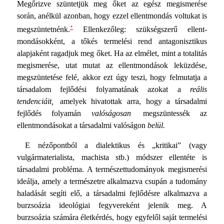
Megőrizve szüntetjük meg őket az egész meg­ismerése
során, anélkül azonban, hogy ezzel ellentmondás vol­tukat is
*
megszüntetnénk.
Ellenkezőleg: szükségszerű ellent­
mondásokként, a tőkés termelési rend antagonisztikus
alapja­ként ragadjuk meg őket. Ha az elmélet, mint a totalitás
meg­ismerése, utat mutat az ellentmondások leküzdése,
megszünte­tése felé, akkor ezt úgy teszi, hogy felmutatja a
társadalom fejlődési folyamatának azokat a
reális
tendenciáit,
amelyek hi­vatottak arra, hogy a társadalmi
fejlődés folyamán
valóságo­san
megszüntessék az
ellentmondásokat a társadalmi valósá­gon
belül.
E nézőpontból a dialektikus és „kritikai” (vagy
vulgármaterialista, machista stb.) módszer ellentéte is
társadalmi prob­léma. A természettudományok megismerési
ideálja, amely a természetre alkalmazva csupán a tudomány
haladását segíti elő, a társadalmi fejlődésre alkalmazva a
burzsoázia ideoló­giai fegyvereként jelenik meg. A
burzsoázia számára életkér­dés, hogy egyfelől saját termelési