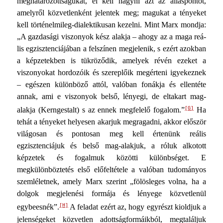
meghatározottságukat, el kell hagyni azt az álláspon­tot,
amelyről közvetlenként jelentek meg; magukat a tényeket
kell történelmileg-dialektikusan kezelni. Mint Marx mondja:
„A gazdasági viszonyok kész alakja – ahogy az a maga reá­
lis egzisztenciájában a felszínen megjelenik, s ezért azokban
a képzetekben is tükröződik, amelyek révén ezeket a
viszonyo­kat hordozóik és szereplőik megérteni igyekeznek
– egészen különböző attól, valóban fonákja és ellentéte
annak, ami e viszonyok belső, lényegi, de eltakart mag-
[G]
alakja (Kerngestalt) s az ennek megfelelő fogalom.”
Ha
tehát a tényeket helye­sen akarjuk megragadni, akkor először
világosan és pontosan meg kell értenünk reális
egzisztenciájuk és belső mag-alakjuk, a róluk alkotott
képzetek és fogalmuk közötti különbséget. E
megkülönböztetés első előfeltétele a valóban tudományos
szemléletnek, amely Marx szerint „fölösleges volna, ha a
dol­gok megjelenési formája és lényege közvetlenül
[H]
egybeesnék”
.
A feladat ezért az, hogy egyrészt kioldjuk a
jelenségeket közvetlen adottságformáikból, megtaláljuk