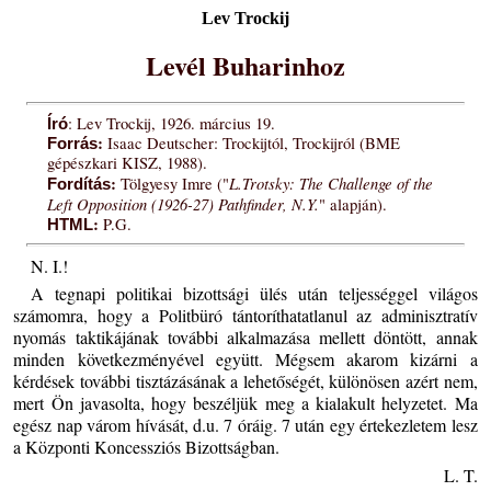
Lev Trockij
Levél Buharinhoz
: Lev Trockij, 1926. március 19.
Író
:
Isaac Deutscher: Trockijtól, Trockijról (BME
Forrás
gépészkari KISZ, 1988).
:
L.Trotsky: The Challenge of the
Tölgyesy Imre ("
Fordítás
Left Opposition (1926-27) Pathfinder, N.Y.
" alapján).
:
P.G.
HTML
N. I.!
A tegnapi politikai bizottsági ülés után teljességgel világos
számomra, hogy a Politbüró tántoríthatatlanul az adminisztratív
nyomás taktikájának további alkalmazása mellett döntött, annak
minden következményével együtt. Mégsem akarom kizárni a
kérdések további tisztázásának a lehetőségét, különösen azért nem,
mert Ön javasolta, hogy beszéljük meg a kialakult helyzetet. Ma
egész nap várom hívását, d.u. 7 óráig. 7 után egy értekezletem lesz
a Központi Koncessziós Bizottságban.
L. T.