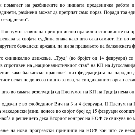
м помагаат на разбивачите во нивната предавничка работа и 
динети, разбиени можат да претрпат само пораз. Поради тоа един
 секојдневно".
на Пленумот главно на принципиелно правилно становиште на пр
решава за својата судбина онака како што сака самиот. Ни во ов
 другите балкански држави, па ни за прашањето на балканската ф
о синдикално движење, „Труд" (во бројот од 14 февруари) се н
в спротивен на „националистичкиот став" на КП на Југославија, а
ние како балканско прашање" низ федерацијата на народно-д
тиот печат не донесоа ништо за ова, та синдикалниот орган секак
е што во самата резолуција од Пленумот на КП на Грција нема о
одржан е во слободниот Вич на 3 и 4 февруари. II Пленум на
акедонски јазик, донесе во својот број од 15 февруари соопшт
 наоѓа и решението дека Вториот конгрес на НОФ се свикува во м
ирање на нови програмски принципи на НОФ кои што се веков