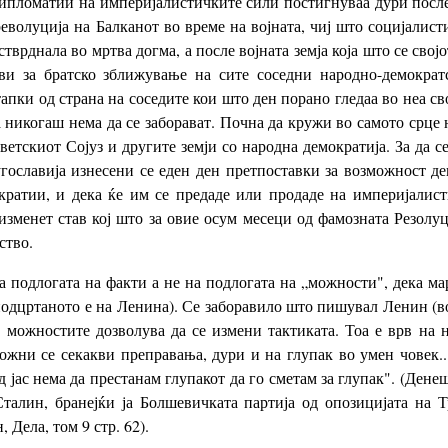
ипломатии на империјалистичките сили постигнуваа дури после
еволуција на Балканот во време на војната, чиј што социјалист
тврднала во мртва догма, а после војната земја која што се свој
ви за братско зближување на сите соседни народно-демократ
пки од страна на соседите кои што ден порано гледаа во неа свој 
а никогаш нема да се заборават. Почна да кружи во самото срце 
ветскиот Сојуз и другите земји со народна демократија. За да
гославија изнесени се еден ден претпоставки за возможност дек
ратии, и дека ќе им се предаде или продаде на империјалист
изменет став кој што за овие осум месеци од фамозната Резолуц
ство.
 подлогата на факти а не на подлогата на „можности", дека ма
одцртаното е на Ленина). Се заборавило што пишувал Ленин (в
а можностите дозволува да се измени тактиката. Тоа е врв на 
Можни се секакви преправања, дури и на глупак во умен човек..
д јас нема да престанам глупакот да го сметам за глупак". (Де
Сталин, бранејќи ја Болшевичката партија од опозицијата на 
 Дела, том 9 стр. 62).