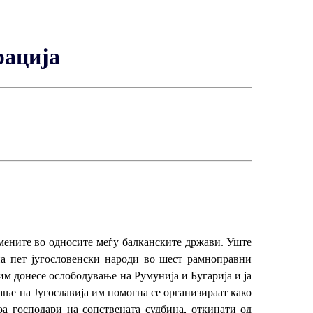
рација
омените во односите меѓу балканските држави. Уште
 на пет југословенски народи во шест рамноправни
им донесе ослободување на Румунија и Бугарија и ја
ање на Југославија им помогна се организираат како
доа господари на сопствената судбина, откинати од