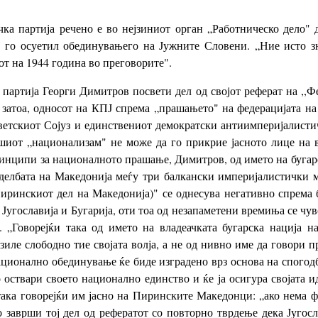
ка партија речено е во нејзиниот орган „Работническо дело" д
 го осуетил обединувањего на Јужните Словени. „Ние исто з
от на 1944 година во преговорите".
партија Георги Димитров посвети дел од својот реферат на ,,
 затоа, односот на КПЈ спрема „прашањето" на федерацијата н
ветскиот Сојуз и единствениот демократски антиимперијалистич
иот „национализам" не може да го прикрие јасното лице на в
инципи за националното прашање, Димитров, од името на бугарс
поделбата на Македонија меѓу три балкански империјалистички
Пиринскиот дел на Македонија)" се однесува негативно спрема б
 Југославија и Бугарија, оти тоа од незапаметени времиња се чу
. „Говорејќи така од името на владеачката бугарска нација 
иле слободно тие својата волја, а не од нивно име да говори 
ционално обединување ќе биде изградено врз основа на спогодба
о оствари своето национално единство и ќе ја осигура својата 
ака говорејќи им јасно на Пиринските Македонци: „ако нема фе
заврши тој дел од рефератот со повторно тврдење дека Југос