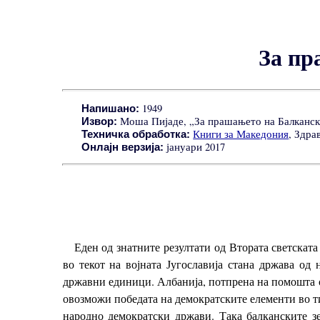
За пр
1949
Напишано:
Моша Пијаде, „За прашањето на Балканска
Извор:
Книги за Македония
, Здра
Техничка обработка:
јануари 2017
Онлајн верзија:
Еден од знатните резултати од Втората светскат
во текот на војната Југославија стана држава од
државни единици. Албанија, потпрена на помошта од
овозможи победата на демократските елементи во ти
народно демократски држави. Така балканските зем