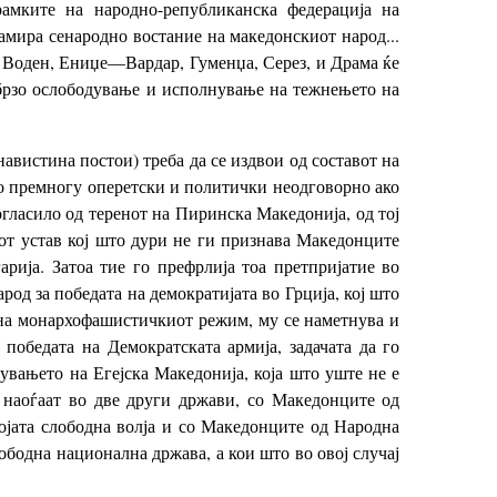
амките на народно-републиканска федерација на
амира сенародно востание на македонскиот народ...
, Воден, Ениџе—Вардар, Гуменџа, Серез, и Драма ќе
обрзо ослободување и исполнување на тежнењето на
авистина постои) треба да се издвои од составот на
ило премногу оперетски и политички неодговорно ако
гласило од теренот на Пиринска Македонија, од тој
от устав кој што дури не ги признава Македонците
рија. Затоа тие го префрлија тоа претпријатие во
род за победата на демократијата во Грција, кој што
а на монархофашистичкиот режим, му се наметнува и
 победата на Демократската армија, задачата да го
увањето на Егејска Македонија, која што уште не е
 наоѓаат во две други држави, со Македонците од
војата слободна волја и со Македонците од Народна
ободна национална држава, а кои што во овој случај