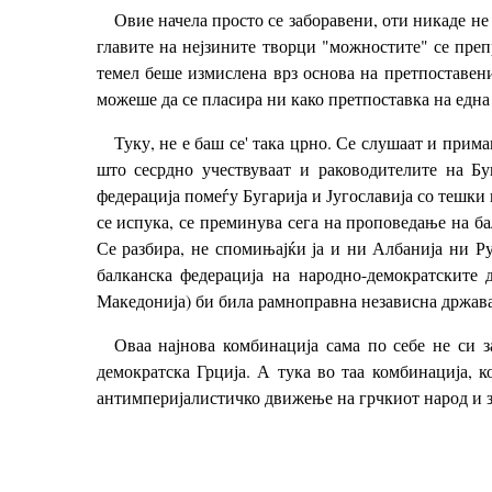
Овие начела просто се заборавени, оти никаде не
главите на нејзините творци "можностите" се препр
темел беше измислена врз основа на претпоставени
можеше да се пласира ни како претпоставка на една
Туку, не е баш се' така црно. Се слушаат и прима
што сесрдно учествуваат и раководителите на Буг
федерација помеѓу Бугарија и Југославија со тешки п
се испука, се преминува сега на проповедање на ба
Се разбира, не спомињајќи ја и ни Албанија ни Рум
балканска федерација на народно-демократските д
Македонија) би била рамноправна независна држава
Оваа најнова комбинација сама по себе не си з
демократска Грција. А тука во таа комбинација, к
антимперијалистичко движење на грчкиот народ и з