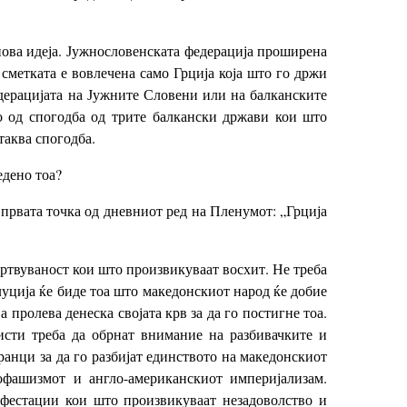
 нова идеја. Јужнословенската федерација проширена
сметката е вовлечена само Грција која што го држи
едерацијата на Јужните Словени или на балканските
о од спогодба од трите балкански држави кои што
таква спогодба.
едено тоа?
 првата точка од дневниот ред на Пленумот: „Грција
ожртвуваност кои што произвикуваат восхит. Не треба
луција ќе биде тоа што македонскиот народ ќе добие
пролева денеска својата крв за да го постигне тоа.
исти треба да обрнат внимание на разбивачките и
анци за да го разбијат единството на македонскиот
офашизмот и англо-американскиот империјализам.
фестации кои што произвикуваат незадоволство и