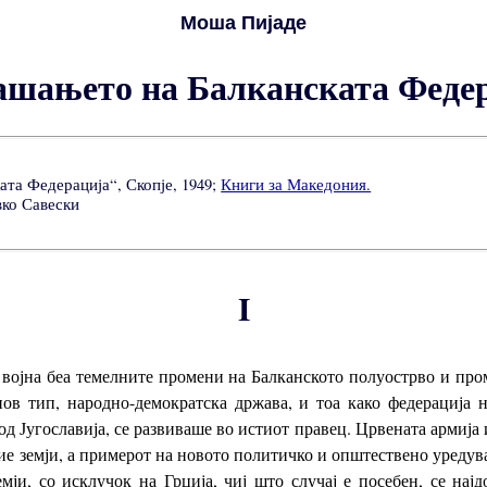
Моша Пијаде
ашањето на Балканската Феде
та Федерација“, Скопје, 1949;
Книги за Македония.
вко Савески
I
а војна беа темелните промени на Балканското полуострво и пр
 нов тип, народно-демократска држава, и тоа како федерација
 Југославија, се развиваше во истиот правец. Црвената армија 
е земји, а примерот на новото политичко и општествено уредув
ји, со исклучок на Грција, чиј што случај е посебен, се нај