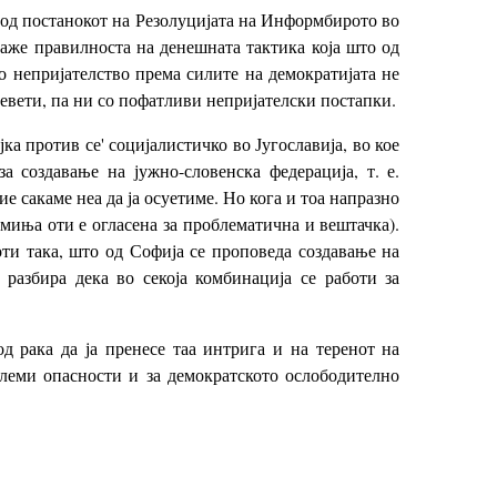
и од постанокот на Резолуцијата на Информбирото во
окаже правилноста на денешната тактика која што од
о непријателство према силите на демократијата не
евети, па ни со пофатливи непријателски постапки.
ка против се' социјалистичко во Југославија, во кое
а создавање на јужно-словенска федерација, т. е.
ие сакаме неа да ја осуетиме. Но кога и тоа напразно
омиња оти е огласена за проблематична и вештачка).
боти така, што од Софија се проповеда создавање на
 разбира дека во секоја комбинација се работи за
д рака да ја пренесе таа интрига и на теренот на
големи опасности и за демократското ослободително