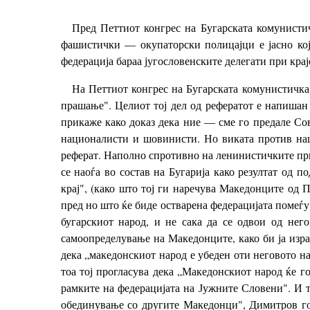
Пред Петтиот конгрес на Бугарската комунистич
фашистички — окупаторски полицајци е јасно кој
федерација бараа југословенските делегати при крај
На Петтиот конгрес на Бугарската комунистичка 
прашање". Целиот тој дел од рефератот е напишан
прикаже како доказ дека ние — сме го предале Со
националисти и шовинисти. Но виката против наш
реферат. Наполно спротивно на ленинистичките пр
се наоѓа во состав на Бугарија како резултат од 
крај", (како што тој ги наречува Македонците од 
пред но што ќе биде остварена федерацијата помеѓу
бугарскиот народ, и не сака да се одвои од него
самоопределување на Македонците, како би ја израз
дека „македонскиот народ е убеден оти неговото на
тоа тој прогласува дека „Македонскиот народ ќе г
рамките на федерацијата на Јужните Словени". И т
обединување со другите Македонци", Димитров го 