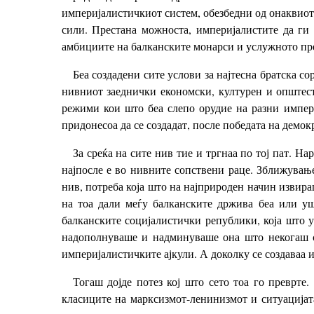
империјалистичкиот систем, обезбедни од онаквиот
сили. Престана можноста, империјалистите да ги 
амбициите на балканските монарси и услужното пре
Беа создадени сите услови за најтесна братска с
нивниот заеднички економски, културен и општест
режими кои што беа слепо орудие на разни импери
придонесоа да се создадат, после победата на демок
За среќа на сите нив тие и тргнаа по тој пат. Н
најпосле е во нивните сопствени раце. Зближување
нив, потреба која што на најприроден начин извира
на тоа дали меѓу балканските држива беа или уш
балканските социјалистички републики, која што у
надополнуваше и надминуваше она што некогаш се
империјалистичките ајкули. А доколку се создаваа 
Тогаш дојде потез кој што сето тоа го преврте
класиците на марксизмот-ленинизмот и ситуацијата