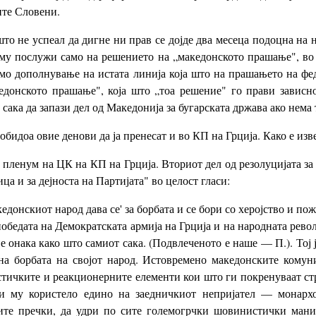
ите Словени.
 што не успеал да дигне ни прав се дојде два месеца подоцна на
а му послужи само на решението на „македонското прашање", во 
само дополнување на истата линија која што на прашањето на ф
едонското прашање", која што „тоа решение" го прави зависн
 сака да запази дел од Македонија за бугарската држава ако нема 
идоа овие денови да ја пренесат и во КП на Грција. Како е изв
 пленум на ЦК на КП на Грција. Вториот дел од резолуцијата за
ца и за дејноста на Партијата" во целост гласи:
едонскиот народ дава се' за борбата и се бори со херојство и п
обедата на Демократската армија на Грција и на народната рево
нака како што самиот сака. (Подвлеченото е наше — П.). Тој ја 
на борбата на својот народ. Истовремено македонските комун
тичките и реакционерните елементи кои што ги покренуваат стр
и му користело едино на заедничкиот непријател — монарх
сите пречки, да удри по сите големогрчки шовинистички мани