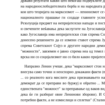
држави резултати какви што некогаш подмуклите д
на народноослободителната борба и на народната р
кои што теоријата на марксизмот — ленинизмот се с
националното прашање ги создаде главните усло
Резолуција предмет на непријателски напади и поста
и свечените веќавања дека заслугите на Југославиј
како Југославија има непријателски став спрема Со
донесено решението да се измени ставот спрема Ју
спрема Советскиот Сојуз и другите народни демок
"можности", завземен е јавно спрема неа од темел 
врска ни со социјализмот ни со било какво пријател
Напразно Ленин учеше, дека "марксизмот стои на
внесува само точни и неоспорно докажани факти (п
... со реалното кога мислите дека признавањето н
демократ да се преправи во буржуј и обратно ... 
единствената "можност" за преправање од ваков ви
дека ќе ги разберат овие Ленинови зборови). И 
потребни факти, а не измислици и сплетки" (Сталин,