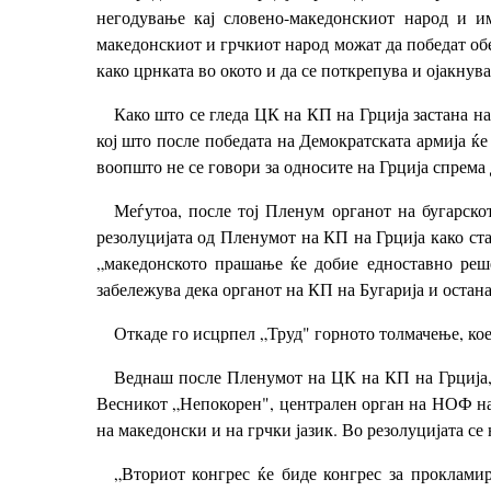
негодување кај словено-македонскиот народ и и
македонскиот и грчкиот народ можат да победат обе
како црнката во окото и да се поткрепува и ојакнува
Како што се гледа ЦК на КП на Грција застана 
кој што после победата на Демократската армија ќе 
воопшто не се говори за односите на Грција спрема
Меѓутоа, после тој Пленум органот на бугарскот
резолуцијата од Пленумот на КП на Грција како ста
„македонското прашање ќе добие едноставно реше
забележува дека органот на КП на Бугарија и остана
Откаде го исцрпел „Труд" горното толмачење, ко
Веднаш после Пленумот на ЦК на КП на Грција, 
Весникот „Непокорен", централен орган на НОФ на м
на македонски и на грчки јазик. Во резолуцијата се
„Вториот конгрес ќе биде конгрес за проклам