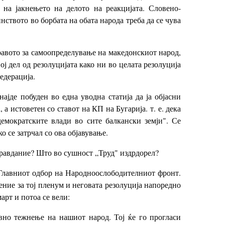
на јакнењето на делото на реакцијата. Словено-
ството во борбата на обата народа треба да се чува
авото за самоопределување на македонскиот народ,
ој дел од резолуцијата како ни во целата резолуција
едерација.
ајде побуден во една уводна статија да ја објасни
 истоветен со ставот на КП на Бугарија. т. е. дека
емократските влади во сите балкански земји". Се
о се затрчал со ова објавување.
правдание? Што во сушност „Труд" издрдорел?
 Главниот одбор на Народноослободителниот фронт.
ение за тој пленум и неговата резолуција напоредно
арт и потоа се вели:
но тежнење на нашиот народ. Тој ќе го прогласи