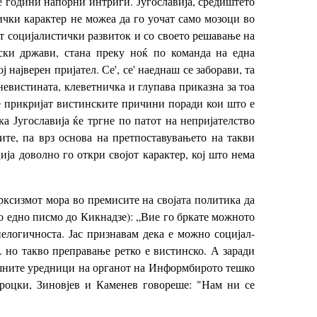
 години напорни интриги. Југославија, средиштето
ички карактер не можеа да го уочат само мозоци во
от социјалистички развиток и со своето решавање на
ски држави, стана преку ноќ по команда на една
најверен пријател. Се', се' наеднаш се заборави, та
невистината, клеветничка и глупава приказна за тоа
 се прикријат вистинските причини поради кои што е
а Југославија ќе тргне по патот на непријателство
ите, па врз основа на претпоставувањето на такви
ија доволно го откри својот карактер, кој што нема
рксизмот мора во премисите на својата политика да
о едно писмо до Кикнадзе): „Вие го бркате можното
нелогичноста. Јас признавам дека е можно социјал-
. но такво преправање ретко е вистинско. А заради
нешните уредници на органот на Информбирото тешко
Троцки, Зиновјев и Каменев говореше: "Нам ни се