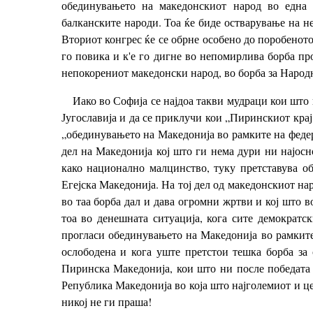
обединувањето на македонскиот народ во една 
балканските народи. Тоа ќе биде остварување на н
Вториот конгрес ќе се обрне особено до поробенот
го повика и к'е го дигне во непомирлива борба п
непокорениот македонски народ, во борба за Народ
Иако во Софија се најдоа такви мудраци кои што 
Југославија и да се приклучи кои „Пиринскиот крај
„обединувањето на Македонија во рамките на федер
дел на Македонија кој што ги нема дури ни најос
како национално малцинство, туку претставува об
Егејска Македонија. На тој дел од македонскиот нар
во таа борба дал и дава огромни жртви и кој што 
тоа во денешната ситуација, кога сите демократск
прогласи обединувањето на Македонија во рамките 
ослободена и кога уште претстои тешка борба за
Пиринска Македонија, кои што ни после победата н
Република Македонија во која што најголемиот и це
никој не ги праша!