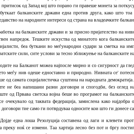
 притисок од Запад кој што порано ги правеше монета за потку
буткаат балканските држави една против друга, како што тоа
давство на народните интереси од страна на владеачките балка
оработка на балканските држави и за присно пријателство на нив
вен напредок. Тешките искуства од минатото кога балканскит
јалисти, беа буткани во меѓународни судари за сметка на имп
ратските сили, сите услови за тесно зближуење на балканските н
ародите на Балканот можеа најпосле мирно и со сигурност да гле
то меѓу нив одеше едноставно и природно. Нивната се' потесн
ше од самата социјалистичка суштина на народната демократија. Т
те не беа напишани разни договори и спогодби, без оглед н
ште од Првава светска војна беше во програмот на балканскит
 очекувало од таквата федерација, замислена како најдобра о
и договори тие само ги потврдуваа односите кои што ги донесе с
. Дојде една лоша Резолуција составена од лаги и клевети про
 преку ноќ се измени. Таа хартија лесно без пот и бргу пост