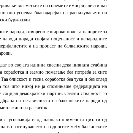
суривање во сметките на големите империјалистички
 порано успеваа благодарејќи на распалувањето на
нски буржоазии.
ните народи, отворено е широко поле за напорите за
е народи поради својата поцепаност и ненародните
еријалистите а на пропаст на балканските народи,
ароди.
даат во својата иднина свесни дека нивната судбина
а соработка и заемно помагање беа потреба за сите
аа блискост и тесна соработка беа тука и без оглед
а тоа што никој не ја спомињаше федерацијата на
е социјал-демократски партии. Самата стварност го
дбрана на независноста на балканските народи од
амиот живот и развиток.
тив Југославија и од наопако применети цитати од
игна во расипувањето на односите меѓу балканските