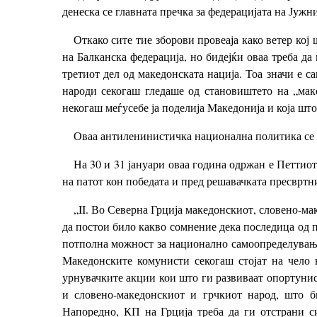
денеска се главната пречка за федерацијата на Јужн
Откако сите тие зборови провеаја како ветер кој
на Балканска федерација, но бидејќи оваа треба д
третиот дел од македонската нација. Тоа значи е 
народи секогаш гледаше од становиштето на „мак
некогаш меѓусебе ја поделија Македонија и која што
Оваа антиленинистичка национална политика се об
На 30 и 31 јануари оваа година одржан е Петтиот
на патот кон победата и пред решавачката пресвртни
„II. Во Северна Грција македонскиот, словено-мак
да постои било какво сомнение дека последица од п
потполна можност за национално самоопределување о
Македонските комунисти секогаш стојат на чело 
урнувачките акции кои што ги развиваат опортунис
и словено-македонскиот и грчкиот народ, што б
Напоредно, КП на Грција треба да ги отстрани 