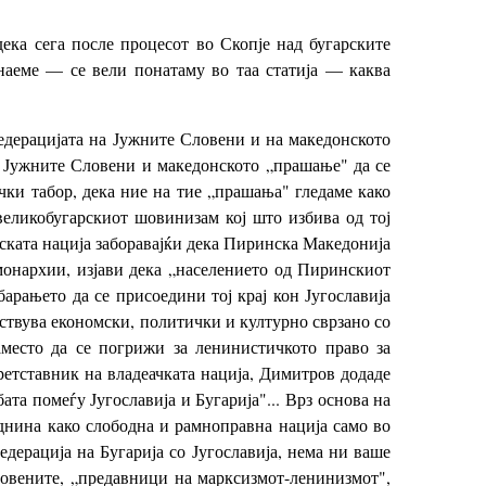
ека сега после процесот во Скопје над бугарските
наеме — се вели понатаму во таа статија — каква
Федерацијата на Јужните Словени и на македонското
а Јужните Словени и македонското „прашање" да се
ки табор, дека ние на тие „прашања" гледаме како
еликобугарскиот шовинизам кој што избива од тој
ката нација заборавајќи дека Пиринска Македонија
 монархии, изјави дека „населението од Пиринскиот
арањето да се присоедини тој крај кон Југославија
вствува економски, политички и културно сврзано со
наместо да се погрижи за ленинистичкото право за
претставник на владеачката нација, Димитров додаде
та помеѓу Југославија и Бугарија"... Врз основа на
иднина како слободна и рамноправна нација само во
дерација на Бугарија со Југославија, нема ни ваше
ловените, „предавници на марксизмот-ленинизмот",