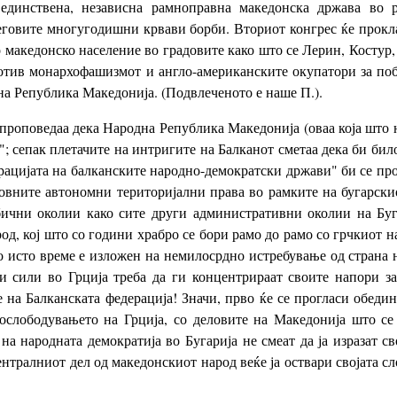
единствена, независна рамноправна македонска држава во р
еговите многугодишни крвави борби. Вториот конгрес ќе прокл
о македонско население во градовите како што се Лерин, Костур
ротив монархофашизмот и англо-американските окупатори за п
на Република Македонија. (Подвлеченото е наше П.).
проповедаа дека Народна Република Македонија (оваа која што н
"; сепак плетачите на интригите на Балканот сметаа дека би б
ацијата на балканските народно-демократски држави" би се про
новните автономни територијални права во рамките на бугарски
ични околии како сите други административни околии на Буга
од, кој што со години храбро се бори рамо до рамо со грчкиот на
во исто време е изложен на немилосрдно истребување од стран
и сили во Грција треба да ги концентрираат своите напори за
на Балканската федерација! Значи, прво ќе се прогласи обедин
 ослободувањето на Грција, со деловите на Македонија што се
а народната демократија во Бугарија не смеат да ја изразат с
нтралниот дел од македонскиот народ веќе ја оствари својата сл