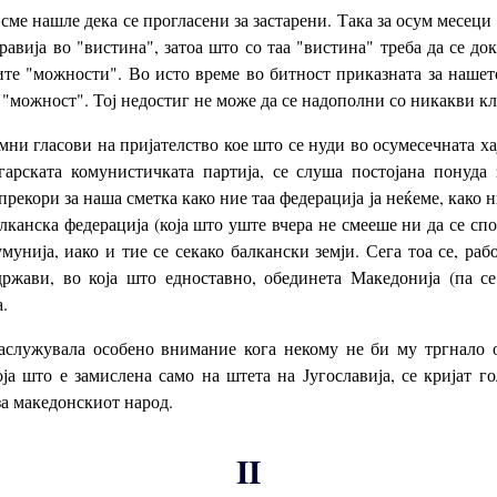
 сме нашле дека се прогласени за застарени. Така за осум месец
авија во "вистина", затоа што со таа "вистина" треба да се д
те "можности". Во исто време во битност приказната за нашет
 "можност". Тој недостиг не може да се надополни со никакви кл
мни гласови на пријателство кое што се нуди во осумесечната хај
арската комунистичката партија, се слуша постојана понуда з
рекори за наша сметка како ние таа федерација ја неќеме, како н
лканска федерација (која што уште вчера не смееше ни да се сп
унија, иако и тие се секако балкански земји. Сега тоа се, ра
ржави, во која што едноставно, обединета Македонија (па се
.
аслужувала особено внимание кога некому не би му тргнало о
оја што е замислена само на штета на Југославија, се кријат 
а македонскиот народ.
II