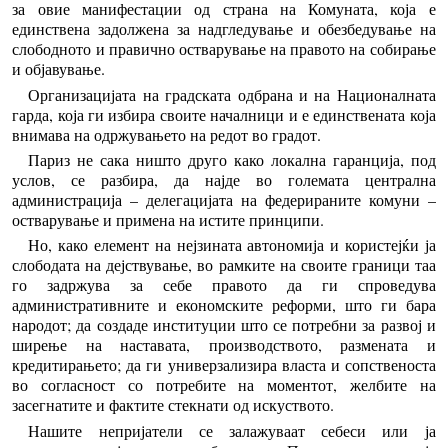
за овие манифестации од страна на Комуната, која е
единствена задолжена за надгледување и обезбедување на
слободното и правично остварување на правото на собирање
и објавување.
Организацијата на градската одбрана и на Националната
гарда, која ги избира своите началници и е единствената која
внимава на одржувањето на редот во градот.
Париз не сака ништо друго како локална гаранција, под
услов, се разбира, да најде во големата централна
администрација – делегацијата на федерираните комуни –
остварување и примена на истите принципи.
Но, како елемент на нејзината автономија и користејќи ја
слободата на дејствување, во рамките на своите граници таа
го задржува за себе правото да ги спроведува
административните и економските реформи, што ги бара
народот; да создаде институции што се потребни за развој и
ширење на наставата, производството, размената и
кредитирањето; да ги универзализира власта и сопственоста
во согласност со потребите на моментот, желбите на
засегнатите и фактите стекнати од искуството.
Нашите непријатели се залажуваат себеси или ја