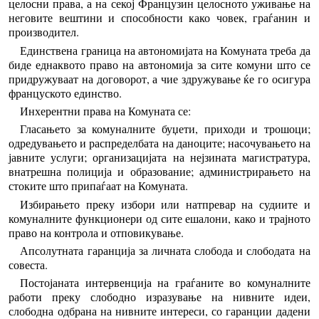
целосни права, а на секој Французин целосното уживање на
неговите вештини и способности како човек, граѓанин и
производител.
Единствена граница на автономијата на Комуната треба да
биде еднаквото право на автономија за сите комуни што се
придружуваат на договорот, а чие здружување ќе го осигура
француското единство.
Инхерентни права на Комуната се:
Гласањето за комуналните буџети, приходи и трошоци;
одредувањето и распределбата на даноците; насочувањето на
јавните услуги; организацијата на нејзината магистратура,
внатрешна полиција и образование; администрирањето на
стоките што припаѓаат на Комуната.
Избирањето преку избори или натпревар на судиите и
комуналните функционери од сите ешалони, како и трајното
право на контрола и отповикување.
Апсолутната гаранција за личната слобода и слободата на
совеста.
Постојаната интервенција на граѓаните во комуналните
работи преку слободно изразување на нивните идеи,
слободна одбрана на нивните интереси, со гаранции дадени