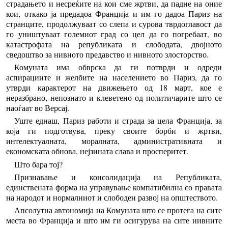
страдањето и несреќите на кои сме жртви, да падне на оние
кои, откако ја предадоа Франција и им го дадоа Париз на
странците, продолжуваат со слепа и сурова тврдоглавост да
го уништуваат големиот град со цел да го погребаат, во
катастрофата на републиката и слободата, двојното
сведоштво за нивното предавство и нивното злосторство.
Комуната има обврска да ги потврди и одреди
аспирациите и желбите на населението во Париз, да го
утврди карактерот на движењето од 18 март, кое е
неразбрано, непознато и клеветено од политичарите што се
наоѓаат во Версај.
Уште еднаш, Париз работи и страда за цела Франција, за
која ги подготвува, преку своите борби и жртви,
интелектуалната, моралната, административната и
економската обнова, нејзината слава и просперитет.
Што бара тој?
Признавање и консолидација на Републиката,
единствената форма на управување компатибилна со правата
на народот и нормалниот и слободен развој на општеството.
Апсолутна автономија на Комуната што се протега на сите
места во Франција и што им ги осигурува на сите нивните