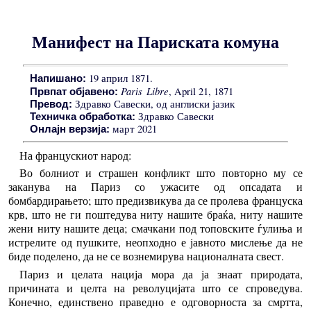
Манифест на Париската комуна
19 април 1871.
Напишано:
Paris Libre
, April 21, 1871
Првпат објавено:
Здравко Савески, од англиски јазик
Превод:
Здравко Савески
Техничка обработка:
март 2021
Онлајн верзија:
На францускиот народ:
Во болниот и страшен конфликт што повторно му се
заканува на Париз со ужасите од опсадата и
бомбардирањето; што предизвикува да се пролева француска
крв, што не ги поштедува ниту нашите браќа, ниту нашите
жени ниту нашите деца; смачкани под топовските ѓулиња и
истрелите од пушките, неопходно е јавното мислење да не
биде поделено, да не се вознемирува националната свест.
Париз и целата нација мора да ја знаат природата,
причината и целта на револуцијата што се спроведува.
Конечно, единствено праведно е одговорноста за смртта,