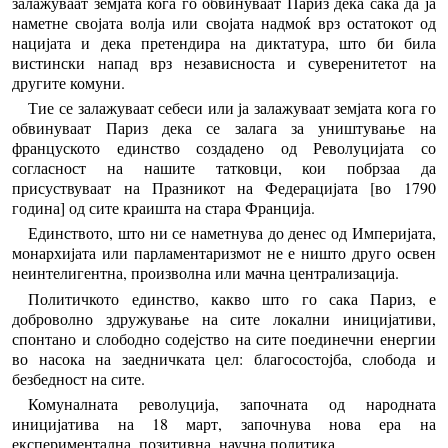
залажуваат земјата кога го обвинуваат Париз дека сака да ја
наметне својата волја или својата надмоќ врз остатокот од
нацијата и дека претендира на диктатура, што би била
вистински напад врз независноста и суверенитетот на
другите комуни.
Тие се залажуваат себеси или ја залажуваат земјата кога го
обвинуваат Париз дека се залага за уништување на
француското единство создадено од Револуцијата со
согласност на нашите татковци, кои побрзаа да
присуствуваат на Празникот на Федерацијата [во 1790
година] од сите краишта на стара Франција.
Единството, што ни се наметнува до денес од Империјата,
монархијата или парламентаризмот не е ништо друго освен
неинтелигентна, произволна или мачна централизација.
Политичкото единство, какво што го сака Париз, е
доброволно здружување на сите локални иницијативи,
спонтано и слободно содејство на сите поединечни енергии
во насока на заедничката цел: благосостојба, слобода и
безбедност на сите.
Комуналната револуција, започната од народната
иницијатива на 18 март, започнува нова ера на
експериментална, позитивна, научна политика.