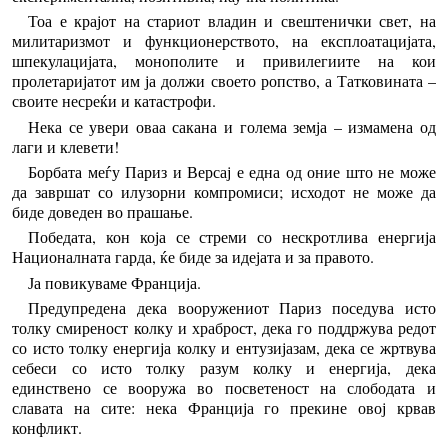
Тоа е крајот на стариот владин и свештенички свет, на
милитаризмот и функционерството, на експлоатацијата,
шпекулацијата, монополите и привилегиите на кои
пролетаријатот им ја должи своето ропство, а Татковината –
своите несреќи и катастрофи.
Нека се увери оваа сакана и голема земја – измамена од
лаги и клевети!
Борбата меѓу Париз и Версај е една од оние што не може
да завршат со илузорни компромиси; исходот не може да
биде доведен во прашање.
Победата, кон која се стреми со нескротлива енергија
Националната гарда, ќе биде за идејата и за правото.
Ја повикуваме Франција.
Предупредена дека вооружениот Париз поседува исто
толку смиреност колку и храброст, дека го поддржува редот
со исто толку енергија колку и ентузијазам, дека се жртвува
себеси со исто толку разум колку и енергија, дека
единствено се вооружа во посветеност на слободата и
славата на сите: нека Франција го прекине овој крвав
конфликт.