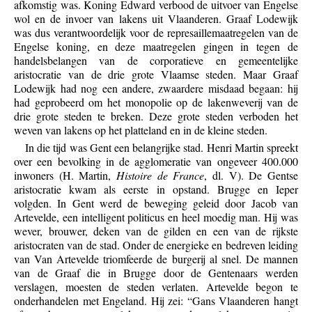
afkomstig was. Koning Edward verbood de uitvoer van Engelse
wol en de invoer van lakens uit Vlaanderen. Graaf Lodewijk
was dus verantwoordelijk voor de represaillemaatregelen van de
Engelse koning, en deze maatregelen gingen in tegen de
handelsbelangen van de corporatieve en gemeentelijke
aristocratie van de drie grote Vlaamse steden. Maar Graaf
Lodewijk had nog een andere, zwaardere misdaad begaan: hij
had geprobeerd om het monopolie op de lakenweverij van de
drie grote steden te breken. Deze grote steden verboden het
weven van lakens op het platteland en in de kleine steden.
In die tijd was Gent een belangrijke stad. Henri Martin spreekt
over een bevolking in de agglomeratie van ongeveer 400.000
inwoners (H. Martin,
Histoire de France
, dl. V). De Gentse
aristocratie kwam als eerste in opstand. Brugge en Ieper
volgden. In Gent werd de beweging geleid door Jacob van
Artevelde, een intelligent politicus en heel moedig man. Hij was
wever, brouwer, deken van de gilden en een van de rijkste
aristocraten van de stad. Onder de energieke en bedreven leiding
van Van Artevelde triomfeerde de burgerij al snel. De mannen
van de Graaf die in Brugge door de Gentenaars werden
verslagen, moesten de steden verlaten. Artevelde begon te
onderhandelen met Engeland. Hij zei: “Gans Vlaanderen hangt