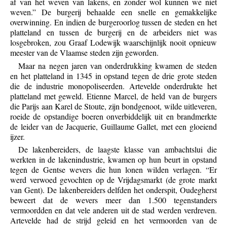
af van het weven van lakens, en zonder wol kunnen we niet
weven.” De burgerij behaalde een snelle en gemakkelijke
overwinning. En indien de burgeroorlog tussen de steden en het
platteland en tussen de burgerij en de arbeiders niet was
losgebroken, zou Graaf Lodewijk waarschijnlijk nooit opnieuw
meester van de Vlaamse steden zijn geworden.
Maar na negen jaren van onderdrukking kwamen de steden
en het platteland in 1345 in opstand tegen de drie grote steden
die de industrie monopoliseerden. Artevelde onderdrukte het
platteland met geweld. Etienne Marcel, de held van de burgers
die Parijs aan Karel de Stoute, zijn bondgenoot, wilde uitleveren,
roeide de opstandige boeren onverbiddelijk uit en brandmerkte
de leider van de Jacquerie, Guillaume Gallet, met een gloeiend
ijzer.
De lakenbereiders, de laagste klasse van ambachtslui die
werkten in de lakenindustrie, kwamen op hun beurt in opstand
tegen de Gentse wevers die hun lonen wilden verlagen. “Er
werd verwoed gevochten op de Vrijdagsmarkt (de grote markt
van Gent). De lakenbereiders delfden het onderspit, Oudegherst
beweert dat de wevers meer dan 1.500 tegenstanders
vermoordden en dat vele anderen uit de stad werden verdreven.
Artevelde had de strijd geleid en het vermoorden van de