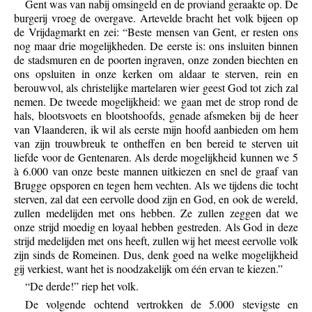
Gent was van nabij omsingeld en de proviand geraakte op. De
burgerij vroeg de overgave. Artevelde bracht het volk bijeen op
de Vrijdagmarkt en zei: “Beste mensen van Gent, er resten ons
nog maar drie mogelijkheden. De eerste is: ons insluiten binnen
de stadsmuren en de poorten ingraven, onze zonden biechten en
ons opsluiten in onze kerken om aldaar te sterven, rein en
berouwvol, als christelijke martelaren wier geest God tot zich zal
nemen. De tweede mogelijkheid: we gaan met de strop rond de
hals, blootsvoets en blootshoofds, genade afsmeken bij de heer
van Vlaanderen, ik wil als eerste mijn hoofd aanbieden om hem
van zijn trouwbreuk te ontheffen en ben bereid te sterven uit
liefde voor de Gentenaren. Als derde mogelijkheid kunnen we 5
à 6.000 van onze beste mannen uitkiezen en snel de graaf van
Brugge opsporen en tegen hem vechten. Als we tijdens die tocht
sterven, zal dat een eervolle dood zijn en God, en ook de wereld,
zullen medelijden met ons hebben. Ze zullen zeggen dat we
onze strijd moedig en loyaal hebben gestreden. Als God in deze
strijd medelijden met ons heeft, zullen wij het meest eervolle volk
zijn sinds de Romeinen. Dus, denk goed na welke mogelijkheid
gij verkiest, want het is noodzakelijk om één ervan te kiezen.”
“De derde!” riep het volk.
De volgende ochtend vertrokken de 5.000 stevigste en