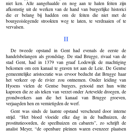
niet ken. Alle aangehaalde en nog aan te halen feiten zijn
afkomstig uit de werken van de hand van burgerlijke historici
die er belang bij hadden om de feiten die niet met de
bourgeoislegende strookten weg te laten, te verdraaien of te
vervalsen.
II
De tweede opstand in Gent had evenals de eerste de
handelsbelangen als grondslag. De stad Brugge, rivaal van de
stad Gent, had in 1379 van graaf Lodewijk de machtiging
bekomen om een kanaal te graven tot aan de Leie. De Gentse
gemeentelijke aristocratie was ervoor beducht dat Brugge haar
het verkeer op de rivier zou ontnemen. Onder leiding van
Hyoens vielen de Gentse burgers, getooid met hun witte
kaproen die ze als teken van verzet onder Artevelde droegen, de
grondwerkers aan die het kanaal van Brugge groeven,
verjaagden hen en vernietigden de werf.
Gent was sinds de laatste opstand verscheurd door interne
strijd. “Het bloed vloeide elke dag in de badhuizen, de
prostitutieoorden, de speelhuizen en cabarets”, zo schrijft de
analist Meyer, “de openbare pleinen waren evenzeer plaatsen