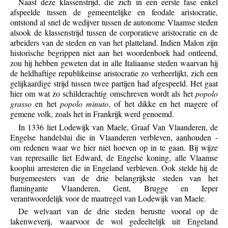
Naast deze klassenstrijd, die zich in een eerste fase enkel
afspeelde tussen de gemeentelijke en feodale aristocratie,
ontstond al snel de wedijver tussen de autonome Vlaamse steden
alsook de klassenstrijd tussen de corporatieve aristocratie en de
arbeiders van de steden en van het platteland. Indien Malon zijn
historische begrippen niet aan het woordenboek had ontleend,
zou hij hebben geweten dat in alle Italiaanse steden waarvan hij
de heldhaftige republikeinse aristocratie zo verheerlijkt, zich een
gelijkaardige strijd tussen twee partijen had afgespeeld. Het gaat
hier om wat zo schilderachtig omschreven wordt als het
popolo
grasso
en het
popolo minuto
, of het dikke en het magere of
gemene volk, zoals het in Frankrijk werd genoemd.
In 1336 liet Lodewijk van Maele, Graaf Van Vlaanderen, de
Engelse handelslui die in Vlaanderen verbleven, aanhouden -
om redenen waar we hier niet hoeven op in te gaan. Bij wijze
van represaille liet Edward, de Engelse koning, alle Vlaamse
kooplui arresteren die in Engeland verbleven. Ook stelde hij de
burgemeesters van de drie belangrijkste steden van het
flamingante Vlaanderen, Gent, Brugge en Ieper
verantwoordelijk voor de maatregel van Lodewijk van Maele.
De welvaart van de drie steden berustte vooral op de
lakenweverij, waarvoor de wol gedeeltelijk uit Engeland