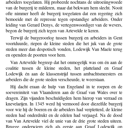
arbeiders toegelaten. Hij probeerde nochtans de uitroeiingwoede
van de burgerij te milderen, maar dat bekwam hem slecht. Nooit
ofte nimmer heeft de burgerij toegelaten dat een regering zich
bemoeide met de repressie tegen opstandige arbeiders. Onder
leiding van Gerard Denys, de vertegenwoordiger van de wevers,
begon de burgerij zich tegen van Artevelde te keren.
Terwijl de burgeroorlog tussen burgerij en arbeiders in Gent
voortduurde, riepen de kleine steden die het juk van de grote
steden meer dan despotisch vonden, Lodewijk Van Maele terug
en openden de poorten voor hem.
Van Artevelde begreep dat het onmogelijk was om én aan de
coalitie tussen de kleine steden, het platteland en Graaf
Lodewijk én aan de klassenstrijd tussen ambachtsmeesters en
arbeiders die de grote steden verscheurde, te weerstaan.
Hij dacht eraan de hulp van Engeland in te roepen en de
soevereiniteit van Vlaanderen aan de Graaf van Wales over te
dragen. Zijn vijanden beschuldigden hem hierop van verraad en
knevelarijen. In 1345 werd hij vermoord door diezelfde burgerij
voor wie hij de boeren en de arbeiders had verpletterd, de kleine
steden had onderdrukt en de edelen had verjaagd. Na de dood
van Van Artevelde viel de unie van de drie grote steden uiteen.
Brugge onderwierp zich als eerste aan Graaf Lodewijk op