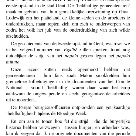
eerste opstand in de stad Gent. De ‘heldhaftige gemeentenaren’
maakten gebruik van hun gemakkelijke overwinning op Graaf
Lodewijk om het platteland, de kleine steden en de arbeiders te
onderdrukken, maar repten zich om zich te onderwerpen van
zodra het volk het juk van de onderdrukking van zich wilde
afschudden.
De geschiedenis van de tweede opstand in Gent, waarover we
in het volgend nummer van
Egalité
zullen spreken, toont nog
duidelijker de strijd van het
popolo grasso
tegen het
popolo
minuto
.
Onze lezers zullen reeds opgemerkt hebben dat
gemeentenaren - hun fans zoals Malon smokkelden hun
grenzeloze lofbetuigingen in de documenten van het Comité
National - vooral ‘heldhaftig’ waren daar waar het erop
aankwam de ongewapende en slecht georganiseerde arbeiders
uit te moorden...
De Parijse bourgeoisofficieren ontplooiden een gelijkaardige
‘heldhaftigheid’ tijdens de Bloedige Week.
En om aan te tonen hoe fel die strijd - die de burgerlijke
historici hebben verzwegen - tussen burgerij en arbeiders was,
kan ik zeggen dat ik de originele documenten van die periode