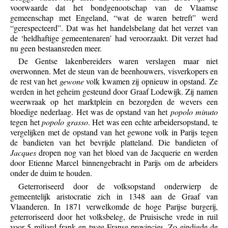
voorwaarde dat het bondgenootschap van de Vlaamse
gemeenschap met Engeland, “wat de waren betreft” werd
“gerespecteerd”. Dat was het handelsbelang dat het verzet van
de ‘heldhaftige gemeentenaren’ had veroorzaakt. Dit verzet had
nu geen bestaansreden meer.
De Gentse lakenbereiders waren verslagen maar niet
overwonnen. Met de steun van de beenhouwers, visverkopers en
de rest van het
gewone
volk kwamen zij opnieuw in opstand. Ze
werden in het geheim gesteund door Graaf Lodewijk. Zij namen
weerwraak op het marktplein en bezorgden de wevers een
bloedige nederlaag. Het was de opstand van het
popolo minuto
tegen het
popolo grasso
. Het was een echte arbeidersopstand, te
vergelijken met de opstand van het gewone volk in Parijs tegen
de bandieten van het bevrijde platteland. Die bandieten of
Jacques
dropen nog van het bloed van de Jacquerie en werden
door Etienne Marcel binnengebracht in Parijs om de arbeiders
onder de duim te houden.
Geterroriseerd door de volksopstand onderwierp de
gemeentelijk aristocratie zich in 1348 aan de Graaf van
Vlaanderen. In 1871 verwelkomde de hoge Parijse burgerij,
geterroriseerd door het volksbeleg, de Pruisische vrede in ruil
voor 5 miljard frank en twee Franse provincies. Zo eindigde de