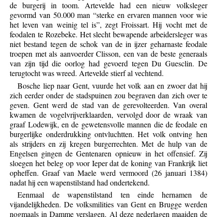
de burgerij in toom. Artevelde had een nieuw volksleger
gevormd van 50.000 man “sterke en ervaren mannen voor wie
het leven van weinig tel is”, zegt Froissart. Hij vocht met de
feodalen te Rozebeke. Het slecht bewapende arbeidersleger was
niet bestand tegen de schok van de in ijzer geharnaste feodale
troepen met als aanvoerder Clisson, een van de beste generaals
van zijn tijd die oorlog had gevoerd tegen Du Guesclin. De
terugtocht was wreed. Artevelde stierf al vechtend.
Bosche liep naar Gent, vuurde het volk aan en zwoer dat hij
zich eerder onder de stadspuinen zou begraven dan zich over te
geven. Gent werd de stad van de gerevolteerden. Van overal
kwamen de vogelvrijverklaarden, vervolgd door de wraak van
graaf Lodewijk, en de gewetensvolle mannen die de feodale en
burgerlijke onderdrukking ontvluchtten. Het volk ontving hen
als strijders en zij kregen burgerrechten. Met de hulp van de
Engelsen gingen de Gentenaren opnieuw in het offensief. Zij
sloegen het beleg op voor Ieper dat de koning van Frankrijk liet
opheffen. Graaf van Maele werd vermoord (26 januari 1384)
nadat hij een wapenstilstand had ondertekend.
Eenmaal de wapenstilstand ten einde hernamen de
vijandelijkheden. De volksmilities van Gent en Brugge werden
nogmaals in Damme verslagen. Al deze nederlagen maaiden de