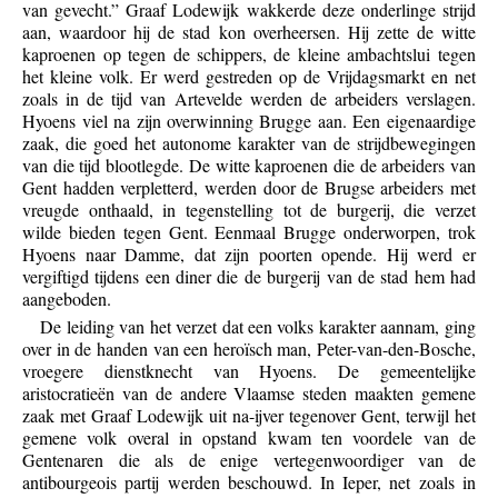
van gevecht.” Graaf Lodewijk wakkerde deze onderlinge strijd
aan, waardoor hij de stad kon overheersen. Hij zette de witte
kaproenen op tegen de schippers, de kleine ambachtslui tegen
het kleine volk. Er werd gestreden op de Vrijdagsmarkt en net
zoals in de tijd van Artevelde werden de arbeiders verslagen.
Hyoens viel na zijn overwinning Brugge aan. Een eigenaardige
zaak, die goed het autonome karakter van de strijdbewegingen
van die tijd blootlegde. De witte kaproenen die de arbeiders van
Gent hadden verpletterd, werden door de Brugse arbeiders met
vreugde onthaald, in tegenstelling tot de burgerij, die verzet
wilde bieden tegen Gent. Eenmaal Brugge onderworpen, trok
Hyoens naar Damme, dat zijn poorten opende. Hij werd er
vergiftigd tijdens een diner die de burgerij van de stad hem had
aangeboden.
De leiding van het verzet dat een volks karakter aannam, ging
over in de handen van een heroïsch man, Peter-van-den-Bosche,
vroegere dienstknecht van Hyoens. De gemeentelijke
aristocratieën van de andere Vlaamse steden maakten gemene
zaak met Graaf Lodewijk uit na-ijver tegenover Gent, terwijl het
gemene volk overal in opstand kwam ten voordele van de
Gentenaren die als de enige vertegenwoordiger van de
antibourgeois partij werden beschouwd. In Ieper, net zoals in