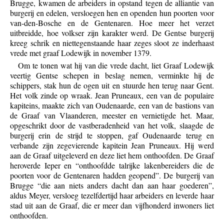
Brugge, kwamen de arbeiders in opstand tegen de alliantie van
burgerij en edelen, versloegen hen en openden hun poorten voor
van-den-Bosche en de Gentenaren. Hoe meer het verzet
uitbreidde, hoe volkser zijn karakter werd. De Gentse burgerij
kreeg schrik en niettegenstaande haar zeges sloot ze inderhaast
vrede met graaf Lodewijk in november 1379.
Om te tonen wat hij van die vrede dacht, liet Graaf Lodewijk
veertig Gentse schepen in beslag nemen, verminkte hij de
schippers, stak hun de ogen uit en stuurde hen terug naar Gent.
Het volk zinde op wraak. Jean Pruneaux, een van de populaire
kapiteins, maakte zich van Oudenaarde, een van de bastions van
de Graaf van Vlaanderen, meester en vernietigde het. Maar,
opgeschrikt door de vastberadenheid van het volk, slaagde de
burgerij erin de strijd te stoppen, gaf Oudenaarde terug en
verbande zijn zegevierende kapitein Jean Pruneaux. Hij werd
aan de Graaf uitgeleverd en deze liet hem onthoofden. De Graaf
heroverde Ieper en “onthoofdde talrijke lakenbereiders die de
poorten voor de Gentenaren hadden geopend”. De burgerij van
Brugge “die aan niets anders dacht dan aan haar goederen”,
aldus Meyer, versloeg tezelfdertijd haar arbeiders en leverde haar
stad uit aan de Graaf, die er meer dan vijfhonderd inwoners liet
onthoofden.