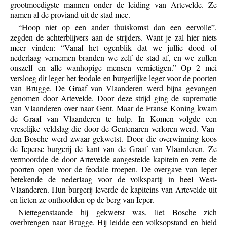
grootmoedigste mannen onder de leiding van Artevelde. Ze
namen al de proviand uit de stad mee.
“Hoop niet op een ander thuiskomst dan een eervolle”,
zegden de achterblijvers aan de strijders. Want je zal hier niets
meer vinden: “Vanaf het ogenblik dat we jullie dood of
nederlaag vernemen branden we zelf de stad af, en we zullen
onszelf en alle wanhopige mensen vernietigen.” Op 2 mei
versloeg dit leger het feodale en burgerlijke leger voor de poorten
van Brugge. De Graaf van Vlaanderen werd bijna gevangen
genomen door Artevelde. Door deze strijd ging de suprematie
van Vlaanderen over naar Gent. Maar de Franse Koning kwam
de Graaf van Vlaanderen te hulp. In Komen volgde een
vreselijke veldslag die door de Gentenaren verloren werd. Van-
den-Bosche werd zwaar gekwetst. Door die overwinning koos
de Ieperse burgerij de kant van de Graaf van Vlaanderen. Ze
vermoordde de door Artevelde aangestelde kapitein en zette de
poorten open voor de feodale troepen. De overgave van Ieper
betekende de nederlaag voor de volkspartij in heel West-
Vlaanderen. Hun burgerij leverde de kapiteins van Artevelde uit
en lieten ze onthoofden op de berg van Ieper.
Niettegenstaande hij gekwetst was, liet Bosche zich
overbrengen naar Brugge. Hij leidde een volksopstand en hield