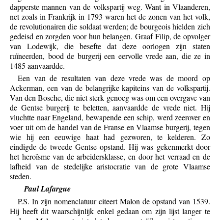
dapperste mannen van de volkspartij weg. Want in Vlaanderen,
net zoals in Frankrijk in 1793 waren het de zonen van het volk,
de revolutionairen die soldaat werden; de bourgeois hielden zich
gedeisd en zorgden voor hun belangen. Graaf Filip, de opvolger
van Lodewijk, die besefte dat deze oorlogen zijn staten
ruïneerden, bood de burgerij een eervolle vrede aan, die ze in
1485 aanvaardde.
Een van de resultaten van deze vrede was de moord op
Ackerman, een van de belangrijke kapiteins van de volkspartij.
Van den Bosche, die niet sterk genoeg was om een overgave van
de Gentse burgerij te beletten, aanvaardde de vrede niet. Hij
vluchtte naar Engeland, bewapende een schip, werd zeerover en
voer uit om de handel van de Franse en Vlaamse burgerij, tegen
wie hij een eeuwige haat had gezworen, te kelderen. Zo
eindigde de tweede Gentse opstand. Hij was gekenmerkt door
het heroïsme van de arbeidersklasse, en door het verraad en de
lafheid van de stedelijke aristocratie van de grote Vlaamse
steden.
Paul Lafargue
P.S. In zijn nomenclatuur citeert Malon de opstand van 1539.
Hij heeft dit waarschijnlijk enkel gedaan om zijn lijst langer te