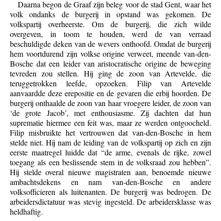
Daarna begon de Graaf zijn beleg voor de stad Gent, waar het
volk ondanks de burgerij in opstand was gekomen. De
volkspartij overheerste. Om de burgerij, die zich wilde
overgeven, in toom te houden, werd de van verraad
beschuldigde deken van de wevers onthoofd. Omdat de burgerij
hem voortdurend zijn volkse origine verweet, meende van-den-
Bosche dat een leider van aristocratische origine de beweging
tevreden zou stellen. Hij ging de zoon van Artevelde, die
teruggetrokken leefde, opzoeken. Filip van Artevelde
aanvaardde deze erepositie en de gevaren die erbij hoorden. De
burgerij onthaalde de zoon van haar vroegere leider, de zoon van
‘de grote Jacob’, met enthousiasme. Zij dachten dat hun
suprematie hiermee een feit was, maar ze werden ontgoocheld.
Filip misbruikte het vertrouwen dat van-den-Bosche in hem
stelde niet. Hij nam de leiding van de volkspartij op zich en zijn
eerste maatregel luidde dat “de arme, evenals de rijke, zowel
toegang als een beslissende stem in de volksraad zou hebben”.
Hij stelde overal nieuwe magistraten aan, benoemde nieuwe
ambachtsdekens en nam van-den-Bosche en andere
volksofficieren als luitenanten. De burgerij was bedrogen. De
arbeidersdictatuur was stevig ingesteld. De arbeidersklasse was
heldhaftig.