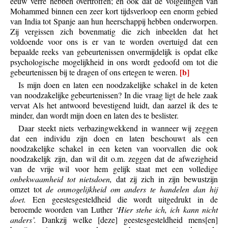
eeuw verre hebben overtroffen; en ook dat de volgelingen van
Mohammed binnen een zeer kort tijdsverloop een enorm gebied
van India tot Spanje aan hun heerschappij hebben onderworpen.
Zij vergissen zich bovenmatig die zich inbeelden dat het
voldoende voor ons is er van te worden overtuigd dat een
bepaalde reeks van gebeurtenissen onvermijdelijk is opdat elke
psychologische mogelijkheid in ons wordt gedoofd om tot die
[b]
gebeurtenissen bij te dragen of ons ertegen te weren.
Is mijn doen en laten een noodzakelijke schakel in de keten
van noodzakelijke gebeurtenissen? In die vraag ligt de hele zaak
vervat Als het antwoord bevestigend luidt, dan aarzel ik des te
minder, dan wordt mijn doen en laten des te beslister.
Daar steekt niets verbazingwekkend in wanneer wij zeggen
dat een individu zijn doen en laten beschouwt als een
noodzakelijke schakel in een keten van voorvallen die ook
noodzakelijk zijn, dan wil dit o.m. zeggen dat de afwezigheid
van de vrije wil voor hem gelijk staat met een volledige
onbekwaamheid tot nietsdoen,
dat zij zich in zijn bewustzijn
omzet tot
de onmogelijkheid om anders te handelen dan hij
doet.
Een geestesgesteldheid die wordt uitgedrukt in de
beroemde woorden van Luther
‘Hier stehe ich, ich kann nicht
anders’.
Dankzij welke [deze] geestesgesteldheid mens[en]