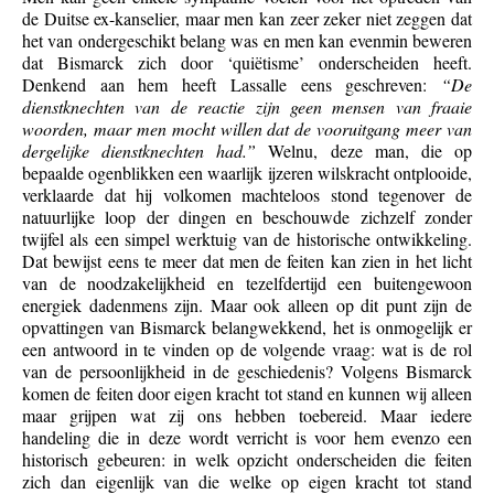
de Duitse ex-kanselier, maar men kan zeer zeker niet zeggen dat
het van ondergeschikt belang was en men kan evenmin beweren
dat Bismarck zich door ‘quiëtisme’ onderscheiden heeft.
Denkend aan hem heeft Lassalle eens geschreven:
“De
dienstknechten van de reactie zijn geen mensen van fraaie
woorden, maar men mocht willen dat de vooruitgang meer van
dergelijke dienstknechten had.”
Welnu, deze man, die op
bepaalde ogenblikken een waarlijk ijzeren wilskracht ontplooide,
verklaarde dat hij volkomen machteloos stond tegenover de
natuurlijke loop der dingen en beschouwde zichzelf zonder
twijfel als een simpel werktuig van de historische ontwikkeling.
Dat bewijst eens te meer dat men de feiten kan zien in het licht
van de noodzakelijkheid en tezelfdertijd een buitengewoon
energiek dadenmens zijn. Maar ook alleen op dit punt zijn de
opvattingen van Bismarck belangwekkend, het is onmogelijk er
een antwoord in te vinden op de volgende vraag: wat is de rol
van de persoonlijkheid in de geschiedenis? Volgens Bismarck
komen de feiten door eigen kracht tot stand en kunnen wij alleen
maar grijpen wat zij ons hebben toebereid. Maar iedere
handeling die in deze wordt verricht is voor hem evenzo een
historisch gebeuren: in welk opzicht onderscheiden die feiten
zich dan eigenlijk van die welke op eigen kracht tot stand