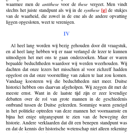
waarmee men de
antithese
voor de
these
vergeet. Men vindt
[g]
slechts het juiste standpunt als wij in de
synthese
de stukjes
van de waarheid, die zowel in de ene als de andere opvatting
liggen opgesloten, weet te verenigen.
IV
Al heel lang worden wij bezig gehouden door dit vraagstuk,
en al heel lang hebben wij er naar verlangd de lezer te kunnen
uitnodigen het met ons te gaan onderzoeken. Maar er waren
bepaalde beduchtheden waardoor wij werden weerhouden. Wij
dachten dat onze lezers het misschien al voor zichzelf hadden
opgelost en dat onze voorstelling van zaken te laat zou komen.
Vandaag koesteren wij die beduchtheden niet meer. Duitse
historici hebben ons daarvan afgeholpen. Wij zeggen dit met de
meeste ernst. Want in de laatste tijd zijn er zeer levendige
debatten over de rol van grote mannen in de geschiedenis
ontbrand tussen de Duitse geleerden. Sommige waren geneigd
in het politieke optreden van deze mannen het voornaamste en
bijna het enige uitgangspunt te zien van de beweging der
historie. Andere verklaarden dat dit een benepen standpunt was
en dat de kennis der historische wetenschap niet alleen rekening