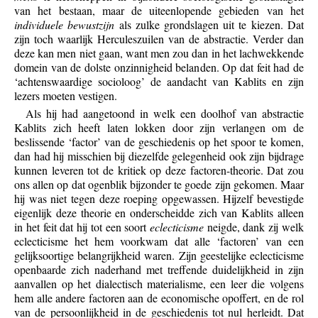
van het bestaan, maar de uiteenlopende gebieden van het
individuele bewustzijn
als zulke grondslagen uit te kiezen. Dat
zijn toch waarlijk Herculeszuilen van de abstractie. Verder dan
deze kan men niet gaan, want men zou dan in het lachwekkende
domein van de dolste onzinnigheid belanden. Op dat feit had de
‘achtenswaardige socioloog’ de aandacht van Kablits en zijn
lezers moeten vestigen.
Als hij had aangetoond in welk een doolhof van abstractie
Kablits zich heeft laten lokken door zijn verlangen om de
beslissende ‘factor’ van de geschiedenis op het spoor te komen,
dan had hij misschien bij diezelfde gelegenheid ook zijn bijdrage
kunnen leveren tot de kritiek op deze factoren-theorie. Dat zou
ons allen op dat ogenblik bijzonder te goede zijn gekomen. Maar
hij was niet tegen deze roeping opgewassen. Hijzelf bevestigde
eigenlijk deze theorie en onderscheidde zich van Kablits alleen
in het feit dat hij tot een soort
eclecticisme
neigde, dank zij welk
eclecticisme het hem voorkwam dat alle ‘factoren’ van een
gelijksoortige belangrijkheid waren. Zijn geestelijke eclecticisme
openbaarde zich naderhand met treffende duidelijkheid in zijn
aanvallen op het dialectisch materialisme, een leer die volgens
hem alle andere factoren aan de economische opoffert, en de rol
van de persoonlijkheid in de geschiedenis tot nul herleidt. Dat