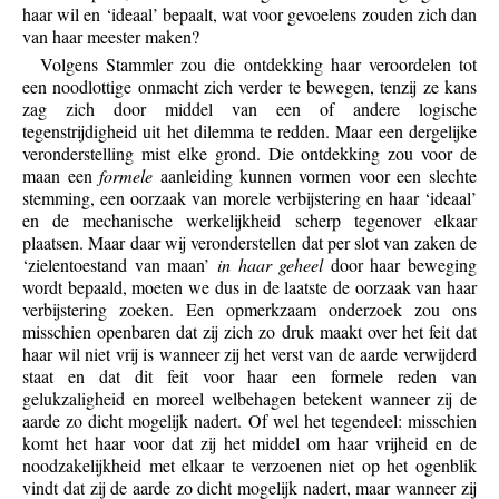
haar wil en ‘ideaal’ bepaalt, wat voor gevoelens zouden zich dan
van haar meester maken?
Volgens Stammler zou die ontdekking haar veroordelen tot
een noodlottige onmacht zich verder te bewegen, tenzij ze kans
zag zich door middel van een of andere logische
tegenstrijdigheid uit het dilemma te redden. Maar een dergelijke
veronderstelling mist elke grond. Die ontdekking zou voor de
maan een
formele
aanleiding kunnen vormen voor een slechte
stemming, een oorzaak van morele verbijstering en haar ‘ideaal’
en de mechanische werkelijkheid scherp tegenover elkaar
plaatsen. Maar daar wij veronderstellen dat per slot van zaken de
‘zielentoestand van maan’
in haar geheel
door haar beweging
wordt bepaald, moeten we dus in de laatste de oorzaak van haar
verbijstering zoeken. Een opmerkzaam onderzoek zou ons
misschien openbaren dat zij zich zo druk maakt over het feit dat
haar wil niet vrij is wanneer zij het verst van de aarde verwijderd
staat en dat dit feit voor haar een formele reden van
gelukzaligheid en moreel welbehagen betekent wanneer zij de
aarde zo dicht mogelijk nadert. Of wel het tegendeel: misschien
komt het haar voor dat zij het middel om haar vrijheid en de
noodzakelijkheid met elkaar te verzoenen niet op het ogenblik
vindt dat zij de aarde zo dicht mogelijk nadert, maar wanneer zij