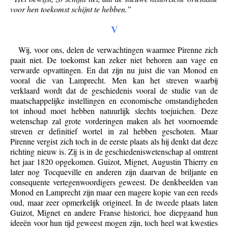
voor hen toekomst schijnt te hebben.”
V
Wij, voor ons, delen de verwachtingen waarmee Pirenne zich
paait niet. De toekomst kan zeker niet behoren aan vage en
verwarde opvattingen. En dat zijn nu juist die van Monod en
vooral die van Lamprecht. Men kan het streven waarbij
verklaard wordt dat de geschiedenis vooral de studie van de
maatschappelijke instellingen en economische omstandigheden
tot inhoud moet hebben natuurlijk slechts toejuichen. Deze
wetenschap zal grote vorderingen maken als het voornoemde
streven er definitief wortel in zal hebben geschoten. Maar
Pirenne vergist zich toch in de eerste plaats als hij denkt dat deze
richting nieuw is. Zij is in de geschiedeniswetenschap al omtrent
het jaar 1820 opgekomen. Guizot, Mignet, Augustin Thierry en
later nog Tocqueville en anderen zijn daarvan de briljante en
consequente vertegenwoordigers geweest. De denkbeelden van
Monod en Lamprecht zijn maar een magere kopie van een reeds
oud, maar zeer opmerkelijk origineel. In de tweede plaats laten
Guizot, Mignet en andere Franse historici, hoe diepgaand hun
ideeën voor hun tijd geweest mogen zijn, toch heel wat kwesties