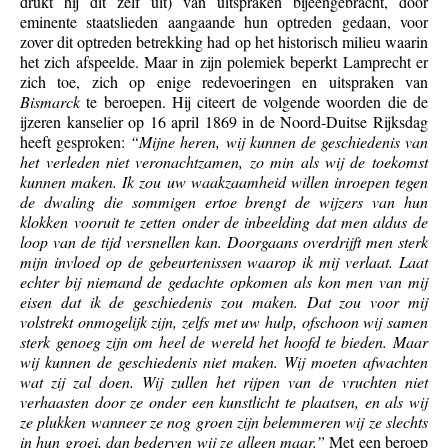
drukt hij dit zelf uit) van uitspraken bijeengebracht, door
eminente staatslieden aangaande hun optreden gedaan, voor
zover dit optreden betrekking had op het historisch milieu waarin
het zich afspeelde. Maar in zijn polemiek beperkt Lamprecht er
zich toe, zich op enige redevoeringen en uitspraken van
Bismarck
te beroepen. Hij citeert de volgende woorden die de
ijzeren kanselier op 16 april 1869 in de Noord-Duitse Rijksdag
heeft gesproken:
“Mijne heren, wij kunnen de geschiedenis van
het verleden niet veronachtzamen, zo min als wij de toekomst
kunnen maken. Ik zou uw waakzaamheid willen inroepen tegen
de dwaling die sommigen ertoe brengt de wijzers van hun
klokken vooruit te zetten onder de inbeelding dat men aldus de
loop van de tijd versnellen kan. Doorgaans overdrijft men sterk
mijn invloed op de gebeurtenissen waarop ik mij verlaat. Laat
echter bij niemand de gedachte opkomen als kon men van mij
eisen dat ik de geschiedenis zou maken. Dat zou voor mij
volstrekt onmogelijk zijn, zelfs met uw hulp, ofschoon wij samen
sterk genoeg zijn om heel de wereld het hoofd te bieden. Maar
wij kunnen de geschiedenis niet maken. Wij moeten afwachten
wat zij zal doen. Wij zullen het rijpen van de vruchten niet
verhaasten door ze onder een kunstlicht te plaatsen, en als wij
ze plukken wanneer ze nog groen zijn belemmeren wij ze slechts
in hun groei, dan bederven wij ze alleen maar.”
Met een beroep