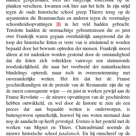
planken verscheen, kwamen ook hier aan het licht. In zijn strijd
tegen de oude historische school greep Thierry terug op de
argumenten die Beaumarchais en anderen tegen de voormalige
[l]
schoonheidsopvattingen
in het veld hadden gebracht.
Tenslotte hadden de stormachtige gebeurtenissen die zo juist
over Frankrijk waren gegaan overduidelijk aangetoond dat de
loop der historische feiten er verre van is uitsluitend te worden
bepaald door het bewuste optreden der mensen. Frankrijk moest
alleen al tot nadenken worden gestemd door de omstandigheid
dat die feiten zich voltrekken vanwege een sluimerende
noodzakelijkheid, die naar het voorbeeld der natuurkrachten
blindelings optreedt, maar toch in overeenstemming met
onveranderlijke wetten. Het feit dat het de Franse
geschiedkundigen uit de periode van de Restauratie zijn die op
de meest consequente wijze — en juist in werken gewijd aan de
Franse Revolutie — de nieuwe opvattingen van de geschiedenis
hebben ontwikkeld, en wel door de historie te zien als een
proces dat aan bepaalde wetten is onderworpen, is
buitengewoon opmerkelijk, hoewel bij ons weten niemand daar
nog de aandacht op heeft gevestigd. Evenzo is het gesteld met de
werken van Mignet en Thiers. Chateaubriand noemde de
nieuwe historische school
fatalistisch.
En hij omschreef op de