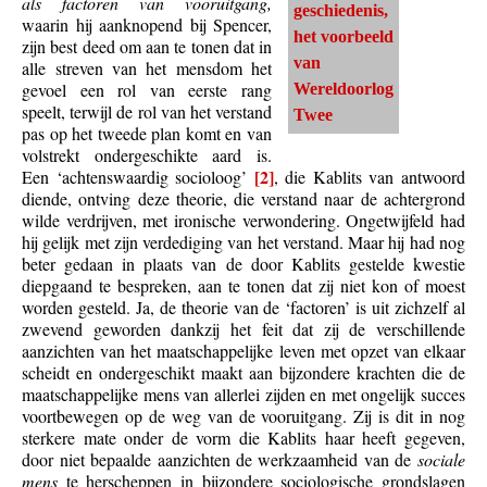
als factoren van vooruitgang,
geschiedenis,
waarin hij aanknopend bij Spencer,
het voorbeeld
zijn best deed om aan te tonen dat in
van
alle streven van het mensdom het
gevoel een rol van eerste rang
Wereldoorlog
speelt, terwijl de rol van het verstand
Twee
pas op het tweede plan komt en van
volstrekt ondergeschikte aard is.
[2]
Een ‘achtenswaardig socioloog’
, die Kablits van antwoord
diende, ontving deze theorie, die verstand naar de achtergrond
wilde verdrijven, met ironische verwondering. Ongetwijfeld had
hij gelijk met zijn verdediging van het verstand. Maar hij had nog
beter gedaan in plaats van de door Kablits gestelde kwestie
diepgaand te bespreken, aan te tonen dat zij niet kon of moest
worden gesteld. Ja, de theorie van de ‘factoren’ is uit zichzelf al
zwevend geworden dankzij het feit dat zij de verschillende
aanzichten van het maatschappelijke leven met opzet van elkaar
scheidt en ondergeschikt maakt aan bijzondere krachten die de
maatschappelijke mens van allerlei zijden en met ongelijk succes
voortbewegen op de weg van de vooruitgang. Zij is dit in nog
sterkere mate onder de vorm die Kablits haar heeft gegeven,
door niet bepaalde aanzichten de werkzaamheid van de
sociale
mens
te herscheppen in bijzondere sociologische grondslagen