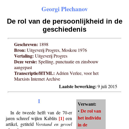
Georgi Plechanov
De rol van de persoonlijkheid in de
geschiedenis
Geschreven:
1898
Bron:
Uitgeverij Progres, Moskou 1976
Vertaling:
Uitgeverij Progres
Deze versie:
Spelling, punctuatie en zinsbouw
aangepast
Transcriptie/HTML:
Adrien Verlee, voor het
Marxists Internet Archive
Laatste bewerking:
9 juli 2015
I
Verwant:
•
De rol van
In de tweede helft van de 70-er
[1]
jaren schreef wijlen Kablits
een
het individu
artikel, getiteld
Verstand en gevoel
in de