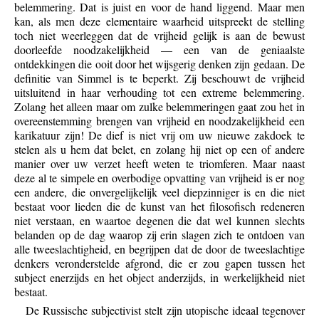
belemmering. Dat is juist en voor de hand liggend. Maar men
kan, als men deze elementaire waarheid uitspreekt de stelling
toch niet weerleggen dat de vrijheid gelijk is aan de bewust
doorleefde noodzakelijkheid — een van de geniaalste
ontdekkingen die ooit door het wijsgerig denken zijn gedaan. De
definitie van Simmel is te beperkt. Zij beschouwt de vrijheid
uitsluitend in haar verhouding tot een extreme belemmering.
Zolang het alleen maar om zulke belemmeringen gaat zou het in
overeenstemming brengen van vrijheid en noodzakelijkheid een
karikatuur zijn! De dief is niet vrij om uw nieuwe zakdoek te
stelen als u hem dat belet, en zolang hij niet op een of andere
manier over uw verzet heeft weten te triomferen. Maar naast
deze al te simpele en overbodige opvatting van vrijheid is er nog
een andere, die onvergelijkelijk veel diepzinniger is en die niet
bestaat voor lieden die de kunst van het filosofisch redeneren
niet verstaan, en waartoe degenen die dat wel kunnen slechts
belanden op de dag waarop zij erin slagen zich te ontdoen van
alle tweeslachtigheid, en begrijpen dat de door de tweeslachtige
denkers veronderstelde afgrond, die er zou gapen tussen het
subject enerzijds en het object anderzijds, in werkelijkheid niet
bestaat.
De Russische subjectivist stelt zijn utopische ideaal tegenover