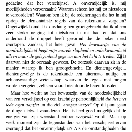
gedachte dat het verschijnsel A onvermijdelijk is, mij
moeilijkheden veroorzaakt? Waarom scheen het mij tot nietsdoen
te veroordelen? Waarom ben ik bij de redeneringen die het in mij
opriep de elementairste regels van de rekenkunst vergeten?
Ongetwijfeld omdat ik dusdanig ben grootgebracht dat ik al een
zeer sterke neiging tot nietsdoen in mij had en dat ons
onderhoud de druppel heeft gevormd die de beker deed
overlopen. Ziedaar, het hele geval.
Het bewustzijn van de
noodzakelijkheid heeft mijn morele slapheid en onbekwaamheid
alleen maar de gelegenheid gegeven aan het licht te treden.
Zij is
daarvan niet de oorzaak geweest. De oorzaak daarvan zit in de
manier waarop ik ben grootgebracht. En dientengevolge...
dientengevolge is de rekenkunde een uitermate nuttige en
achtenswaardige wetenschap, waarvan de regels niet mogen
worden vergeten, zelfs en vooral niet door de heren filosofen.
Maar hoe werkt nu het bewustzijn van de noodzakelijkheid
van een verschijnsel op een krachtige persoonlijkheid
die het met
lede ogen aanziet
en die zich
ertegen verzet?
Op dit punt gaan
de dingen ietwat veranderen. Het is heel goed mogelijk dat de
energie van zijn weerstand erdoor
verzwakt
wordt. Maar op
welk moment zijn de tegenstanders van het verschijnsel ervan
overtuigd dat het onvermijdelijk is? Als de omstandigheden die