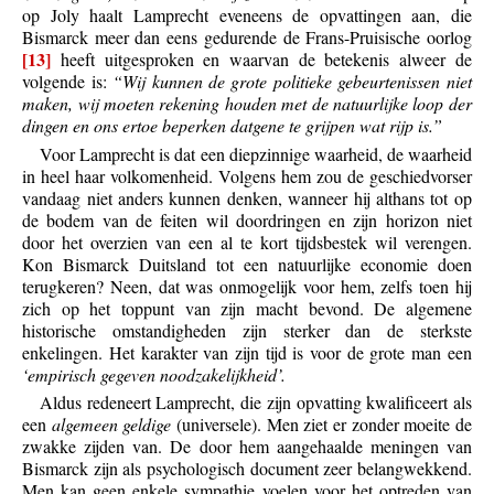
op Joly haalt Lamprecht eveneens de opvattingen aan, die
Bismarck meer dan eens gedurende de Frans-Pruisische oorlog
[13]
heeft uitgesproken en waarvan de betekenis alweer de
volgende is:
“Wij kunnen de grote politieke gebeurtenissen niet
maken, wij moeten rekening houden met de natuurlijke loop der
dingen en ons ertoe beperken datgene te grijpen wat rijp is.”
Voor Lamprecht is dat een diepzinnige waarheid, de waarheid
in heel haar volkomenheid. Volgens hem zou de geschiedvorser
vandaag niet anders kunnen denken, wanneer hij althans tot op
de bodem van de feiten wil doordringen en zijn horizon niet
door het overzien van een al te kort tijdsbestek wil verengen.
Kon Bismarck Duitsland tot een natuurlijke economie doen
terugkeren? Neen, dat was onmogelijk voor hem, zelfs toen hij
zich op het toppunt van zijn macht bevond. De algemene
historische omstandigheden zijn sterker dan de sterkste
enkelingen. Het karakter van zijn tijd is voor de grote man een
‘empirisch gegeven noodzakelijkheid’.
Aldus redeneert Lamprecht, die zijn opvatting kwalificeert als
een
algemeen geldige
(universele). Men ziet er zonder moeite de
zwakke zijden van. De door hem aangehaalde meningen van
Bismarck zijn als psychologisch document zeer belangwekkend.
Men kan geen enkele sympathie voelen voor het optreden van