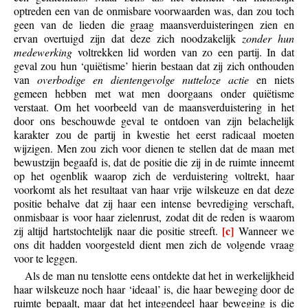
optreden een van de onmisbare voorwaarden was, dan zou toch
geen van de lieden die graag maansverduisteringen zien en
ervan overtuigd zijn dat deze zich noodzakelijk
zonder hun
medewerking
voltrekken lid worden van zo een partij. In dat
geval zou hun ‘quiëtisme’ hierin bestaan dat zij zich onthouden
van
overbodige en dientengevolge nutteloze actie
en niets
gemeen hebben met wat men doorgaans onder quiëtisme
verstaat. Om het voorbeeld van de maansverduistering in het
door ons beschouwde geval te ontdoen van zijn belachelijk
karakter zou de partij in kwestie het eerst radicaal moeten
wijzigen. Men zou zich voor dienen te stellen dat de maan met
bewustzijn begaafd is, dat de positie die zij in de ruimte inneemt
op het ogenblik waarop zich de verduistering voltrekt, haar
voorkomt als het resultaat van haar vrije wilskeuze en dat deze
positie behalve dat zij haar een intense bevrediging verschaft,
onmisbaar is voor haar zielenrust, zodat dit de reden is waarom
[c]
zij altijd hartstochtelijk naar die positie streeft.
Wanneer we
ons dit hadden voorgesteld dient men zich de volgende vraag
voor te leggen.
Als de man nu tenslotte eens ontdekte dat het in werkelijkheid
haar wilskeuze noch haar ‘ideaal’ is, die haar beweging door de
ruimte bepaalt, maar dat het integendeel haar beweging is die