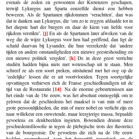
evenals de zeden en gewoonten der Kretenzers geschapen,
terwijl Lykurgus aan Sparta eenzelfde dienst zou hebben
bewezen. Als de Spartanen rijkdommen ‘verachtten’, dan was
dat te danken aan Lykurgus, die ‘om zo te zeggen afdaalde tot in
het diepste hart der burgers en daar de kiem van liefde voor
[j]
rijkdom verstikte’.
En als de Spartanen later afweken van de
weg die de wijze Lykurgus voor hen had geëffend, dan ligt de
schuld daarvan bij Lysander, die hun verzekerde dat ‘andere
tijden en andere omstandigheden een nieuwe geesteshouding en
[k]
een nieuwe politiek vergden’.
De in deze geest verrichte
studiën hadden bijna niets met wetenschap uit te staan. Men
schreef ze als een soort preken, uitsluitend met het oog op de
‘zedelijke’ lessen die er uit voortvloeiden. Tegen soortgelijke
opvattingen verhieven zich de Franse geschiedkundigen uit de
[14]
tijd van de Restauratie
. Na de enorme gebeurtenissen aan
het einde van de 18e eeuw, was het absoluut onmogelijk om te
geloven dat de geschiedenis het maaksel is van min of meer
grote persoonlijkheden, die min of meer nobel en verlicht zijn en
naar willekeur een onwetende, maar leergierige massa, bepaalde
gevoelens en denkbeelden ingieten. Bovendien druiste deze
geschiedenisfilosofie in tegen de plebejische trots der theoretici
van de bourgeoisie. De gevoelens die zich na de 18e eeuw
hadden geopenbaard, toen het burgerlijk toneelstuk op de