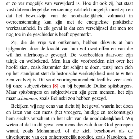
er zo ver mogelijk van verwijderd is. Hoe dit ook zij, het staat
vast dat een dergelijke verzoening volstrekt mogelijk moet zijn en
dat het bewustzijn van de noodzakelijkheid volmaakt in
overeenstemming kan zijn met de energiekste praktische
werkzaamheid. In elk geval is dat een verschijnsel dat men tot
nog toe in de geschiedenis heeft opgemerkt.
Zij, die de vrije wil ontkennen, hebben dikwijls al hun
tijdgenoten door de kracht van hun wil overtroffen en van die
wil het allerhoogste gevergd. De voorbeelden daarvoor zijn
talrijk en welbekend. Men kan die voorbeelden niet over het
hoofd zien, zoals Stammler dat schijnt te doen, tenzij men zich
op het standpunt stelt de historische werkelijkheid niet te willen
zien zoals zij is. Dit soort vooringenomenheid leeft bv. zeer sterk
[8]
bij onze subjectivisten
en bij bepaalde Duitse spitsburgers.
Maar spitsburgers en subjectivisten zijn geen mensen, het zijn
maar
schimmen,
zoals Belinski zou hebben gezegd.
Bekijken wij nog eens van dicht bij het geval waarin het doen
en laten van een mens (het vroegere, huidige en toekomstige)
hem slechts verschijnt in het licht van de noodzakelijkheid. Wij
weten al dat in dit geval een mens die zich door God geroepen
waant, zoals Mohammed, of die zich beschouwt als de
uitverkorene van een onherroepelijk noodlot, zoals Napoleon, of