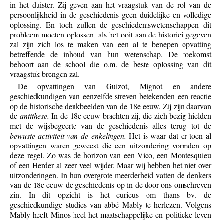
in het duister. Zij geven aan het vraagstuk van de rol van de
persoonlijkheid in de geschiedenis geen duidelijke en volledige
oplossing. En toch zullen de geschiedeniswetenschappen dit
probleem moeten oplossen, als het ooit aan de historici gegeven
zal zijn zich los te maken van een al te benepen opvatting
betreffende de inhoud van hun wetenschap. De toekomst
behoort aan de school die o.m. de beste oplossing van dit
vraagstuk brengen zal.
De opvattingen van Guizot, Mignot en andere
geschiedkundigen van eenzelfde streven betekenden een reactie
op de historische denkbeelden van de 18e eeuw. Zij zijn daarvan
de
antithese.
In de 18e eeuw brachten zij, die zich bezig hielden
met de wijsbegeerte van de geschiedenis alles terug tot de
bewuste activiteit van de enkelingen.
Het is waar dat er toen al
opvattingen waren geweest die een uitzondering vormden op
deze regel. Zo was de horizon van een Vico, een Montesquieu
of een Herder al zeer veel wijder. Maar wij hebben het niet over
uitzonderingen. In hun overgrote meerderheid vatten de denkers
van de 18e eeuw de geschiedenis op in de door ons omschreven
zin. In dit opzicht is het curieus om thans bv. de
geschiedkundige studies van abbé Mably te herlezen. Volgens
Mably heeft Minos heel het maatschappelijke en politieke leven