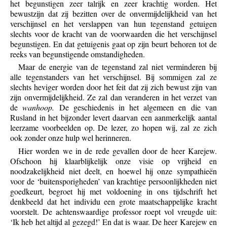
het begunstigen zeer talrijk en zeer krachtig worden. Het
bewustzijn dat zij bezitten over de onvermijdelijkheid van het
verschijnsel en het verslappen van hun tegenstand getuigen
slechts voor de kracht van de voorwaarden die het verschijnsel
begunstigen. En dat getuigenis gaat op zijn beurt behoren tot de
reeks van begunstigende omstandigheden.
Maar de energie van de tegenstand zal niet verminderen bij
alle tegenstanders van het verschijnsel. Bij sommigen zal ze
slechts heviger worden door het feit dat zij zich bewust zijn van
zijn onvermijdelijkheid. Ze zal dan veranderen in het verzet van
de
wanhoop.
De geschiedenis in het algemeen en die van
Rusland in het bijzonder levert daarvan een aanmerkelijk aantal
leerzame voorbeelden op. De lezer, zo hopen wij, zal ze zich
ook zonder onze hulp wel herinneren.
Hier worden we in de rede gevallen door de heer Karejew.
Ofschoon hij klaarblijkelijk onze visie op vrijheid en
noodzakelijkheid niet deelt, en hoewel hij onze sympathieën
voor de ‘buitensporigheden’ van krachtige persoonlijkheden niet
goedkeurt, begroet hij met voldoening in ons tijdschrift het
denkbeeld dat het individu een grote maatschappelijke kracht
voorstelt. De achtenswaardige professor roept vol vreugde uit:
‘Ik heb het altijd al gezegd!’ En dat is waar. De heer Karejew en