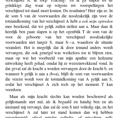
gelukkige dag waar op volgens uw voorspellingen het
verschijnsel tot stand moet komen. De resultaten? Hier zijn ze. In
de som S van de voorwaarden die noodzakelijk zijn voor de
totstandkoming van het verschijnsel A hebt
u ook mijn optreden
mee berekend, dat we gelijk zullen stellen aan a. Maar daar ik
heerlijk ben gaan slapen is op het ogenblik T de som van de
voor de geboorte van het verschijnsel noodzakelijke
voorwaarden niet langer S, maar S—a, waardoor de situatie
verandert. Het is mogelijk dat ik door iemand anders wordt
vervangen, die ook geneigd was werkeloos toe te blijven zien,
maar op wie het voorbeeld van mijn apathie een heilzame
uitwerking heeft gehad, omdat hij ze weerzinwekkend vond. In
dat geval zal de kracht a worden vervangen door de kracht b, en
wanneer b gelijk is aan a (b=a), blijft de som van voorwaarden
die vereist wordt voor de totstandkoming van A gelijk aan S,
zodat het verschijnsel A zich toch op het moment T kan
voordoen.
Maar als mijn kracht slechts kan worden beschouwd als
gelijkstaande met nul, als ik begaafd en handig ben en als
niemand mij vervangt, dan zal de som S niet volledig zijn, en het
verschijnsel A zal later tot stand komen dan wij hebben
verondersteld, ofwel minder volledig, of misschien zelfs