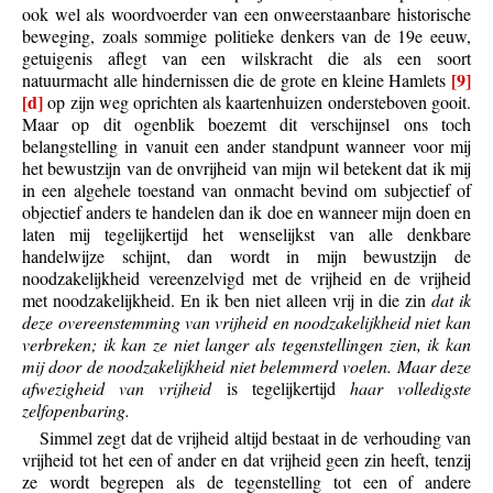
ook wel als woordvoerder van een onweerstaanbare historische
beweging, zoals sommige politieke denkers van de 19e eeuw,
getuigenis aflegt van een wilskracht die als een soort
[9]
natuurmacht alle hindernissen die de grote en kleine Hamlets
[d]
op zijn weg oprichten als kaartenhuizen ondersteboven gooit.
Maar op dit ogenblik boezemt dit verschijnsel ons toch
belangstelling in vanuit een ander standpunt wanneer voor mij
het bewustzijn van de onvrijheid van mijn wil betekent dat ik mij
in een algehele toestand van onmacht bevind om subjectief of
objectief anders te handelen dan ik doe en wanneer mijn doen en
laten mij tegelijkertijd het wenselijkst van alle denkbare
handelwijze schijnt, dan wordt in mijn bewustzijn de
noodzakelijkheid vereenzelvigd met de vrijheid en de vrijheid
met noodzakelijkheid. En ik ben niet alleen vrij in die zin
dat ik
deze overeenstemming van vrijheid en noodzakelijkheid niet kan
verbreken; ik kan ze niet langer als tegenstellingen zien, ik kan
mij door de noodzakelijkheid niet belemmerd voelen. Maar deze
afwezigheid van vrijheid
is tegelijkertijd
haar volledigste
zelfopenbaring.
Simmel zegt dat de vrijheid altijd bestaat in de verhouding van
vrijheid tot het een of ander en dat vrijheid geen zin heeft, tenzij
ze wordt begrepen als de tegenstelling tot een of andere