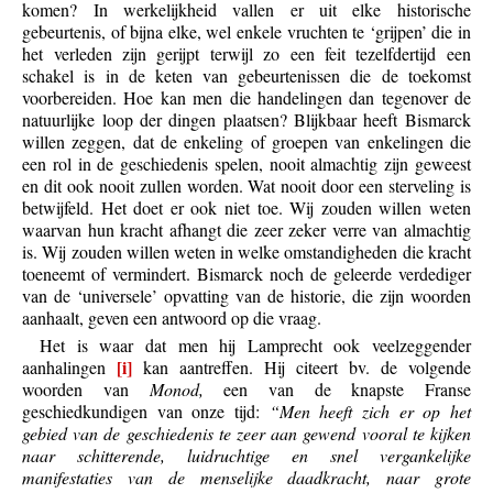
komen? In werkelijkheid vallen er uit elke historische
gebeurtenis, of bijna elke, wel enkele vruchten te ‘grijpen’ die in
het verleden zijn gerijpt terwijl zo een feit tezelfdertijd een
schakel is in de keten van gebeurtenissen die de toekomst
voorbereiden. Hoe kan men die handelingen dan tegenover de
natuurlijke loop der dingen plaatsen? Blijkbaar heeft Bismarck
willen zeggen, dat de enkeling of groepen van enkelingen die
een rol in de geschiedenis spelen, nooit almachtig zijn geweest
en dit ook nooit zullen worden. Wat nooit door een sterveling is
betwijfeld. Het doet er ook niet toe. Wij zouden willen weten
waarvan hun kracht afhangt die zeer zeker verre van almachtig
is. Wij zouden willen weten in welke omstandigheden die kracht
toeneemt of vermindert. Bismarck noch de geleerde verdediger
van de ‘universele’ opvatting van de historie, die zijn woorden
aanhaalt, geven een antwoord op die vraag.
Het is waar dat men hij Lamprecht ook veelzeggender
[i]
aanhalingen
kan aantreffen. Hij citeert bv. de volgende
woorden van
Monod,
een van de knapste Franse
geschiedkundigen van onze tijd:
“Men heeft zich er op het
gebied van de geschiedenis te zeer aan gewend vooral te kijken
naar schitterende, luidruchtige en snel vergankelijke
manifestaties van de menselijke daadkracht, naar grote