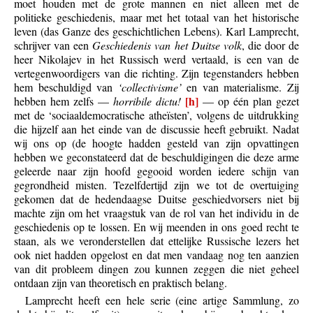
moet houden met de grote mannen en niet alleen met de
politieke geschiedenis, maar met het totaal van het historische
leven (das Ganze des geschichtlichen Lebens). Karl Lamprecht,
schrijver van een
Geschiedenis van het Duitse volk
, die door de
heer Nikolajev in het Russisch werd vertaald, is een van de
vertegenwoordigers van die richting. Zijn tegenstanders hebben
hem beschuldigd van
‘collectivisme’
en van materialisme. Zij
[h]
hebben hem zelfs —
horribile dictu!
— op één plan gezet
met de ‘sociaaldemocratische atheïsten’, volgens de uitdrukking
die hijzelf aan het einde van de discussie heeft gebruikt. Nadat
wij ons op (de hoogte hadden gesteld van zijn opvattingen
hebben we geconstateerd dat de beschuldigingen die deze arme
geleerde naar zijn hoofd gegooid worden iedere schijn van
gegrondheid misten. Tezelfdertijd zijn we tot de overtuiging
gekomen dat de hedendaagse Duitse geschiedvorsers niet bij
machte zijn om het vraagstuk van de rol van het individu in de
geschiedenis op te lossen. En wij meenden in ons goed recht te
staan, als we veronderstellen dat ettelijke Russische lezers het
ook niet hadden opgelost en dat men vandaag nog ten aanzien
van dit probleem dingen zou kunnen zeggen die niet geheel
ontdaan zijn van theoretisch en praktisch belang.
Lamprecht heeft een hele serie (eine artige Sammlung, zo