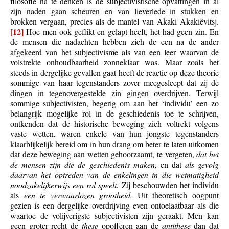
filosofie na te denken is de subjectivistische opvattingen in al
zijn naden gaan scheuren en van lieverlede in stukken en
brokken vergaan, precies als de mantel van Akaki Akakiëvitsj.
[12]
Hoe men ook geflikt en gelapt heeft, het had geen zin. En
de mensen die nadachten hebben zich de een na de ander
afgekeerd van het subjectivisme als van een leer waarvan de
volstrekte onhoudbaarheid zonneklaar was. Maar zoals het
steeds in dergelijke gevallen gaat heeft de reactie op deze theorie
sommige van haar tegenstanders zover meegesleept dat zij de
dingen in tegenovergestelde zin gingen overdrijven. Terwijl
sommige subjectivisten, begerig om aan het ‘individu’ een zo
belangrijk mogelijke rol in de geschiedenis toe te schrijven,
ontkenden dat de historische beweging zich voltrekt volgens
vaste wetten, waren enkele van hun jongste tegenstanders
klaarblijkelijk bereid om in hun drang om beter te laten uitkomen
dat deze beweging aan wetten gehoorzaamt, te vergeten,
dat het
de mensen zijn die de geschiedenis maken,
en dat
als gevolg
daarvan het optreden van de enkelingen in die wetmatigheid
noodzakelijkerwijs een rol speelt.
Zij beschouwden het individu
als
een te verwaarlozen grootheid.
Uit theoretisch oogpunt
gezien is een dergelijke overdrijving even ontoelaatbaar als die
waartoe de volijverigste subjectivisten zijn geraakt. Men kan
geen groter recht de
these
opofferen aan de
antithese
dan dat