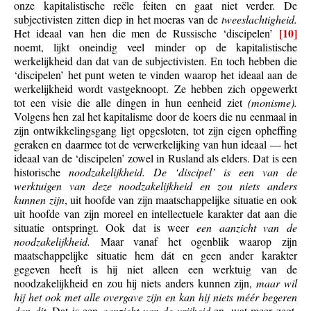
onze kapitalistische reële feiten en gaat niet verder. De
subjectivisten zitten diep in het moeras van de
tweeslachtigheid.
[10]
Het ideaal van hen die men de Russische ‘discipelen’
noemt, lijkt oneindig veel minder op de kapitalistische
werkelijkheid dan dat van de subjectivisten. En toch hebben die
‘discipelen’ het punt weten te vinden waarop het ideaal aan de
werkelijkheid wordt vastgeknoopt. Ze hebben zich opgewerkt
tot een visie die alle dingen in hun eenheid ziet
(monisme).
Volgens hen zal het kapitalisme door de koers die nu eenmaal in
zijn ontwikkelingsgang ligt opgesloten, tot zijn eigen opheffing
geraken en daarmee tot de verwerkelijking van hun ideaal — het
ideaal van de ‘discipelen’ zowel in Rusland als elders. Dat is een
historische
noodzakelijkheid. De ‘discipel’ is een van de
werktuigen van deze noodzakelijkheid en zou niets anders
kunnen zijn
, uit hoofde van zijn maatschappelijke situatie en ook
uit hoofde van zijn moreel en intellectuele karakter dat aan die
situatie ontspringt. Ook dat is weer
een aanzicht van de
noodzakelijkheid.
Maar vanaf het ogenblik waarop zijn
maatschappelijke situatie hem dát en geen ander karakter
gegeven heeft is hij niet alleen een werktuig van de
noodzakelijkheid en zou hij niets anders kunnen zijn,
maar wil
hij het ook met alle overgave zijn en kan hij niets méér begeren
dan dit.
Dat is een
aanzicht van de vrijheid
en, wat meer zegt,