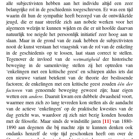
alle subjectivisten hebben aan het individu altijd een zeer
belangrijke rol in de geschiedenis toegeschreven. Er was een tijd
waarin dit hun de sympathie heeft bezorgd van de ontwikkelde
jeugd, die er naar streefde zich aan nobele werken voor het
algemeen welzijn te kunnen wijden en die er uit hoofde daarvan
natuurlijk toe neigde het persoonlijk initiatief zeer hoog aan te
slaan. Maar in de grond van de zaak hebben de subjectivisten
nooit de kunst verstaan het vraagstuk van de rol van de enkeling
in de geschiedenis op te lossen, laat staan correct te stellen.
Tegenover de invloed van de
wetmatigheid
der historische
beweging in de samenleving stellen zij het optreden van
‘enkelingen met een kritische geest’ en schiepen aldus iets dat
een nieuwe variant betekent van de theorie der beslissende
factoren; de enkelingen met een kritische geest zouden
één der
factoren
van genoemde beweging geweest zijn; haar eigen
wetten een
andere.
Daaruit kwam een dubbele dwaasheid voort,
waarmee men zich zo lang tevreden kon stellen als de aandacht
van de actieve ‘enkelingen’ op de praktische kwesties van de
dag gericht was, waardoor zij zich niet bezig konden houden
[11]
met de filosofie. Maar sinds de windstille jaren
van 1880-
1890 aan degenen die bij machte zijn te kunnen denken ook
ondanks henzelf de vrije tijd geschonken heeft om over de