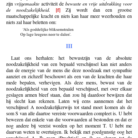
zijn
vrijgemaakte
activiteit de
bewuste en vrije uitdrukking voor
[f]
de noodzakelijkheid.
Zij wordt dan een grootse
maatschappelijke kracht en niets kan haar meer weerhouden en
niets zal haar beletten om:
‘Als goddelijke bliksemstralen
Op lage leugens neer te dalen’.
III
Laat ons herhalen: het bewustzijn van de absolute
noodzakelijkheid van een bepaald verschijnsel kan niet anders
dan de energie van de mens die deze noodzaak met sympathie
aanziet en zichzelf beschouwt als een van de krachten die haar
mede bepalen, verhevigen. Als deze mens, bewust van de
noodzakelijkheid van een bepaald verschijnsel, met over elkaar
geslagen armen bleef staan, dan zou hij daardoor bewijzen dat
hij slecht kan rekenen. Laten wij eens aannemen dat het
verschijnsel A noodzakelijkerwijs tot stand moet komen als de
som S van alle daartoe vereiste voorwaarden compleet is. U hebt
bewezen dat enkele van die voorwaarden al bestonden en dat er
nog andere bij vereist worden op het moment T. U hebt me
daarvan weten te overtuigen. Ik bekijk met goedgunstig oog het
verschijnsel A. Ik roep ‘Prachtig!’ en ik ga slapen tot de