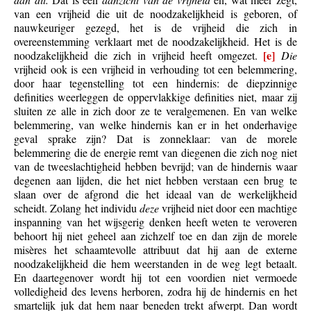
van een vrijheid die uit de noodzakelijkheid is geboren, of
nauwkeuriger gezegd, het is de vrijheid die zich in
overeenstemming verklaart met de noodzakelijkheid. Het is de
[e]
noodzakelijkheid die zich in vrijheid heeft omgezet.
Die
vrijheid ook is een vrijheid in verhouding tot een belemmering,
door haar tegenstelling tot een hindernis: de diepzinnige
definities weerleggen de oppervlakkige definities niet, maar zij
sluiten ze alle in zich door ze te veralgemenen. En van welke
belemmering, van welke hindernis kan er in het onderhavige
geval sprake zijn? Dat is zonneklaar: van de morele
belemmering die de energie remt van diegenen die zich nog niet
van de tweeslachtigheid hebben bevrijd; van de hindernis waar
degenen aan lijden, die het niet hebben verstaan een brug te
slaan over de afgrond die het ideaal van de werkelijkheid
scheidt. Zolang het individu
deze
vrijheid niet door een machtige
inspanning van het wijsgerig denken heeft weten te veroveren
behoort hij niet geheel aan zichzelf toe en dan zijn de morele
misères het schaamtevolle attribuut dat hij aan de externe
noodzakelijkheid die hem weerstanden in de weg legt betaalt.
En daartegenover wordt hij tot een voordien niet vermoede
volledigheid des levens herboren, zodra hij de hindernis en het
smartelijk juk dat hem naar beneden trekt afwerpt. Dan wordt