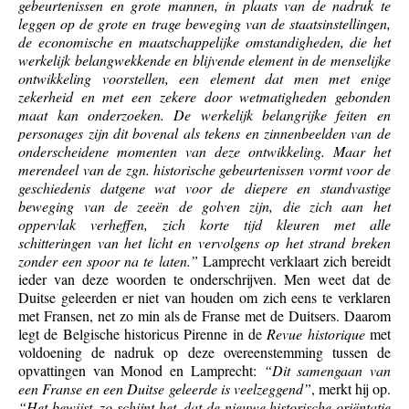
gebeurtenissen en grote mannen, in plaats van de nadruk te
leggen op de grote en trage beweging van de staatsinstellingen,
de economische en maatschappelijke omstandigheden, die het
werkelijk belangwekkende en blijvende element in de menselijke
ontwikkeling voorstellen, een element dat men met enige
zekerheid en met een zekere door wetmatigheden gebonden
maat kan onderzoeken. De werkelijk belangrijke feiten en
personages zijn dit bovenal als tekens en zinnenbeelden van de
onderscheidene momenten van deze ontwikkeling. Maar het
merendeel van de zgn. historische gebeurtenissen vormt voor de
geschiedenis datgene wat voor de diepere en standvastige
beweging van de zeeën de golven zijn, die zich aan het
oppervlak verheffen, zich korte tijd kleuren met alle
schitteringen van het licht en vervolgens op het strand breken
zonder een spoor na te laten.”
Lamprecht verklaart zich bereidt
ieder van deze woorden te onderschrijven. Men weet dat de
Duitse geleerden er niet van houden om zich eens te verklaren
met Fransen, net zo min als de Franse met de Duitsers. Daarom
legt de Belgische historicus Pirenne in de
Revue historique
met
voldoening de nadruk op deze overeenstemming tussen de
opvattingen van Monod en Lamprecht:
“Dit samengaan van
een Franse en een Duitse geleerde is veelzeggend”
, merkt hij op.
“Het bewijst, zo schijnt het, dat de nieuwe historische oriëntatie