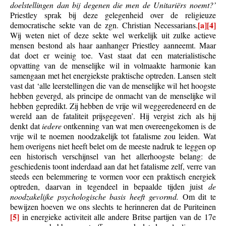
doelstellingen dan bij degenen die men de Unitariërs noemt?’
Priestley sprak bij deze gelegenheid over de religieuze
[a]
[4]
democratische sekte van de zgn. Christian Necessarians.
Wij weten niet of deze sekte wel werkelijk uit zulke actieve
mensen bestond als haar aanhanger Priestley aanneemt. Maar
dat doet er weinig toe. Vast staat dat een materialistische
opvatting van de menselijke wil in volmaakte harmonie kan
samengaan met het energiekste praktische optreden. Lansen stelt
vast dat ‘alle leerstellingen die van de menselijke wil het hoogste
hebben gevergd, als principe de onmacht van de menselijke wil
hebben gepredikt. Zij hebben de vrije wil weggeredeneerd en de
wereld aan de fataliteit prijsgegeven’. Hij vergist zich als hij
denkt dat
iedere
ontkenning van wat men overeengekomen is de
vrije wil te noemen noodzakelijk tot fatalisme zou leiden. Wat
hem overigens niet heeft belet om de meeste nadruk te leggen op
een historisch verschijnsel van het allerhoogste belang: de
geschiedenis toont inderdaad aan dat het fatalisme zelf, verre van
steeds een belemmering te vormen voor een praktisch energiek
optreden, daarvan in tegendeel in bepaalde tijden juist
de
noodzakelijke psychologische basis heeft gevormd.
Om dit te
bewijzen hoeven we ons slechts te herinneren dat de Puriteinen
[5]
in energieke activiteit alle andere Britse partijen van de 17e