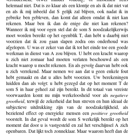
helemaal niet. Dat is zo klaar als een klontje en als ik dat niet vat
en als ik mij inbeeld dat S gelijk zal blijven, ook nadat ik in
gebreke ben gebleven, dan komt dat alleen omdat ik niet kan
rekenen. Maar ben ik dan de enige die niet kan rekenen?
Wanneer ik mij voor ogen stel dat de som S noodzakelijkerwijs
moet worden bereikt op het ogenblik T, dan hebt u daarbij niet
voorzien dat ik zou gaan slapen zodra ons onderhoud was
afgelopen. U was er zeker van dat ik tot het einde toe een goede
werkman in dienst van A zou blijven. U hebt een kracht waarop
u zich niet zomaar had moeten verlaten beschouwd als een
kracht waarop u mocht rekenen. En als gevolg daarvan hebt ook
u zich verrekend. Maar nemen we aan dat u geen enkele fout
hebt gemaakt en dat u alles hebt voorzien. Uw berekeningen
luidden dan als volgt: u hebt gezegd dat op het moment T de
som S in haar geheel zal zijn bereikt. In dit totaal van vereiste
voorwaarden komt nu mijn werkeloosheid voor als
negatieve
grootheid
, terwijl de zekerheid dat hun streven en hun ideaal de
subjectieve uitdrukking zijn van de noodzakelijkheid, als
bezielend effect op energieke mensen een
positieve grootheid
voorstelt. In dat geval wordt de som S werkelijk bereikt op het
moment dat door u is vastgesteld en zal het verschijnsel A zich
openbaren. Dat lijkt toch zonneklaar. Maar waarom heeft dan de