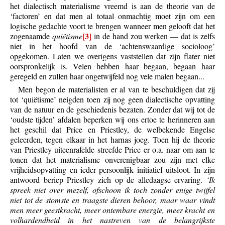
het dialectisch materialisme vreemd is aan de theorie van de
‘factoren’ en dat men al totaal onmachtig moet zijn om een
logische gedachte voort te brengen wanneer men gelooft dat het
[3]
zogenaamde
quiëtisme
in de hand zou werken — dat is zelfs
niet in het hoofd van de ‘achtenswaardige socioloog’
opgekomen. Laten we overigens vaststellen dat zijn flater niet
oorspronkelijk is. Velen hebben haar begaan, begaan haar
geregeld en zullen haar ongetwijfeld nog vele malen begaan...
Men begon de materialisten er al van te beschuldigen dat zij
tot ‘quiëtisme’ neigden toen zij nog geen dialectische opvatting
van de natuur en de geschiedenis bezaten. Zonder dat wij tot de
‘oudste tijden’ afdalen beperken wij ons ertoe te herinneren aan
het geschil dat Price en Priestley, de welbekende Engelse
geleerden, tegen elkaar in het harnas joeg. Toen hij de theorie
van Priestley uiteenrafelde streefde Price er o.a. naar om aan te
tonen dat het materialisme onverenigbaar zou zijn met elke
vrijheidsopvatting en ieder persoonlijk initiatief uitsloot. In zijn
antwoord beriep Priestley zich op de alledaagse ervaring.
‘Ik
spreek niet over mezelf, ofschoon ik toch zonder enige twijfel
niet tot de stomste en traagste dieren behoor, maar waar vindt
men meer geestkracht, meer ontembare energie, meer kracht en
volhardendheid in het nastreven van de belangrijkste