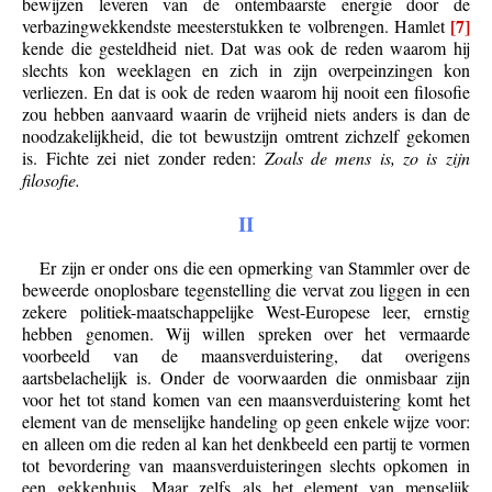
bewijzen leveren van de ontembaarste energie door de
[7]
verbazingwekkendste meesterstukken te volbrengen. Hamlet
kende die gesteldheid niet. Dat was ook de reden waarom hij
slechts kon weeklagen en zich in zijn overpeinzingen kon
verliezen. En dat is ook de reden waarom hij nooit een filosofie
zou hebben aanvaard waarin de vrijheid niets anders is dan de
noodzakelijkheid, die tot bewustzijn omtrent zichzelf gekomen
is. Fichte zei niet zonder reden:
Zoals de mens is, zo is zijn
filosofie.
II
Er zijn er onder ons die een opmerking van Stammler over de
beweerde onoplosbare tegenstelling die vervat zou liggen in een
zekere politiek-maatschappelijke West-Europese leer, ernstig
hebben genomen. Wij willen spreken over het vermaarde
voorbeeld van de maansverduistering, dat overigens
aartsbelachelijk is. Onder de voorwaarden die onmisbaar zijn
voor het tot stand komen van een maansverduistering komt het
element van de menselijke handeling op geen enkele wijze voor:
en alleen om die reden al kan het denkbeeld een partij te vormen
tot bevordering van maansverduisteringen slechts opkomen in
een gekkenhuis. Maar zelfs als het element van menselijk