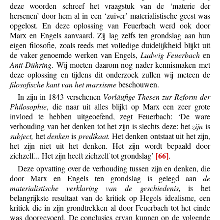
deze woorden schreef het vraagstuk van de ‘materie der
hersenen’ door hem al in een ‘zuiver’ materialistische geest was
opgelost. En deze oplossing van Feuerbach werd ook door
Marx en Engels aanvaard. Zij lag zelfs ten grondslag aan hun
eigen filosofie, zoals reeds met volledige duidelijkheid blijkt uit
de vaker genoemde werken van Engels,
Ludwig Feuerbach
en
Anti-Dühring
. Wij moeten daarom nog nader kennismaken met
deze oplossing en tijdens dit onderzoek zullen wij meteen de
filosofische kant van het marxisme
beschouwen.
In zijn in 1843 verschenen
Vorläufige Thesen zur Reform der
Philosophie
, die naar uit alles blijkt op Marx een zeer grote
invloed te hebben uitgeoefend, zegt Feuerbach: ‘De ware
verhouding van het denken tot het zijn is slechts deze: het
zijn
is
subject,
het
denken
is
predikaat.
Het denken ontstaat uit het zijn,
het zijn niet uit het denken. Het zijn wordt bepaald door
[66]
zichzelf... Het zijn heeft zichzelf tot grondslag’
.
Deze opvatting over de verhouding tussen zijn en denken, die
door Marx en Engels ten grondslag is gelegd aan
de
materialistische verklaring van de geschiedenis,
is het
belangrijkste resultaat van de kritiek op Hegels idealisme, een
kritiek die in zijn grondtrekken al door Feuerbach tot het einde
was doorgevoerd. De conclusies ervan kunnen op de volgende