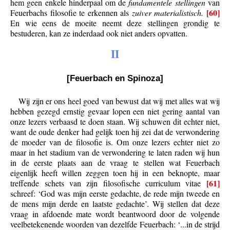
hem geen enkele hinderpaal om de
fundamentele stellingen
van
[60]
Feuerbachs filosofie te erkennen als
zuiver materialistisch.
En wie eens de moeite neemt deze stellingen grondig te
bestuderen, kan ze inderdaad ook niet anders opvatten.
II
[Feuerbach en Spinoza]
Wij zijn er ons heel goed van bewust dat wij met alles wat wij
hebben gezegd ernstig gevaar lopen een niet gering aantal van
onze lezers verbaasd te doen staan. Wij schuwen dit echter niet,
want de oude denker had gelijk toen hij zei dat de verwondering
de moeder van de filosofie is. Om onze lezers echter niet zo
maar in het stadium van de verwondering te laten raden wij hun
in de eerste plaats aan de vraag te stellen wat Feuerbach
eigenlijk heeft willen zeggen toen hij in een beknopte, maar
[61]
treffende schets van zijn filosofische curriculum vitae
schreef: ‘God was mijn eerste gedachte, de rede mijn tweede en
de mens mijn derde en laatste gedachte’. Wij stellen dat deze
vraag in afdoende mate wordt beantwoord door de volgende
veelbetekenende woorden van dezelfde Feuerbach: ‘...in de strijd