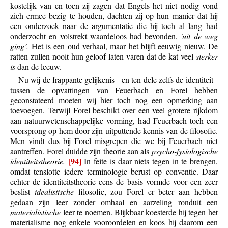
kostelijk van en toen zij zagen dat Engels het niet nodig vond
zich ermee bezig te houden, dachten zij op hun manier dat hij
een onderzoek naar de argumentatie die hij toch al lang had
onderzocht en volstrekt waardeloos had bevonden,
'uit de weg
ging’.
Het is een oud verhaal, maar het blijft eeuwig nieuw. De
ratten zullen nooit hun geloof laten varen dat de kat veel
sterker
is
dan de leeuw.
Nu wij de frappante gelijkenis - en ten dele zelfs de identiteit -
tussen de opvattingen van Feuerbach en Forel hebben
geconstateerd moeten wij hier toch nog een opmerking aan
toevoegen. Terwijl Forel beschikt over een veel grotere rijkdom
aan natuurwetenschappelijke vorming, had Feuerbach toch een
voorsprong op hem door zijn uitputtende kennis van de filosofie.
Men vindt dus bij Forel misgrepen die we bij Feuerbach niet
aantreffen. Forel duidde zijn theorie aan als
psycho-fysiologische
[94]
identiteitstheorie.
In feite is daar niets tegen in te brengen,
omdat tenslotte iedere terminologie berust op conventie. Daar
echter de identiteitstheorie eens de basis vormde voor een zeer
beslist
idealistische
filosofie, zou Forel er beter aan hebben
gedaan zijn leer zonder omhaal en aarzeling ronduit een
materialistische
leer te noemen. Blijkbaar koesterde hij tegen het
materialisme nog enkele vooroordelen en koos hij daarom een