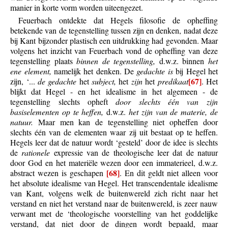
manier in korte vorm worden uiteengezet.
Feuerbach ontdekte dat Hegels filosofie de opheffing
betekende van de tegenstelling tussen zijn en denken, nadat deze
bij Kant bijzonder plastisch een uitdrukking had gevonden. Maar
volgens het inzicht van Feuerbach vond de opheffing van deze
tegenstelling plaats
binnen de tegenstelling,
d.w.z. binnen
het
ene element,
namelijk het denken. De
gedachte is
bij Hegel het
[67]
zijn, ‘...
de gedachte
het
subject,
het
zijn
het
predikaat
. Het
blijkt dat Hegel - en het idealisme in het algemeen - de
tegenstelling slechts opheft
door slechts één van zijn
basiselementen op te heffen,
d.w.z.
het zijn van de materie, de
natuur.
Maar men kan de tegenstelling niet opheffen door
slechts één van de elementen waar zij uit bestaat op te heffen.
Hegels leer dat de natuur wordt ‘gesteld’ door de idee is slechts
de
rationele
expressie van de theologische leer dat de natuur
door God en het materiële wezen door een immaterieel, d.w.z.
[68]
abstract wezen is geschapen
. En dit geldt niet alleen voor
het absolute idealisme van Hegel. Het transcendentale idealisme
van Kant, volgens welk de buitenwereld zich richt naar het
verstand en niet het verstand naar de buitenwereld, is zeer nauw
verwant met de ‘theologische voorstelling van het goddelijke
verstand, dat niet door de dingen wordt bepaald, maar