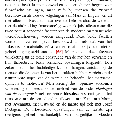
nog niet heeft kunnen opwerken tot een dieper begrip voor
filosofische stellingen, maar zelfs bij mensen die zichzelf
beschouwen als trouwe volgelingen van Marx en Engels - en dit
niet alleen in Rusland, maar over de hele beschaafde wereld -
met de uitdrukking ‘marxisme’ gewoonlijk juist alleen maar die
twee zojuist genoemde facetten van de moderne materialistische
wereldbeschouwing worden aangeduid. Deze beide facetten
worden in zo een geval beschouwd als iets dat van het
‘filosofische materialisme’ volkomen onafhankelijk, zoal niet er
[56]
geheel tegengesteld aan is.
Maar omdat deze facetten
willekeurig uit de totale constructie van de met hen verwante en
hun theoretische basis vormende opvattingen losgerukt, toch
zeker niet in het luchtledige kunnen hangen, ontstaat bij de
mensen die de operatie van het uitrukken hebben verricht op de
natuurlijkste wijze van de wereld de behoefte ‘het marxisme’
opnieuw te ‘motiveren’. Men verenigt dus - opnieuw volkomen
willekeurig en meestal onder invloed van de onder
ideologen
van de bourgeoisie
net heersende filosofische stromingen - het
marxisme met de een of andere filosofie: met Kant, met Mach,
met Avenarius, met Ostwald en de laatste tijd ook met Jozef
Dietzgen. De filosofische opvattingen van de laatste zijn
overigens geheel onafhankelijk van burgerlijke invloeden