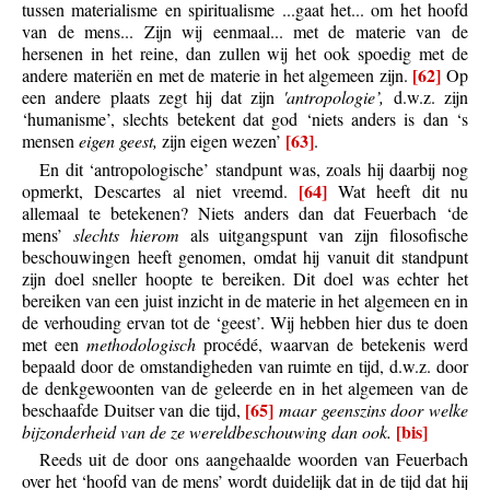
tussen materialisme en spiritualisme ...gaat het... om het hoofd
van de mens... Zijn wij eenmaal... met de materie van de
hersenen in het reine, dan zullen wij het ook spoedig met de
[62]
andere materiën en met de materie in het algemeen zijn.
Op
een andere plaats zegt hij dat zijn
'antropologie’,
d.w.z. zijn
‘humanisme’, slechts betekent dat god ‘niets anders is dan ‘s
[63]
mensen
eigen geest,
zijn eigen wezen’
.
En dit ‘antropologische’ standpunt was, zoals hij daarbij nog
[64]
opmerkt, Descartes al niet vreemd.
Wat heeft dit nu
allemaal te betekenen? Niets anders dan dat Feuerbach ‘de
mens’
slechts hierom
als uitgangspunt van zijn filosofische
beschouwingen heeft genomen, omdat hij vanuit dit standpunt
zijn doel sneller hoopte te bereiken. Dit doel was echter het
bereiken van een juist inzicht in de materie in het algemeen en in
de verhouding ervan tot de ‘geest’. Wij hebben hier dus te doen
met een
methodologisch
procédé, waarvan de betekenis werd
bepaald door de omstandigheden van ruimte en tijd, d.w.z. door
de denkgewoonten van de geleerde en in het algemeen van de
[65]
beschaafde Duitser van die tijd,
maar geenszins door welke
[bis]
bijzonderheid van de ze wereldbeschouwing dan ook.
Reeds uit de door ons aangehaalde woorden van Feuerbach
over het ‘hoofd van de mens’ wordt duidelijk dat in de tijd dat hij