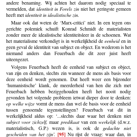
andere benaming. Wij achten het daarom nodig speciaal te
vermelden, dat
identiteit in Forels zin
niet het geringste gemeen
heeft met
identiteit in idealistische zin.
Maar ook dat weten de ‘Marx-critici’ niet. In een tegen ons
gerichte polemiek schuift Konrad Schmidt de materialisten
zonder meer de idealistische identiteitsleer in de schoenen. Wat
het materialisme verkondigt is in werkelijkheid de
eenheid
en in
geen geval de identiteit van subject en object. En wederom is het
niemand anders dan Feuerbach die dit zeer juist heeft
uiteengezet.
Volgens Feuerbach heeft de eenheid van subject en object,
van zijn en denken, slechts zin wanneer de mens als basis voor
deze eenheid wordt genomen. Dat heeft weer een bijzonder
‘humanistische’ klank, de meerderheid van hen die zich met
Feuerbach hebben beziggehouden heeft het nooit nodig
gevonden het volgende probleem ietwat dieper door te denken:
op welke wijze
vormt de mens dan wel de basis voor de eenheid
tussen genoemde tegenstellingen? Feuerbach vat dit in
werkelijkheid aldus op: ‘...slechts daar waar het denken niet
subject voor zichzelf,
maar
predikaat
van een
werkelijk
(d.w.z.
materialistisch, G.P.) wezen is, is ook de
gedachte niet
[95]
gescheiden van het zijn’.
Nu rijst de vraag: waar dan, in