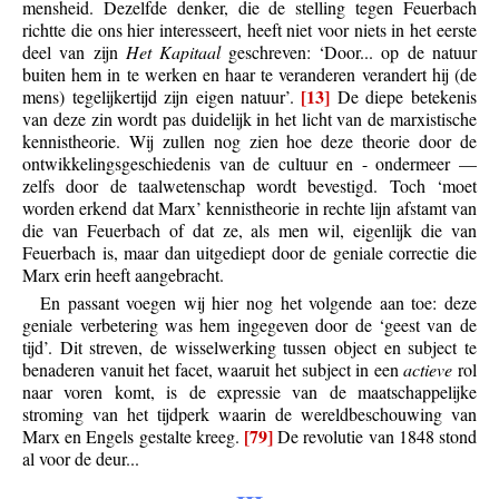
mensheid. Dezelfde denker, die de stelling tegen Feuerbach
richtte die ons hier interesseert, heeft niet voor niets in het eerste
deel van zijn
Het Kapitaal
geschreven: ‘Door... op de natuur
buiten hem in te werken en haar te veranderen verandert hij (de
[13]
mens) tegelijkertijd zijn eigen natuur’.
De diepe betekenis
van deze zin wordt pas duidelijk in het licht van de marxistische
kennistheorie. Wij zullen nog zien hoe deze theorie door de
ontwikkelingsgeschiedenis van de cultuur en - ondermeer —
zelfs door de taalwetenschap wordt bevestigd. Toch ‘moet
worden erkend dat Marx’ kennistheorie in rechte lijn afstamt van
die van Feuerbach of dat ze, als men wil, eigenlijk die van
Feuerbach is, maar dan uitgediept door de geniale correctie die
Marx erin heeft aangebracht.
En passant voegen wij hier nog het volgende aan toe: deze
geniale verbetering was hem ingegeven door de ‘geest van de
tijd’. Dit streven, de wisselwerking tussen object en subject te
benaderen vanuit het facet, waaruit het subject in een
actieve
rol
naar voren komt, is de expressie van de maatschappelijke
stroming van het tijdperk waarin de wereldbeschouwing van
[79]
Marx en Engels gestalte kreeg.
De revolutie van 1848 stond
al voor de deur...