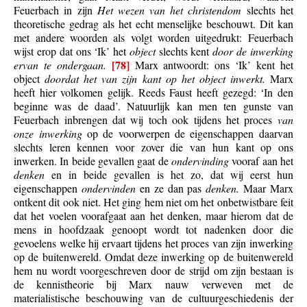
Feuerbach in zijn
Het wezen van het christendom
slechts het
theoretische gedrag als het echt menselijke beschouwt. Dit kan
met andere woorden als volgt worden uitgedrukt: Feuerbach
wijst erop dat ons ‘Ik’ het
object
slechts kent
door de inwerking
[78]
ervan te ondergaan.
Marx antwoordt: ons ‘Ik’ kent het
object
doordat het van zijn kant op het object inwerkt.
Marx
heeft hier volkomen gelijk. Reeds Faust heeft gezegd: ‘In den
beginne was de daad’. Natuurlijk kan men ten gunste van
Feuerbach inbrengen dat wij toch ook tijdens het proces
van
onze inwerking
op de voorwerpen de eigenschappen daarvan
slechts leren kennen voor zover die van hun kant op ons
inwerken. In beide gevallen gaat de
ondervinding
vooraf aan het
denken
en in beide gevallen is het zo, dat wij eerst hun
eigenschappen
ondervinden
en ze dan pas
denken.
Maar Marx
ontkent dit ook niet. Het ging hem niet om het onbetwistbare feit
dat het voelen voorafgaat aan het denken, maar hierom dat de
mens in hoofdzaak genoopt wordt tot nadenken door die
gevoelens welke hij ervaart tijdens het proces van zijn inwerking
op de buitenwereld. Omdat deze inwerking op de buitenwereld
hem nu wordt voorgeschreven door de strijd om zijn bestaan is
de kennistheorie bij Marx nauw verweven met de
materialistische beschouwing van de cultuurgeschiedenis der