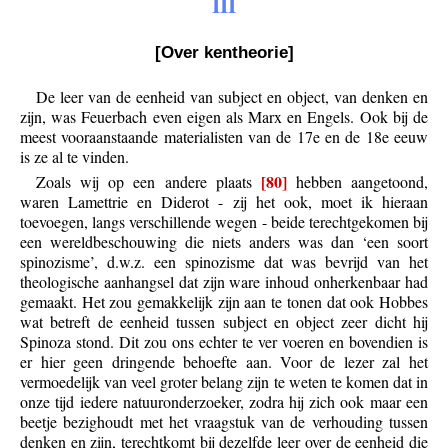
III
[Over kentheorie]
De leer van de eenheid van subject en object, van denken en
zijn, was Feuerbach even eigen als Marx en Engels. Ook bij de
meest vooraanstaande materialisten van de 17e en de 18e eeuw
is ze al te vinden.
[80]
Zoals wij op een andere plaats
hebben aangetoond,
waren Lamettrie en Diderot - zij het ook, moet ik hieraan
toevoegen, langs verschillende wegen - beide terechtgekomen bij
een wereldbeschouwing die niets anders was dan ‘een soort
spinozisme’, d.w.z. een spinozisme dat was bevrijd van het
theologische aanhangsel dat zijn ware inhoud onherkenbaar had
gemaakt. Het zou gemakkelijk zijn aan te tonen dat ook Hobbes
wat betreft de eenheid tussen subject en object zeer dicht hij
Spinoza stond. Dit zou ons echter te ver voeren en bovendien is
er hier geen dringende behoefte aan. Voor de lezer zal het
vermoedelijk van veel groter belang zijn te weten te komen dat in
onze tijd iedere natuuronderzoeker, zodra hij zich ook maar een
beetje bezighoudt met het vraagstuk van de verhouding tussen
denken en zijn, terechtkomt bij dezelfde leer over de eenheid die