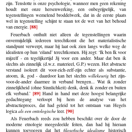
zijn. Tenslotte is onze psychologie, wanneer men geen rekening
houdt met onze hersenwerking, een onbegrijpelijk, van
tegenstellingen wemelend broddelwerk, dat in de eerste plaats
wel in tegenstelling schijnt te staan tot de wet van het behoud
[88]
van energie.
Feuerbach onthult niet alleen de tegenstellingen waarin
onvermijdelijk iedereen terechtkomt die het materialistische
standpunt verwerpt, maar hij laat ook zien langs welke weg de
idealisten op hun ‘eiland’ terechtkomen. Hij zegt: ‘Ik ben Ik voor
mijzelf - en tegelijkertijd Jij voor een ander. Maar dat ben ik
slechts als zinnelijk (d.w.z. materieel, G.P.) wezen. Het abstracte
verstand isoleert dit voor-zich-zelf-zijn echter als substantie,
atoom, ik, god - daardoor kan het slechts
willekeurig
het zijn-
voor-de-ander daarmee in verband brengen... Wat ik zonder
zinnelijkheid (ohne Sinnlichkeit) denk, denk ik zonder en buiten
[89]
elk verband.’
Hand in hand met deze hoogst belangrijke
gedachtegang verloopt bij hem de analyse van het
abstractieproces, dat had geleid tot het ontstaan van Hegels
[90]
logica
als een ontologische
leer.
Als Feuerbach reeds zou hebben beschikt over de door de
moderne etnologie meegedeelde feiten, dan had hij hieraan
kunnen toevoegen dat het
filosofische idealisme
historisch