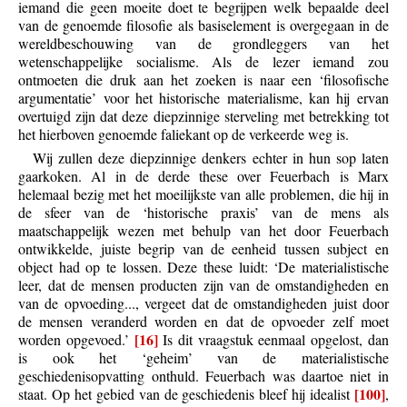
iemand die geen moeite doet te begrijpen welk bepaalde deel
van de genoemde filosofie als basiselement is overgegaan in de
wereldbeschouwing van de grondleggers van het
wetenschappelijke socialisme. Als de lezer iemand zou
ontmoeten die druk aan het zoeken is naar een ‘filosofische
argumentatie’ voor het historische materialisme, kan hij ervan
overtuigd zijn dat deze diepzinnige sterveling met betrekking tot
het hierboven genoemde faliekant op de verkeerde weg is.
Wij zullen deze diepzinnige denkers echter in hun sop laten
gaarkoken. Al in de derde these over Feuerbach is Marx
helemaal bezig met het moeilijkste van alle problemen, die hij in
de sfeer van de ‘historische praxis’ van de mens als
maatschappelijk wezen met behulp van het door Feuerbach
ontwikkelde, juiste begrip van de eenheid tussen subject en
object had op te lossen. Deze these luidt: ‘De materialistische
leer, dat de mensen producten zijn van de omstandigheden en
van de opvoeding..., vergeet dat de omstandigheden juist door
de mensen veranderd worden en dat de opvoeder zelf moet
[16]
worden opgevoed.’
Is dit vraagstuk eenmaal opgelost, dan
is ook het ‘geheim’ van de materialistische
geschiedenisopvatting onthuld. Feuerbach was daartoe niet in
[100]
staat. Op het gebied van de geschiedenis bleef hij idealist
,