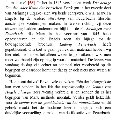
[58]
‘humanisme’
. In het in 1845 verschenen werk
Die heilige
Familie, oder Kritik der kritischen Kritik
(nu in het tweede deel
van Mehrings uitgave) zien wij beide schrijvers, d.w.z. Marx en
Engels, bij de verdere
uitwerking
van Feuerbachs filosofie
aanzienlijke vorderingen maken. In welke richting zij deze
uitwerking hadden ondernomen blijkt uit de elf
Stellingen over
Feuerbach,
die Marx in het voorjaar van 1845 heeft
opgeschreven en die Engels toen als bijlage tot de
bovengenoemde brochure
Ludwig Feuerbach
heeft
gepubliceerd. Om kort te gaan: gebrek aan materiaal hebben wij
hier niet, men moet het alleen weten te gebruiken, d.w.z. men
moet voorbereid zijn op begrip voor dit materiaal. De lezers van
vandaag de dag zijn echter nu eenmaal niet voorbereid op dit
begrijpen en daardoor komt het dat zij er ook niets mee weten te
beginnen.
Hoe komt dat zo? Er zijn vele oorzaken. Eén der belangrijkste
kan men vinden in het feit dat tegenwoordig de
kennis van
Hegels filosofie
zeer weinig verbreid is en zonder dit is het
begrijpen van Marx methode moeilijk. Verder geldt hetzelfde
voor de
kennis van de geschiedenis van het materialisme
en dit
gebrek maakt het de moderne lezer onmogelijk zich een
duidelijke voorstelling te maken van de filosofie van Feuerbach.