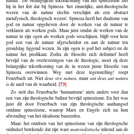
natuur’. De belangrijkste tekortkoming van het spinozisme ziet
hij in het feit dat bij Spinoza ‘het zinnelijke, anti-theologische
wezen van de natuur slechts verschijnt als een abstract
metafysisch, theologisch wezen’. Spinoza heeft het dualisme van
god en natuur opgeheven door de werken van de natuur te
verklaren als werken gods. Maar juist omdat de werken van de
natuur in zijn ogen als werken gods verschijnen, blijft voor hem
god een van de natuur afgescheiden en aan de natuur ten
grondslag liggend wezen. In zijn ogen is god het subject en de
natuur het predikaat. Zodra de filosofie zich definitief heeft
bevrijd van de overleveringen van de theologie, moet zij deze
belangrijke tekortkoming van de in wezen juiste filosofie van
Spinoza overwinnen. Weg met deze tegenstelling! roept
Feuerbach uit. Niet
deus sive natura,
maar
aut deus aut natura
[73]
is
de aard van de waarheid.
Zo stelt dus Feuerbachs ‘humanisme’ niets anders voor dan
een van zijn theologische ballast bevrijd spinozisme. En het was
juist dit door Feuerbach van zijn theologische aanhangsel
ontdane spinozisme, waarop Marx en Engels zich na hun
afwending van het idealisme baseerden.
Maar: het ontdoen van het spinozisme van zijn theologische
omhulsel betekende dat zijn ware
materialistische
inhoud aan de