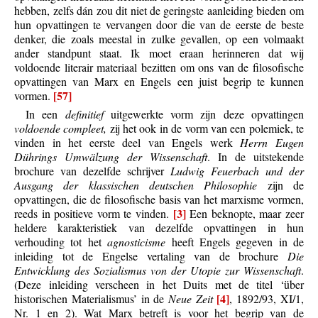
hebben, zelfs dán zou dit niet de geringste aanleiding bieden om
hun opvattingen te vervangen door die van de eerste de beste
denker, die zoals meestal in zulke gevallen, op een volmaakt
ander standpunt staat. Ik moet eraan herinneren dat wij
voldoende literair materiaal bezitten om ons van de filosofische
opvattingen van Marx en Engels een juist begrip te kunnen
[57]
vormen.
In een
definitief
uitgewerkte vorm zijn deze opvattingen
voldoende compleet,
zij het ook in de vorm van een polemiek, te
vinden in het eerste deel van Engels werk
Herrn Eugen
Dührings Umwälzung der Wissenschaft
. In de uitstekende
brochure van dezelfde schrijver
Ludwig Feuerbach und der
Ausgang der klassischen deutschen Philosophie
zijn de
opvattingen, die de filosofische basis van het marxisme vormen,
[3]
reeds in positieve vorm te vinden.
Een beknopte, maar zeer
heldere karakteristiek van dezelfde opvattingen in hun
verhouding tot het
agnosticisme
heeft Engels gegeven in de
inleiding tot de Engelse vertaling van de brochure
Die
Entwicklung des Sozialismus von der Utopie zur Wissenschaft
.
(Deze inleiding verscheen in het Duits met de titel ‘über
[4]
historischen Materialismus’ in de
Neue Zeit
, 1892/93, XI/1,
Nr. 1 en 2). Wat Marx betreft is voor het begrip van de