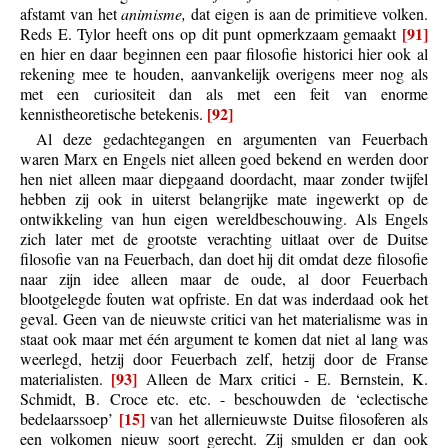
afstamt van het
animisme,
dat eigen is aan de primitieve volken.
[91]
Reds E. Tylor heeft ons op dit punt opmerkzaam gemaakt
en hier en daar beginnen een paar filosofie historici hier ook al
rekening mee te houden, aanvankelijk overigens meer nog als
met een curiositeit dan als met een feit van enorme
[92]
kennistheoretische betekenis.
Al deze gedachtegangen en argumenten van Feuerbach
waren Marx en Engels niet alleen goed bekend en werden door
hen niet alleen maar diepgaand doordacht, maar zonder twijfel
hebben zij ook in uiterst belangrijke mate ingewerkt op de
ontwikkeling van hun eigen wereldbeschouwing. Als Engels
zich later met de grootste verachting uitlaat over de Duitse
filosofie van na Feuerbach, dan doet hij dit omdat deze filosofie
naar zijn idee alleen maar de oude, al door Feuerbach
blootgelegde fouten wat opfriste. En dat was inderdaad ook het
geval. Geen van de nieuwste critici van het materialisme was in
staat ook maar met één argument te komen dat niet al lang was
weerlegd, hetzij door Feuerbach zelf, hetzij door de Franse
[93]
materialisten.
Alleen de Marx critici - E. Bernstein, K.
Schmidt, B. Croce etc. etc. - beschouwden de ‘eclectische
[15]
bedelaarssoep’
van het allernieuwste Duitse filosoferen als
een volkomen nieuw soort gerecht. Zij smulden er dan ook