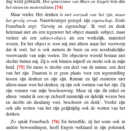
dag werd gebracht.
Het spinozisme van Marx en Engels
was dus
[74]
het nieuwste materialisme.
Maar verder. Het denken is
niet oorzaak van het zijn, maar
het gevolg ervan
. Nauwkeuriger gezegd: zijn
eigenschap
. Zoals
Feuerbach zegt: ‘Gevolg en eigenschap’. Ik voel en denk
helemaal niet als een tegenover het object staande subject, maar
veeleer als een
subject-object,
als een werkelijk, materieel
wezen. En het object is voor mij niet alleen maar het voorwerp
dat ik voel, het is ook meteen de basis en een noodzakelijke
voorwaarde van mijn voelen. De objectieve wereld bestaat niet
slechts buiten mij. Zij is ook binnen mijzelf en steekt ook in mijn
[75]
huid.
De mens is slechts een deel van de natuur, een deel
van het zijn. Daarom is er geen plaats voor een tegenstelling
tussen zijn denken en zijn zijn. Ruimte en tijd existeren niet
alleen maar voor het denken, zij zijn ook vormen van het zijn. Zij
zijn vormen van mijn beschouwing. Maar zij zijn dit enkel en
alleen ‘omdat ik een op zichzelf ruimtelijk en tijdelijk wezen ben
en slechts als dusdanig voel, beschouw en denk’. Verder zijn
ook alle wetten van het zijn gelijktijdig ook de wetten van het
denken.
[76]
Zo sprak Feuerbach.
En hetzelfde, zij het soms ook in
andere bewoordingen, heeft Engels verklaard in zijn polemiek