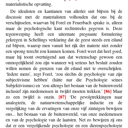
materialistische opvatting.
De idealisten en kantianen van allerlei snit blijven bij de
discussie met de materialisten volhouden dat ons bij de
verschijnselen, waarvan bij Forel en Feuerbach sprake is, alleen
maar de psychologische kant rechtstreeks gegeven is. Deze
tegenwerping heeft een uitermate pregnante formulering
gekregen in Schellings verklaring dat de geest steeds een eiland
zal blijven, waarop men vanuit het rijk der materie niet zonder
een sprong terecht zou kunnen komen. Forel weet dat heel goed,
maar hij toont overtuigend aan dat wetenschap gewoon een
onmogelijkheid zou zijn wanneer wij serieus het besluit zouden
willen nemen de grenzen van dit eiland niet te overschrijden.
‘Iedere mens’, zegt Forel, ‘zou slechts de psychologie van zijn
subjectivisme hebben’ (hätte nur die Psychologie seines
Subjektivismus) en ‘zou allengs het bestaan van de buitenwereld
[86]
inclusief zijn medemensen in twijfel moeten trekken.’
Maar
[87]
zo een twijfel is onzin.
‘De gevolgtrekkingen naar
analogieën, de natuurwetenschappelijke inductie en de
vergelijking van de ervaringen van onze vijf zintuigen bewijzen
ons... het bestaan van de buitenwereld, van onze medemensen
en van de psychologie van de laatsten. Net zo bewijzen zij ons
dat er een vergelijkende psychologie en een dierenpsychologie