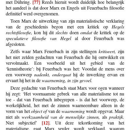
[77]
met Dühring.
Reeds hieruit wordt duidelijk hoe belangrijk
het aandeel is dat door Marx en Engels uit Feuerbachs filosofie
definitief werd overgenomen.
Toen Marx de uitwerking van zijn materialistische verklaring
van de geschiedenis begon met een kritiek op
Hegels
rechtsfilosofie,
kon hij dit
slechts
doen
omdat
de kritiek op de
speculatieve filosofie van Hegel
al door Feuerbach was
afgesloten.
Zelfs waar Marx Feuerbach in zijn stellingen
kritiseert,
zijn
het niet zelden gedachten van Feuerbach die hij ontwikkelt en
vervolmaakt. Een voorbeeld uit het gebied van de
‘kennistheorie’: bij Feuerbach was het: Voordat de mens over
een voorwerp
nadenkt, ondergaat
hij de inwerking ervan en
ervaart hij het in de
waarneming, in zijn gevoel.
Deze gedachte van Feuerbach staat Marx voor ogen wanneer
hij zegt: ‘Het voornaamste gebrek van alle materialisme tot nu
toe - dat van Feuerbach inbegrepen - is dat het voorwerp, de
werkelijkheid, het met de zinnen waarneembare alleen in de
vorm van het
object of
van de
waarneming
wordt opgevat. Maar
niet als
werkzaamheid van de menselijke zinnen,
als
praktijk.
[12]
Niet subjectief’
. Uit deze tekortkoming van het
materialisme, gaat Marx verder, wordt verklaard, waarom