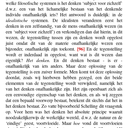
welke filosofische systemen is het denken ‘subject voor zichzelf’
d.w.z. een van het lichamelijke bestaan van het denkende
individu onafhankelijk iets? Het antwoord is duidelijk: in de
idealistische
systemen. De idealisten veranderen eerst het
denken in een zelfstandig, van de mens onafhankelijk wezen (in
een ‘subject voor zichzelf’) en verkondigen dan dat hierin, in dit
wezen, de tegenstelling tussen zijn en denken wordt opgelost
juist omdat dit van de materie onafhankelijke wezen een
[96]
bijzonder, onafhankelijk zijn toekomt.
En de tegenstelling
wordt er inderdaad in opgelost, want wat is dit wezen dan
eigenlijk?
Het denken.
En dit denken bestaat - is er -
onafhankelijk van iets anders. Maar deze oplossing van de
tegenstelling is een zuiver formele. Men komt tot deze oplossing
doordat, zoals wij hierboven hebben gezegd, een der beide
elementen van de tegenstelling wordt verwijderd, namelijk het
van het denken onafhankelijke zijn. Het zijn openbaart zich als
een eenvoudige eigenschap van het denken, en als wij zeggen
dat een bepaald voorwerp bestaat, betekent dit slechts dat het in
het denken bestaat. Zo vatte bijvoorbeeld Schelling dit vraagstuk
op. Voor hem was het denken het absolute principe waaruit
noodzakelijkerwijs de werkelijke wereld, d.w.z. de natuur en de
‘eindige’ geest, voortvloeide. Maar
hoe
vond dit voortvloeien