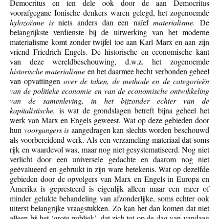
Democritus en ten dele ook door de aan Democritus
voorafgegane Ionische denkers waren gelegd, het zogenoemde
hylozoïsme is
niets anders dan een naïef
materialisme.
De
belangrijkste verdienste bij de uitwerking van het moderne
materialisme komt zonder twijfel toe aan Karl Marx en aan zijn
vriend Friedrich Engels. De historische en economische kant
van deze wereldbeschouwing, d.w.z. het zogenoemde
historische materialisme
en het daarmee hecht verbonden geheel
van opvattingen
over de taken, de methode en de categorieën
van de politieke economie en van de economische ontwikkeling
van de samenleving, in het bijzonder echter van de
kapitalistische,
is wat de grondslagen betreft bijna geheel het
werk van Marx en Engels geweest. Wat op deze gebieden door
hun
voorgangers is
aangedragen kan slechts worden beschouwd
als voorbereidend werk. Als een verzameling materiaal dat soms
rijk en waardevol was, maar nog niet gesystematiseerd. Nog niet
verlicht door een universele gedachte en daarom nog niet
geëvalueerd en gebruikt in zijn ware betekenis. Wat op dezelfde
gebieden door de opvolgers van Marx en Engels in Europa en
Amerika is gepresteerd is eigenlijk alleen maar een meer of
minder gelukte behandeling van afzonderlijke, soms echter ook
uiterst belangrijke vraagstukken. Zo kan het dan komen dat niet
alleen bij het ‘grote publiek’, dat zich tot op de dag van vandaag