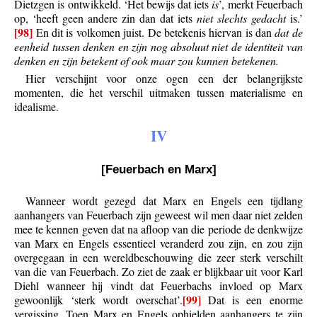
Dietzgen is ontwikkeld. ‘Het bewijs dat iets
is
’, merkt Feuerbach
op, ‘heeft geen andere zin dan dat iets
niet slechts gedacht
is.’
[98]
En dit is volkomen juist. De betekenis hiervan is dan
dat de
eenheid tussen denken en zijn nog absoluut niet de identiteit van
denken en zijn betekent of ook maar zou kunnen betekenen.
Hier verschijnt voor onze ogen een der belangrijkste
momenten, die het verschil uitmaken tussen materialisme en
idealisme.
IV
[Feuerbach en Marx]
Wanneer wordt gezegd dat Marx en Engels een tijdlang
aanhangers van Feuerbach zijn geweest wil men daar niet zelden
mee te kennen geven dat na afloop van die periode de denkwijze
van Marx en Engels essentieel veranderd zou zijn, en zou zijn
overgegaan in een wereldbeschouwing die zeer sterk verschilt
van die van Feuerbach. Zo ziet de zaak er blijkbaar uit voor Karl
Diehl wanneer hij vindt dat Feuerbachs invloed op Marx
[99]
gewoonlijk ‘sterk wordt overschat’.
Dat is een enorme
vergissing. Toen Marx en Engels ophielden aanhangers te zijn