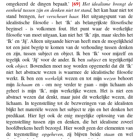
[69]
omgekeerd de dingen bepaalt.’
Het idealisme brengt de
eenheid tussen zijn en denken niet tot stand,
het kan haar niet tot
stand brengen,
het verscheurt haar.
Het uitgangspunt van de
idealistische filosofie - het ‘Ik’ als belangrijkste filosofische
beginsel - is volkomen fout. Het punt waar de werkelijke
filosofie van moet uitgaan, kan niet het ‘Ik’ zijn, maar slechts het
‘Ik’ en ‘Jij’. Alleen uitgaande hiervan heeft men de mogelijkheid
tot een juist begrip te komen van de verhouding tussen denken
en zijn, tussen subject en object. Ik ben ‘Ik’ voor mijzelf en
tegelijk ook ‘Jij’ voor de ander. Ik ben
subject
en tegelijkertijd
ook
object.
Bovendien moet nog worden opgemerkt dat dit ‘Ik’
niet het abstracte wezen is waarmee de idealistische filosofie
werkt. Ik ben een
werkelijk
wezen en tot mijn
wezen
behoort
mijn
lichaam
en - om nog verder te gaan - mijn lichaam als
geheel is mijn ‘Ik’, mijn werkelijke wezen. Het is niet een
abstract wezen dat denkt, maar juist dit werkelijke wezen, dit
lichaam. In tegenstelling tot de bezweringen van de idealisten
blijkt het materiële wezen het subject te zijn en het denken het
predikaat. Hier ligt ook de enig mogelijke oplossing van die
tegenstelling tussen zijn en denken, die het idealisme zoveel
hoofdbrekens heeft bezorgd. Hier wordt geen der elementen van
de tegenstelling
opgeheven,
zij blijven beide
staan
en wel