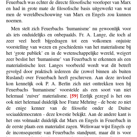
Feuerbach was echter de directe filosofische voorloper van Marx
en had in grote mate de filosofische basis uitgewerkt van wat
men de wereldbeschouwing van Marx en Engels zou kunnen
noemen.
Men stelt zich Feuerbachs ‘humanisme’ nu gewoonlijk voor
als iets onduidelijks en onbepaalds. Fr. A. Lange, die toch al
zeer veel heeft bijgedragen tot een volkomen onjuiste
voorstelling van wezen en geschiedenis van het materialisme bij
het ‘grote publiek’ en in de wetenschappelijke wereld, weigert
zeer beslist het ‘humanisme’ van Feuerbach te erkennen als een
materialistische leer. Langes voorbeeld wordt wat dit betreft
gevolgd door praktisch iedereen die (zowel binnen als buiten
Rusland) over Feuerbach heeft geschreven. Aan deze invloed
kon kennelijk ook P. A. Berlin zich niet onttrekken toen hij
Feuerbachs ‘humanisme’ voorstelde als een soort van niet
[59]
helemaal ‘zuiver’ materialisme.
Eerlijk gezegd is het ons
ook niet helemaal duidelijk hoe Franz Mehring - de beste zo niet
de enige kenner van de filosofie onder de Duitse
sociaaldemocraten - deze kwestie bekijkt. Aan de andere kant is
het ons volmaakt duidelijk dat Marx en Engels in Feuerbach in
de eerste plaats een materialist zagen. Weliswaar wijst Engels op
de inconsequentie van Feuerbachs standpunt, maar dit is voor