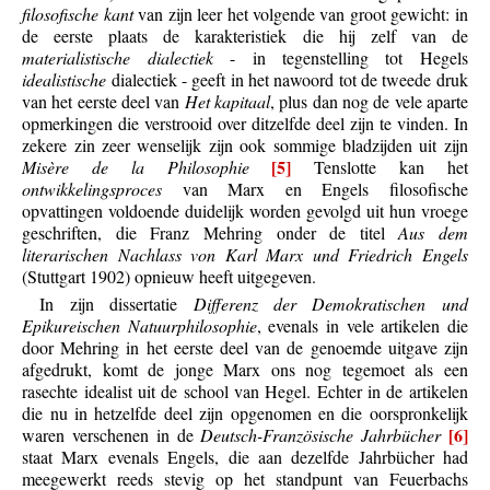
filosofische kant
van zijn leer het volgende van groot gewicht: in
de eerste plaats de karakteristiek die hij zelf van de
materialistische dialectiek
- in tegenstelling tot Hegels
idealistische
dialectiek - geeft in het nawoord tot de tweede druk
van het eerste deel van
Het kapitaal
, plus dan nog de vele aparte
opmerkingen die verstrooid over ditzelfde deel zijn te vinden. In
zekere zin zeer wenselijk zijn ook sommige bladzijden uit zijn
[5]
Misère de la Philosophie
Tenslotte kan het
ontwikkelingsproces
van Marx en Engels filosofische
opvattingen voldoende duidelijk worden gevolgd uit hun vroege
geschriften, die Franz Mehring onder de titel
Aus dem
literarischen Nachlass von Karl Marx und Friedrich Engels
(Stuttgart 1902) opnieuw heeft uitgegeven.
In zijn dissertatie
Differenz der Demokratischen und
Epikureischen Natuurphilosophie
, evenals in vele artikelen die
door Mehring in het eerste deel van de genoemde uitgave zijn
afgedrukt, komt de jonge Marx ons nog tegemoet als een
rasechte idealist uit de school van Hegel. Echter in de artikelen
die nu in hetzelfde deel zijn opgenomen en die oorspronkelijk
[6]
waren verschenen in de
Deutsch-Französische Jahrbücher
staat Marx evenals Engels, die aan dezelfde Jahrbücher had
meegewerkt reeds stevig op het standpunt van Feuerbachs