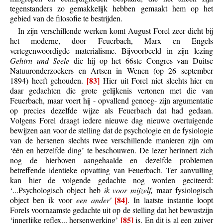
tegenstanders zo gemakkelijk hebben gemaakt hem op het
gebied van de filosofie te bestrijden.
In zijn verschillende werken komt August Forel zeer dicht bij
het moderne, door Feuerbach, Marx en Engels
vertegenwoordigde materialisme. Bijvoorbeeld in zijn lezing
Gehirn und Seele
die hij op het 66ste Congres van Duitse
Natuuronderzoekers en Artsen in Wenen (op 26 september
[83]
1894) heeft gehouden.
Hier uit Forel niet slechts hier en
daar gedachten die grote gelijkenis vertonen met die van
Feuerbach, maar voert hij - opvallend genoeg- zijn argumentatie
op precies dezelfde wijze als Feuerbach dat had gedaan.
Volgens Forel draagt iedere nieuwe dag nieuwe overtuigende
bewijzen aan voor de stelling dat de psychologie en de fysiologie
van de hersenen slechts twee verschillende manieren zijn om
‘één en hetzelfde ding’ te beschouwen. De lezer herinnert zich
nog de hierboven aangehaalde en dezelfde problemen
betreffende identieke opvatting van Feuerbach. Ter aanvulling
kan hier de volgende gedachte nog worden geciteerd:
‘...Psychologisch object heb
ik voor mijzelf,
maar fysiologisch
[84]
object ben ik voor
een ander'
. In laatste instantie loopt
Forels voornaamste gedachte uit op de stelling dat het bewustzijn
[85]
‘innerlijke reflex... hersenwerking’
is. En dit is al een zuiver