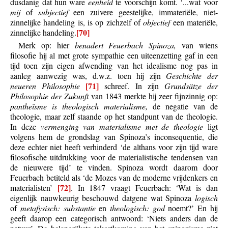
dusdanig dat hun ware
eenheid
te voorschijn komt. ‘...wat voor
mij
of
subjectief
een zuivere geestelijke, immateriële, niet-
zinnelijke handeling is, is op zichzelf of
objectief
een materiële,
[70]
zinnelijke handeling.
Merk op: hier
benadert Feuerbach Spinoza,
van wiens
filosofie hij al met grote sympathie een uiteenzetting gaf in een
tijd toen zijn eigen afwending van het idealisme nog pas in
aanleg aanwezig was, d.w.z. toen hij zijn
Geschichte der
[71]
neueren Philosophie
schreef. In zijn
Grundsätze der
Philosophie der Zukunft
van 1843 merkte hij zeer fijnzinnig op:
pantheïsme is theologisch materialisme,
de negatie van de
theologie, maar zelf staande op het standpunt van de theologie.
In deze
vermenging van materialisme met de theologie
ligt
volgens hem de grondslag van Spinoza’s inconsequentie, die
deze echter niet heeft verhinderd ‘de althans voor zijn tijd ware
filosofische uitdrukking voor de materialistische tendensen van
de nieuwere tijd’ te vinden. Spinoza wordt daarom door
Feuerbach betiteld als ‘de Mozes van de moderne vrijdenkers en
[72]
materialisten’
. In 1847 vraagt Feuerbach: ‘Wat is dan
eigenlijk nauwkeurig beschouwd datgene wat Spinoza
logisch
of
metafysisch: substantie
en
theologisch: god
noemt?’ En hij
geeft daarop een categorisch antwoord: ‘Niets anders dan de