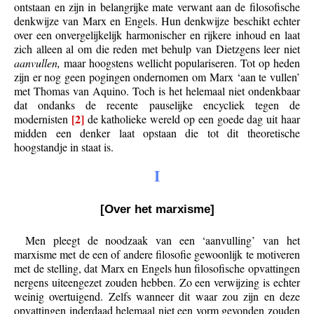
ontstaan en zijn in belangrijke mate verwant aan de filosofische
denkwijze van Marx en Engels. Hun denkwijze beschikt echter
over een onvergelijkelijk harmonischer en rijkere inhoud en laat
zich alleen al om die reden met behulp van Dietzgens leer niet
aanvullen,
maar hoogstens wellicht populariseren. Tot op heden
zijn er nog geen pogingen ondernomen om Marx ‘aan te vullen’
met Thomas van Aquino. Toch is het helemaal niet ondenkbaar
dat ondanks de recente pauselijke encycliek tegen de
[2]
modernisten
de katholieke wereld op een goede dag uit haar
midden een denker laat opstaan die tot dit theoretische
hoogstandje in staat is.
I
[Over het marxisme]
Men pleegt de noodzaak van een ‘aanvulling’ van het
marxisme met de een of andere filosofie gewoonlijk te motiveren
met de stelling, dat Marx en Engels hun filosofische opvattingen
nergens uiteengezet zouden hebben. Zo een verwijzing is echter
weinig overtuigend. Zelfs wanneer dit waar zou zijn en deze
opvattingen inderdaad helemaal niet een vorm gevonden zouden