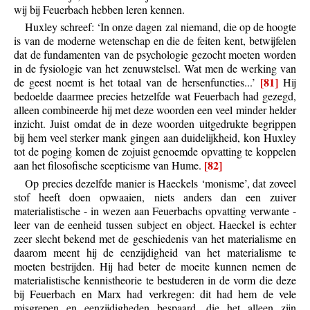
wij bij Feuerbach hebben leren kennen.
Huxley schreef: ‘In onze dagen zal niemand, die op de hoogte
is van de moderne wetenschap en die de feiten kent, betwijfelen
dat de fundamenten van de psychologie gezocht moeten worden
in de fysiologie van het zenuwstelsel. Wat men de werking van
[81]
de geest noemt is het totaal van de hersenfuncties...’
Hij
bedoelde daarmee precies hetzelfde wat Feuerbach had gezegd,
alleen combineerde hij met deze woorden een veel minder helder
inzicht. Juist omdat de in deze woorden uitgedrukte begrippen
bij hem veel sterker mank gingen aan duidelijkheid, kon Huxley
tot de poging komen de zojuist genoemde opvatting te koppelen
[82]
aan het filosofische scepticisme van Hume.
Op precies dezelfde manier is Haeckels ‘monisme’, dat zoveel
stof heeft doen opwaaien, niets anders dan een zuiver
materialistische - in wezen aan Feuerbachs opvatting verwante -
leer van de eenheid tussen subject en object. Haeckel is echter
zeer slecht bekend met de geschiedenis van het materialisme en
daarom meent hij de eenzijdigheid van het materialisme te
moeten bestrijden. Hij had beter de moeite kunnen nemen de
materialistische kennistheorie te bestuderen in de vorm die deze
bij Feuerbach en Marx had verkregen: dit had hem de vele
misgrepen en eenzijdigheden bespaard, die het alleen zijn