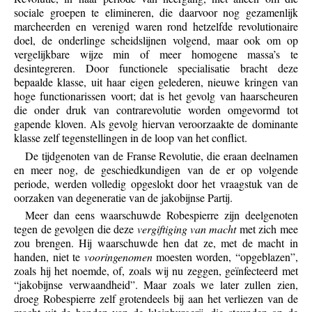
sociale groepen te elimineren, die daarvoor nog gezamenlijk
marcheerden en verenigd waren rond hetzelfde revolutionaire
doel, de onderlinge scheidslijnen volgend, maar ook om op
vergelijkbare wijze min of meer homogene massa’s te
desintegreren. Door functionele specialisatie bracht deze
bepaalde klasse, uit haar eigen gelederen, nieuwe kringen van
hoge functionarissen voort; dat is het gevolg van haarscheuren
die onder druk van contrarevolutie worden omgevormd tot
gapende kloven. Als gevolg hiervan veroorzaakte de dominante
klasse zelf tegenstellingen in de loop van het conflict.
De tijdgenoten van de Franse Revolutie, die eraan deelnamen
en meer nog, de geschiedkundigen van de er op volgende
periode, werden volledig opgeslokt door het vraagstuk van de
oorzaken van degeneratie van de jakobijnse Partij.
Meer dan eens waarschuwde Robespierre zijn deelgenoten
tegen de gevolgen die deze
vergiftiging van macht
met zich mee
zou brengen. Hij waarschuwde hen dat ze, met de macht in
handen, niet te
vooringenomen
moesten worden, “opgeblazen”,
zoals hij het noemde, of, zoals wij nu zeggen, geïnfecteerd met
“jakobijnse verwaandheid”. Maar zoals we later zullen zien,
droeg Robespierre zelf grotendeels bij aan het verliezen van de