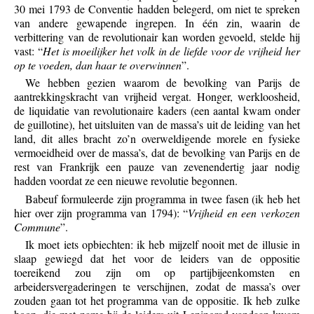
30 mei 1793 de Conventie hadden belegerd, om niet te spreken
van andere gewapende ingrepen. In één zin, waarin de
verbittering van de revolutionair kan worden gevoeld, stelde hij
vast: “
Het is moeilijker het volk in de liefde voor de vrijheid her
op te voeden, dan haar te overwinnen
”.
We hebben gezien waarom de bevolking van Parijs de
aantrekkingskracht van vrijheid vergat. Honger, werkloosheid,
de liquidatie van revolutionaire kaders (een aantal kwam onder
de guillotine), het uitsluiten van de massa’s uit de leiding van het
land, dit alles bracht zo’n overweldigende morele en fysieke
vermoeidheid over de massa’s, dat de bevolking van Parijs en de
rest van Frankrijk een pauze van zevenendertig jaar nodig
hadden voordat ze een nieuwe revolutie begonnen.
Babeuf formuleerde zijn programma in twee fasen (ik heb het
hier over zijn programma van 1794): “
Vrijheid en een verkozen
Commune
”.
Ik moet iets opbiechten: ik heb mijzelf nooit met de illusie in
slaap gewiegd dat het voor de leiders van de oppositie
toereikend zou zijn om op partijbijeenkomsten en
arbeidersvergaderingen te verschijnen, zodat de massa’s over
zouden gaan tot het programma van de oppositie. Ik heb zulke