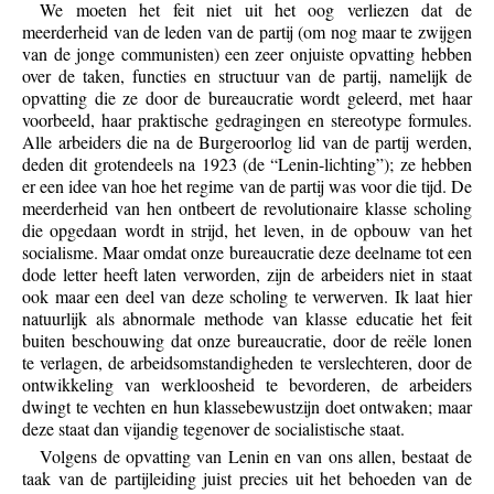
We moeten het feit niet uit het oog verliezen dat de
meerderheid van de leden van de partij (om nog maar te zwijgen
van de jonge communisten) een zeer onjuiste opvatting hebben
over de taken, functies en structuur van de partij, namelijk de
opvatting die ze door de bureaucratie wordt geleerd, met haar
voorbeeld, haar praktische gedragingen en stereotype formules.
Alle arbeiders die na de Burgeroorlog lid van de partij werden,
deden dit grotendeels na 1923 (de “Lenin-lichting”); ze hebben
er een idee van hoe het regime van de partij was voor die tijd. De
meerderheid van hen ontbeert de revolutionaire klasse scholing
die opgedaan wordt in strijd, het leven, in de opbouw van het
socialisme. Maar omdat onze bureaucratie deze deelname tot een
dode letter heeft laten verworden, zijn de arbeiders niet in staat
ook maar een deel van deze scholing te verwerven. Ik laat hier
natuurlijk als abnormale methode van klasse educatie het feit
buiten beschouwing dat onze bureaucratie, door de reële lonen
te verlagen, de arbeidsomstandigheden te verslechteren, door de
ontwikkeling van werkloosheid te bevorderen, de arbeiders
dwingt te vechten en hun klassebewustzijn doet ontwaken; maar
deze staat dan vijandig tegenover de socialistische staat.
Volgens de opvatting van Lenin en van ons allen, bestaat de
taak van de partijleiding juist precies uit het behoeden van de