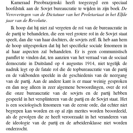
Kameraad Preobrazjenski heeft toegezegd een speciaal
hoofdstuk aan de Sovjet bureaucratie te wijden in zijn boek
De
Veroveringen van de Dictatuur van het Proletariaat in het Elfde
jaar van de Revolutie
.
Ik hoop dat hij niet zal vergeten de rol van de bureaucratie in
de partij te behandelen, die een veel grotere rol in de Sovjet staat
speelt, dan die van haar dochters, de sovjets zelf. Ik heb aan hem
de hoop uitgesproken dat hij het specifieke sociale fenomeen in
al haar aspecten zal behandelen. Er is geen communistisch
pamflet te vinden dat, ten aanzien van het verraad van de sociaal
democratie in Duitsland op 4 augustus 1914, niet tegelijk de
nadruk legt op de fatale rol die de topbureaucratie van de partij
en de vakbonden speelde in de geschiedenis van de neergang
van de partij. Aan de andere kant is er maar weinig gesproken
en dan nog alleen in zeer algemene bewoordingen, over de rol
die onze bureaucratie van de sovjets en de partij hebben
gespeeld in het versplinteren van de partij en de Sovjet staat. Het
is een sociologisch fenomeen van de eerste orde, dat echter niet
begrepen kan worden en op al zijn merites worden beoordeeld,
als de gevolgen die ze heeft veroorzaakt in het veranderen van
de ideologie van de partij en de arbeidersklasse niet worden
onderzocht.