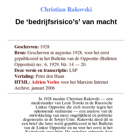
Christian Rakovski
De ‘bedrijfsrisico’s’ van macht
Geschreven:
1928
Bron:
Geschreven in augustus 1928, voor het eerst
gepubliceerd in het Bulletin van de Oppositie (Bulleten
Oppozitsii) no.: 6, 1929, blz. 14 — 20.
Deze versie en transcriptie:
LSP
Vertaling:
Peter den Haan
HTML:
Adrien Verlee
voor het Marxists Internet
Archive, januari 2006
In 1928 maakte Christian Rakovski — een
medestander van Leon Trotski in de Russische
Linkse Oppositie die zich verzette tegen het
opkomende stalinisme — een analyse van de
ontwikkeling van meer ongelijkheid en politieke
degeneratie in de Sovjet-Unie. Rakovski deed dit in
een brief die later werd gepubliceerd in het Bulletin
van de Linkse Oppositie en nu voor het eerst in het
Nederlands verschijnt. De vertaling gebeurde door