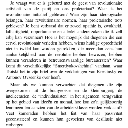
Je vraagt wat er is gebeurd met de geest van revolutionaire
activiteit van de partij en ons proletariaat? Waar is het
revolutionaire initiatief gebleven? Waar zijn haar ideologische
belangen, haar revolutionaire normen, haar proletarische trots
gebleven? Je bent verbaasd dat er zoveel apathie is, zwakheid,
lafhartigheid, opportunisme en allerlei andere zaken die ik zelf
erbij kan verzinnen? Hoe is het mogelijk dat diegenen die een
eervol revolutionair verleden hebben, wiens huidige oprechtheid
niet in twijfel kan worden getrokken, die meer dan eens hun
aanhankelijkheid aan de revolutie hebben bewezen, hebben
kunnen veranderen in betreurenswaardige bureaucraten? Waar
komt dit verschrikkelijke “Smerdyakovshchina” vandaan, waar
Trotski het in zijn brief over de verklaringen van Krestinsky en
Antonov-Ovseenko over heeft.
Maar als we kunnen verwachten dat diegenen die zijn
overgekomen uit de bourgeoisie en de kleinburgerij, de
intellectuelen, de “individualisten” in het algemeen, terugvallen
op het gebied van ideeën en moraal, hoe kan zo’n gelijksoortig
fenomeen ten aanzien van de arbeidersklasse worden verklaard?
Veel kameraden hebben het feit van haar passiviteit
geconstateerd en kunnen hun gevoelens van desillusie niet
verbergen.