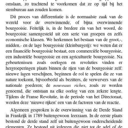
omslaan, zo trachtend te voorkomen dat ze op tijd bij het
stembureau aan zouden komen.
Dit proces van differentiatie is de normaalste zaak van de
wereld voor de overwinnende, of bijna overwinnende
bourgeoisie. Feitelijk is, in de bredere zin van het woord, de
bourgeoisie samengesteld uit een serie van groepen en zelfs
economische klassen. We herkennen het bestaan van de groot,-,
midden,- en de lage bourgeoisie (kleinburgerij): we weten dat er
een financiële bourgeoisie bestaat, een commerciële bourgeoisie,
een industriële bourgeoisie en een agriculturele bourgeoisie. Na
gebeurtenissen zoals oorlogen en revoluties vinden er
hergroeperingen plaats binnen de rijen van de bourgeoisie zelf:
nieuwe lagen verschijnen, beginnen de rol te spelen die ze van
nature toekomt, bijvoorbeeld als bezitters, de verwervers van de
nationale goederen; de
nouveaux riches
, zoals ze worden
genoemd, die ontstaan na elke oorlog van een zekere lengte.
Tijdens de Franse Revolutie, in de periode van het Directoraat,
werden deze ‘nieuwe rijken’ een van de factoren van de reactie.
Algemeen gesproken is de overwinning van de Derde Stand
in Frankrijk in 1789 buitengewoon leerzaam. In de eerste plaats
bestond de derde stand zelf uit buitengewoon onderscheidende
elementen. Ze bestond uit iedereen die niet tot de adel of de