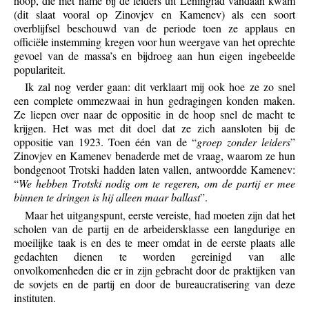
hoop, die met name bij de leiders uit Leningrad vandaan kwam
(dit slaat vooral op Zinovjev en Kamenev) als een soort
overblijfsel beschouwd van de periode toen ze applaus en
officiële instemming kregen voor hun weergave van het oprechte
gevoel van de massa’s en bijdroeg aan hun eigen ingebeelde
populariteit.
Ik zal nog verder gaan: dit verklaart mij ook hoe ze zo snel
een complete ommezwaai in hun gedragingen konden maken.
Ze liepen over naar de oppositie in de hoop snel de macht te
krijgen. Het was met dit doel dat ze zich aansloten bij de
oppositie van 1923. Toen één van de “
groep zonder leiders
”
Zinovjev en Kamenev benaderde met de vraag, waarom ze hun
bondgenoot Trotski hadden laten vallen, antwoordde Kamenev:
“
We hebben Trotski nodig om te regeren, om de partij er mee
binnen te dringen is hij alleen maar ballast
”.
Maar het uitgangspunt, eerste vereiste, had moeten zijn dat het
scholen van de partij en de arbeidersklasse een langdurige en
moeilijke taak is en des te meer omdat in de eerste plaats alle
gedachten dienen te worden gereinigd van alle
onvolkomenheden die er in zijn gebracht door de praktijken van
de sovjets en de partij en door de bureaucratisering van deze
instituten.