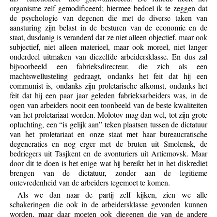
organisme zelf gemodificeerd; hiermee bedoel ik te zeggen dat
de psychologie van degenen die met de diverse taken van
aansturing zijn belast in de besturen van de economie en de
staat, dusdanig is veranderd dat ze niet alleen objectief, maar ook
subjectief, niet alleen materieel, maar ook moreel, niet langer
onderdeel uitmaken van diezelfde arbeidersklasse. En dus zal
bijvoorbeeld een fabrieksdirecteur, die zich als een
machtswellusteling gedraagt, ondanks het feit dat hij een
communist is, ondanks zijn proletarische afkomst, ondanks het
feit dat hij een paar jaar geleden fabrieksarbeiders was, in de
ogen van arbeiders nooit een toonbeeld van de beste kwaliteiten
van het proletariaat worden. Molotov mag dan wel, tot zijn grote
opluchting, een “is gelijk aan” teken plaatsen tussen de dictatuur
van het proletariaat en onze staat met haar bureaucratische
degeneraties en nog erger met de bruten uit Smolensk, de
bedriegers uit Tasjkent en de avonturiers uit Artiemovsk. Maar
door dit te doen is het enige wat hij bereikt het in het diskrediet
brengen van de dictatuur, zonder aan de legitieme
ontevredenheid van de arbeiders tegemoet te komen.
Als we dan naar de partij zelf kijken, zien we alle
schakeringen die ook in de arbeidersklasse gevonden kunnen
worden, maar daar moeten ook diegenen die van de andere