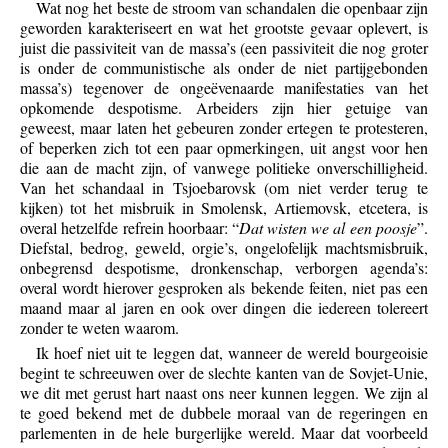
Wat nog het beste de stroom van schandalen die openbaar zijn
geworden karakteriseert en wat het grootste gevaar oplevert, is
juist die passiviteit van de massa’s (een passiviteit die nog groter
is onder de communistische als onder de niet partijgebonden
massa’s) tegenover de ongeëvenaarde manifestaties van het
opkomende despotisme. Arbeiders zijn hier getuige van
geweest, maar laten het gebeuren zonder ertegen te protesteren,
of beperken zich tot een paar opmerkingen, uit angst voor hen
die aan de macht zijn, of vanwege politieke onverschilligheid.
Van het schandaal in Tsjoebarovsk (om niet verder terug te
kijken) tot het misbruik in Smolensk, Artiemovsk, etcetera, is
overal hetzelfde refrein hoorbaar: “
Dat wisten we al een poosje
”.
Diefstal, bedrog, geweld, orgie’s, ongelofelijk machtsmisbruik,
onbegrensd despotisme, dronkenschap, verborgen agenda’s:
overal wordt hierover gesproken als bekende feiten, niet pas een
maand maar al jaren en ook over dingen die iedereen tolereert
zonder te weten waarom.
Ik hoef niet uit te leggen dat, wanneer de wereld bourgeoisie
begint te schreeuwen over de slechte kanten van de Sovjet-Unie,
we dit met gerust hart naast ons neer kunnen leggen. We zijn al
te goed bekend met de dubbele moraal van de regeringen en
parlementen in de hele burgerlijke wereld. Maar dat voorbeeld