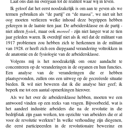
Laat ons dan nu overgaan tot de realiteit waar wij in leven.
Ik geloof dat het eerst noodzakelijk is om aan te geven als we
termen gebruiken als “de partij” en “de massa”, we niet uit het
oog moeten verliezen welke inhoud deze begrippen hebben
gekregen in de laatste tien jaar. De arbeidersklasse en de partij -
niet alleen
fysiek
, maar ook
moreel
- zijn niet langer wat ze tien
jaar geleden waren. Ik overdrijf niet als ik stel dat de militant van
1917 problemen zou hebben zich te herkennen in de militant
van 1928. er heeft zich een diepgaand verandering voltrokken in
de anatomie en de fysiologie van de arbeidersklasse.
Volgens mij is het noodzakelijk om onze aandacht te
concentreren op de veranderingen in de organen en hun functies.
Een analyse van de veranderingen die er hebben
plaatsgevonden, zullen ons een uitweg op de gecreëerde situatie
bieden. Ik wil niet beweren dat ik die analyse hier geef; ik
beperk me tot een aantal opmerkingen hierover.
Als we het over de arbeidersklasse hebben, moeten we een
antwoord vinden op een reeks van vragen. Bijvoorbeeld, wat is
het aandeel industrie arbeiders die na de revolutie in die
bedrijfstak zijn gaan werken, ten opzichte van arbeiders die er al
voor de revolutie werkten? In welke verhouding zijn diegenen,
die eerst participeerden in de revolutionaire beweging en