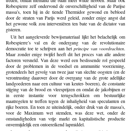
treden, omdat niemand die baan meer wilde hebben. Maar ook
Robespierre zelf ondervond de onverschilligheid van de Parijse
massa’s, toen hij in de tiende Thermidor gewond en bebloed
door de straten van Parijs werd geleid, zonder enige angst dat
het gewone volk zou interveniëren ten bate van de dictator van
gisteren.
Uit het aangeleverde bewijsmateriaal lijkt het belachelijk om
Robespierre’s val en de ondergang van de revolutionaire
democratie toe te schrijven aan het
principe van voordrachten
.
Maar zonder enige twijfel heeft dit het proces van alle andere
factoren versneld. Van deze werd een beslissende rol gespeeld
door de problemen in de voedsel en ammunitie voorziening,
grotendeels het gevolg van twee jaar van slechte oogsten (en de
verontrusting daarover door de overgang van de grote adellijke
landgoederen naar een cultuur van keuter- boeren), de constante
stijging van de brood en vleesprijzen en omdat de jakobijnen er
in eerste instantie voor terugschrokken om bestuurlijke
maatregelen te treffen tegen de inhaligheid van speculanten en
rijke boeren. En toen ze uiteindelijk, onder druk van de massa’s,
voor de Maximum wet stemden, was deze wet, onder de
omstandigheden van vrije markt en kapitalistische productie
onvermijdelijk een ontoereikend lapmiddel.