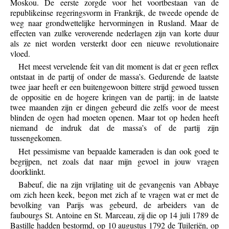
Moskou. De eerste zorgde voor het voortbestaan van de
republikeinse regeringsvorm in Frankrijk, de tweede opende de
weg naar grondwettelijke hervormingen in Rusland. Maar de
effecten van zulke veroverende nederlagen zijn van korte duur
als ze niet worden versterkt door een nieuwe revolutionaire
vloed.
Het meest vervelende feit van dit moment is dat er geen reflex
ontstaat in de partij of onder de massa’s. Gedurende de laatste
twee jaar heeft er een buitengewoon bittere strijd gewoed tussen
de oppositie en de hogere kringen van de partij; in de laatste
twee maanden zijn er dingen gebeurd die zelfs voor de meest
blinden de ogen had moeten openen. Maar tot op heden heeft
niemand de indruk dat de massa’s of de partij zijn
tussengekomen.
Het pessimisme van bepaalde kameraden is dan ook goed te
begrijpen, net zoals dat naar mijn gevoel in jouw vragen
doorklinkt.
Babeuf, die na zijn vrijlating uit de gevangenis van Abbaye
om zich heen keek, begon met zich af te vragen wat er met de
bevolking van Parijs was gebeurd, de arbeiders van de
faubourgs St. Antoine en St. Marceau, zij die op 14 juli 1789 de
Bastille hadden bestormd, op 10 augustus 1792 de Tuileriën, op