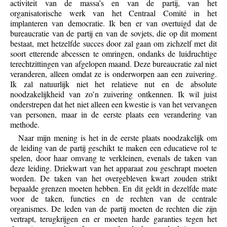
activiteit van de massa’s en van de partij, van het
organisatorische werk van het Centraal Comité in het
implanteren van democratie. Ik ben er van overtuigd dat de
bureaucratie van de partij en van de sovjets, die op dit moment
bestaat, met hetzelfde succes door zal gaan om zichzelf met dit
soort etterende abcessen te omringen, ondanks de luidruchtige
terechtzittingen van afgelopen maand. Deze bureaucratie zal niet
veranderen, alleen omdat ze is onderworpen aan een zuivering.
Ik zal natuurlijk niet het relatieve nut en de absolute
noodzakelijkheid van zo’n zuivering ontkennen. Ik wil juist
onderstrepen dat het niet alleen een kwestie is van het vervangen
van personen, maar in de eerste plaats een verandering van
methode.
Naar mijn mening is het in de eerste plaats noodzakelijk om
de leiding van de partij geschikt te maken een educatieve rol te
spelen, door haar omvang te verkleinen, evenals de taken van
deze leiding. Driekwart van het apparaat zou geschrapt moeten
worden. De taken van het overgebleven kwart zouden strikt
bepaalde grenzen moeten hebben. En dit geldt in dezelfde mate
voor de taken, functies en de rechten van de centrale
organismes. De leden van de partij moeten de rechten die zijn
vertrapt, terugkrijgen en er moeten harde garanties tegen het