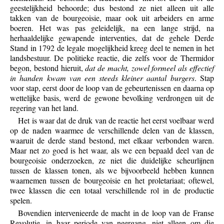
geestelijkheid behoorde; dus bestond ze niet alleen uit alle
takken van de bourgeoisie, maar ook uit arbeiders en arme
boeren. Het was pas geleidelijk, na een lange strijd, na
herhaaldelijke gewapende interventies, dat de gehele Derde
Stand in 1792 de legale mogelijkheid kreeg deel te nemen in het
landsbestuur. De politieke reactie, die zelfs voor de Thermidor
begon, bestond hieruit,
dat de macht, zowel formeel als effectief
in handen kwam van een steeds kleiner aantal burgers
. Stap
voor stap, eerst door de loop van de gebeurtenissen en daarna op
wettelijke basis, werd de gewone bevolking verdrongen uit de
regering van het land.
Het is waar dat de druk van de reactie het eerst voelbaar werd
op de naden waarmee de verschillende delen van de klassen,
waaruit de derde stand bestond, met elkaar verbonden waren.
Maar net zo goed is het waar, als we een bepaald deel van de
bourgeoisie onderzoeken, ze niet die duidelijke scheurlijnen
tussen de klassen tonen, als we bijvoorbeeld hebben kunnen
waarnemen tussen de bourgeoisie en het proletariaat; oftewel,
twee klassen die een totaal verschillende rol in de productie
spelen.
Bovendien intervenieerde de macht in de loop van de Franse
Revolutie, in haar periode van neergang, niet alleen om die