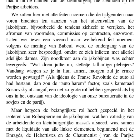
macht uit de handen van de kleinburgerij, die steunden op de
Parijse arbeiders.
We zullen hier niet alle feiten noemen die de tijdgenoten naar
voren brachten ten aanzien van het uiteenvallen van de
jakobijnen, bijvoorbeeld de tendens zichzelf te verrijken, het
afromen van voorraden, commissies op contracten, enzovoort.
Laten we liever een vreemd maar welbekend feit noemen:
volgens de mening van Babeuf werd de ondergang van de
jakobijnen zeer bespoedigd, omdat ze zich inlieten met allerlei
adellijke dames. Zijn noodkreet aan de jakobijnen was echter
tevergeefs: “Wat doen jullie nu, stelletje lafhartige plebejers?
Vandaag wiegen ze je in hun armen, morgen zul je ermee
worden gewurgd!” (Als tijdens de Franse Revolutie de auto al
had bestaan, dan zou de “auto-harem” factor, zoals kameraad
Sosnovsky al aangaf, een net zo grote rol hebben gespeeld als bij
ons in het ontstaan van de ideologie van onze bureaucratie in de
sovjets en de partij).
Maar hetgeen de belangrijkste rol heeft gespeeld in het
isoleren van Robespierre en de jakobijnen, wat hen volledig van
de arbeidende en kleinburgerlijke massa’s afsneed, was, samen
met de liquidatie van alle linkse elementen, beginnend met de
Enragés, de Hebertistes en de Chaumettist ( van de Parijse