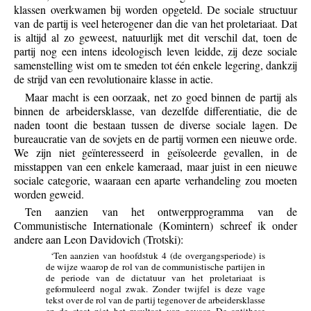
klassen overkwamen bij worden opgeteld. De sociale structuur
van de partij is veel heterogener dan die van het proletariaat. Dat
is altijd al zo geweest, natuurlijk met dit verschil dat, toen de
partij nog een intens ideologisch leven leidde, zij deze sociale
samenstelling wist om te smeden tot één enkele legering, dankzij
de strijd van een revolutionaire klasse in actie.
Maar macht is een oorzaak, net zo goed binnen de partij als
binnen de arbeidersklasse, van dezelfde differentiatie, die de
naden toont die bestaan tussen de diverse sociale lagen. De
bureaucratie van de sovjets en de partij vormen een nieuwe orde.
We zijn niet geïnteresseerd in geïsoleerde gevallen, in de
misstappen van een enkele kameraad, maar juist in een nieuwe
sociale categorie, waaraan een aparte verhandeling zou moeten
worden geweid.
Ten aanzien van het ontwerpprogramma van de
Communistische Internationale (Komintern) schreef ik onder
andere aan Leon Davidovich (Trotski):
‘Ten aanzien van hoofdstuk 4 (de overgangsperiode) is
de wijze waarop de rol van de communistische partijen in
de periode van de dictatuur van het proletariaat is
geformuleerd nogal zwak. Zonder twijfel is deze vage
tekst over de rol van de partij tegenover de arbeidersklasse