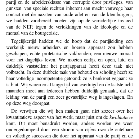
partij en de arbeidersklasse van corruptie door privileges, van
gunsten, van speciale rechten inherent aan macht vanwege haar
contact met de nazaten van oude adel en van de kleinburgerij;
we hadden voorbereid moeten zijn op de verraderlijke invloed
van de NEP, tegen de verlokkingen van de ideologie en de
moraal van de bourgeoisie.
Tegelijkertijd hadden we de hoop dat de partijleiding een
werkelijk nieuw arbeiders en boeren apparaat zou hebben
geschapen, echte proletarische vakbonden; een nieuwe moraal
voor het dagelijks leven. We moeten eerlijk en open, luid en
duidelijk vaststellen: het partijapparaat heeft deze taak niet
volbracht. In deze dubbele taak van behoud en scholing heeft ze
haar volledige incompetentie getoond: ze is bankroet gegaan: ze
is blut. Wij waren er al lange tijd van overtuigd en de laatste acht
maanden moet aan iedereen hebben duidelijk gemaakt, dat de
leiding van de partij een zeer gevaarlijke weg is ingeslagen. En
op deze weg doorgaat.
De verwijten die wij hen maken gaan niet zozeer over het
kwantitatieve aspect van het werk, maar juist om de
kwalitatieve
kant. Dit moet benadrukt worden, anders worden we weer
ondergedompeld door een stroom van cijfers over de ontelbare
en volledige successen die door het apparaat van de partij en de