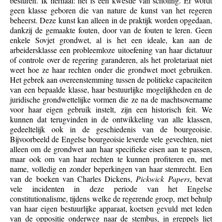
besturen. Ik herhaal: het is een kwestie van scholing. Er wordt
geen klasse geboren die van nature de kunst van het regeren
beheerst. Deze kunst kan alleen in de praktijk worden opgedaan,
dankzij de gemaakte fouten, door van de fouten te leren. Geen
enkele Sovjet grondwet, al is het een ideale, kan aan de
arbeidersklasse een probleemloze uitoefening van haar dictatuur
of controle over de regering garanderen, als het proletariaat niet
weet hoe ze haar rechten onder die grondwet moet gebruiken.
Het gebrek aan overeenstemming tussen de politieke capaciteiten
van een bepaalde klasse, haar bestuurlijke mogelijkheden en de
juridische grondwettelijke vormen die ze na de machtsovername
voor haar eigen gebruik instelt, zijn een historisch feit. We
kunnen dat terugvinden in de ontwikkeling van alle klassen,
gedeeltelijk ook in de geschiedenis van de bourgeoisie.
Bijvoorbeeld de Engelse bourgeoisie leverde vele gevechten, niet
alleen om de grondwet aan haar specifieke eisen aan te passen,
maar ook om van haar rechten te kunnen profiteren en, met
name, volledig en zonder beperkingen van haar stemrecht. Een
van de boeken van Charles Dickens,
Pickwick Papers
, bevat
vele incidenten in deze periode van het Engelse
constitutionalisme, tijdens welke de regerende groep, met behulp
van haar eigen bestuurlijke apparaat, koetsen gevuld met leden
van de oppositie onderweg naar de stembus, in greppels liet