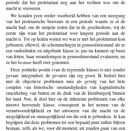
periode dat het proletariaat nog aan het vechten was om de
macht te veroveren.
We konden geen eerder voorbeeld hebben van een neergang
van het proletarische bravoure in een periode waarin ze al de
macht had, om de simpele reden dat in de geschiedenis, wij de
eerste zijn waar het proletariaat voor langere periode aan de
macht is. Tot op heden wisten we wat er met het proletariaat kon
gebeuren, oftewel, de schommelingen in gemoedstoestand als ze
een onderdrukte en uitgebuite klasse is; pas nu kunnen op basis
van feiten, haar veranderingen in gemoedstoestand evalueren, nu
ze het
bestuur
heeft over genomen.
Deze politieke positie (van de regerende klasse) is niet zonder
gevaar: integendeel, de gevaren zijn erg groot. Ik bedoel hier
niet de objectieve problemen mee als gevolg van het hele
complex van historische omstandigheden van kapitalistische
omcirkeling van buiten en de druk van de kleinburgerij binnen
het land. Nee, ik doel hier op de inherente problemen van elke
nieuwe heersende klasse, consequent in het nemen van de
verantwoordelijkheid en het uitvoeren van die macht en de
mogelijkheid en onmogelijkheid om die ook te gebruiken. Je kan
begrijpen dat deze problemen tot een bepaald punt zullen blijven
bestaan, zelfs als we, voor dit moment, uit zouden gaan van een