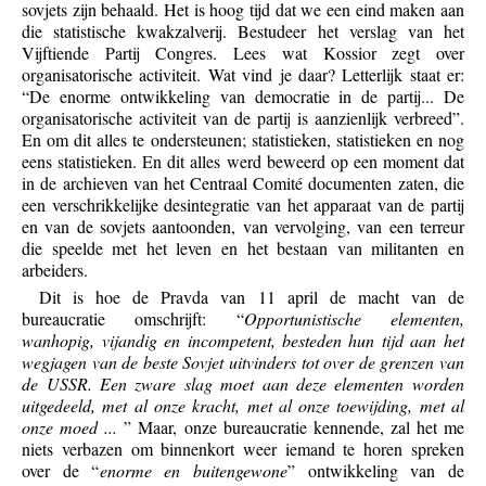
sovjets zijn behaald. Het is hoog tijd dat we een eind maken aan
die statistische kwakzalverij. Bestudeer het verslag van het
Vijftiende Partij Congres. Lees wat Kossior zegt over
organisatorische activiteit. Wat vind je daar? Letterlijk staat er:
“De enorme ontwikkeling van democratie in de partij... De
organisatorische activiteit van de partij is aanzienlijk verbreed”.
En om dit alles te ondersteunen; statistieken, statistieken en nog
eens statistieken. En dit alles werd beweerd op een moment dat
in de archieven van het Centraal Comité documenten zaten, die
een verschrikkelijke desintegratie van het apparaat van de partij
en van de sovjets aantoonden, van vervolging, van een terreur
die speelde met het leven en het bestaan van militanten en
arbeiders.
Dit is hoe de Pravda van 11 april de macht van de
bureaucratie omschrijft: “
Opportunistische elementen,
wanhopig, vijandig en incompetent, besteden hun tijd aan het
wegjagen van de beste Sovjet uitvinders tot over de grenzen van
de USSR. Een zware slag moet aan deze elementen worden
uitgedeeld, met al onze kracht, met al onze toewijding, met al
onze moed ...
” Maar, onze bureaucratie kennende, zal het me
niets verbazen om binnenkort weer iemand te horen spreken
over de “
enorme en buitengewone
” ontwikkeling van de