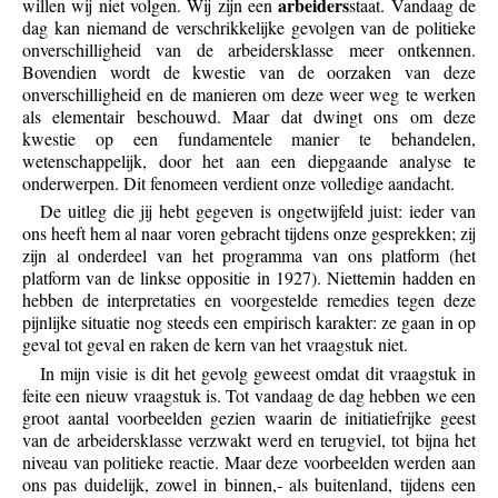
arbeiders
willen wij niet volgen. Wij zijn een
staat. Vandaag de
dag kan niemand de verschrikkelijke gevolgen van de politieke
onverschilligheid van de arbeidersklasse meer ontkennen.
Bovendien wordt de kwestie van de oorzaken van deze
onverschilligheid en de manieren om deze weer weg te werken
als elementair beschouwd. Maar dat dwingt ons om deze
kwestie op een fundamentele manier te behandelen,
wetenschappelijk, door het aan een diepgaande analyse te
onderwerpen. Dit fenomeen verdient onze volledige aandacht.
De uitleg die jij hebt gegeven is ongetwijfeld juist: ieder van
ons heeft hem al naar voren gebracht tijdens onze gesprekken; zij
zijn al onderdeel van het programma van ons platform (het
platform van de linkse oppositie in 1927). Niettemin hadden en
hebben de interpretaties en voorgestelde remedies tegen deze
pijnlijke situatie nog steeds een empirisch karakter: ze gaan in op
geval tot geval en raken de kern van het vraagstuk niet.
In mijn visie is dit het gevolg geweest omdat dit vraagstuk in
feite een nieuw vraagstuk is. Tot vandaag de dag hebben we een
groot aantal voorbeelden gezien waarin de initiatiefrijke geest
van de arbeidersklasse verzwakt werd en terugviel, tot bijna het
niveau van politieke reactie. Maar deze voorbeelden werden aan
ons pas duidelijk, zowel in binnen,- als buitenland, tijdens een