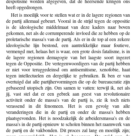
despotisme worden afgegeven, dat de heersende kringen ons
heeft opgedrongen.
Het is moeilijk voor te stellen wat er in de lagere regionen van
de partij allemaal gebeurt. Vooral in de strijd tegen de oppositie
is de ideologische middelmaat van deze kaders naar boven
gekomen, net als de corrumperende invloed die ze hebben op de
proletarische massa’s van de partij. Als er in de top al een zekere
ideologische lijn bestond, een aantrekkelijke maar foutieve,
vermengd met, helaas het is waar, een grote dosis fatalisme, is in
de lagere regionen demagogie van het laagste soort ingezet
tegen de Oppositie. De vertegenwoordigers van de partij hebben
er niet voor teruggedeinsd om antisemitisme, xenofobie, haat
tegen intellectuelen en dergelijke te gebruiken. Ik ben er van
overtuigd dat alle partijhervormingen die op de bureaucratie zijn
gebaseerd utopisch zijn. Om samen te vatten: terwijl ik, net als
jij, vast stel dat er een gebrek aan geest van revolutionaire
activiteit onder de massa’s van de partij is, zie ik toch niets
verassend in dit fenomeen. Het is een gevolg van alle
veranderingen die in de partij en onder de massa’s hebben
plaatsgevonden. Het is noodzakelijk de arbeidersmassa’s en de
massa’s in de partij opnieuw te scholen binnen het raamwerk van
de partij en de vakbonden. Dit proces zal lang en moeilijk zijn;