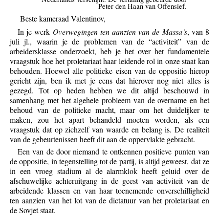
Peter den Haan van Offensief.
Beste kameraad Valentinov,
In je werk
Overwegingen ten aanzien van de Massa’s
, van 8
juli jl., waarin je de problemen van de “activiteit” van de
arbeidersklasse onderzoekt, heb je het over het fundamentele
vraagstuk hoe het proletariaat haar leidende rol in onze staat kan
behouden. Hoewel alle politieke eisen van de oppositie hierop
gericht zijn, ben ik met je eens dat hierover nog niet alles is
gezegd. Tot op heden hebben we dit altijd beschouwd in
samenhang met het algehele probleem van de overname en het
behoud van de politieke macht, maar om het duidelijker te
maken, zou het apart behandeld moeten worden, als een
vraagstuk dat op zichzelf van waarde en belang is. De realiteit
van de gebeurtenissen heeft dit aan de oppervlakte gebracht.
Een van de door niemand te ontkennen positieve punten van
de oppositie, in tegenstelling tot de partij, is altijd geweest, dat ze
in een vroeg stadium al de alarmklok heeft geluid over de
afschuwelijke achteruitgang in de geest van activiteit van de
arbeidende klassen en van haar toenemende onverschilligheid
ten aanzien van het lot van de dictatuur van het proletariaat en
de Sovjet staat.