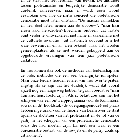
en de staat niet het resultaat van gevaar. De antithese
tussen proletarische en burgerlijke democratie wordt
duidelijk aangegeven; maar er wordt geen woord
gesproken over hoe de partij concreet die proletarische
democratie moet laten ontstaan. “De massa’s aantrekken
en hen deel laten nemen aan de opbouw”, “naar haar
eigen aard herscholen"(Boecharin probeert dat laatste
punt verder te ontwikkelen, met name in samenhang met
de culturele revolutie): uit historisch oogpunt zijn het
ware beweringen en al jaren bekend; maar het worden
gemeenplaatsen als ze niet worden gekoppeld aan de
opgebouwde ervaringen van tien jaar proletarische
dictatuur.
En hier komen dan ook de methodes van leiderschap aan
de orde, methodes die een zeer belangrijke rol spelen.
Maar onze leiders houden er niet van hier over te praten,
angstig als ze zijn dat het duidelijk wordt dat vooral
zijzelf nog een lange weg hebben te gaan voordat ze “naar
hun aard herschoold zijn”. Als ik belast zou zijn met het
schrijven van een ontwerpprogramma voor de Komintern,
zou ik in dit hoofdstuk (de overgangsperiode)veel plaats
hebben ingeruimd voor de theorie van Lenin over de staat
tijdens de dictatuur van het proletariaat en de rol van de
partij in het scheppen van een proletarische democratie
zoals die had moeten zijn. En niet een waar er een
bureaucratie bestaat van de sovjets en de partij, zoals op
dit moment’.