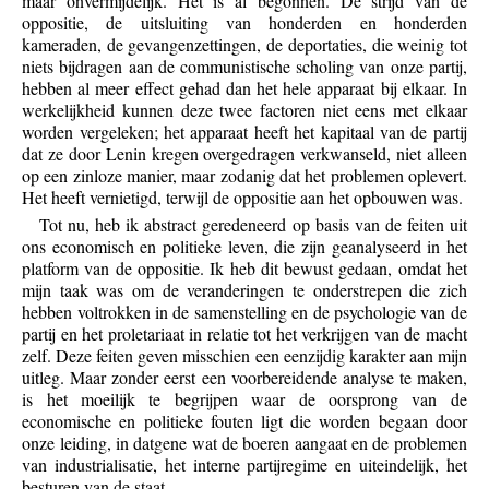
maar onvermijdelijk. Het is al begonnen. De strijd van de
oppositie, de uitsluiting van honderden en honderden
kameraden, de gevangenzettingen, de deportaties, die weinig tot
niets bijdragen aan de communistische scholing van onze partij,
hebben al meer effect gehad dan het hele apparaat bij elkaar. In
werkelijkheid kunnen deze twee factoren niet eens met elkaar
worden vergeleken; het apparaat heeft het kapitaal van de partij
dat ze door Lenin kregen overgedragen verkwanseld, niet alleen
op een zinloze manier, maar zodanig dat het problemen oplevert.
Het heeft vernietigd, terwijl de oppositie aan het opbouwen was.
Tot nu, heb ik abstract geredeneerd op basis van de feiten uit
ons economisch en politieke leven, die zijn geanalyseerd in het
platform van de oppositie. Ik heb dit bewust gedaan, omdat het
mijn taak was om de veranderingen te onderstrepen die zich
hebben voltrokken in de samenstelling en de psychologie van de
partij en het proletariaat in relatie tot het verkrijgen van de macht
zelf. Deze feiten geven misschien een eenzijdig karakter aan mijn
uitleg. Maar zonder eerst een voorbereidende analyse te maken,
is het moeilijk te begrijpen waar de oorsprong van de
economische en politieke fouten ligt die worden begaan door
onze leiding, in datgene wat de boeren aangaat en de problemen
van industrialisatie, het interne partijregime en uiteindelijk, het
besturen van de staat.