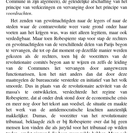
Commune in zijn algemeen), de geleidelijke afschaffing van het
principe van verkiezingen en vervanging door het principe van
voordrachten
.
Het zenden van gevolmachtigden naar de legers of naar de
steden waar de contrarevolutie weer vaste grond onder haar
voeten aan het krijgen was, was niet alleen legitiem, maar ook
verdedigbaar. Maar toen Robespierre stap voor stap de rechters
en gevolmachtigden van de verschillende delen van Parijs begon
te vervangen, die tot op dat moment op dezelfde manier werden
gekozen als de rechters, toen hij de voorzitters van de
revolutionaire comités begon aan te wijzen en zelfs de leiding
van de Communes liet vervangen door aangewezen
functionarissen, kon het niet anders dan dat door deze
maatregelen de bureaucratie versterkte en initiatief van het volk
smoorde. Dus in plaats van de revolutionaire activiteit van de
massa’s te ontwikkelen, verslechterde het regime van
Robespierre, dat al onder druk stond door de economische crisis
en meer nog door het tekort aan voedsel, de situatie en maakte
het werk van de antidemocratische krachten aanzienlijk
makkelijker. Dumas, de voorzitter van het revolutionaire
tribunaal, beklaagde zich er bij Robespierre over dat hij geen
mensen kon vinden die als jurylid voor het tribunaal op wilden