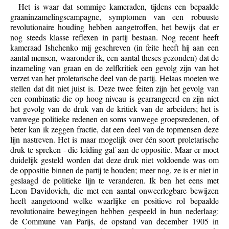
Het is waar dat sommige kameraden, tijdens een bepaalde
graaninzamelingscampagne, symptomen van een robuuste
revolutionaire houding hebben aangetroffen, het bewijs dat er
nog steeds klasse reflexen in partij bestaan. Nog recent heeft
kameraad Ishchenko mij geschreven (in feite heeft hij aan een
aantal mensen, waaronder ik, een aantal theses gezonden) dat de
inzameling van graan en de zelfkritiek een gevolg zijn van het
verzet van het proletarische deel van de partij. Helaas moeten we
stellen dat dit niet juist is. Deze twee feiten zijn het gevolg van
een combinatie die op hoog niveau is gearrangeerd en zijn niet
het gevolg van de druk van de kritiek van de arbeiders; het is
vanwege politieke redenen en soms vanwege groepsredenen, of
beter kan ik zeggen fractie, dat een deel van de topmensen deze
lijn nastreven. Het is maar mogelijk over één soort proletarische
druk te spreken - die leiding gaf aan de oppositie. Maar er moet
duidelijk gesteld worden dat deze druk niet voldoende was om
de oppositie binnen de partij te houden; meer nog, ze is er niet in
geslaagd de politieke lijn te veranderen. Ik ben het eens met
Leon Davidovich, die met een aantal onweerlegbare bewijzen
heeft aangetoond welke waarlijke en positieve rol bepaalde
revolutionaire bewegingen hebben gespeeld in hun nederlaag:
de Commune van Parijs, de opstand van december 1905 in