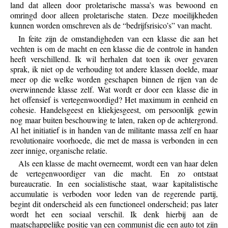
land dat alleen door proletarische massa’s was bewoond en
omringd door alleen proletarische staten. Deze moeilijkheden
kunnen worden omschreven als de “bedrijfsrisico’s” van macht.
In feite zijn de omstandigheden van een klasse die aan het
vechten is om de macht en een klasse die de controle in handen
heeft verschillend. Ik wil herhalen dat toen ik over gevaren
sprak, ik niet op de verhouding tot andere klassen doelde, maar
meer op die welke worden geschapen binnen de rijen van de
overwinnende klasse zelf. Wat wordt er door een klasse die in
het offensief is vertegenwoordigd? Het maximum in eenheid en
cohesie. Handelsgeest en kliekjesgeest, om persoonlijk gewin
nog maar buiten beschouwing te laten, raken op de achtergrond.
Al het initiatief is in handen van de militante massa zelf en haar
revolutionaire voorhoede, die met de massa is verbonden in een
zeer innige, organische relatie.
Als een klasse de macht overneemt, wordt een van haar delen
de vertegenwoordiger van die macht. En zo ontstaat
bureaucratie. In een socialistische staat, waar kapitalistische
accumulatie is verboden voor leden van de regerende partij,
begint dit onderscheid als een functioneel onderscheid; pas later
wordt het een sociaal verschil. Ik denk hierbij aan de
maatschappelijke positie van een communist die een auto tot zijn