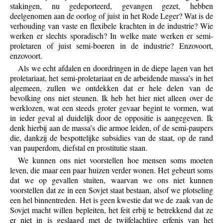
stakingen, nu gedeporteerd, gevangen gezet, hebben
deelgenomen aan de oorlog of juist in het Rode Leger? Wat is de
verhouding van vaste en flexibele krachten in de industrie? Wie
werken er slechts sporadisch? In welke mate werken er semi-
proletaren of juist semi-boeren in de industrie? Enzovoort,
enzovoort.
Als we echt afdalen en doordringen in de diepe lagen van het
proletariaat, het semi-proletariaat en de arbeidende massa’s in het
algemeen, zullen we ontdekken dat er hele delen van de
bevolking ons niet steunen. Ik heb het hier niet alleen over de
werklozen, wat een steeds groter gevaar begint te vormen, wat
in ieder geval al duidelijk door de oppositie is aangegeven. Ik
denk hierbij aan de massa’s die armoe leiden, of de semi-paupers
die, dankzij de bespottelijke subsidies van de staat, op de rand
van pauperdom, diefstal en prostitutie staan.
We kunnen ons niet voorstellen hoe mensen soms moeten
leven, die maar een paar huizen verder wonen. Het gebeurt soms
dat we op gevallen stuiten, waarvan we ons niet kunnen
voorstellen dat ze in een Sovjet staat bestaan, alsof we plotseling
een hel binnentreden. Het is geen kwestie dat we de zaak van de
Sovjet macht willen bepleiten, het feit erbij te betrekkend dat ze
er niet in is geslaagd met de twijfelachtige erfenis van het