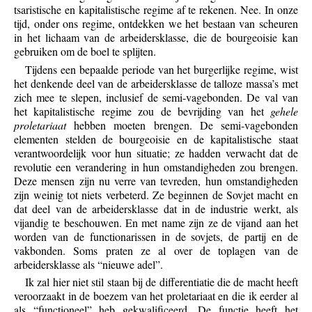
tsaristische en kapitalistische regime af te rekenen. Nee. In onze
tijd, onder ons regime, ontdekken we het bestaan van scheuren
in het lichaam van de arbeidersklasse, die de bourgeoisie kan
gebruiken om de boel te splijten.
Tijdens een bepaalde periode van het burgerlijke regime, wist
het denkende deel van de arbeidersklasse de talloze massa’s met
zich mee te slepen, inclusief de semi-vagebonden. De val van
het kapitalistische regime zou de bevrijding van het
gehele
proletariaat
hebben moeten brengen. De semi-vagebonden
elementen stelden de bourgeoisie en de kapitalistische staat
verantwoordelijk voor hun situatie; ze hadden verwacht dat de
revolutie een verandering in hun omstandigheden zou brengen.
Deze mensen zijn nu verre van tevreden, hun omstandigheden
zijn weinig tot niets verbeterd. Ze beginnen de Sovjet macht en
dat deel van de arbeidersklasse dat in de industrie werkt, als
vijandig te beschouwen. En met name zijn ze de vijand aan het
worden van de functionarissen in de sovjets, de partij en de
vakbonden. Soms praten ze al over de toplagen van de
arbeidersklasse als “nieuwe adel”.
Ik zal hier niet stil staan bij de differentiatie die de macht heeft
veroorzaakt in de boezem van het proletariaat en die ik eerder al
als “functioneel” heb gekwalificeerd. De functie heeft het