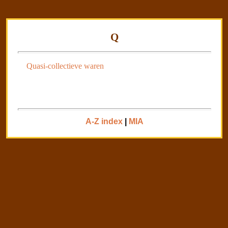
Q
Quasi-collectieve waren
A-Z index
|
MIA