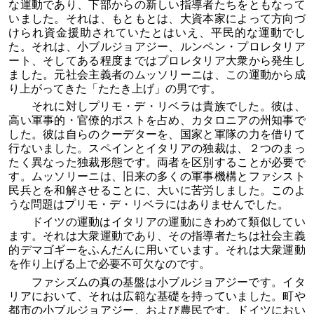
な運動であり、下部からの新しい指導者たちをともなって
いました。それは、もともとは、大資本家によって方向づ
けられ資金援助されていたとはいえ、平民的な運動でし
た。それは、小ブルジョアジー、ルンペン・プロレタリア
ート、そしてある程度まではプロレタリア大衆から発生し
ました。元社会主義者のムッソリーニは、この運動から成
り上がってきた「たたき上げ」の男です。
それに対しプリモ・デ・リベラは貴族でした。彼は、
高い軍事的・官僚的ポストを占め、カタロニアの州知事で
した。彼は自らのクーデターを、国家と軍隊の力を借りて
行ないました。スペインとイタリアの独裁は、２つのまっ
たく異なった独裁形態です。両者を区別することが必要で
す。ムッソリーニは、旧来の多くの軍事機構とファシスト
民兵とを和解させることに、大いに苦労しました。このよ
うな問題はプリモ・デ・リベラにはありませんでした。
ドイツの運動はイタリアの運動にきわめて類似してい
ます。それは大衆運動であり、その指導者たちは社会主義
的デマゴギーをふんだんに用いています。それは大衆運動
を作り上げる上で必要不可欠なのです。
ファシズムの真の基盤は小ブルジョアジーです。イタ
リアにおいて、それは広範な基礎を持っていました。町や
都市の小ブルジョアジー、および農民です。ドイツにおい