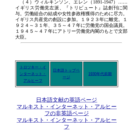
（４）ウィルキンソン、エレン（1891-1947）……
イギリス労働党左派、『トリビュート』誌創刊に関
与。労働組合の結成や女性参政権獲得のために尽力。
イギリス共産党の創設に参加。１９２３年に離党。１
９２４～３１年、３５～４７年に労働党の国会議員。
１９４５～４７年にアトリー労働党内閣のもとで文部
大臣。
トロツキー・イ
日本語トップペ
ンターネット・
1930年代前期
ージ
アルヒーフ
日本語文献の英語ページ
マルキスト・インターネット・アルヒー
フの非英語ページ
マルキスト・インターネット・アルヒー
フ