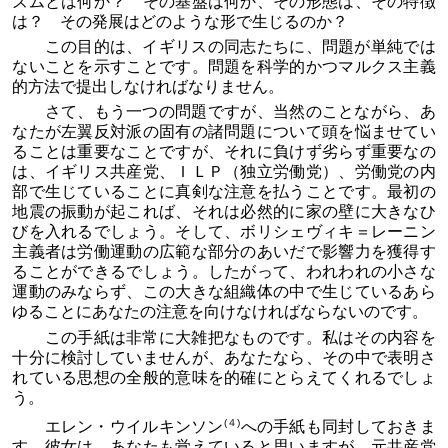
ズムとは何か？ その基盤は何か、その形態は、その特徴
は？ その発展はどのような形で生じるのか？
この目的は、イギリスの同志たちに、問題が単純では
ないことを示すことです。問題を科学的かつマルクス主義
的方法で提出しなければなりません。
さて、もう一つの問題ですが、当然のことながら、あ
なたが左翼反対派の固有の諸問題について頭を悩ませてい
ることは重要なことですが、それに負けず劣らず重要なの
は、イギリス共産党、ＩＬＰ（独立労働党）、労働党の内
部で生じていることに真剣な注意を払うことです。最初の
地震の振動が起これば、それは必然的に家の壁に大きなひ
びを入れるでしょう。そして、ボリシェヴィキ＝レーニン
主義者は労働運動の広範な部分のあいだで影響力を獲得す
ることができるでしょう。したがって、われわれの小さな
運動のみならず、この大きな組織体の中で生じているあら
ゆることにあなたの注意を向けなければならないのです。
この手紙は非常に大雑把なものです。私はその内容を
十分に検討していませんが、あなたなら、その中で表明さ
れている思想の全般的意味を的確にとらえてくれるでしょ
う。
(４)
エレン・ウイルキンソン
への手紙も同封しておきま
す。彼女は、あなたも覚えていると思いますが、元共産党