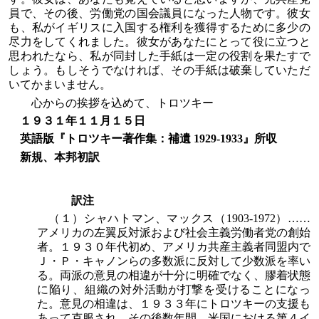
員で、その後、労働党の国会議員になった人物です。彼女
も、私がイギリスに入国する権利を獲得するために多少の
尽力をしてくれました。彼女があなたにとって役に立つと
思われたなら、私が同封した手紙は一定の役割を果たすで
しょう。もしそうでなければ、その手紙は破棄していただ
いてかまいません。
心からの挨拶を込めて、トロツキー
１９３１年１１月１５日
英語版『トロツキー著作集：補遺 1929-1933』所収
新規、本邦初訳
訳注
（１）シャハトマン、マックス（1903-1972）……
アメリカの左翼反対派および社会主義労働者党の創始
者。１９３０年代初め、アメリカ共産主義者同盟内で
Ｊ・Ｐ・キャノンらの多数派に反対して少数派を率い
る。両派の意見の相違が十分に明確でなく、膠着状態
に陥り、組織の対外活動が打撃を受けることになっ
た。意見の相違は、１９３３年にトロツキーの支援も
あって克服され、その後数年間、米国における第４イ