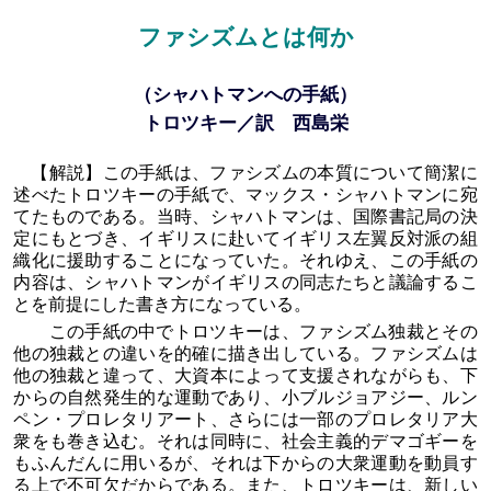
ファシズムとは何か
（シャハトマンへの手紙）
トロツキー／訳 西島栄
【解説】この手紙は、ファシズムの本質について簡潔に
述べたトロツキーの手紙で、マックス・シャハトマンに宛
てたものである。当時、シャハトマンは、国際書記局の決
定にもとづき、イギリスに赴いてイギリス左翼反対派の組
織化に援助することになっていた。それゆえ、この手紙の
内容は、シャハトマンがイギリスの同志たちと議論するこ
とを前提にした書き方になっている。
この手紙の中でトロツキーは、ファシズム独裁とその
他の独裁との違いを的確に描き出している。ファシズムは
他の独裁と違って、大資本によって支援されながらも、下
からの自然発生的な運動であり、小ブルジョアジー、ルン
ペン・プロレタリアート、さらには一部のプロレタリア大
衆をも巻き込む。それは同時に、社会主義的デマゴギーを
もふんだんに用いるが、それは下からの大衆運動を動員す
る上で不可欠だからである。また、トロツキーは、新しい