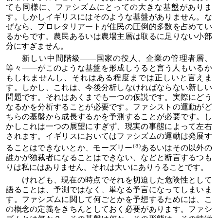
ても同様に、ファシズムにとっての大きな基盤がありま
す。しかしイギリスにはそのような基盤がありません。な
ぜなら、プロレタリアートが住民の圧倒的多数を占めてい
るからです。農民あるいは農場主層は取るに足りない小部
分にすぎません。
新しい中間階級――国家の役人、企業の管理者層、
等々――がこのような基盤を形成しうると言う人もいるか
もしれませんし、それはある程度までは正しいと言えま
す。しかし、これは、今後分析しなければならない新しい
問題です。それはあくまでも一つの仮説です。実際にどう
なるかを分析することが必要です。ファシストの運動がど
ちらの基盤から成長するかを予測することが必要です。し
かしこれは一つの展望にすぎず、現実の事態によって左右
されます。イギリスにおいてはファシズムの運動は発展す
(３)
ることはできないとか、モーズリー
あるいはその以外の
誰かが独裁者になることはできない、などと断言するつも
りは私にはありません。それは大いにありうることです。
けれども、現在の時点でそれを切迫した危険性として
語ることは、予測ではなく、単なる予言になってしまいま
す。ファシズムに関して何ごとかを予想するためには、こ
の概念の定義をきちんとしておく必要があります。ファシ