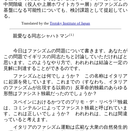
中間階級（役人や上層ホワイトカラー層）がファシズムの
基盤になる可能性についても、検討課題として提起してい
る。
Translated by the
Trotsky Institute of Japan
(１)
親愛なる同志シャハトマン
今日はファシズムの問題について書きます。あなたが
この問題でイギリスの同志たちと討論していただければと
思います。このようなやり方で、われわれは結論と一定の
見解に到達することができるのです。
ファシズムとは何でしょうか？ この名称はイタリア
に起源を発しています。これまでの（すなわち、イタリア
のファシズムが出現する以前の）反革命的独裁のあらゆる
形態はファシスト独裁だったのでしょうか？
(２)
スペインにおけるかつてのプリモ・デ・リベラ
独裁
は、コミンテルンによってファシスト独裁と呼ばれていま
す。これは正しいでしょうか？ われわれは、これは間違
っていると考えます。
イタリアのファシズム運動は広範な大衆の自然発生的