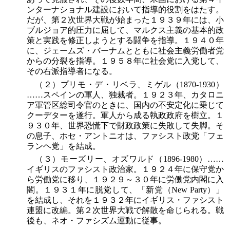
ンターナショナル建設において指導的役割をはたす。
だが、第２次世界大戦が始まった１９３９年には、小
ブルジョア的圧力に屈して、マルクス主義の基本的政
策と実践を修正しようとする闘争を指導。１９４０年
に、ジェームズ・バーナムとともに社会主義労働者党
からの分裂を指導。１９５８年に社会党に入党して、
その右派指導者になる。
（２）プリモ・デ・リベラ、ミゲル（1870-1930）
……スペインの軍人、独裁者。１９２３年、カタロニ
ア軍管区総司令官のときに、国内の不安定化に乗じて
クーデターを遂行。軍人から成る執政政府を樹立。１
９３０年、世界恐慌下で財政政策に失敗して失脚。そ
の息子、ホセ・アントニオは、ファシスト政党「フェ
ランヘ党」を結成。
（３）モーズリー、オズワルド（1896-1980）……
イギリスのファシスト政治家。１９２４年に保守党か
ら労働党に移り、１９２９～３０年に労働党内閣に入
閣。１９３１年に脱党して、「新党（New Party）」
を結成し、それを１９３２年にイギリス・ファシスト
連盟に改編。第２次世界大戦で解散を命じられる。戦
後も、ネオ・ファシズム運動に従事。