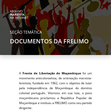
ARQUIVO
MARXISTA
NA INTERNET
SEÇÃO TEMÁTICA
DOCUMENTOS DA FRELIMO
A
Frente de Libertação de Moçambique
foi um
movimento anticolonialista, de orientação marxista-
leninista, fundado em 1962, com o objetivo de lutar
pela independência de Moçambique do domínio
colonial português. Vitorioso em sua luta, o povo
moçambicano proclamou a República Popular de
Moçambique e instituiu a FRELIMO como seu partido
dirigente.