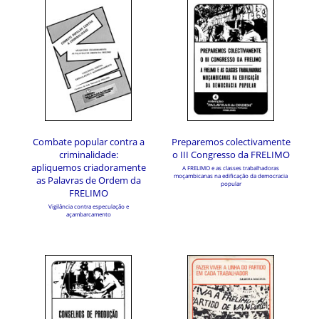
Combate popular contra a
Preparemos colectivamente
criminalidade:
o III Congresso da FRELIMO
apliquemos criadoramente
A FRELIMO e as classes trabalhadoras
moçambicanas na edificação da democracia
as Palavras de Ordem da
popular
FRELIMO
Vigilância contra especulação e
açambarcamento