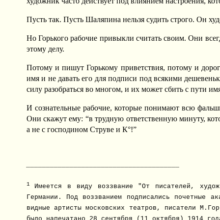
художник часто действует под влиянием настроения, кото
Пусть так. Пусть Шаляпина нельзя судить строго. Он худ
Но Горького рабочие привыкли считать своим. Они всегда
этому делу.
Потому и пишут Горькому приветствия, потому и дорог
имя и не давать его для подписи под всякими дешевен
силу разобраться во многом, и их может сбить с пути им
И сознательные рабочие, которые понимают всю фальшь
Они скажут ему: “в трудную ответственную минуту, кот
а не с господином Струве и К°!”
_______________________________________
1
Имеется в виду воззвание "От писателей, худож
Германии. Под воззванием подписались почетные ак
видные артисты московских театров, писатели М.Гор
было напечатано 28 сентября (11 октября) 1914 год