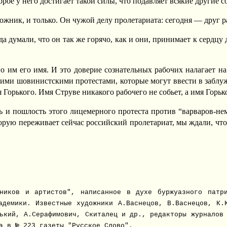
рое у него достигает такой силы, что подавляет всякие другие 
ожник, и только. Он чужой делу пролетариата: сегодня — друг р
 думали, что он так же горячо, как и они, принимает к сердцу 
о им его имя. И это доверие сознательных рабочих налагает н
ькими шовинистскими протестами, которые могут ввести в заблу
я Горького. Имя Струве никакого рабочего не собьет, а имя Горьк
 и пошлость этого лицемерного протеста против “варваров-немц
орую переживает сейчас российский пролетариат, мы ждали, что 
ников и артистов", написанное в духе буржуазного патр
адемики. Известные художники А.Васнецов, В.Васнецов, К.
ький, А.Серафимович, Скиталец и др., редакторы журналов
а в № 223 газеты "Русское Слово
".