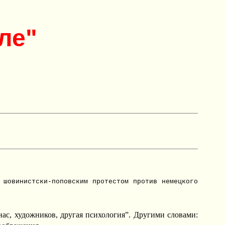
ле"
 шовинистски-поповским протестом против немецкого
нас, художников, другая психология”. Другими словами: