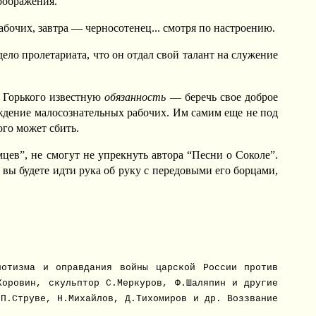
соображения.
абочих, завтра — черносотенец... смотря по настроению.
дело пролетариата, что он отдал свой талант на служение
а Горького известную
обязанность
— беречь свое доброе
ждение малосознательных рабочих. Им самим еще не под
ого может сбить.
ев”, не смогут не упрекнуть автора “Песни о Соколе”.
вы будете идти рука об руку с передовыми его борцами,
иотизма и оправдания войны царской России против
Коровин, скульптор С.Меркуров, Ф.Шаляпин и другие
 П.Струве, Н.Михайлов, Д.Тихомиров и др. Воззвание