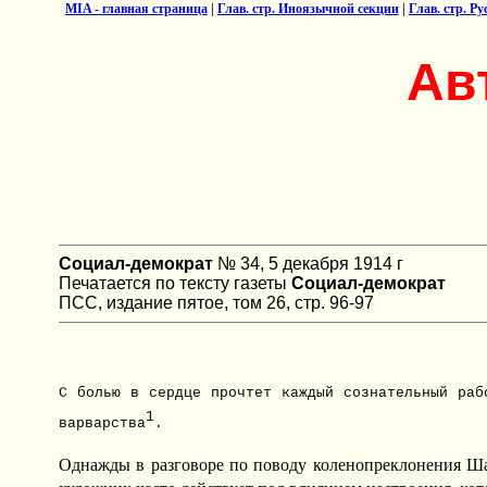
MIA - главная страница
|
Глав. стр. Иноязычной секции
|
Глав. стр. Р
Ав
Социал-демократ
№ 34, 5 декабря 1914 г
Печатается по тексту газеты
Социал-демократ
ПСС, издание пятое, том 26, стр. 96-97
С болью в сердце прочтет каждый сознательный раб
1
варварства
.
Однажды в разговоре по поводу коленопреклонения Шаля