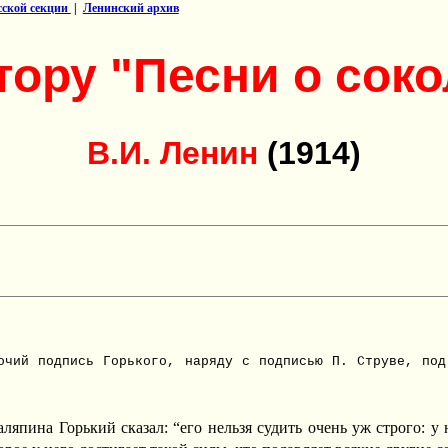
усской секции
|
Ленинский архив
тору "Песни о соко
В.И. Ленин
(1914)
очий подпись Горького, наряду с подписью П. Струве, под
пина Горький сказал: “его нельзя судить очень уж строго: у 