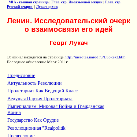
MIA - главная страница
|
Глав. стр. Иноязычной секции
|
Глав. стр.
Русской секции
|
Лукач архив
Ленин. Исследовательский очерк
о взаимосвязи его идей
Георг Лукач
Оригинал находится на странице
http://mesotes.narod.ru/Luc-text.htm
Последнее обновление Март 2011г.
Предисловие
Актуальность Революции
Пролетариат Как Ведущий Класс
Ведущая Партия Пролетариата
Империализм: Мировая Война и Гражданская
Война
Государство Как Орудие
Революционная "Realpolitik"
Послесловие