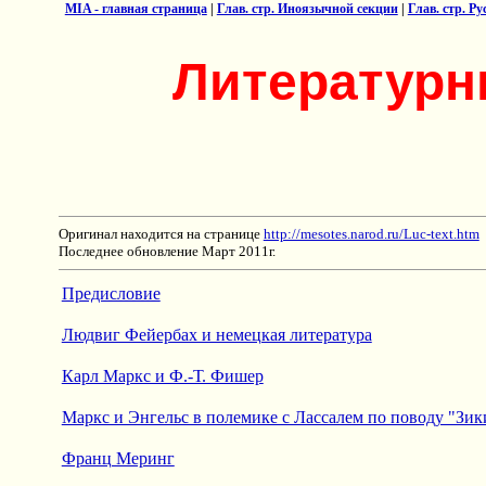
MIA - главная страница
|
Глав. стр. Иноязычной секции
|
Глав. стр. Р
Литературн
Оригинал находится на странице
http://mesotes.narod.ru/Luc-text.htm
Последнее обновление Март 2011г.
Предисловие
Людвиг Фейербах и немецкая литература
Карл Маркс и Ф.-Т. Фишер
Маркс и Энгельс в полемике с Лассалем по поводу "Зик
Франц Меринг