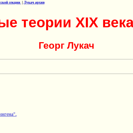
усской секции
|
Лукач архив
ые теории XIX века
Георг Лукач
ингена".