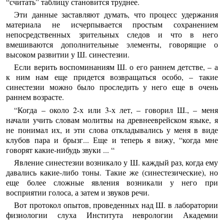
“считать” таблицу становится труднее.
Эти данные заставляют думать, что процесс удержания
материала не исчерпывается простым сохранением
непосредственных зрительных следов и что в него
вмешиваются дополнительные элементы, говорящие о
высоком развитии у Ш. синестезии.
Если верить воспоминаниям Ш. о его раннем детстве, – а
к ним нам еще придется возвращаться особо, – такие
синестезии можно было проследить у него еще в очень
раннем возрасте.
“Когда – около 2-х или 3-х лет, – говорил Ш., – меня
начали учить словам молитвы на древнееврейском языке, я
не понимал их, и эти слова откладывались у меня в виде
клубов пара и брызг... Еще и теперь я вижу, “когда мне
говорят какие-нибудь звуки ... “
Явление синестезии возникало у Ш. каждый раз, когда ему
давались какие-либо тоны. Такие же (синестезические), но
еще более сложные явления возникали у него при
восприятии голоса, а затем и звуков речи.
Вот протокол опытов, проведенных над Ш. в лаборатории
физиологии слуха Института неврологии Академии