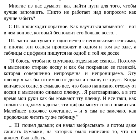
Многие из нас думают: как найти пути для того, чтобы
лучше запомнить. Никто не работает над вопросом: как
лучше забыть?
С Ш. происходит обратное. Как научиться забывать? – вот
в чем вопрос, который беспокоит его больше всего...
Ш. часто выступает в один вечер с несколькими сеансами,
и иногда эти сеансы происходят в одном и том же зале, а
таблицы с цифрами пишутся на одной и той же доске.
“Я боюсь, чтобы не спутались отдельные сеансы. Поэтому
я мысленно стираю доску и как бы покрываю ее пленкой,
которая совершенно непрозрачна и непроницаема. Эту
пленку я как бы отнимаю от доски и слышу ее хруст. Когда
кончается сеанс, я смываю все, что было написано, отхожу от
доски и мысленно снимаю пленку... Я разговариваю, а в это
время мои руки как бы комкают эту пленку. И все-таки, как
только я подхожу к доске, эти цифры могут снова появиться.
Малейшее похожее сочетание, – и я сам не замечаю, как
продолжаю читать ту же таблицу.”
... Ш. пошел дальше; он начал выбрасывать, а потом даже
сжигать бумажки, на которых было написано то, что он
должен был забыть...