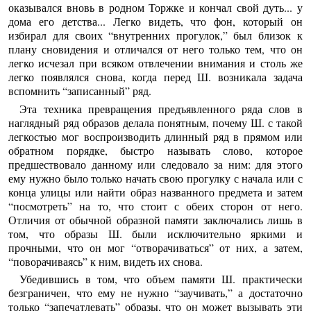
оказывался вновь в родном Торжке и кончал свой дуть... у
дома его детства... Легко видеть, что фон, который он
избирал для своих “внутренних прогулок,” был близок к
плану сновидения и отличался от него только тем, что он
легко исчезал при всяком отвлечении внимания и столь же
легко появлялся снова, когда перед Ш. возникала задача
вспомнить “записанный” ряд.
Эта техника превращения предъявленного ряда слов в
наглядный ряд образов делала понятным, почему Ш. с такой
легкостью мог воспроизводить длинный ряд в прямом или
обратном порядке, быстро называть слово, которое
предшествовало данному или следовало за ним: для этого
ему нужно было только начать свою прогулку с начала или с
конца улицы или найти образ названного предмета и затем
“посмотреть” на то, что стоит с обеих сторон от него.
Отличия от обычной образной памяти заключались лишь в
том, что образы Ш. были исключительно яркими и
прочными, что он мог “отворачиваться” от них, а затем,
“поворачиваясь” к ним, видеть их снова.
Убедившись в том, что объем памяти Ш. практически
безграничен, что ему не нужно “заучивать,” а достаточно
только “запечатлевать” образы, что он может вызывать эти