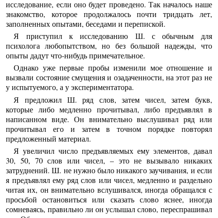
исследование, если оно будет проведено. Так началось наше
знакомство, которое продолжалось почти тридцать лет,
заполненных опытами, беседами и перепиской.
Я приступил к исследованию Ш. с обычным для
психолога любопытством, но без большой надежды, что
опыты дадут что-нибудь примечательное.
Однако уже первые пробы изменили мое отношение и
вызвали состояние смущения и озадаченности, на этот раз не
у испытуемого, а у экспериментатора.
Я предложил Ш. ряд слов, затем чисел, затем букв,
которые либо медленно прочитывал, либо предъявлял в
написанном виде. Он внимательно выслушивал ряд или
прочитывал его и затем в точном порядке повторял
предложенный материал.
Я увеличил число предъявляемых ему элементов, давал
30, 50, 70 слов или чисел, – это не вызывало никаких
затруднений. Ш. не нужно было никакого заучивания, и если
я предъявлял ему ряд слов или чисел, медленно и раздельно
читая их, он внимательно вслушивался, иногда обращался с
просьбой остановиться или сказать слово яснее, иногда
сомневаясь, правильно ли он услышал слово, переспрашивал