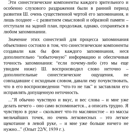
Эти синестезические компоненты каждого зрительного и
особенно слухового раздражения были в ранний период
развития Ш. очень существенной чертой его запоминания, и
лишь позднее – с развитием смысловой и образной памяти –
отступали на задний план, продолжая, однако, сохраняться в
любом запоминании.
Значение этих синестезий для процесса запоминания
объективно состояло в том, что синестезические компоненты
создавали как бы фон каждого запоминания, неся
дополнительно “избыточную” информацию и обеспечивая
точность запоминания: “если почему-либо (это мы еще
увидим ниже) Ш. воспроизводил слово неточно –
дополнительные синестезические ощущения, не
совпадавшие с исходным словом, давали ему почувствовать,
что в его воспроизведении “что-то не так” и заставляли его
исправлять допущенную неточность.
..."Я обычно чувствую и вкус, и вес слова – и мне уже
делать нечего – оно само вспоминается.., а описать трудно. Я
чувствую в руке – скользнет что-то маслянистое – из массы
мельчайших точек, но очень легковесных – это легкое
щекотание в левой руке, – и мне уже больше ничего не
нужно...” (Опыт 22/V, 1939 г.).