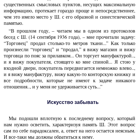
существенных смысловых пунктов, несущих максимальную
информацию, протекает гораздо проще и непосредственнее,
чем это имело место у Ш. с его образной и синестезической
памятью.
“В прошлом году, – читаем мы в одном из протоколов
бесед с Ш. (14 сентября 1936 года), – мне прочитали задачу:
“Торговец” продал столько-то метров ткани...” Как только
произнесли “торговец” и “продал,” я вижу магазин и вижу
торговца по пояс за прилавком... Он торгует мануфактурой..,
и я вижу покупателя, стоящего ко мне спиной... Я стою у
входной двери, покупатель передвигается немножко влево..,
и я вижу мануфактуру, вижу какую-то конторскую книжку и
все подробности, которые не имеют к задаче никакого
отношения.., и у меня не удерживается суть...”
Искусство забывать
Мы подошли вплотную к последнему вопросу, который
нам нужно осветить, характеризуя память Ш. Этот вопрос
сам по себе парадоксален, а, ответ на него остается неясным.
И все-таки мы должны обратиться к нему.