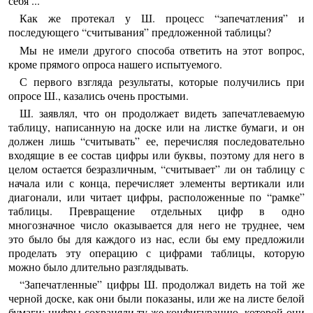
себя ...
Как же протекал у Ш. процесс “запечатления” и
последующего “считывания” предложенной таблицы?
Мы не имели другого способа ответить на этот вопрос,
кроме прямого опроса нашего испытуемого.
С первого взгляда результаты, которые получились при
опросе Ш., казались очень простыми.
Ш. заявлял, что он продолжает видеть запечатлеваемую
таблицу, написанную на доске или на листке бумаги, и он
должен лишь “считывать” ее, перечисляя последовательно
входящие в ее состав цифры или буквы, поэтому для него в
целом остается безразличным, “считывает” ли он таблицу с
начала или с конца, перечисляет элементы вертикали или
диагонали, или читает цифры, расположенные по “рамке”
таблицы. Превращение отдельных цифр в одно
многозначное число оказывается для него не труднее, чем
это было бы для каждого из нас, если бы ему предложили
проделать эту операцию с цифрами таблицы, которую
можно было длительно разглядывать.
“Запечатленные” цифры Ш. продолжал видеть на той же
черной доске, как они были показаны, или же на листе белой
бумаги; цифры сохраняли ту же конфигурацию, которой они