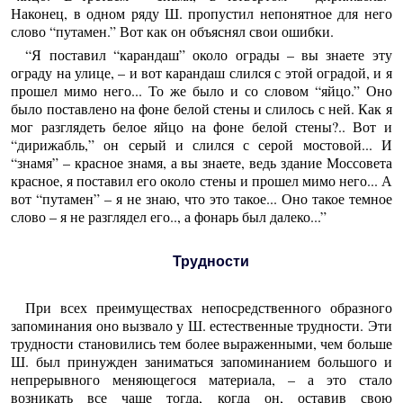
Наконец, в одном ряду Ш. пропустил непонятное для него
слово “путамен.” Вот как он объяснял свои ошибки.
“Я поставил “карандаш” около ограды – вы знаете эту
ограду на улице, – и вот карандаш слился с этой оградой, и я
прошел мимо него... То же было и со словом “яйцо.” Оно
было поставлено на фоне белой стены и слилось с ней. Как я
мог разглядеть белое яйцо на фоне белой стены?.. Вот и
“дирижабль,” он серый и слился с серой мостовой... И
“знамя” – красное знамя, а вы знаете, ведь здание Моссовета
красное, я поставил его около стены и прошел мимо него... А
вот “путамен” – я не знаю, что это такое... Оно такое темное
слово – я не разглядел его.., а фонарь был далеко...”
Трудности
При всех преимуществах непосредственного образного
запоминания оно вызвало у Ш. естественные трудности. Эти
трудности становились тем более выраженными, чем больше
Ш. был принужден заниматься запоминанием большого и
непрерывного меняющегося материала, – а это стало
возникать все чаще тогда, когда он, оставив свою