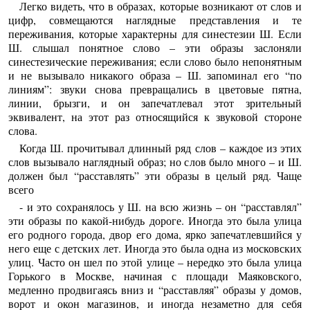
Легко видеть, что в образах, которые возникают от слов и
цифр, совмещаются наглядные представления и те
переживания, которые характерны для синестезии Ш. Если
Ш. слышал понятное слово – эти образы заслоняли
синестезические переживания; если слово было непонятным
и не вызывало никакого образа – Ш. запоминал его “по
линиям”: звуки снова превращались в цветовые пятна,
линии, брызги, и он запечатлевал этот зрительный
эквивалент, на этот раз относящийся к звуковой стороне
слова.
Когда Ш. прочитывал длинный ряд слов – каждое из этих
слов вызывало наглядный образ; но слов было много – и Ш.
должен был “расставлять” эти образы в целый ряд. Чаще
всего
- и это сохранялось у Ш. на всю жизнь – он “расставлял”
эти образы по какой-нибудь дороге. Иногда это была улица
его родного города, двор его дома, ярко запечатлевшийся у
него еще с детских лет. Иногда это была одна из московских
улиц. Часто он шел по этой улице – нередко это была улица
Горького в Москве, начиная с площади Маяковского,
медленно продвигаясь вниз и “расставляя” образы у домов,
ворот и окон магазинов, и иногда незаметно для себя