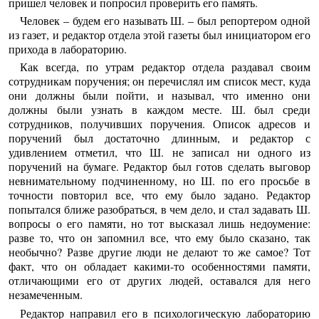
пришел человек и попросил проверить его память.
Человек – будем его называть Ш. – был репортером одной
из газет, и редактор отдела этой газеты был инициатором его
прихода в лабораторию.
Как всегда, по утрам редактор отдела раздавал своим
сотрудникам поручения; он перечислял им список мест, куда
они должны были пойти, и называл, что именно они
должны были узнать в каждом месте. Ш. был среди
сотрудников, получивших поручения. Описок адресов и
поручений был достаточно длинным, и редактор с
удивлением отметил, что Ш. не записал ни одного из
поручений на бумаге. Редактор был готов сделать выговор
невнимательному подчиненному, но Ш. по его просьбе в
точности повторил все, что ему было задано. Редактор
попытался ближе разобраться, в чем дело, и стал задавать Ш.
вопросы о его памяти, но тот высказал лишь недоумение:
разве то, что он запомнил все, что ему было сказано, так
необычно? Разве другие люди не делают то же самое? Тот
факт, что он обладает какими-то особенностями памяти,
отличающими его от других людей, оставался для него
незамеченным.
Редактор направил его в психологическую лабораторию