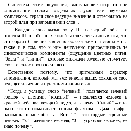
Синестезические ощущения, выступавшие открыто при
запоминании голоса, отдельных звуков или звуковых
комплексов, теряли свое ведущее значение и оттеснялись на
второй план при запоминании слов...
... Каждое слово вызывало у Ш. наглядный образ, и
отличия Ш. от обычных людей заключались лишь в том, что
эти образы были несравненно более яркими и стойкими, а
также и в том, что к ним неизменно присоединялись те
синестезические компоненты (ощущение цветных пятен,
“брызг” и “линий”), которые отражали звуковую структуру
слова и голос произносившего.
Естественно поэтому, что зрительный характер
запоминания, который мы уже видели выше, сохранял свое
ведущее значение и при запоминании слов...
“Когда я услышу слово “зеленый,” появляется зеленый
горшок с цветами; “красный” – появляется человек в
красной рубашке, который подходит к нему. “Синий” – и из
окна кто-то помахивает синим флажком... Даже цифры
напоминают мне образы... Вот “1” – это гордый стройный
человек; “2” – женщина веселая; “3” – угрюмый человек, не
знаю почему.”..