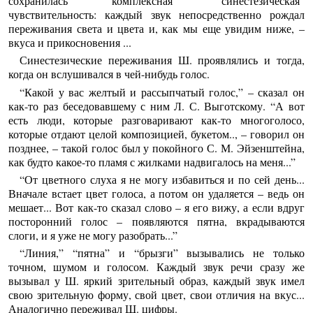
сохранилась комплексная “синестезическая”
чувствительность: каждый звук непосредственно рождал
переживания света и цвета и, как мы еще увидим ниже, –
вкуса и прикосновения ...
Синестезические переживания Ш. проявлялись и тогда,
когда он вслушивался в чей-нибудь голос.
“Какой у вас желтый и рассыпчатый голос,” – сказал он
как-то раз беседовавшему с ним Л. С. Выготскому. “А вот
есть люди, которые разговаривают как-то многоголосо,
которые отдают целой композицией, букетом.., – говорил он
позднее, – такой голос был у покойного С. М. Эйзенштейна,
как будто какое-то пламя с жилками надвигалось на меня...”
“От цветного слуха я не могу избавиться и по сей день...
Вначале встает цвет голоса, а потом он удаляется – ведь он
мешает... Вот как-то сказал слово – я его вижу, а если вдруг
посторонний голос – появляются пятна, вкрадываются
слоги, и я уже не могу разобрать...”
“Линия,” “пятна” и “брызги” вызывались не только
точном, шумом и голосом. Каждый звук речи сразу же
вызывал у Ш. яркий зрительный образ, каждый звук имел
свою зрительную форму, свой цвет, свои отличия на вкус...
Аналогично переживал Ш. цифры.