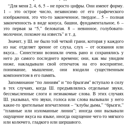
“Для меня 2, 4, 6, 5 – не просто цифры. Они имеют форму.
1 – это острое число, независимо от его графического
изображения, это что-то законченное, твердое... 5 – полная
законченность в виде конуса, башни, фундаментальное, 6 –
это первая за “5,” беловатая. 8 – невинное, голубовато-
молочное, похожее на известь” и т. д.
Значит, у Ш. не было той четкой грани, которая у каждого
из нас отделяет зрение от слуха, слух – от осязания или
вкуса... Синестезии возникли очень рано и сохранялись у
него до самого последнего времени; они, как мы увидим
ниже, накладывали свой отпечаток на его восприятие,
понимание, мышление, они входили существенным
компонентом в его память.
Запоминание “по линиям” и “по брызгам” вступало в силу
в тех случаях, когда Ш. предъявлялись отдельные звуки,
бессмысленные слоги и незнакомые слова. В этих случаях
Ш. указывал, что звуки, голоса или слова вызывали у него
какие-то зрительные впечатления – “клубы дыма,” “брызги,”
“плавные или изломанные линии”; иногда они вызывали
ощущение вкуса на языке, иногда ощущение чего-то мягкого
или колючего, гладкого или шершавого.