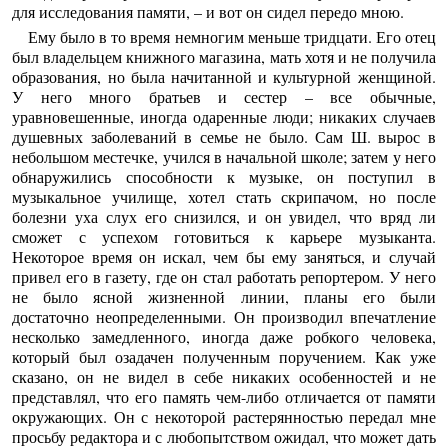
для исследования памяти, – и вот он сидел передо мною.
Ему было в то время немногим меньше тридцати. Его отец
был владельцем книжного магазина, мать хотя и не получила
образования, но была начитанной и культурной женщиной.
У него много братьев и сестер – все обычные,
уравновешенные, иногда одаренные люди; никаких случаев
душевных заболеваний в семье не было. Сам Ш. вырос в
небольшом местечке, учился в начальной школе; затем у него
обнаружились способности к музыке, он поступил в
музыкальное училище, хотел стать скрипачом, но после
болезни уха слух его снизился, и он увидел, что вряд ли
сможет с успехом готовиться к карьере музыканта.
Некоторое время он искал, чем бы ему заняться, и случай
привел его в газету, где он стал работать репортером. У него
не было ясной жизненной линии, планы его были
достаточно неопределенными. Он производил впечатление
несколько замедленного, иногда даже робкого человека,
который был озадачен полученным поручением. Как уже
сказано, он не видел в себе никаких особенностей и не
представлял, что его память чем-либо отличается от памяти
окружающих. Он с некоторой растерянностью передал мне
просьбу редактора и с любопытством ожидал, что может дать