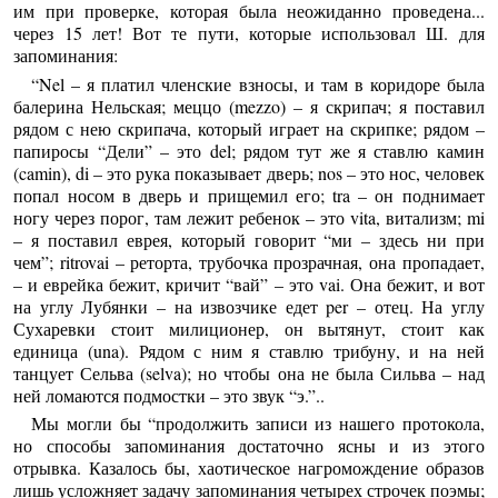
им при проверке, которая была неожиданно проведена...
через 15 лет! Вот те пути, которые использовал Ш. для
запоминания:
“Nel – я платил членские взносы, и там в коридоре была
балерина Нельская; меццо (mezzo) – я скрипач; я поставил
рядом с нею скрипача, который играет на скрипке; рядом –
папиросы “Дели” – это del; рядом тут же я ставлю камин
(camin), di – это рука показывает дверь; nos – это нос, человек
попал носом в дверь и прищемил его; tra – он поднимает
ногу через порог, там лежит ребенок – это vita, витализм; mi
– я поставил еврея, который говорит “ми – здесь ни при
чем”; ritrovai – реторта, трубочка прозрачная, она пропадает,
– и еврейка бежит, кричит “вай” – это vai. Она бежит, и вот
на углу Лубянки – на извозчике едет per – отец. На углу
Сухаревки стоит милиционер, он вытянут, стоит как
единица (una). Рядом с ним я ставлю трибуну, и на ней
танцует Сельва (selva); но чтобы она не была Сильва – над
ней ломаются подмостки – это звук “э.”..
Мы могли бы “продолжить записи из нашего протокола,
но способы запоминания достаточно ясны и из этого
отрывка. Казалось бы, хаотическое нагромождение образов
лишь усложняет задачу запоминания четырех строчек поэмы;