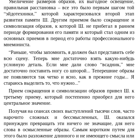
Увеличение размеров образов, их выгодное освещение,
правильная расстановка – все это было первым шагом той
“эйдотехники,” которой характеризовался второй этап
развития памяти Ш. Другим приемом было сокращение и
символизация образов, к которой Ш. не прибегал в раннем
периоде формирования его памяти и который стал одним из
основных приемов в период его работы профессионального
мнемониста.
“Раньше, чтобы запомнить, я должен был представить себе
всю сцену. Теперь мне достаточно взять какую-нибудь
условную деталь. Если мне дали слово “всадник,” мне
достаточно поставить ногу со шпорой... Теперешние образы
не появляются так четко и ясно, как в прежние годы... Я
стараюсь выделить то, что нужно...”
Прием сокращения и символизации образов привел Ш. к
третьему приему, который постепенно приобрел для него
центральное значение.
Получая на сеансах своих выступлений тысячи слов, часто
нарочито сложных и бессмысленных, Ш. оказался
принужден превращать эти ничего не значащие, для него
слова в осмысленные образы. Самым коротким путем для
этого было разложение длинного и не имеющего смысла или