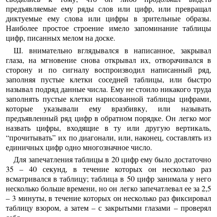
предъявляемые ему ряды слов или цифр, или превращал
диктуемые ему слова или цифры в зрительные образы.
Наиболее простое строение имело запоминание таблицы
цифр, писанных мелом на доске.
Ш. внимательно вглядывался в написанное, закрывал
глаза, на мгновение снова открывал их, отворачивался в
сторону и по сигналу воспроизводил написанный ряд,
заполняя пустые клетки соседней таблицы, или быстро
называл подряд данные числа. Ему не стоило никакого труда
заполнять пустые клетки нарисованной таблицы цифрами,
которые указывали ему вразбивку, или называть
предъявленный ряд цифр в обратном порядке. Он легко мог
назвать цифры, входящие в ту или другую вертикаль,
“прочитывать” их по диагонали, или, наконец, составлять из
единичных цифр одно многозначное число.
Для запечатления таблицы в 20 цифр ему было достаточно
35 – 40 секунд, в течение которых он несколько раз
всматривался в таблицу; таблица в 50 цифр занимала у него
несколько больше времени, но он легко запечатлевал ее за 2,5
– 3 минуты, в течение которых он несколько раз фиксировал
таблицу взором, а затем – с закрытыми глазами – проверял