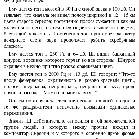
медицинских наук.
Ему дается тон высотой в 30 Гц с силой звука в 100 дб. Он
заявляет, что сначала он видел полосу шириной в 12 – 15 см
цвета старого серебра; постепенно полоса сужается и как бы
удаляется от него, а затем превращается в какой-то предмет,
блестящий как сталь. Постепенно тон принимает характер
вечернего света, звук продолжает рябить серебряным
блеском...
Ему дается тон в 250 Гц и 64 дб. Ш. видит бархатный
шнурок, ворсинки которого торчат во все стороны. Шнурок
окрашен в нежно-приятно розово-оранжевый цвет...
Ему дается тон в 2000 Гц и 113 дб. Ш. говорит: “Что-то
вроде фейерверка, окрашенного в розово-красный цвет..,
полоска шершавая, неприятная.., неприятный вкус, вроде
пряного рассола... Можно поранить руку...”
Опыты повторялись в течение нескольких дней, и одни и
те же раздражители неизменно вызывали одинаковые
переживания.
Значит, Ш. действительно относился к той замечательной
группе людей, в которую, между прочим, входил и
композитор Скрябин и у которого в особенно яркой форме