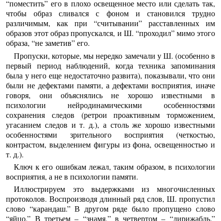
“поместить” его в плохо освещенное место или сделать так,
чтобы образ сливался с фоном и становился трудно
различимым, как при “считывании” расставленных им
образов этот образ пропускался, и Ш. “проходил” мимо этого
образа, “не заметив” его.
Пропуски, которые, мы нередко замечали у Ш. (особенно в
первый период наблюдений, когда техника запоминания
была у него еще недостаточно развита), показывали, что они
были не дефектами памяти, а дефектами восприятия, иначе
говоря, они объяснялись не хорошо известными в
психологии нейродинамическими особенностями
сохранения следов (ретрои проактивным торможением,
угасанием следов и т. д.), а столь же хорошо известными
особенностями зрительного восприятия (четкостью,
контрастом, выделением фигуры из фона, освещенностью и
т. д.).
Ключ к его ошибкам лежал, таким образом, в психологии
восприятия, а не в психологии памяти.
Иллюстрируем это выдержками из многочисленных
протоколов. Воспроизводя длинный ряд слов, Ш. пропустил
слово “карандаш.” В другом ряде было пропущено слово
“яйцо.” В третьем – “знамя,” в четвертом – “дирижабль.”