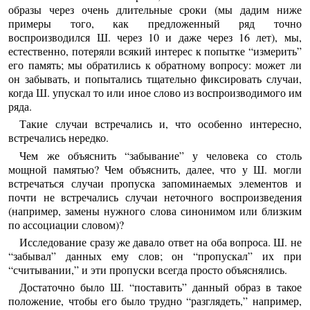
образы через очень длительные сроки (мы дадим ниже
примеры того, как предложенный ряд точно
воспроизводился Ш. через 10 и даже через 16 лет), мы,
естественно, потеряли всякий интерес к попытке “измерить”
его память; мы обратились к обратному вопросу: может ли
он забывать, и попытались тщательно фиксировать случаи,
когда Ш. упускал то или иное слово из воспроизводимого им
ряда.
Такие случаи встречались и, что особенно интересно,
встречались нередко.
Чем же объяснить “забывание” у человека со столь
мощной памятью? Чем объяснить, далее, что у Ш. могли
встречаться случаи пропуска запоминаемых элементов и
почти не встречались случаи неточного воспроизведения
(например, замены нужного слова синонимом или близким
по ассоциации словом)?
Исследование сразу же давало ответ на оба вопроса. Ш. не
“забывал” данных ему слов; он “пропускал” их при
“считывании,” и эти пропуски всегда просто объяснялись.
Достаточно было Ш. “поставить” данный образ в такое
положение, чтобы его было трудно “разглядеть,” например,