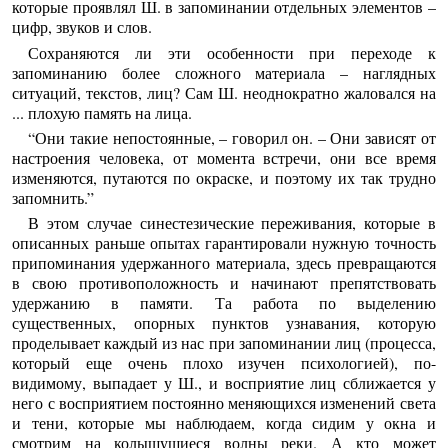
которые проявлял Ш. в запоминании отдельных элементов –
цифр, звуков и слов.
Сохраняются ли эти особенности при переходе к
запоминанию более сложного материала – наглядных
ситуаций, текстов, лиц? Сам Ш. неоднократно жаловался на
... плохую память на лица.
“Они такие непостоянные, – говорил он. – Они зависят от
настроения человека, от момента встречи, они все время
изменяются, путаются по окраске, и поэтому их так трудно
запомнить.”
В этом случае синестезические переживания, которые в
описанных раньше опытах гарантировали нужную точность
припоминания удержанного материала, здесь превращаются
в свою противоположность и начинают препятствовать
удержанию в памяти. Та работа по выделению
существенных, опорных пунктов узнавания, которую
проделывает каждый из нас при запоминании лиц (процесса,
который еще очень плохо изучен психологией), по-
видимому, выпадает у Ш., и восприятие лиц сближается у
него с восприятием постоянно меняющихся изменений света
и тени, которые мы наблюдаем, когда сидим у окна и
смотрим на колышущиеся волны реки. А кто может