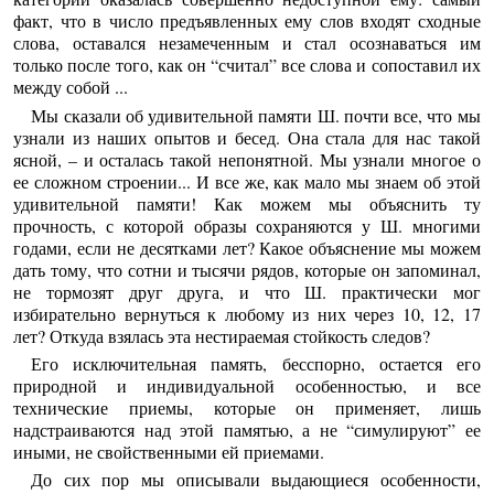
факт, что в число предъявленных ему слов входят сходные
слова, оставался незамеченным и стал осознаваться им
только после того, как он “считал” все слова и сопоставил их
между собой ...
Мы сказали об удивительной памяти Ш. почти все, что мы
узнали из наших опытов и бесед. Она стала для нас такой
ясной, – и осталась такой непонятной. Мы узнали многое о
ее сложном строении... И все же, как мало мы знаем об этой
удивительной памяти! Как можем мы объяснить ту
прочность, с которой образы сохраняются у Ш. многими
годами, если не десятками лет? Какое объяснение мы можем
дать тому, что сотни и тысячи рядов, которые он запоминал,
не тормозят друг друга, и что Ш. практически мог
избирательно вернуться к любому из них через 10, 12, 17
лет? Откуда взялась эта нестираемая стойкость следов?
Его исключительная память, бесспорно, остается его
природной и индивидуальной особенностью, и все
технические приемы, которые он применяет, лишь
надстраиваются над этой памятью, а не “симулируют” ее
иными, не свойственными ей приемами.
До сих пор мы описывали выдающиеся особенности,