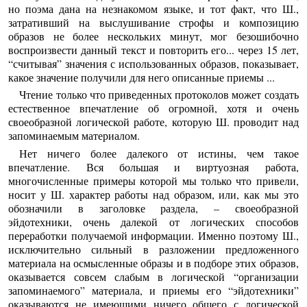
но поэма дана на незнакомом языке, и тот факт, что Ш.,
затративший на выслушивание строфы и композицию
образов не более нескольких минут, мог безошибочно
воспроизвести данный текст и повторить его... через 15 лет,
“считывая” значения с использованных образов, показывает,
какое значение получили для него описанные приемы ...
Чтение только что приведенных протоколов может создать
естественное впечатление об огромной, хотя и очень
своеобразной логической работе, которую Ш. проводит над
запоминаемым материалом.
Нет ничего более далекого от истины, чем такое
впечатление. Вся большая и виртуозная работа,
многочисленные примеры которой мы только что привели,
носит у Ш. характер работы над образом, или, как мы это
обозначили в заголовке раздела, – своеобразной
эйдотехники, очень далекой от логических способов
переработки получаемой информации. Именно поэтому Ш.,
исключительно сильный в разложении предложенного
материала на осмысленные образы и в подборе этих образов,
оказывается совсем слабым в логической “организации
запоминаемого” материала, и приемы его “эйдотехники”
оказываются не имеющими ничего общего с логической