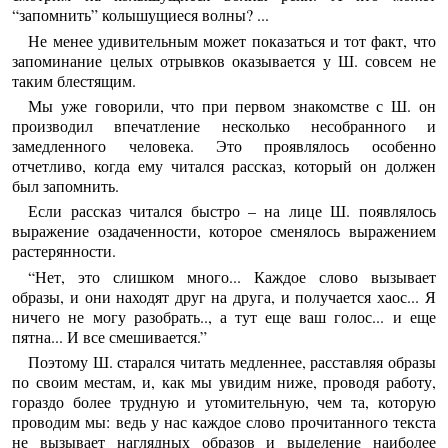
“запомнить” колышущиеся волны? ...
Не менее удивительным может показаться и тот факт, что
запоминание целых отрывков оказывается у Ш. совсем не
таким блестящим.
Мы уже говорили, что при первом знакомстве с Ш. он
производил впечатление несколько несобранного и
замедленного человека. Это проявлялось особенно
отчетливо, когда ему читался рассказ, который он должен
был запомнить.
Если рассказ читался быстро – на лице Ш. появлялось
выражение озадаченности, которое сменялось выражением
растерянности.
“Нет, это слишком много... Каждое слово вызывает
образы, и они находят друг на друга, и получается хаос... Я
ничего не могу разобрать.., а тут еще ваш голос... и еще
пятна... И все смешивается.”
Поэтому Ш. старался читать медленнее, расставляя образы
по своим местам, и, как мы увидим ниже, проводя работу,
гораздо более трудную и утомительную, чем та, которую
проводим мы: ведь у нас каждое слово прочитанного текста
не вызывает наглядных образов и выделение наиболее