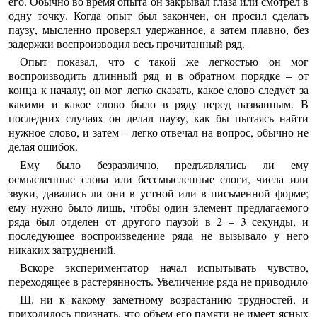
его. Обычно во время опыта он закрывал глаза или смотрел в
одну точку. Когда опыт был закончен, он просил сделать
паузу, мысленно проверял удержанное, а затем плавно, без
задержки воспроизводил весь прочитанный ряд.
Опыт показал, что с такой же легкостью он мог
воспроизводить длинный ряд и в обратном порядке – от
конца к началу; он мог легко сказать, какое слово следует за
какими и какое слово было в ряду перед названным. В
последних случаях он делал паузу, как бы пытаясь найти
нужное слово, и затем – легко отвечал на вопрос, обычно не
делая ошибок.
Ему было безразлично, предъявлялись ли ему
осмысленные слова или бессмысленные слоги, числа или
звуки, давались ли они в устной или в письменной форме;
ему нужно было лишь, чтобы один элемент предлагаемого
ряда был отделен от другого паузой в 2 – 3 секунды, и
последующее воспроизведение ряда не вызывало у него
никаких затруднений.
Вскоре экспериментатор начал испытывать чувство,
переходящее в растерянность. Увеличение ряда не приводило
Ш. ни к какому заметному возрастанию трудностей, и
приходилось признать, что объем его памяти не имеет ясных