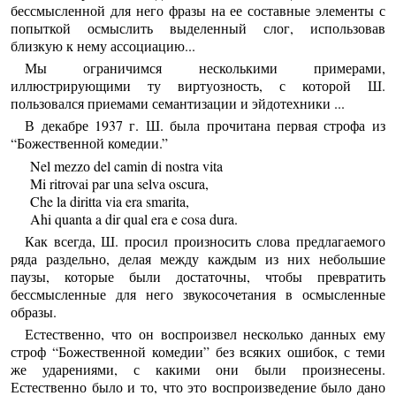
бессмысленной для него фразы на ее составные элементы с
попыткой осмыслить выделенный слог, использовав
близкую к нему ассоциацию...
Мы ограничимся несколькими примерами,
иллюстрирующими ту виртуозность, с которой Ш.
пользовался приемами семантизации и эйдотехники ...
В декабре 1937 г. Ш. была прочитана первая строфа из
“Божественной комедии.”
Nel mеzzо del camin di nostra vita
Mi ritrovai par una selva oscura,
Che la diritta via era smarita,
Ahi quanta a dir qual era e cosa dura.
Как всегда, Ш. просил произносить слова предлагаемого
ряда раздельно, делая между каждым из них небольшие
паузы, которые были достаточны, чтобы превратить
бессмысленные для него звукосочетания в осмысленные
образы.
Естественно, что он воспроизвел несколько данных ему
строф “Божественной комедии” без всяких ошибок, с теми
же ударениями, с какими они были произнесены.
Естественно было и то, что это воспроизведение было дано