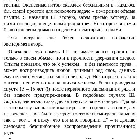
границ. Экспериментатор оказался бессильным в, казалось
бы, самой простой для психолога задаче – измерении объема
памяти. Я назначил Ш. вторую, затем третью встречу. За
ними последовал еще целый ряд встреч. Некоторые встречи
были отделены днями и неделями, некоторые – годами.
Эти встречи еще более осложнили положение
экспериментатора.
Оказалось, что память Ш. не имеет ясных границ не
только в своем объеме, но и в прочности удержания следов.
Опыты показали, что он с успехом – и без заметного труда –
может воспроизводить любой длинный ряд слов, данных
ему неделю, месяц, год, много лет назад. Некоторые из таких
опытов, неизменно кончавшихся успехом, были проведены
спустя 15 – 16 лет (!) после первичного запоминания ряда и
без всякого предупреждения. В подобных случаях Ш.
садился, закрывал глаза, делал паузу, а затем говорил: “да-да
... это было у вас на той квартире ... вы сидели за столом, а я
на качалке ... вы были в сером костюме и смотрели на меня
так ... вот ... я вижу, что вы мне говорили ...” – и дальше
следовало безошибочное воспроизведение прочитанного
ряда.