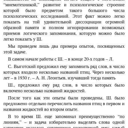
“мнемотехникой,” развитие и психологическое строение
которой было предметом такого большого числа
психологических исследований. Этот факт можно легко
показать на той удивительной диссоциации огромной
образной памяти и полном игнорировании возможных
приемов логического запоминания, которую можно было
легко показать у Ш.
Мы приведем лишь два примера опытов, посвященных
этой задаче.
В самом начале работы с Ш. – в конце 20-х годов – Л.
С. Выготский предложил ему запомнить ряд слов, в число
которых входило несколько названий птиц. Через несколько
лет – в 1930 г. – А. Н. Леонтьев, изучавший тогда память
Ш., предложил ему ряд слов, в число которых было
включено несколько названий жидкостей.
После того как эти опыты были проведены, Ш. было
предложено отдельно перечислить названия птиц в первом и
названия жидкостей во втором опыте.
В то время Ш. еще запоминал преимущественно “по
линиям,” – и задача избирательно выделять слова одной
категории оказалась совершенно недоступной ему: самый