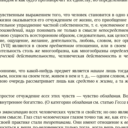
увственным выражением того, что человек становится в одно 
 жизни оказывается его отчуждением от жизни, его приобщение
ельное упразднение частной собственности, т. е.
чувственное
п
роизведений
, надо понимать не только в смысле
непосредствен
ннюю сущность всесторонним образом, следовательно, как целос
ание, ощущение, желание, деятельность, любовь, словом, все о
 [VII] являются в своем
предметном
отношении, или в своем 
ительность столь же многообразна, как многообразны
определе
веческой действительности
, человеческая
действенность
и че
ронними, что какой-нибудь предмет является
нашим
лишь тогда,
ьем, носим на своем теле, живем в нем и т. д., — одним словом, 
свою очередь рассматривает лишь как
средство к жизни,
а та ж
 простое отчуждение
всех
этих чувств — чувство
обладания.
Вот
 внутреннее богатство. (О категории
обладания
см. статью
Гесса
в
ю
эмансипацию
всех человеческих чувств и свойств; но оно явля
ном смысле. Глаз стал
человеческим
глазом точно так же, как его
своей практике стали
теоретиками
. Они имеют отношение к
в
оситься к вещи по-человечески только тогда, когда вещь по-чело