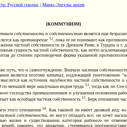
 стр. Русской секции
|
Маркс-Энгельс архив
[КОММУНИЗМ]
твием собственности
и
собственностью
является еще безразл
52
слится как
противоречие
, пока ее не понимают как противо
ижения частной собственности (в Древнем Риме, в Турции и т. д
тивная сущность частной собственности, как нечто исключающее
витая до степени противоречия форма указанной противополо
же путь, что и самоотчуждение. Вначале
частная собственнос
вания является поэтому
капитал,
подлежащий уничтожению “ка
 мыслится как источник
пагубности
частной собственности и 
53
д
по меньшей мере
наилучшим
видом труда
, тогда как по
Сен-
ьного
господства промышленников и улучшения положения раб
55
упает как
всеобщая
частная собственность
. Беря отношение ча
56
ием
этого отношения
. Как таковой он имеет двоякий вид: в
частной собственности
, не могут обладать все; он хочет
насил
лью жизни и существования; категория
рабочего
не отменяет
 вещей; наконец, это движение, стремящееся противопостави