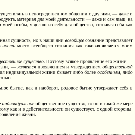
 осуществлять в непосредственном общении с другими, — даже и
одукта, материал для моей деятельности — даже и сам язык, на
 моей особы, я делаю из себя для общества, сознавая себя как
нная сущность, но в наши дни
всеобщее
сознание представляет
льность
моего всеобщего сознания как таковая является моим
щественное существо.
Поэтому всякое проявление его жизни —
жизни, —
является
проявлением и утверждением
общественной
ния индивидуальной жизни бывает либо более
особенным,
либо
знью.
ное бытие, как и наоборот, родовое бытие утверждает себя в
е
индивидуальное
общественное существо, то он в такой же мере
ому как и в действительности он существует, с одной стороны,
проявления жизни.
 индивид есть лишь некое
определенное родовое существо
и как