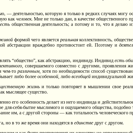
тью, — деятельностью, которую я только в редких случаях могу
твую как
человек.
Мне не только дан, в качестве общественного пр
е
есть
общественная деятельность; а потому и то, что я делаю из
живой
формой чего является
реальная
коллективность, обществе
акой абстракции враждебно противостоит ей. Поэтому и
деяте
авлять “общество”, как абстракцию, индивиду. Индивид
есть об
лективного,
совершаемого совместно с другими, проявления 
я чем-то
различным,
хотя по необходимости способ существова
бывает либо более
особенной,
либо
всеобщей
индивидуальной жи
щественную жизнь
и только повторяет в мышлении свое реаль
как мыслящее существо.
енно его особенность делает из него индивида и действительно
ое для-себя-бытие мыслимого и ощущаемого общества, подобно т
ание им, а с другой стороны — как тотальность человеческого 
га, но в то же время они находятся в
единстве
друг с другом.
ивидом и как будто противоречит их единству; но определенный