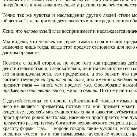
потребность и пользование вещью утратили свою
эгоистическ
Точно так же чувства и наслаждения других людей стали 
общества. Так, например, деятельность в непосредственном общ
Ясно, что
человеческий
глаз воспринимает и наслаждается иначе
Мы видели, что человек не теряет самого себя в своем предм
возможно лишь тогда, когда этот предмет становится для него
данном предмете.
Поэтому, с одной стороны, по мере того как предметная дей
действительностью и, следовательно, действительностью его
с
его индивидуальности,
его
предметами, а это значит, что п
соответствующей
ей сущностной силы;
ибо именно
определен
предмет глаза — иной, чем предмет
уха.
Своеобразие каждо
предметно-действительного,
живого
бытия.
Поэтому не тольк
С другой стороны, со стороны субъективной: только музыка п
него не является предметом, потому что мой предмет может 
существует для себя моя сущностная сила в качестве субъекти
простирается ровно настолько, насколько простирается
мое
чув
предметно развернутому богатству человеческого существа раз
красоту формы глаз, — короче говоря, такие
чувства,
которые
внешних чувств, но и так называемые духовные чувства, пра