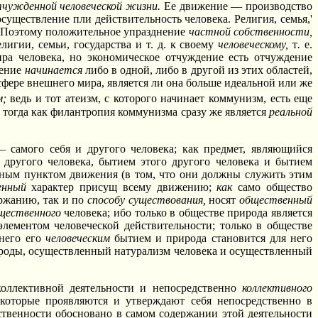
чужденной человеческой жизни.
Ее движение — производство
существление пли действительность человека. Религия, семья,'
. Поэтому положительное упразднение
частной собственности,
лигии, семьи, государства и т. д. к своему
человеческому,
т
.
е.
ра человека, но экономическое отчуждение есть отчуждение
жение
начинается
либо в одной, либо в другой из этих областей,
сфере внешнего мира, является ли она больше идеальной или же
м;
ведь и тот атеизм, с которого начинает коммунизм, есть еще
 тогда как филантропия коммунизма сразу же является
реальной
 самого себя и другого человека; как предмет, являющийся
 другого человека, бытием этого другого человека и бытием
одным пунктом движения (в том, что они должны служить этим
енный
характер присущ всему движению;
как
само общество
ержанию, так и по
способу существования,
носят
общественный
щественного
человека; ибо только в обществе природа является
лементом человеческой действительности; только в обществе
 него его
человеческим
бытием и природа становится для него
ироды, осуществленный натурализм человека и осуществленный
коллективной деятельности и непосредственно
коллективного
, которые проявляются и утверждают себя непосредственно в
венности обосновано в самом содержании этой деятельности