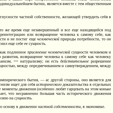
 индивидуальнейшем бытии, является вместе с тем общественным
гнусности частной собственности, желающей утвердить себя в
в то же время еще незавершенный и все еще находящийся под
 реинтеграцию или возвращение человека к самому себе, как
ости и не постиг еще
человеческой
природы потребности, то он
снил еще себе ее сущность.
 как подлинное
присвоение человеческой
сущности человеком и
 развития, возвращение человека к самому себе как человеку
анизм, == натурализму; он есть
действительное
разрешение
ущностью, между опредмечиванием и самоутверждением, между
.
мпирического бытия, — ас другой стороны, оно является для
низм ищет для себя
исторического
доказательства в отдельных
 моменты движения (особенно любят гарцевать на этом коньке
вает, что несравненно большая часть исторического движения
ензию на
сущность.
ую основу в движении
частной собственности,
в экономике.