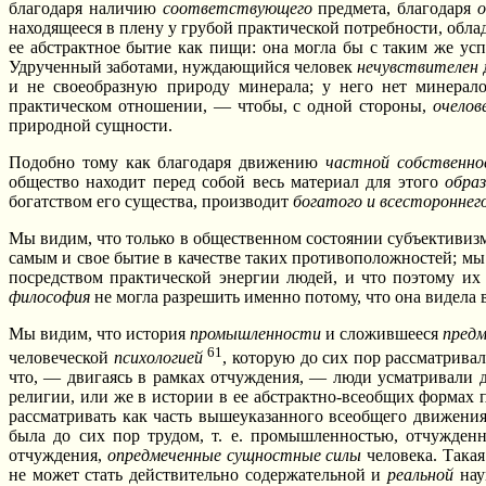
благодаря наличию
соответствующего
предмета, благодаря
о
находящееся в плену у грубой практической потребности, обл
ее абстрактное бытие как пищи: она могла бы с таким же ус
Удрученный заботами, нуждающийся человек
нечувствителен
и не своеобразную природу минерала; у него нет минерало
практическом отношении, — чтобы, с одной стороны,
очелов
природной сущности.
Подобно тому как благодаря движению
частной собственно
общество находит перед собой весь материал для этого
обра
богатством его существа, производит
богатого и всестороннего
Мы видим, что только в общественном состоянии субъективизм 
самым и свое бытие в качестве таких противоположностей; м
посредством практической энергии людей, и что поэтому их 
философия
не могла разрешить именно потому, что она видела 
Мы видим, что история
промышленности
и сложившееся
пред
61
человеческой
психологией
, которую до сих пор рассматривал
что, — двигаясь в рамках отчуждения, — люди усматривали 
религии, или же в истории в ее абстрактно-всеобщих формах п
рассматривать как часть вышеуказанного всеобщего движения
была до сих пор трудом, т. е. промышленностью, отчужден
отчуждения,
опредмеченные сущностные силы
человека. Така
не может стать действительно содержательной и
реальной
нау