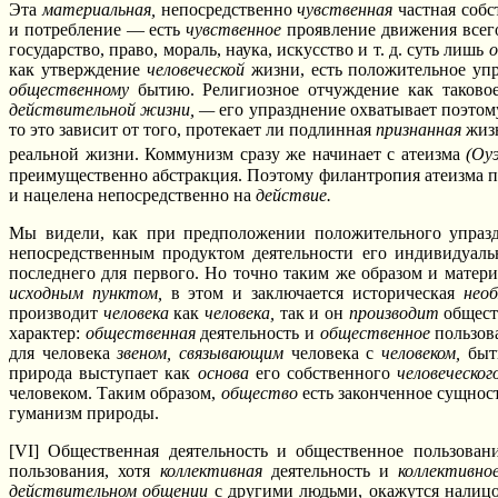
Эта
материальная,
непосредственно
чувственная
частная собс
и потребление — есть
чувственное
проявление движения всего 
государство, право, мораль, наука, искусство и т. д. суть лишь
о
как утверждение
человеческой
жизни, есть положительное упра
общественному
бытию. Религиозное отчуждение как таково
действительной жизни, —
его упразднение охватывает поэтом
то это зависит от того, протекает ли подлинная
признанная
жиз
реальной жизни. Коммунизм сразу же начинает с атеизма
(Оу
преимущественно абстракция. Поэтому филантропия атеизма п
и нацелена непосредственно на
действие.
Мы видели, как при предположении положительного упраздн
непосредственным продуктом деятельности его индивидуальн
последнего для первого. Но точно таким же образом и матер
исходным пунктом,
в этом и заключается историческая
нео
производит
человека
как
человека,
так и он
производит
обществ
характер:
общественная
деятельность и
общественное
пользов
для человека
звеном, связывающим
человека с
человеком,
быти
природа выступает как
основа
его собственного
человеческог
человеком. Таким образом,
общество
есть законченное сущнос
гуманизм природы.
[VI] Общественная деятельность и общественное пользова
пользования, хотя
коллективная
деятельность и
коллективно
действительном общении
с другими людьми, окажутся налицо