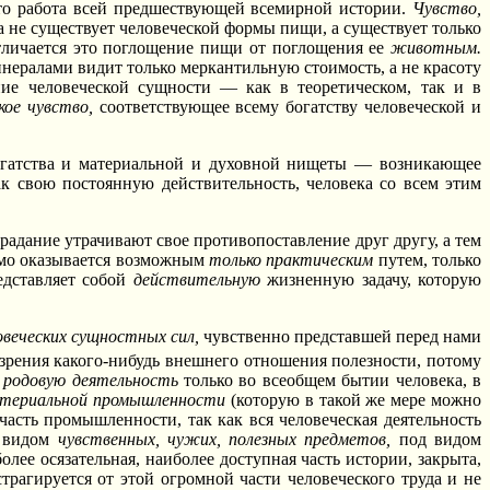
о работа всей предшествующей всемирной истории.
Чувство,
 не существует человеческой формы пищи, а существует только
отличается это поглощение пищи от поглощения ее
животным.
нералами видит только меркантильную стоимость, а не красоту
ние человеческой сущности — как в теоретическом, так и в
кое чувство,
соответствующее всему богатству человеческой и
огатства и материальной и духовной нищеты — возникающее
к свою постоянную действительность, человека со всем этим
радание утрачивают свое противопоставление друг другу, а тем
мо оказывается возможным
только практическим
путем, только
едставляет собой
действительную
жизненную задачу, которую
овеческих сущностных сил,
чувственно представшей перед нами
 зрения какого-нибудь внешнего отношения полезности, потому
 родовую деятельность
только во всеобщем бытии человека, в
атериальной промышленности
(которую в такой же мере можно
часть промышленности, так как вся человеческая деятельность
д видом
чувственных, чужих, полезных предметов,
под видом
более осязательная, наиболее доступная часть истории, закрыта,
страгируется от этой огромной части человеческого труда и не