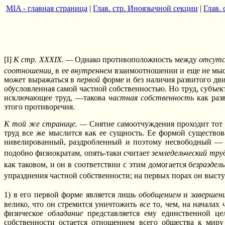
MIA - главная страница
|
Глав. стр. Иноязычной секции
|
Глав.
[I]
К стр. XXXIX. —
Однако противоположность между
отсутс
соотношении,
в ее
внутреннем
взаимоотношении и еще не мы
может выражаться в
первой
форме и без наличия развитого дв
обусловленная самой частной собственностью. Но труд, субъек
исключающее труд, —такова
частная собственность
как раз
этого противоречия.
К той же странице. —
Снятие самоотчуждения проходит тот 
труд все же мыслится как ее сущность. Ее формой существо
нивелированный, раздробленный и поэтому несвободный —
подобно физиократам, опять-таки считает
земледельческий тру
как таковом, и он в соответствии с этим домогается
безраздел
упразднения частной собственности; на первых порах он выст
1) в его первой форме является лишь
обобщением
и
завершен
велико, что он стремится уничтожить
все
то, чем, на началах
физическое
обладание
представляется ему единственной це
собственности остается отношением всего общества к миру