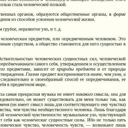
 польза стала
человеческой
пользой.
твенных органов, образуются
общественные
органы, в
форме
одним из способов усвоения
человеческой
жизни.
м грубое, неразвитое ухо, и т. д.
о
человеческим
предметом, пли опредмеченным человеком. Это
енным существом, а общество становится для него сущностью в
ействительностью человеческих сущностных сил, человеческой
опредмечиванием
самого себя, утверждением и осуществлением
его
предметами, зависит от
природы предмета
и от природы
утверждения.
Глазом
предмет воспринимается иначе, чем
ухом, и
 следовательно и своеобразный способ ее опредмечивания, ее
ебя в предметном мире.
уха самая прекрасная музыка не имеет
никакого
смысла, она для
довательно, он может существовать для меня только так, как
 меня (он имеет смысл лишь для соответствующего ему чувства)
вства, чем чувства необществснного человека. Лишь благодаря
ной
человеческой
чувственности: музыкальное ухо, чувствующий
т себя как
человеческие
сущностные силы. Ибо не только пять
еловеческое чувство, человечность чувств, — возникают лишь