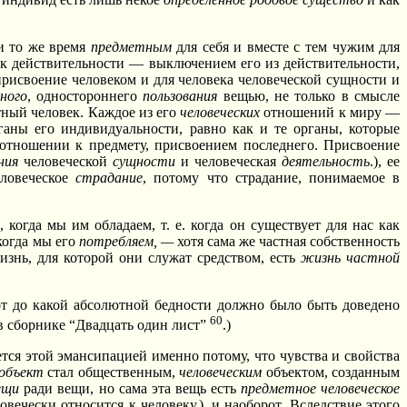
и то же время
предметным
для себя и вместе с тем чужим для
 к действительности — выключением его из действительности,
рисвоение человеком и для человека человеческой сущности и
ного
, одностороннего
пользования
вещью, не только в смысле
тный человек. Каждое из его
человеческих
отношений к миру —
рганы его индивидуальности, равно как и те органы, которые
отношении к предмету, присвоением последнего. Присвоение
ния
человеческой
сущности
и человеческая
деятельность
.), ее
ловеческое
страдание
, потому что страдание, понимаемое в
 когда мы им обладаем, т. е. когда он существует для нас как
когда мы его
потребляем, —
хотя сама же частная собственность
изнь, для которой они служат средством, есть
жизнь частной
 до какой абсолютной бедности должно было быть доведено
60
 сборнике “Двадцать один лист”
.)
ется этой эмансипацией именно потому, что чувства и свойства
объект
стал общественным,
человеческим
объектом, созданным
ещи
ради вещи, но сама эта вещь есть
предметное человеческое
вечески относится к человеку.), и наоборот. Вследствие этого