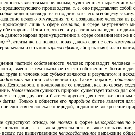
твенность является материальным, чувственным выражением
от
предшествующего производства, т. е. оно представляет собой о
собые
виды производства и подчиняются его всеобщему закону
зднение всякого отчуждения, т. е. возвращение человека из ре
е происходит лишь в сфере
сознания,
в сфере внутреннего ми
у обе стороны. Понятно, что если у различных народов это дви
нь данного народа преимущественно в сфере сознания или же в 
59
эн)
, атеизм же на первых порах далеко еще не есть
коммуниз
ервоначально есть лишь
философская,
абстрактная филантропия,
ения частной собственности человек производит человека —
ости, вместе с тем оказывается его собственным бытием для
иал труда и человек как субъект являются и результатом и исх
бходимость
частной собственности). Таким образом,
обществ
о. Деятельность и пользование ее плодами, как по своему сод
ание.
Человеческая
сущность природы существует только для
об
ем его для другого и бытием другого для него, жизненным э
о
бытия. Только в обществе его
природное
бытие является для
тное единство человека с природой, подлинное воскресение пр
ние существуют отнюдь не
только
в форме
непосредственно
е
пользование, т. е. такая деятельность и такое пользование
 всюду, где вышеуказанное
непосредственное
выражение общест