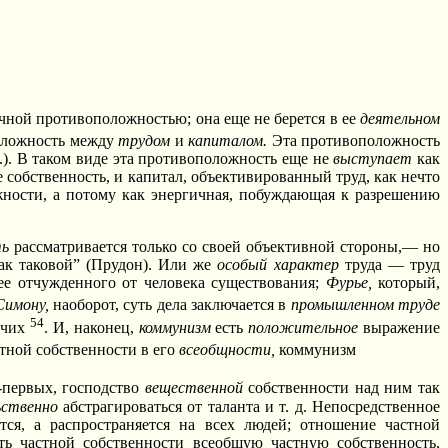
ичной противоположностью; она еще не берется в ее
деятельном
положность между
трудом
и
капиталом.
Эта противоположность
.). В таком виде эта противоположность еще не
выступает
как
 собственность, и капитал, объективированный труд, как нечто
жности, а потому как энергичная, побуждающая к разрешению
ть
рассматривается только со своей объективной стороны,— но
к таковой” (Прудон). Или же
особый характер
труда — труд
ее отчужденного от человека существования;
Фурье,
который,
Симону,
наоборот, суть дела заключается в
промышленном труде
54
очих
. И, наконец,
коммунизм
есть
положительное
выражение
стной собственности в его
всеобщности,
коммунизм
о-первых, господство
вещественной
собственности над ним так
ьственно
абстрагироваться от таланта и т. д. Непосредственное
ся, а распространяется на всех людей; отношение частной
ть частной собственности всеобщую частную собственность,