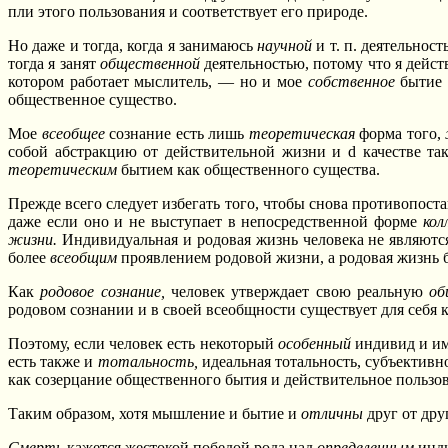
пли этого пользования и соответствует его природе.
Но даже и тогда, когда я занимаюсь
научной
и т. п. деятельнос
тогда я занят
общественной
деятельностью, потому что я дейс
котором работает мыслитель, — но и мое
собственное
быти
общественное существо.
Мое
всеобщее
сознание есть лишь
теоретическая
форма того,
собой абстракцию от действительной жизни и d качестве т
теоретическим
бытием как общественного существа.
Прежде всего следует избегать того, чтобы снова противопост
даже если оно и не выступает в непосредственной форме
кол
жизни.
Индивидуальная и родовая жизнь человека не являютс
более
всеобщим
проявлением родовой жизни, а родовая жизнь 
Как
родовое сознание,
человек утверждает свою реальную
об
родовом сознании и в своей всеобщности существует для себя 
Поэтому, если человек есть некоторый
особенный
индивид и им
есть также и
тотальность,
идеальная тотальность, субъективн
как созерцание общественного бытия и действительное пользов
Таким образом, хотя мышление и бытие и
отличны
друг от дру
Смерть
кажется жестокой победой рода над
определенным
инд