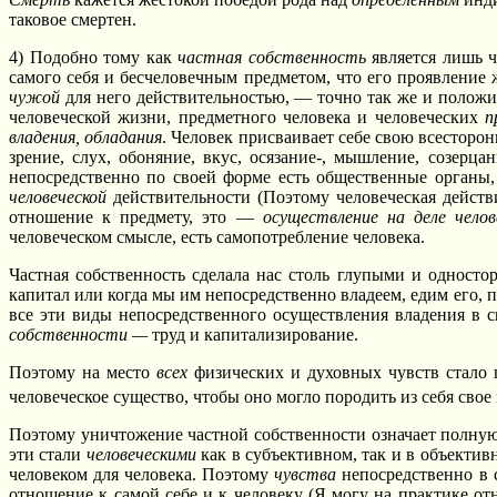
таковое смертен.
4) Подобно тому как
частная собственность
является лишь ч
самого себя и бесчеловечным предметом, что его проявление
чужой
для него действительностью, — точно так же и положит
человеческой жизни, предметного человека и человеческих
п
владения, обладания
. Человек присваивает себе свою всесторо
зрение, слух, обоняние, вкус, осязание-, мышление, созерц
непосредственно по своей форме есть общественные органы,
человеческой
действительности (Поэтому человеческая действ
отношение к предмету, это —
осуществление на деле чело
человеческом смысле, есть самопотребление человека.
Частная собственность сделала нас столь глупыми и односто
капитал или когда мы им непосредственно владеем, едим его, п
все эти виды непосредственного осуществления владения в 
собственности —
труд и капитализирование.
Поэтому на место
всех
физических и духовных чувств стало
человеческое существо, чтобы оно могло породить из себя свое
Поэтому уничтожение частной собственности означает полну
эти стали
человеческими
как в субъективном, так и в объектив
человеком для человека. Поэтому
чувства
непосредственно в 
отношение к самой себе и к человеку (Я могу на практике отн