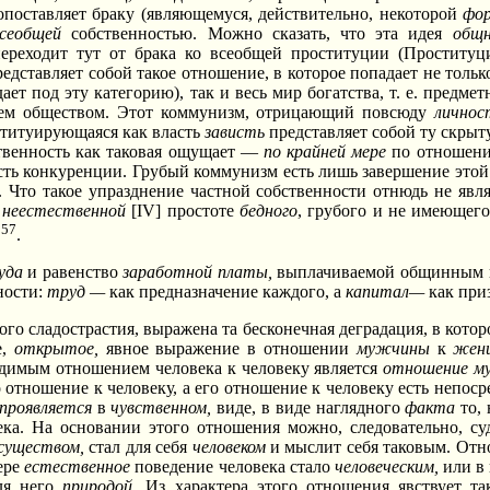
поставляет браку (являющемуся, действительно, некоторой
фор
всеобщей
собственностью. Можно сказать, что эта идея
общ
реходит тут от брака ко всеобщей проституции (Проститу
представляет собой такое отношение, в которое попадает не тол
дает под эту категорию), так и весь мир богатства, т. е. предм
сем обществом. Этот коммунизм, отрицающий повсюду
личнос
ституирующаяся как власть
зависть
представляет собой ту скры
ственность как таковая ощущает —
по крайней мере
по отношен
сть конкуренции. Грубый коммунизм есть лишь завершение этой
 Что такое упразднение частной собственности отнюдь не явля
к
неестественной
[IV] простоте
бедного
, грубого и не имеющего
57
е
.
уда
и равенство
заработной платы,
выплачиваемой общинным 
ности:
труд —
как предназначение каждого, а
капитал—
как приз
го сладострастия, выражена та бесконечная деградация, в котор
е,
открытое,
явное выражение в отношении
мужчины
к
жен
одимым отношением человека к человеку является
отношение м
 отношение к человеку, а его отношение к человеку есть непоср
проявляется
в
чувственном,
виде, в виде наглядного
факта
то, 
ека. На основании этого отношения можно, следовательно, суд
существом,
стал для себя
человеком
и мыслит себя таковым. От
мере
естественное
поведение человека стало
человеческим,
или в 
ля него
природой.
Из характера этого отношения явствует т