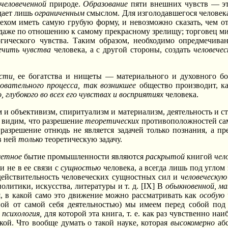
человеченной
природе.
Образование
пяти внешних чувств — эт
адает лишь
ограниченным
смыслом. Для изголодавшегося человека
пехом иметь самую грубую форму, и невозможно сказать, чем 
даже по отношению к самому прекрасному зрелищу; торговец ми
гического чувства. Таким образом, необходимо опредмечива
ечить чувства
человека, а с другой стороны, создать
человечес
сти,
ее богатства и нищеты — материального и духовного б
зовательного процесса, так возникшее
общество производит, ка
, глубокого во всех его чувствах и восприятиях
человека.
и объективизм, спиритуализм и материализм, деятельность и ст
ы видим, что разрешение
теоретических
противоположностей са
разрешение отнюдь не является задачей только познания, а пр
в ней
только
теоретическую задачу.
метное
бытие промышленности являются
раскрытой
книгой
чел
и не в ее связи с
сущностью
человека, а всегда лишь под углом
действительность человеческих сущностных сил и
человеческую
олитики, искусства, литературы и т. д. [IX] В
обыкновенной, м
, в какой само это движение можно рассматривать как
особую
ной от самой себя деятельностью) мы имеем перед собой по
я
психология,
для которой эта книга, т. е. как раз чувственно наи
кой. Что вообще думать о такой науке, которая
высокомерно
аб