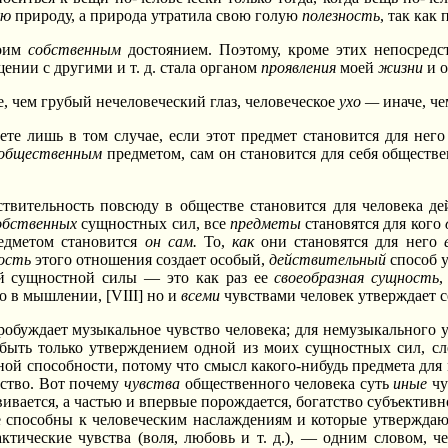
ую
природу, а природа утратила свою голую
полезность
, так как
моим
собственным
достоянием. Поэтому, кроме этих непосредс
ении с другими и т. д. стала органом
проявления
моей
жизни
и 
, чем грубый нечеловеческий глаз, человеческое
ухо —
иначе, че
ете лишь в том случае, если этот предмет становится для нег
общественным
предметом, сам он становится для себя обществ
ствительность повсюду в обществе становится для человека д
обственных
сущностных сил, все
предметы
становятся для кого
редметом становится
он сам.
То,
как
они становятся для него
ность
этого отношения создает особый,
действительный
способ 
й сущностной силы — это как раз ее
своеобразная сущность
,
о в мышлении, [VIII] но и
всеми
чувствами человек утверждает с
робуждает музыкальное чувство человека; для немузыкального 
быть только утверждением одной из моих сущностных сил, сле
вной способности, потому что смысл какого-нибудь предмета для
ство. Вот почему
чувства
общественного человека суть
иные
чу
вивается, а частью и впервые порождается, богатство субъектив
 способны к человеческим наслаждениям и которые утверждаю
ктические чувства (воля, любовь и т. д.), — одним словом, ч