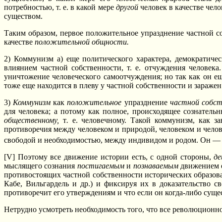
потребностью, т. е. в какой мере
другой
человек в качестве чело
существом.
Таким образом, первое положительное упразднение частной с
качестве
положительной общности.
2) Коммунизм a) еще политического характера, демократиче
влиянием частной собственности, т. е. отчуждения человек
уничтожение человеческого самоотчуждения; но так как он е
тоже еще находится в плеву у частной собственности и заражен
3)
Коммунизм
как
положительное
упразднение
частной собс
для человека; а потому как полное, происходящее сознатель
общественному,
т
.
е. человечному. Такой коммунизм, как з
противоречия между человеком и природой, человеком и чел
свободой и необходимостью, между индивидом и родом. Он — ре
[V] Поэтому все движение истории есть, с одной стороны,
д
мыслящего сознания
постигаемым
и
познаваемым
движением 
противостоящих частной собственности исторических образов
Кабе, Вильгардель и др.) и фиксируя их в доказательство с
противоречит его утверждениям и что если он когда-либо суще
Нетрудно усмотреть необходимость того, что все революционн