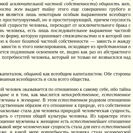
мой исключительной частной собственности
)
общность
жен,
ности жен
выдает
тайну
этого еще совершенно грубого и
ция является лишь некоторым особым выражением всеобщего
ько проституируемый, но и проституирующий, причем гнусность
етной сущности человека, переходит от исключительного брака с
ть
человека, есть лишь последовательное выражение частной
тую форму, которую принимает
стяжательство
и в которой оно
ию к
более богатой
частной собственности — зависть и жажду
 зависти и этого нивелирования, исходящее из
представления
о
ется подлинным освоением ее, видно как раз из абстрактного
 потребностей человека, который не только не возвысился над
капиталом,
общиной
как всеобщим капиталистом. Обе стороны
нанная всеобщность и сила всего общества.
ой человек оказывается по отношению к самому себе, ибо тайна
щине
и в том, как мыслится
непосредственное, естественное
ужчины к женщине.
В этом
естественном
родовом отношении
едственным образом его отношение к природе, его собственное
насколько стала для человека природой человеческая сущность,
ить о ступени общей культуры человека. Из характера этого
ношение мужчины к женщине есть
естественнейшее
отношение
какой мере
человеческая
сущность стала для него
естественной
акже, в какой мере
потребность
человека стала
человеческой