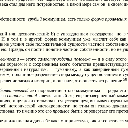
века стал для него потребностью, в какой мере сам он, в своем
обственности,
грубый
коммунизм, есть только
форма проявления
ский или деспотический; b) с упразднением государства, но 
а. И в той и в другой форме коммунизм уже мыслит себя как
ще не уяснил себе положительной сущности частной собственн
 ею. Правда, он постиг понятие частной собственности, но не уя
твенности —
этого
самоотчуждения человека —
и в силу этого
ным образом и с сохранением всего богатства предшествующего
авершенный натурализм,
=
гуманизму, а как завершенный гум
овеком, подлинное разрешение спора между существованием и с
58
шение загадки истории, и он знает, что он есть это решение
ействительный
акт порождения этого коммунизма — роды его э
его
становления.
Вышеуказанный же, еще незавершенный комму
аниях, ищет доказательства в существующем, вырывая отдельные
воей исторической чистокровности; но этим он только доказы
ствовал, то именно это его
прошлое
бытие опровергает его прет
ое движение находит себе как эмпирическую, так и теоретическ