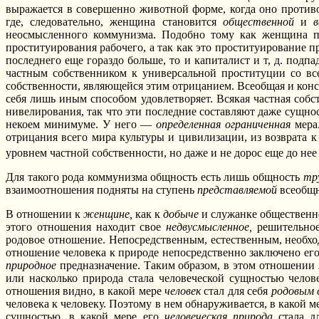
выражается в совершенно животной форме, когда оно противо
где, следовательно, женщина становится
общественной
и
неосмысленного коммунизма. Подобно тому как женщина пе
проституирования рабочего, а так как это проституирование 
последнего еще гораздо больше, то и капиталист и т, д. подпа
частным собственником к универсальной проституции со в
собственности, являющейся этим отрицанием. Всеобщая и кон
себя лишь иным способом удовлетворяет. Всякая частная соб
нивелирования, так что эти последние составляют даже сущно
некоем минимуме. У него —
определенная ограниченная
мера.
отрицания всего мира культуры и цивилизации, из возврата 
уровнем частной собственности, но даже и не дорос еще до не
Для такого рода коммунизма общность есть лишь общность
тр
взаимоотношения подняты на ступень
представляемой
всеобщ
В отношении к
женщине,
как к
добыче
и служанке общественно
этого отношения находит свое
недвусмысленное,
решительно
родовое отношение. Непосредственным, естественным, необх
отношение человека к природе непосредственно заключено его
природное
предназначение. Таким образом, в этом отношении
или насколько природа стала человеческой сущностью челов
отношения видно, в какой мере
человек
стал для себя
родовым 
человека к человеку. Поэтому в нем обнаруживается, в какой 
сущностью, в какой мере его
человеческая природа
стала д