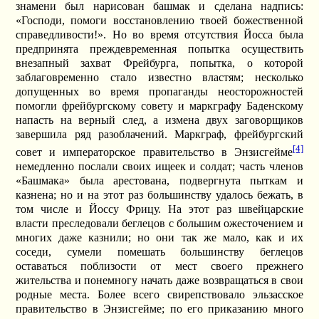
знамени был нарисован башмак и сделана надпись:
«Господи, помоги восстановлению твоей божественной
справедливости!». Но во время отсутствия Йосса была
предпринята преждевременная попытка осуществить
внезапный захват Фрейбурга, попытка, о которой
заблаговременно стало известно властям; несколько
допущенных во время пропаганды неосторожностей
помогли фрейбургскому совету и маркграфу Баденскому
напасть на верный след, а измена двух заговорщиков
завершила ряд разоблачений. Маркграф, фрейбургский
[4]
совет и императорское правительство в Энзисгейме
немедленно послали своих ищеек и солдат; часть членов
«Башмака» была арестована, подвергнута пыткам и
казнена; но и на этот раз большинству удалось бежать, в
том числе и Йоссу Фрицу. На этот раз швейцарские
власти преследовали беглецов с большим ожесточением и
многих даже казнили; но они так же мало, как и их
соседи, сумели помешать большинству беглецов
оставаться поблизости от мест своего прежнего
жительства и понемногу начать даже возвращаться в свои
родные места. Более всего свирепствовало эльзасское
правительство в Энзисгейме; по его приказанию много