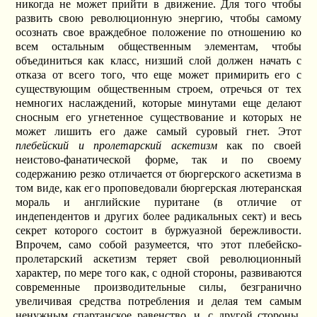
никогда не может прийти в движение. Для того чтобы
развить свою революционную энергию, чтобы самому
осознать свое враждебное положение по отношению ко
всем остальным общественным элементам, чтобы
объединиться как класс, низший слой должен начать с
отказа от всего того, что еще может примирить его с
существующим общественным строем, отречься от тех
немногих наслаждений, которые минутами еще делают
сносным его угнетенное существование и которых не
может лишить его даже самый суровый гнет. Этот
плебейский и пролетарский аскетизм
как по своей
неистово-фанатической форме, так и по своему
содержанию резко отличается от бюргерского аскетизма в
том виде, как его проповедовали бюргерская лютеранская
мораль и английские пуритане (в отличие от
индепендентов и других более радикальных сект) и весь
секрет которого состоит в буржуазной бережливости.
Впрочем, само собой разумеется, что этот плебейско-
пролетарский аскетизм теряет свой революционный
характер, по мере того как, с одной стороны, развиваются
современные производительные силы, безгранично
увеличивая средства потребления и делая тем самым
ненужным спартанское равенство, и, с другой стороны,