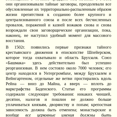
они организовывали тайные заговоры, преодолевали все
обусловленные их территориально-распыленным образом
жизни препятствия к созданию более крупного и
централизованного союза и после всех бесчисленных
провалов, поражений и казней вожаков снова и снова
возрождали свои заговорщические организации, пока,
наконец, не наступил удобный момент для массового
восстания.
В 1502г. появились первые признаки тайного
крестьянского движения в епископстве Шпейерском,
которое тогда охватывало и область Брухзаля. Союз
«Башмака» здесь действительно был успешно
реорганизован. В нем состояло около 7000 человек; его
центр находился в Унтергромбахе, между Брухзалем и
Вейнгартеном, отдельные же ветви простирались вдоль
Рейна — вниз до Майна, а вверх — вплоть до
маркграфства Баденского. Статьи его программы
содержали следующие требования: никаких чиншей,
десятин, налогов и пошлин не должно больше
уплачиваться князьям, дворянству и попам; крепостная
зависимость должна быть отменена; монастырские и
вообще
все церковные имения должны быть