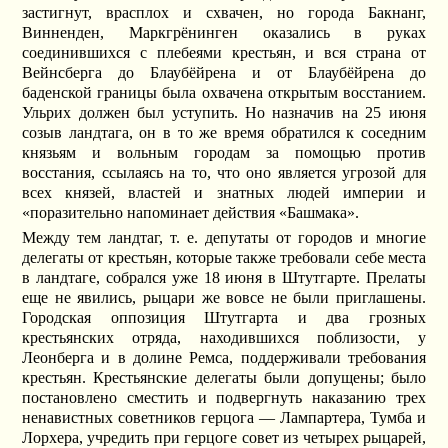
застигнут, врасплох и схвачен, но города Бакнанг,
Винненден, Маркгрёнинген оказались в руках
соединившихся с плебеями крестьян, и вся страна от
Вейнсберга до Блаубёйрена и от Блаубёйрена до
баденской границы была охвачена открытым восстанием.
Ульрих должен был уступить. Но назначив на 25 июня
созыв ландтага, он в то же время обратился к соседним
князьям и вольным городам за помощью против
восстания, ссылаясь на то, что оно является угрозой для
всех князей, властей и знатных людей империи и
«поразительно напоминает действия «Башмака».
Между тем ландтаг, т. е. депутаты от городов и многие
делегаты от крестьян, которые также требовали себе места
в ландтаге, собрался уже 18 июня в Штутгарте. Прелаты
еще не явились, рыцари же вовсе не были приглашены.
Городская оппозиция Штутгарта и два грозных
крестьянских отряда, находившихся поблизости, у
Леонберга и в долине Ремса, поддерживали требования
крестьян. Крестьянские делегаты были допущены; было
постановлено сместить и подвергнуть наказанию трех
ненавистных советников герцога — Лампартера, Тумба и
Лорхера, учредить при герцоге совет из четырех рыцарей,