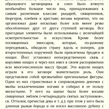
образцового заговорщика в союз было втянуто
необычайно большое число лиц, принадлежавших к
самым различным классам: рыцарей, священников,
бюргеров, пле­беев и крестьян; весьма вероятно, что он
организовал даже несколько более или менее резко
обособленных друг от друга ступеней заговора. Все
пригодные элементы были использованы с величайшей
осмотрительностью и искусством. Кроме более
посвященных эмиссаров, которые, по-разному
переодеваясь, обходили страну вдоль и поперек, для
второстепенных поручений были привлечены бродяги и
нищие. Йосс установил непосредственную связь с
королями нищих и через них имел в своем распоряжении
всю многочисленную массу бродяг. Эти короли нищих
играли в его заговоре значительную роль. Они
представляли собой чрезвычайно оригинальные фигуры.
Один из них странствовал в сопровождении девочки с
якобы искалеченными ногами и собирал в ее пользу
милостыню. У него на шапке было более восьми
священных эмблем («четырнадцать святых заступников»,
св. Оттилия, пречистая дева и т. д.); при этом у него была
длинная рыжая борода и он носил массивную дубину с