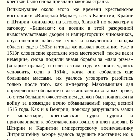
крестьян было снова признано законом страны.
Вспыхнувшее около этого же времени крестьянское
восстание в «Виндской Марке», т. е. в Каринтии, Крайне
и Штирии, опиралось на заговор, близкий по характеру к
заговору «Башмака»; он возник в этой разоренной
вымогательствами дворян и императорских чиновников,
опустошенной набегами турок и измученной голодом
области еще в 1503г. и тогда же вызвал восстание. Уже в
1513г. словенские крестьяне этих местностей, так же как и
немецкие, снова подняли знамя борьбы за «stara prawa»
(«старые права»), и если в этом году их опять удалось
успокоить, если в 1514г., когда они собрались еще
большими массами, их удалось уговорить разойтись
только после того, как император Максимилиан дал
определенное обещание о восстановлении «старых прав»,
то с тем большим ожесточением должен был подняться на
войну за возмездие вечно обманываемый народ весной
1515 года. Как и в Венгрии, повсюду разрушались замки
и монастыри, крестьянские судьи судили и
приговаривали к обезглавлению взятых в плен дворян. В
Штирии и Каринтии императорскому военачальнику
Дитрихштейну вскоре удалось задушить восстание; но в