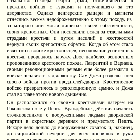
начальство секлера Георга Дожи, отличившегося в
прежних войнах с турками и получившего за это
дворянство. Однако венгерские рыцари и магнаты
отнеслись весьма недоброжелательно к этому походу, из-
за которого они могли лишиться своей собственности,
своих крепостных. Они поспешили вслед за отдельными
отрядами крестьян и путем насилий и жестокостей
вернули своих крепостных обратно. Когда об этом стало
известно в войске крестоносцев, негодование угнетенных
крестьян прорвалось наружу. Двое наиболее ревностных
проповедников крестового похода, Лаврентий и Варнава,
своими революционными речами еще более разожгли в
войске ненависть к дворянству. Сам Дожа разделял гнев
своего войска против предателей-дворян. Крестоносное
войско превратилось в революционную армию, и Дожа
стал во главе этого нового движения.
Он расположился со своими крестьянами лагерем на
Ракошском поле у Пешта. Враждебные действия начались
столкновениями с вооруженными людьми дворянской
партии в окрестных деревнях и предместьях Пешта.
Вскоре дело дошло до вооруженных схваток и, наконец,
до сицилийской вечерни для всех попавших в руки
крестьянам дворян и до сожжения всех окрестных замков.