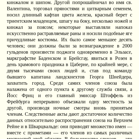
кинжалом и шипом. Другой попрошайничал во имя св.
Валентина, торговал пряностями и цитварным семенем,
носил длинный кафтан цвета железа, красный берет с
триентским младенцем, шпагу на боку, несколько ножей и
кинжал за поясом; некоторые выставляли напоказ
искусственно растравляемые раны и носили подобные яге
причудливые костюмы. Их было самое меньшее десять
человек; они должны были за вознаграждение в 2000
гульденов произвести поджоги одновременно в Эльзасе,
маркграфстве Баденском и Брейсгау, явиться в Розен в
день храмового праздника в Цаберне, по крайней мере, с
двумя тысячами своих людей и, став под команду
бывшего капитана ландскнехтов Георга Шнейдера,
захватить город. Среди самих членов союза была
налажена от одного пункта к другому служба связи, а
Йосс Фриц и его главный эмиссар Штоффель из
Фрейбурга непрерывно объезжали одну местность за
другой, производя ночные смотры вновь принятым
членам. Следственные акты дают достаточное количество
данных относительно распространения союза на Верхнем
Рейне и в Шварцвальде: они приводят множество имен —
вместе с приметами — его членов из самых различных
местностей этой области. В большинстве случаев — это