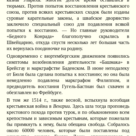
тюрьмах. Против попыток восстановления крестьянского
союза, против всяких крестьянских сходок были изданы
суровые карательные законы, а швабское дворянство
заключило специальный союз для подавления всякой
попытки к восстанию. — Но главные руководители
«Бедного Конрада» благополучно скрылись в
Швейцарию, откуда спустя несколько лет большая часть
их вернулась поодиночке на родину.
Одновременно с вюртембергским движением появились
симптомы возобновления деятельности «Башмака» в
Брейсгау и маркграфстве Баденском. В июне неподалеку
от Бюля была сделана попытка к восстанию; но она была
немедленно подавлена маркграфом Филиппом, и
предводитель восстания Гугель-Бастиан был схвачен и
обезглавлен во Фрейбурге.
В том же 1514 г., также весной, вспыхнула всеобщая
крестьянская война в
Венгрии
. Здесь шла тогда проповедь
крестового похода против турок, и по обыкновению всем
крепостным и зависимым крестьянам, которые пожелали
бы примкнуть к нему, была обещана свобода. Собралось
около 60000 человек, которые были поставлены под