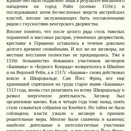
Крайне оно было подавлено лишь в результате внезапного
нападения на город Райн (осенью 1516г.) и
последовавших затем бесчисленных зверств австрийских
властей, вполне заслуживающих быть поставленными
рядом с гнусностями венгерского дворянства.
Вполне понятно, что после целого ряда столь тяжелых
поражений и массовых расправ, учиненных дворянством,
крестьяне в Германии оставались в течение довольно
долгого времени спокойными. И все же ни заговоры, ни
местные восстания полностью не прекращались. Уже в
1516г. большинство бежавших участников заговоров
«Башмака» и «Бедного Конрада» возвратилось в Швабию
и на Верхний Рейн, а в 1517г. «Башмак» снова действовал
вовсю в Шварцвальде. Сам Йосс Фриц, все еще
хранивший спрятанное на груди старое знамя «Башмака»
1513 года, вновь стал разъезжать по всему Шварцвальду и
развил энергичную деятельность. Заговор был
организован заново. Как и четыре года тому назад, опять
стали созываться собрания на Книбисе. Но тайна не была
соблюдена; власти узнали о заговоре и приняли
решительные меры. Многие были схвачены и казнены;
наиболее деятельные и интеллигентные участники
заговора должны были бежать, в том числе и Йосс Фриц,