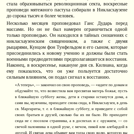
стала образовываться революционная секта, воскресные
проповеди мятежного пастуха собирали в Никласхаузене
до сорока тысяч и более человек.
Несколько месяцев проповедовал Ганс Дударь перед
массами. Но он не был намерен ограничиться одной
только проповедью. Он находился в тайных сношениях с
никласхаузенским священником, а также с двумя
рыцарями, Кунцом фон Тунфельдом и его сыном, которые
присоединились к новому учению и должны были стать
военными предводителями предполагавшегося восстания.
Наконец, в воскресенье, накануне дня св. Килиана, когда
ему показалось, что он уже пользуется достаточно
сильным влиянием, он подал сигнал к восстанию.
«А теперь», — закончил он свою проповедь, — «идите по домам и
обдумайте то, что возвестила вам пресвятая матерь божья; пусть
в ближайшую субботу жены, дети я старики останутся дома, а
сами вы, мужчины, приходите снова сюда, в Никласхаузен, в день
св. Маргариты, т. е. в ближайшую субботу, и приведите с собой
своих братьев и друзей, сколько бы их ни было. Но приходите
сюда не с посохом странника, а в доспехах и с оружием, — со
свечой паломника в одной руке, с мечом, пикой или алебардой в
другой. И святая дева объявит вам тогда свою волю, которую вы