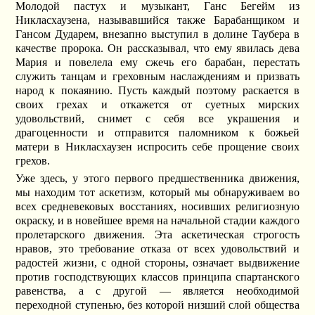
Молодой пастух и музыкант, Ганс Бегейм из
Никласхаузена, называвшийся также Барабанщиком и
Гансом Дударем, внезапно выступил в долине Таубера в
качестве пророка. Он рассказывал, что ему явилась дева
Мария и повелела ему сжечь его барабан, перестать
служить танцам и греховным наслаждениям и призвать
народ к покаянию. Пусть каждый поэтому раскается в
своих грехах и откажется от суетных мирских
удовольствий, снимет с себя все украшения и
драгоценности и отправится паломником к божьей
матери в Никласхаузен испросить себе прощение своих
грехов.
Уже здесь, у этого первого предшественника движения,
мы находим тот аскетизм, который мы обнаруживаем во
всех средневековых восстаниях, носивших религиозную
окраску, и в новейшее время на начальной стадии каждого
пролетарского движения. Эта аскетическая строгость
нравов, это требование отказа от всех удовольствий и
радостей жизни, с одной стороны, означает выдвижение
против господствующих классов принципа спартанского
равенства, а с другой — является необходимой
переходной ступенью, без которой низший слой общества