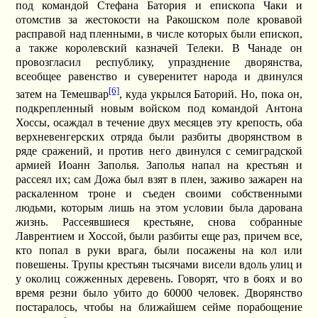
под командой Стефана Батория и епископа Чаки и
отомстив за жестокости на Ракошском поле кровавой
расправой над пленными, в числе которых были епископ,
а также королевский казначей Телеки. В Чанаде он
провозгласил республику, упразднение дворянства,
всеобщее равенство и суверенитет народа и двинулся
[6]
затем на Темешвар
, куда укрылся Баторий. Но, пока он,
подкрепленный новым войском под командой Антона
Хоссы, осаждал в течение двух месяцев эту крепость, оба
верхневенгерских отряда были разбиты дворянством в
ряде сражений, и против него двинулся с семиградской
армией Иоанн Заполья. Заполья напал на крестьян и
рассеял их; сам Дожа был взят в плен, заживо зажарен на
раскаленном троне и съеден своими собственными
людьми, которым лишь на этом условии была дарована
жизнь. Рассеявшиеся крестьяне, снова собранные
Лаврентием и Хоссой, были разбиты еще раз, причем все,
кто попал в руки врага, были посажены на кол или
повешены. Трупы крестьян тысячами висели вдоль улиц и
у околиц сожженных деревень. Говорят, что в боях и во
время резни было убито до 60000 человек. Дворянство
постаралось, чтобы на ближайшем сейме порабощение