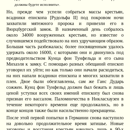
должны будете исполнить».
Но, прежде чем успели собраться массы крестьян,
всадники епископа [Рудольфа II] под покровом ночи
захватили мятежного пророка и привезли его в
Вюрцбургский замок. В назначенный день собралось
около 34000 вооруженных крестьян, но известие о
случившемся подействовало на них удручающим образом.
Большая часть разбежалась; более посвященным удалось
удержать около 16000, с которыми они и двинулись под
предводительством Кунца фон Тунфельда и его сына
Михаэля к замку. С помощью разных обещаний епископ
уговорил их уйти; но как только они начали расходиться,
на них напали всадники епископа и многих захватили в
плен. Двое были обезглавлены, сам же Ганс Дударь
сожжен. Кунц фон Тунфельд должен был бежать и лишь
ценой уступки всех своих имений епископу был снова
признан его вассалом. Паломничества в Никласхаузен в
течение некоторого времени еще продолжались, но в
конце концов также были насильственно прекращены.
После этой первой попытки в Германии снова наступило
на довольно продолжительное время затишье. Новые
заговоры и восстания крестьян начались лишь в 90-х