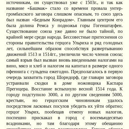
источникам, он существовал уже с 1503г., и так как
название «Башмак» стало со времени провала унтер-
громбахского заговора слишком опасным, то союз здесь
был назван «Бедным Конрадом». Главным центром его
была долина Ремса у подножья горы Гогенштауфен.
Существование союза уже давно не было тайной, по
крайней мере среди народа. Бессовестные притеснения со
стороны правительства герцога Ульриха и ряд голодных
лет, сильнейшим образом способствуя развертыванию
движений 1513 и 1514гг., увеличили число членов союза;
самый взрыв был вызван вновь введенными налогами на
вино, мясо и хлеб и налогом на капитал в размере одного
пфеннига с гульдена ежегодно. Предполагалось в первую
очередь захватить город Шорндорф, где главари заговора
устраивали сходки в доме ножовщика Каспара
Прегицера. Восстание вспыхнуло весной 1514 года. К
городу подступило 3000, а по другим сведениям 5000,
крестьян, но герцогским чиновникам удалось
посредством ласковых посулов убедить их уйти обратно;
герцог Ульрих, пообещав отмену новых налогов,
поспешно прискакал в город с восемьюдесятью
всадниками, но там благодаря этому обещанию