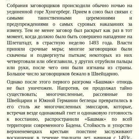
Собрания заговорщиков происходили обычно ночью на
уединенной горе Хунгерберг. Прием в союз был связан с
самыми таинственными церемониями и
предупреждениями о самых суровых наказаниях за
измену. Тем не менее заговор был раскрыт как раз в тот
момент, когда должно было быть совершено нападение на
Шлетштадт, в страстную неделю 1493 года. Власти
приняли срочные меры; многие заговорщики были
схвачены и подвергнуты пыткам; некоторых из них
четвертовали или обезглавили, у других отрубили пальцы
или руки, после чего они были изгнаны из страны.
Большое число заговорщиков бежало в Швейцарию.
Однако после этого первого разгрома «Башмак» отнюдь
не был уничтожен. Напротив, он продолжал тайно
существовать; многочисленные, рассеянные по
Швейцарии и Южной Германии беглецы превратились в
его столь же многочисленных эмиссаров, которые,
встречая везде одинаковый гнет и одинаковую готовность
к восстанию, распространили «Башмак» по всей
территории современного Бадена. Стойкость и упорство
верхненемецких крестьян поистине заслуживают
восхищения: в течение тридцати лет, начиная с 1493г.,