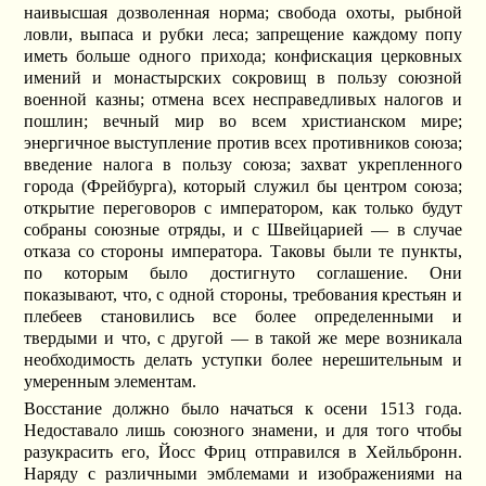
наивысшая дозволенная норма; свобода охоты, рыбной
ловли, выпаса и рубки леса; запрещение каждому попу
иметь больше одного прихода; конфискация церковных
имений и монастырских сокровищ в пользу союзной
военной казны; отмена всех несправедливых налогов и
пошлин; вечный мир во всем христианском мире;
энергичное выступление против всех противников союза;
введение налога в пользу союза; захват укрепленного
города (Фрейбурга), который служил бы центром союза;
открытие переговоров с императором, как только будут
собраны союзные отряды, и с Швейцарией — в случае
отказа со стороны императора. Таковы были те пункты,
по которым было достигнуто соглашение. Они
показывают, что, с одной стороны, требования крестьян и
плебеев становились все более определенными и
твердыми и что, с другой — в такой же мере возникала
необходимость делать уступки более нерешительным и
умеренным элементам.
Восстание должно было начаться к осени 1513 года.
Недоставало лишь союзного знамени, и для того чтобы
разукрасить его, Йосс Фриц отправился в Хейльбронн.
Наряду с различными эмблемами и изображениями на