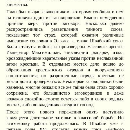
княжества.
План был выдан священником, которому сообщил о нем
на исповеди один из заговорщиков. Власти немедленно
приняли меры против заговора. Насколько далеко
распространились разветвления тайного союза,
показывает тот страх, который охватил различные
имперские сословия в Эльзасе, а также Швабский союз.
Были стянуты войска и произведены массовые аресты.
Император Максимилиан, «последний рыцарь», издал
кровожаднейшие карательные указы против неслыханной
затеи крестьян. В отдельных местах дело дошло до
образования крестьянских отрядов и вооруженного
сопротивления; но разрозненные отряды крестьян не
могли долго продержаться. Некоторые заговорщики были
казнены, многие бежали; все же тайна была столь хорошо
сохранена, что большинство заговорщиков и даже
вожаков спокойно смогло остаться либо в своих родных
местах, либо во владениях соседних господ.
После этого нового поражения опять наступило
кажущееся длительное затишье в классовой борьбе. Но
втихомолку работа продолжалась. В Швабии уже в
первые годы XVI столетия возник союз «
Бедного