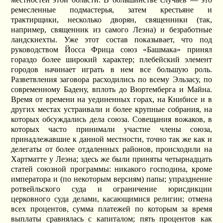
ремесленные подмастерья, затем крестьяне и
трактирщики, несколько дворян, священники (так,
например, священник из самого Леэна) и безработные
ландскнехты. Уже этот состав показывает, что под
руководством Йосса Фрица союз «Башмака» принял
гораздо более широкий характер; плебейский элемент
городов начинает играть в нем все большую роль.
Разветвления заговора расходились по всему Эльзасу, по
современному Бадену, вплоть до Вюртемберга и Майна.
Время от времени на уединенных горах, на Книбисе и в
других местах устраивали и более крупные собрания, на
которых обсуждались дела союза. Совещания вожаков, в
которых часто принимали участие члены союза,
принадлежавшие к данной местности, точно так же как и
делегаты от более отдаленных районов, происходили на
Хартматте у Леэна; здесь же были приняты четырнадцать
статей союзной программы: никакого господина, кроме
императора и (по некоторым версиям) папы; упразднение
ротвейльского суда и ограничение юрисдикции
церковного суда делами, касающимися религии; отмена
всех процентов, сумма платежей по которым за время
выплаты сравнялась с капиталом; пять процентов как