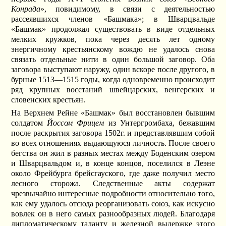
Конрада
», повидимому, в связи с деятельностью
рассеявшихся членов «Башмака»; в Шварцвальде
«Башмак» продолжал существовать в виде отдельных
мелких кружков, пока через десять лет одному
энергичному крестьянскому вождю не удалось снова
связать отдельные нити в один большой заговор. Оба
заговора выступают наружу, один вскоре после другого, в
бурные 1513—1515 годы, когда одновременно происходит
ряд крупных восстаний швейцарских, венгерских и
словенских крестьян.
На Верхнем Рейне «Башмак» был восстановлен бывшим
солдатом
Йоссом Фрицем
из Унтергромбаха, бежавшим
после раскрытия заговора 1502г. и представлявшим собой
во всех отношениях выдающуюся личность. После своего
бегства он жил в разных местах между Боденским озером
и Шварцвальдом и, в конце концов, поселился в Леэне
около Фрейбурга брейсгауского, где даже получил место
лесного сторожа. Следственные акты содержат
чрезвычайно интересные подробности относительно того,
как ему удалось отсюда реорганизовать союз, как искусно
вовлек он в него самых разнообразных людей. Благодаря
дипломатическому таланту и железной выдержке этого