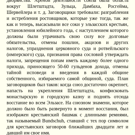
дворянства. Ареной деятельности союза была область
вокруг Шлетштадта, Зульца, Дамбаха, Росгейма,
Шервейлера и т. д. Заговорщики требовали: разграбления
и истребления ростовщиков, которые уже тогда, так же
как и теперь, высасывали все соки у эльзасских крестьян,
установления юбилейного года, с наступлением которого
должны были утрачивать свою силу все долговые
обязательства, отмены пошлин, акцизов и других
налогов, упразднения церковного суда и ротвейльского
(имперского) суда, признания права сословий утверждать
налоги, запрещения попам иметь каждому более одного
прихода, приносящего 50-60 гульденов дохода, отмены
тайной исповеди и введения в каждой общине
собственного, избираемого самой общиной, суда. План
заговорщиков был таков: когда союз достаточно окрепнет,
напасть на укрепления Шлетштадта, конфисковать
монастырскую и городскую казну и поднять отсюда
восстание во всем Эльзасе. На союзном знамени, которое
должно было быть развернуто в момент восстания, был
изображен крестьянский башмак с длинными ремнями,
так называемый Bundschuh, ставший с тех пор символом
для крестьянских заговоров ближайших двадцати лет и
давший им свое имя.