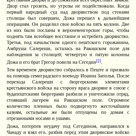
Двор стал грозить, но угрозы не подействовали. Когда
первый народный суд над дворянством под стенами
столицы был совершен, Дожа перешел к дальнейшим
операциям. Он разделил свое войско на пять колонн. Две
из них были посланы в верхневенгерские горы, чтобы
поднять там всеобщее восстание и истребить дворянство.
Третья, под начальством одного пештского горожанина,
Амбруша Салереши, осталась на Ракошском поле для
наблюдения за столицей; четвертую и пятую колонны
[5]
Дожа и его брат Грегор повели на Сегедин
.
Тем временем дворянство собралось в Пеште и призвало
на помощь семиградского воеводу Иоанна Заполья. После
перехода Салереши с бюргерскими элементами
крестьянского войска на сторону врага дворяне в союзе с
будапештскими бюргерами разбили и уничтожили отряд,
стоявший лагерем на Ракошском поле. Огромное
количество пленных было подвергнуто жесточайшим
казням, остальные же были отпущены по домам с
отрезанными носами и ушами.
Дожа, потерпев неудачу под Сегедином, направился к
Чанаду и взял его, разбив перед этим дворянское войско