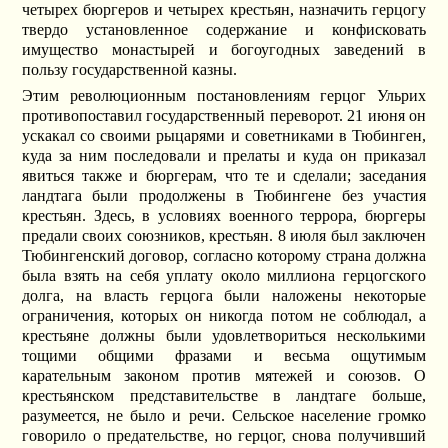
четырех бюргеров и четырех крестьян, назначить герцогу
твердо установленное содержание и конфисковать
имущество монастырей и богоугодных заведений в
пользу государственной казны.
Этим революционным постановлениям герцог Ульрих
противопоставил государственный переворот. 21 июня он
ускакал со своими рыцарями и советниками в Тюбинген,
куда за ним последовали и прелаты и куда он приказал
явиться также и бюргерам, что те и сделали; заседания
ландтага были продолжены в Тюбингене без участия
крестьян. Здесь, в условиях военного террора, бюргеры
предали своих союзников, крестьян. 8 июля был заключен
Тюбингенский договор, согласно которому страна должна
была взять на себя уплату около миллиона герцогского
долга, на власть герцога были наложены некоторые
ограничения, которых он никогда потом не соблюдал, а
крестьяне должны были удовлетвориться несколькими
тощими общими фразами и весьма ощутимым
карательным законом против мятежей и союзов. О
крестьянском представительстве в ландтаге больше,
разумеется, не было и речи. Сельское население громко
говорило о предательстве, но герцог, снова получивший