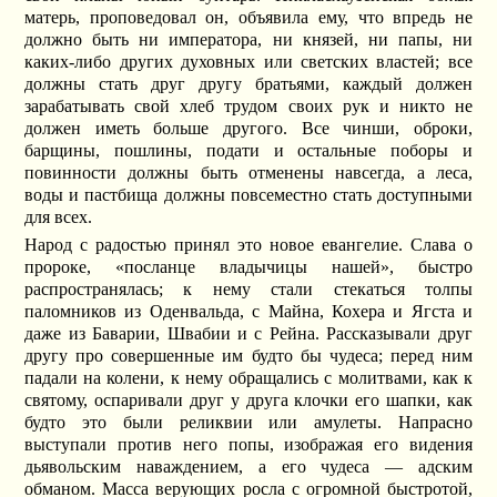
матерь, проповедовал он, объявила ему, что впредь не
должно быть ни императора, ни князей, ни папы, ни
каких-либо других духовных или светских властей; все
должны стать друг другу братьями, каждый должен
зарабатывать свой хлеб трудом своих рук и никто не
должен иметь больше другого. Все чинши, оброки,
барщины, пошлины, подати и остальные поборы и
повинности должны быть отменены навсегда, а леса,
воды и пастбища должны повсеместно стать доступными
для всех.
Народ с радостью принял это новое евангелие. Слава о
пророке, «посланце владычицы нашей», быстро
распространялась; к нему стали стекаться толпы
паломников из Оденвальда, с Майна, Кохера и Ягста и
даже из Баварии, Швабии и с Рейна. Рассказывали друг
другу про совершенные им будто бы чудеса; перед ним
падали на колени, к нему обращались с молитвами, как к
святому, оспаривали друг у друга клочки его шапки, как
будто это были реликвии или амулеты. Напрасно
выступали против него попы, изображая его видения
дьявольским наваждением, а его чудеса — адским
обманом. Масса верующих росла с огромной быстротой,