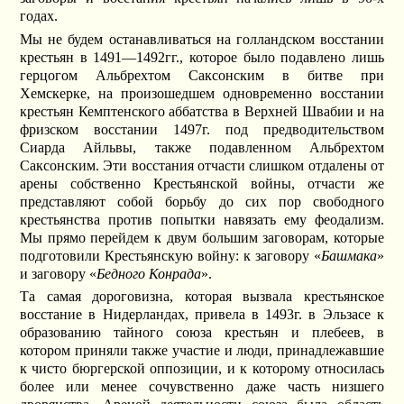
годах.
Мы не будем останавливаться на голландском восстании
крестьян в 1491—1492гг., которое было подавлено лишь
герцогом Альбрехтом Саксонским в битве при
Хемскерке, на произошедшем одновременно восстании
крестьян Кемптенского аббатства в Верхней Швабии и на
фризском восстании 1497г. под предводительством
Сиарда Айльвы, также подавленном Альбрехтом
Саксонским. Эти восстания отчасти слишком отдалены от
арены собственно Крестьянской войны, отчасти же
представляют собой борьбу до сих пор свободного
крестьянства против попытки навязать ему феодализм.
Мы прямо перейдем к двум большим заговорам, которые
подготовили Крестьянскую войну: к заговору «
Башмака
»
и заговору «
Бедного Конрада
».
Та самая дороговизна, которая вызвала крестьянское
восстание в Нидерландах, привела в 1493г. в Эльзасе к
образованию тайного союза крестьян и плебеев, в
котором приняли также участие и люди, принадлежавшие
к чисто бюргерской оппозиции, и к которому относилась
более или менее сочувственно даже часть низшего