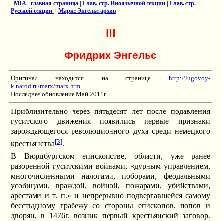
MIA - главная страница
|
Глав. стр. Иноязычной секции
|
Глав. стр.
Русской секции
|
Маркс Энгельс архив
III
Фридрих Энгельс
Оригинал находится на странице
http://lugovoy-
k.narod.ru/marx/marx.htm
Последнее обновление Май 2011г.
Приблизительно через пятьдесят лет после подавления
гуситского движения появились первые признаки
зарождающегося революционного духа среди немецкого
[3]
крестьянства
.
В Вюрцбургском епископстве, области, уже ранее
разоренной гуситскими войнами, «дурным управлением,
многочисленными налогами, поборами, феодальными
усобицами, враждой, войной, пожарами, убийствами,
арестами и т. п.» и непрерывно подвергавшейся самому
бесстыдному грабежу со стороны епископов, попов и
дворян, в 1476г. возник первый крестьянский заговор.