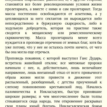
становятся все более революционными условия жизни
пролетариата, а вместе с ними и сам пролетариат. Тогда
массы постепенно освобождаются от аскетизма, а у
цепляющихся за него сектантов он вырождается либо
непосредственно в буржуазную скаредность, либо в
ходульную добродетель, которая на практике также
сводится к мещанскому или ремесленническому
скряжничеству. Масса пролетариата менее всего
нуждается в проповеди отречения от земных благ, хотя бы
уже потому, что у нее не осталось почти ничего, от чего
бы она могла еще отречься.
Проповедь покаяния, с которой выступил Ганс Дударь,
встретила живейший отклик; все мятежные пророки
начинали с нее, и, действительно, лишь величайшее
напряжение, лишь внезапный отказ от всего привычного
образа жизни могли привести в движение этот
распыленный, разобщенный, с детства приученный к
слепому повиновению крестьянский люд. Начались
паломничества в Никласхаузен, быстро принявшие
широкие размеры; и чем многочисленнее были толпы
стекавшегося сюда народа, тем откровеннее раскрывал
свои планы юный бунтарь. Никласхаузенская божья