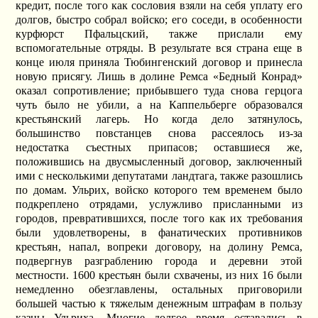
кредит, после того как сословия взяли на себя уплату его
долгов, быстро собрал войско; его соседи, в особенности
курфюрст Пфальцский, также прислали ему
вспомогательные отряды. В результате вся страна еще в
конце июля приняла Тюбингенский договор и принесла
новую присягу. Лишь в долине Ремса «Бедный Конрад»
оказал сопротивление; прибывшего туда снова герцога
чуть было не убили, а на Каппельберге образовался
крестьянский лагерь. Но когда дело затянулось,
большинство повстанцев снова рассеялось из-за
недостатка съестных припасов; оставшиеся же,
положившись на двусмысленный договор, заключенный
ими с несколькими депутатами ландтага, также разошлись
по домам. Ульрих, войско которого тем временем было
подкреплено отрядами, услужливо присланными из
городов, превратившихся, после того как их требования
были удовлетворены, в фанатических противников
крестьян, напал, вопреки договору, на долину Ремса,
подвергнув разграблению города и деревни этой
местности. 1600 крестьян были схвачены, из них 16 были
немедленно обезглавлены, остальных приговорили
большей частью к тяжелым денежным штрафам в пользу
казны Ульриха. Многие долгое время оставались в