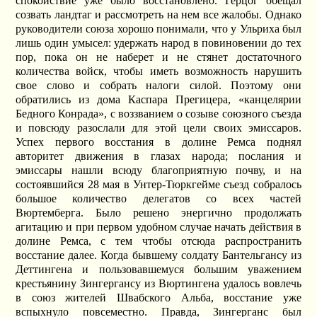
спокойствие уже было восстановлено. Герцог обещал
созвать ландтаг и рассмотреть на нем все жалобы. Однако
руководители союза хорошо понимали, что у Ульриха был
лишь один умысел: удержать народ в повиновении до тех
пор, пока он не наберет и не стянет достаточного
количества войск, чтобы иметь возможность нарушить
свое слово и собрать налоги силой. Поэтому они
обратились из дома Каспара Прегицера, «канцелярии
Бедного Конрада», с воззванием о созыве союзного съезда
и повсюду разослали для этой цели своих эмиссаров.
Успех первого восстания в долине Ремса поднял
авторитет движения в глазах народа; послания и
эмиссары нашли всюду благоприятную почву, и на
состоявшийся 28 мая в Унтер-Тюркгейме съезд собралось
большое количество делегатов со всех частей
Вюртемберга. Было решено энергично продолжать
агитацию и при первом удобном случае начать действия в
долине Ремса, с тем чтобы отсюда распространить
восстание далее. Когда бывшему солдату Бантельгансу из
Деттингена и пользовавшемуся большим уважением
крестьянину Зингергансу из Вюртингена удалось вовлечь
в союз жителей Швабского Альба, восстание уже
вспыхнуло повсеместно. Правда, Зингерганс был