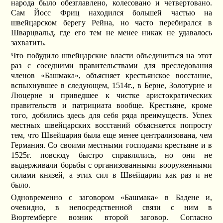
народа было обезглавлено, колесовано и четвертовано.
Сам Йосс Фриц находился большей частью на
швейцарском берегу Рейна, но часто перебирался в
Шварцвальд, где его тем не менее никак не удавалось
захватить.
Что побудило швейцарские власти объединиться на этот
раз с соседними правительствами для преследования
членов «Башмака», объясняет крестьянское восстание,
вспыхнувшее в следующем, 1514г., в Берне, Золотурне и
Люцерне и приведшее к чистке аристократических
правительств и патрициата вообще. Крестьяне, кроме
того, добились здесь для себя ряда преимуществ. Успех
местных швейцарских восстаний объясняется попросту
тем, что Швейцария была еще менее централизована, чем
Германия. Со своими местными господами крестьяне и в
1525г. повсюду быстро справлялись, но они не
выдерживали борьбы с организованными вооруженными
силами князей, а этих сил в Швейцарии как раз и не
было.
Одновременно с заговором «Башмака» в Бадене и,
очевидно, в непосредственной связи с ним в
Вюртемберге возник второй заговор. Согласно