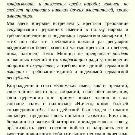
конфискованы и разделены среди народа; наконец, не
следует признавать никаких других властителей, кроме
императора
.
Мы здесь впервые встречаем у крестьян требование
секуляризации церковных имений в пользу народа и
требование единой и неделимой германской монархии. С
этих пор оба эти требования каждый раз регулярно
выдвигаются более развитой частью крестьян и плебеев,
пока, наконец, Томас Мюнцер не превращает
раздела
церковных имений в их
конфискацию
ради установления
общности имущества
, а требование единой германской
империи
в требование единой и неделимой германской
республики
.
Возрожденный союз «Башмака» имел, как и прежний,
свое тайное место для собраний, свой обет молчания,
свои церемонии при приеме новых членов и свое
союзное знамя с надписью: «Ничего, кроме божьей
справедливости!». План действий был сходен с планом
эльзасцев; предполагалось внезапно захватить Брухзаль,
большинство жителей которого принадлежало к союзу,
организовать здесь союзное войско и направить его в
качестве подвижного собирательного центра в окрестные