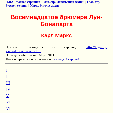
MIA - главная страница
|
Глав. стр. Иноязычной секции
|
Глав. стр.
Русской секции
|
Маркс Энгельс архив
Восемнадцатое брюмера Луи-
Бонапарта
Карл Маркс
Оригинал находится на странице
http://lugovoy-
k.narod.ru/marx/marx.htm
Последнее обновление Март 2011г.
Текст исправился по сравнению с
немецкой версией
I
II
III
IV
V
VI
VII