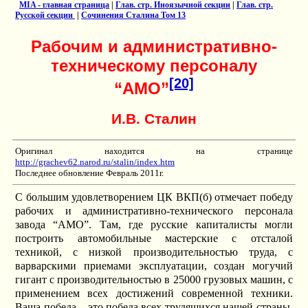
MIA - главная страница
|
Глав. стр. Иноязычной секции
|
Глав. стр.
Русской секции
|
Сочинения Сталина Том 13
Рабочим и административно-
техническому персоналу
[20]
“АМО”
И.В. Сталин
Оригинал находится на странице
http://grachev62.narod.ru/stalin/index.htm
Последнее обновление Февраль 2011г.
С большим удовлетворением ЦК ВКП(б) отмечает победу
рабочих и административно-технического персонала
завода “АМО”. Там, где русские капиталисты могли
построить автомобильные мастерские с отсталой
техникой, с низкой производительностью труда, с
варварскими приемами эксплуатации, создан могучий
гигант с производительностью в 25000 грузовых машин, с
применением всех достижений современной техники.
Ваша победа – это победа всех трудящихся нашей страны.