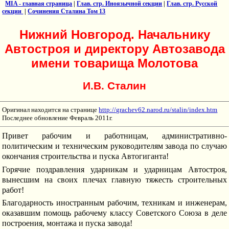
MIA - главная страница
|
Глав. стр. Иноязычной секции
|
Глав. стр. Русской
секции
|
Сочинения Сталина Том 13
Нижний Новгород. Начальнику
Автостроя и директору Автозавода
имени товарища Молотова
И.В. Сталин
Оригинал находится на странице
http://grachev62.narod.ru/stalin/index.htm
Последнее обновление Февраль 2011г.
Привет рабочим и работницам, административно-
политическим и техническим руководителям завода по случаю
окончания строительства и пуска Автогиганта!
Горячие поздравления ударникам и ударницам Автостроя,
вынесшим на своих плечах главную тяжесть строительных
работ!
Благодарность иностранным рабочим, техникам и инженерам,
оказавшим помощь рабочему классу Советского Союза в деле
построения, монтажа и пуска завода!