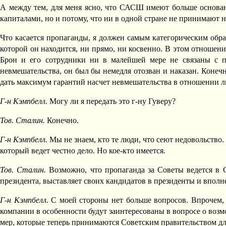
А между тем, для меня ясно, что САСШ имеют больше основан
капиталами, но и потому, что ни в одной стране не принимают
Что касается пропаганды, я должен самым категорическим образ
которой он находится, ни прямо, ни косвенно. В этом отношен
Брон и его сотрудники ни в малейшей мере не связаны с 
невмешательства, он был бы немедля отозван и наказан. Конеч
дать максимум гарантий насчет невмешательства в отношении л
Г-н Кэмпбелл.
Могу ли я передать это г-ну Гуверу?
Тов. Сталин.
Конечно.
Г-н Кэмпбелл.
Мы не знаем, кто те люди, что сеют недовольство.
который ведет честно дело. Но кое-кто имеется.
Тов. Сталин.
Возможно, что пропаганда за Советы ведется в 
президента, выставляет своих кандидатов в президенты и вполн
Г-н Кэмпбелл.
С моей стороны нет больше вопросов. Впрочем, 
компании в особенности будут заинтересованы в вопросе о возм
мер, которые теперь принимаются Советским правительством дл