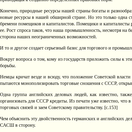
Конечно, природные ресурсы нашей страны богаты и разнообраз
новые ресурсы в нашей обширной стране. Но это только одна ст
бремени помещиков и капиталистов. Помещики и капиталисты ра
ее. Рост спроса таков, что наша промышленность, несмотря на бы
сторона наших неограниченных возможностей.
И то и другое создает серьезный базис для торгового и промыш
Вокруг вопроса о том, кому из государств приложить силы к э
борьбы.
Немцы кричат везде и всюду, что положение Советской власти 
пытаются монополизировать торговые сношения с СССР, открыв
Одна группа английских деловых людей, как известно, такж
организовать для СССР кредиты. Из печати уже известно, что
торговых связей и заем Советскому правительству. [c.153]
Чем объяснить эту двойственность германских и английских дел
САСШ в сторону.