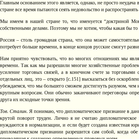
Главным основанием этого является, однако, не просто неудача 
стране все время пытаются сеять недовольство и распространять
Мы имеем в нашей стране то, что именуется “доктриной Мон
собственными делами. Поэтому мы не хотим, чтобы какая бы то 
Россия – столь громадная страна, что она может самостоятель
потребует больше времени, в конце концов русские смогут разви
Нам приятно чувствовать, что во многих отношениях мы явля
времени. Так как мы разрешили многие хозяйственные проблем
усиление торговых связей, а в конечном счете за торговыми 
отдельных лиц, это – открыто [c.151] высказаться без оскорбл
убеждаемся, что мы большего сможем достигнуть разумом, чем 
крупным вопросам. Они обычно заканчивают переговоры опреде
друга их исходные точки зрения.
Тов. Сталин
. Я понимаю, что дипломатическое признание в дан
крутой поворот труден. Лично я не считаю дипломатическое
нуждаются в нормализации, и если будет создана известная юр
дипломатическом признании разрешится сам собой, когда обе
приводящая к созданию определенных правовых норм.