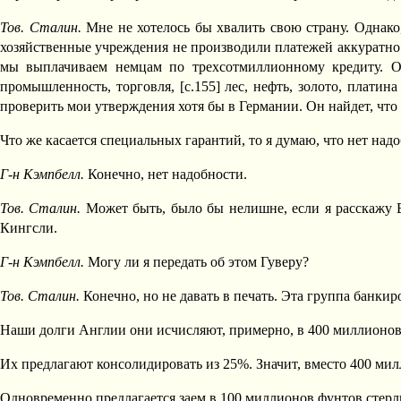
Тов. Сталин.
Мне не хотелось бы хвалить свою страну. Однако,
хозяйственные учреждения не производили платежей аккуратно 
мы выплачиваем немцам по трехсотмиллионному кредиту. Отк
промышленность, торговля, [c.155] лес, нефть, золото, платин
проверить мои утверждения хотя бы в Германии. Он найдет, что
Что же касается специальных гарантий, то я думаю, что нет над
Г-н Кэмпбелл.
Конечно, нет надобности.
Тов. Сталин.
Может быть, было бы нелишне, если я расскажу В
Кингсли.
Г-н Кэмпбелл.
Могу ли я передать об этом Гуверу?
Тов. Сталин.
Конечно, но не давать в печать. Эта группа банкир
Наши долги Англии они исчисляют, примерно, в 400 миллионов
Их предлагают консолидировать из 25%. Значит, вместо 400 ми
Одновременно предлагается заем в 100 миллионов фунтов стерл