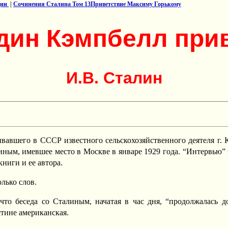
ции
|
Сочинения Сталина Том 13Приветствие Максиму Горькому
дин Кэмпбелл при
И.В. Сталин
авшего в СССР известного сельскохозяйственного деятеля г. К
иным, имевшее место в Москве в январе 1929 года. “Интервью” э
ниги и ее автора.
лько слов.
что беседа со Сталиным, начатая в час дня, “продолжалась д
стине американская.