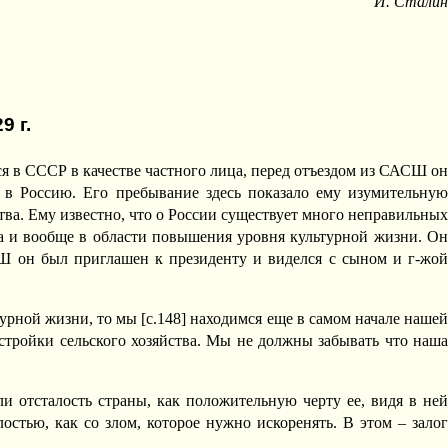
И. Сталин
9 г.
ся в СССР в качестве частного лица, перед отъездом из САСШ он
 в Россию. Его пребывание здесь показало ему изумительную
ства. Ему известно, что о России существует много неправильных
ва и вообще в области повышения уровня культурной жизни. Он
СШ он был приглашен к президенту и виделся с сыном и г-жой
урной жизни, то мы [c.148] находимся еще в самом начале наше
стройки сельского хозяйства. Мы не должны забывать что наша
и отсталость страны, как положительную черту ее, видя в ней
остью, как со злом, которое нужно искоренять. В этом – залог