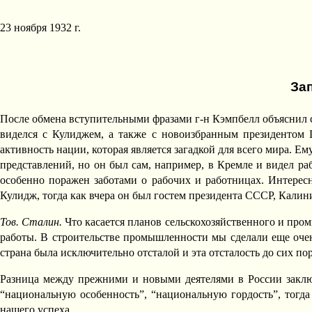
23 ноября 1932 г.
Зап
После обмена вступительными фразами г-н Кэмпбелл объяснил св
виделся с Кулиджем, а также с новоизбранным президентом 
активность нации, которая является загадкой для всего мира. Е
представлений, но он был сам, например, в Кремле и видел ра
особенно поражен заботами о рабочих и работницах. Интерес
Кулидж, тогда как вчера он был гостем президента СССР, Калин
Тов. Сталин.
Что касается планов сельскохозяйственного и пром
работы. В строительстве промышленности мы сделали еще очен
страна была исключительно отсталой и эта отсталость до сих по
Разница между прежними и новыми деятелями в России заключа
“национальную особенность”, “национальную гордость”, тогда 
нашего успеха.