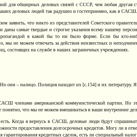
ий для обширных деловых связей с СССР, чем любая другая ст
 наших деловых людей так радушно и гостеприимно, как в САСШ
ом заявить, что никто из представителей Советского правитель
ии даны самые твердые и строгие указания всему нашему персо
пропагандой в какой бы то ни было форме. Если бы кто-ни
но, мы не можем отвечать за действия неизвестных и неподчин
иц, состоящих на службе в наших заграничных учреждениях.
 Но они – налицо. Полиция находит их [c.154] и их литературу. 
САСШ членами американской коммунистической партии. Но эта
е понятно, что мы не можем вмешиваться в ваши внутренние дела
есть. Когда я вернусь в САСШ, деловые люди будут спрашиват
ожности предоставления долгосрочных кредитов. Могу ли я отве
я гарантирования кредитных сделок, есть ли специальный налог