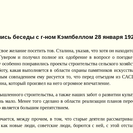
ись беседы с г-ном Кэмпбеллом 28 января 192
ое желание посетить тов. Сталина, указав, что хотя он находит
Гувером и получил полное их одобрение в вопросе о поездке
му особенно понравились проекты строительства сельского хозяй
боту, какая выполняется в области охраны памятников искусст
ным совпадением ему рисуется то, что перед отъездом из СА
ина, который произвел на него огромное впечатление.
ышленного строительства, а также наших забот о развитии культ
ь мало. Менее того сделано в области реализации планов пере
р является большим препятствием.
ется, между прочим, в том, что старые деятели рассматривал
как новые люди, советские люди, борются с ней, с этой отстал