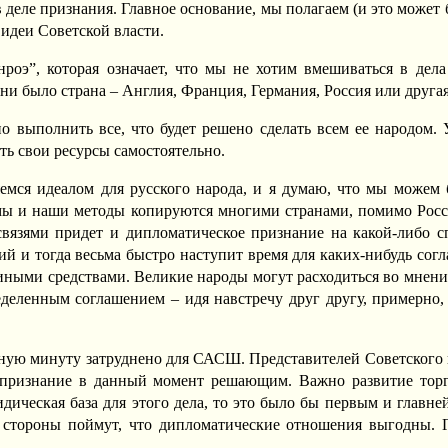
в деле признания. Главное основание, мы полагаем (и это может
 идеи Советской власти.
роэ”, которая означает, что мы не хотим вмешиваться в дел
ни было страна – Англия, Франция, Германия, Россия или друга
но выполнить все, что будет решено сделать всем ее народом. 
ть свои ресурсы самостоятельно.
емся идеалом для русского народа, и я думаю, что мы можем 
ы и наши методы копируются многими странами, помимо России
связями придет и дипломатическое признание на какой-либо с
ений и тогда весьма быстро наступит время для каких-нибудь с
иными средствами. Великие народы могут расходиться во мнени
ленным соглашением – идя навстречу друг другу, примерно, н
ную минуту затруднено для САСШ. Представителей Советского пр
 признание в данный момент решающим. Важно развитие торг
идическая база для этого дела, то это было бы первым и глав
 стороны поймут, что дипломатические отношения выгодны. Г