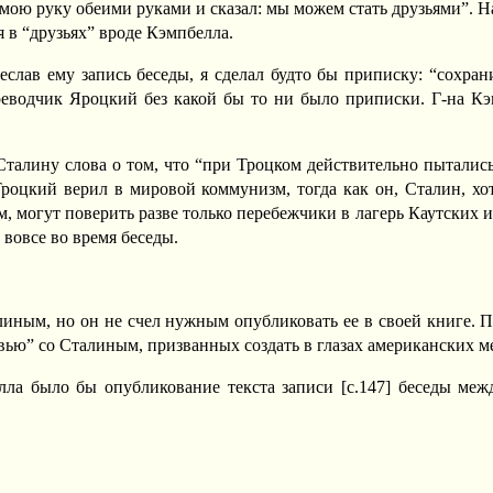
 мою руку обеими руками и сказал: мы можем стать друзьями”. Н
я в “друзьях” вроде Кэмпбелла.
реслав ему запись беседы, я сделал будто бы приписку: “сохра
ереводчик Яроцкий без какой бы то ни было приписки. Г-на К
Сталину слова о том, что “при Троцком действительно пыталис
роцкий верил в мировой коммунизм, тогда как он, Сталин, хот
могут поверить разве только перебежчики в лагерь Каутских и 
вовсе во время беседы.
линым, но он не счел нужным опубликовать ее в своей книге. 
вью” со Сталиным, призванных создать в глазах американских 
лла было бы опубликование текста записи [c.147] беседы ме