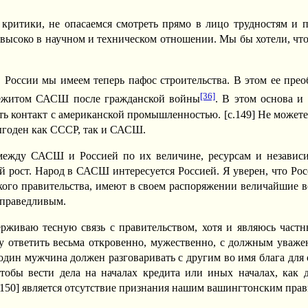
критики, не опасаемся смотреть прямо в лицо трудностям и
т высоко в научном и техническом отношении. Мы бы хотели, ч
России мы имеем теперь пафос строительства. В этом ее прео
[36]
ережитом САСШ после гражданской войны
. В этом основа и
ь контакт с американской промышленностью. [c.149] Не можете 
выгоден как СССР, так и САСШ.
 между САСШ и Россией по их величине, ресурсам и независ
 рост. Народ в САСШ интересуется Россией. Я уверен, что Рос
ого правительства, имеют в своем распоряжении величайшие во
справедливым.
рживаю тесную связь с правительством, хотя и являюсь частн
 ответить весьма откровенно, мужественно, с должным уважен
к один мужчина должен разговаривать с другим во имя блага дл
тобы вести дела на началах кредита или иных началах, как 
c.150] является отсутствие признания нашим вашингтонским пра