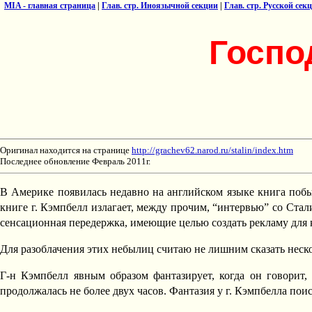
MIA - главная страница
|
Глав. стр. Иноязычной секции
|
Глав. стр. Русской сек
Госпо
Оригинал находится на странице
http://grachev62.narod.ru/stalin/index.htm
Последнее обновление Февраль 2011г.
В Америке появилась недавно на английском языке книга побыв
книге г. Кэмпбелл излагает, между прочим, “интервью” со Стал
сенсационная передержка, имеющие целью создать рекламу для к
Для разоблачения этих небылиц считаю не лишним сказать неско
Г-н Кэмпбелл явным образом фантазирует, когда он говорит, 
продолжалась не более двух часов. Фантазия у г. Кэмпбелла пои