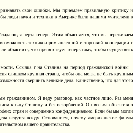
 признавать свои ошибки. Мы приемлем правильную критику и
тобы люди науки и техники в Америке были нашими учителями в
бладающая черта теперь. Этим объясняется, что мы переживаем
 возможность технико-промышленной и торговой кооперации 
ли объяснить, что препятствует теперь тому, чтобы осуществить
имости. Ссылка г-на Сталина на период гражданской войны 
сия слишком крупная страна, чтобы она могла не быть крупным
зможности свершить великие дела. Единственно, что для этого
ым гражданином. Я веду разговор, как частное лицо. Раз меня
ием к г-ну Сталину и без оскорблений. Он весьма объективно
я обеих стран и совершенно конфиденциально. Если бы мы могли
дела ведутся всюду. Основанием, почему американские фирмы
вительством вашего правительства.