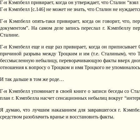
Г-н Кэмпбелл привирает, когда он утверждает, что Сталин “взял
Г-н Кэмпбелл [c.146] не может не знать, что Сталин не нуждаетс
Г-н Кэмпбелл опять-таки привирает, когда он говорит, что, пе
документом”. На самом деле запись переслал г. Кэмпбеллу п
Сталине.
Г-н Кэмпбелл еще и еще раз привирает, когда он приписывает 
причиной разрыва между Троцким и им (т.е. Сталиным), что Т
бессмысленную небылицу, переворачивающую факты вверх дном, 
отношения к вопросу о Троцком и имя Троцкого не упоминалось 
И так дальше в том же роде…
Г-н Кэмпбелл упоминает в своей книге о записи беседы со Ста
план г. Кэмпбелла насчет сенсационных небылиц вокруг “интер
Я думаю, что лучшим наказанием для завравшегося г. Кэмпбе
средством разоблачить вранье и восстановить факты.