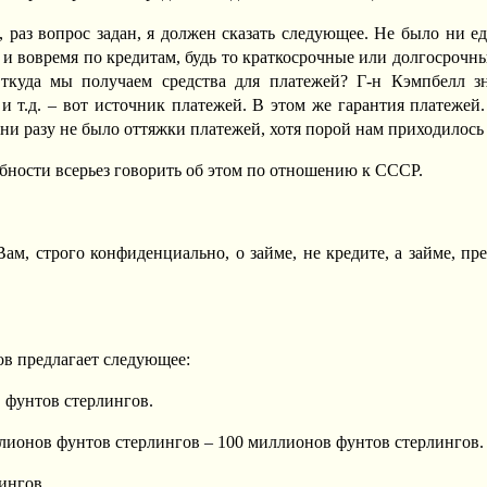
 раз вопрос задан, я должен сказать следующее. Не было ни ед
и вовремя по кредитам, будь то краткосрочные или долгосрочны
уда мы получаем средства для платежей? Г-н Кэмпбелл знае
а и т.д. – вот источник платежей. В этом же гарантия платеже
 ни разу не было оттяжки платежей, хотя порой нам приходилось
обности всерьез говорить об этом по отношению к СССР.
ам, строго конфиденциально, о займе, не кредите, а займе, п
ов предлагает следующее:
 фунтов стерлингов.
ллионов фунтов стерлингов – 100 миллионов фунтов стерлингов.
ингов.