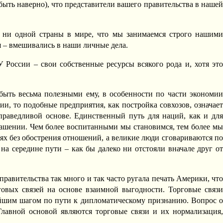
 быть наверно), что представители вашего правительства в нашей
а ни одной страны в мире, что мы занимаемся строго нашими
я – вмешивались в наши личные дела.
У России – свои собственные ресурсы всякого рода и, хотя это
быть весьма полезными ему, в особенности по части экономии
, то подобные предприятия, как постройка совхозов, означает
праведливой основе. Единственный путь для наций, как и для
оглашении. Чем более воспитанными мы становимся, тем более мы
ях без обострения отношений, а великие люди сговариваются по
а середине пути – как бы далеко ни отстояли вначале друг от
авительства так много и так часто ругала печать Америки, что
овых связей на основе взаимной выгодности. Торговые связи
нейшим шагом по пути к дипломатическому признанию. Вопрос о
лавной основой являются торговые связи и их нормализация,