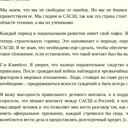
Мы знаем, что мы не свободны от ошибок. Но мы не боимся 
приветствуем ее. Мы следим за САСШ, так как эта страна стои
области техники, а мы их учениками.
Каждый период в национальном развитии имеет свой пафос. В 
теперь строительную горячку. Это напоминает о периоде, п
САСШ. Я не знаю, что необходимо еще сделать, чтобы обеспечит
такое сближение, если установлено, что такой контакт был бы 
Г-н Кэмпбелл.
Я уверен, что налицо поразительное сходство
правильна. После гражданской войны наблюдался чрезвычайный
фактором в мировых отношениях. Люди, стоящие во главе русск
необходимо – придерживаться ясности суждений и быть всегда 
Я вижу выгодность правильного делового контакта, и я подде
спросили, что мешает контакту между САСШ и Россией, я хочу
мыслящий человек и это позволяет мне вести разговор так, ка
иметь официальное признание, каждый стремился бы сюда, ч
колеблются вести дела и предоставлять долгосрочный кредит, [