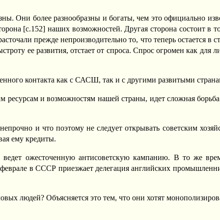
ны. Они более разнообразны и богаты, чем это официально изв
орона [c.152] наших возможностей. Другая сторона состоит в т
сточали прежде непроизводительно то, что теперь остается в с
строту ее развития, отстает от спроса. Спрос огромен как для л
ленного контакта как с САСШ, так и с другими развитыми страна
тим ресурсам и возможностям нашей страны, идет сложная борьб
непрочно и что поэтому не следует открывать советским хозяй
ая ему кредиты.
е ведет ожесточенную антисоветскую кампанию. В то же вре
 в феврале в СССР приезжает делегация английских промышлен
овых людей? Объясняется это тем, что они хотят монополизирова