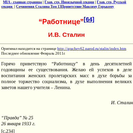
MIA - главная страница
|
Глав. стр. Иноязычной секции
|
Глав. стр. Русской
секции
|
Сочинения Сталина Том 13Приветствие Максиму Горькому
[64]
“Работнице”
И.В. Сталин
Оригинал находится на странице
http://grachev62.narod.ru/stalin/index.htm
Последнее обновление Февраль 2011г.
Горячо приветствую “Работницу” в день десятилетней
годовщины ее существования. Желаю ей успехов в деле
воспитания женских пролетарских масс в духе борьбы за
полное торжество социализма, в духе выполнения великих
заветов нашего учителя – Ленина.
И. Сталин
“Правда” № 25
26 января 1933 г.
[c.234]