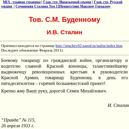
MIA - главная страница
|
Глав. стр. Иноязычной секции
|
Глав. стр. Русской
секции
|
Сочинения Сталина Том 13Приветствие Максиму Горькому
Тов. С.М. Буденному
И.В. Сталин
Оригинал находится на странице
http://grachev62.narod.ru/stalin/index.htm
Последнее обновление Февраль 2011г.
Боевому товарищу по гражданской войне, организатору и
водителю славной Красной конницы, талантливейшему
выдвиженцу революционных крестьян в руководители
Красной Армии, товарищу Буденному, в день его
пятидесятилетия – горячий большевистский привет!
Крепко жму Вашу руку, дорогой Семен Михайлович.
И. Сталин
“Правда” № 115,
26 апреля 1933 г.