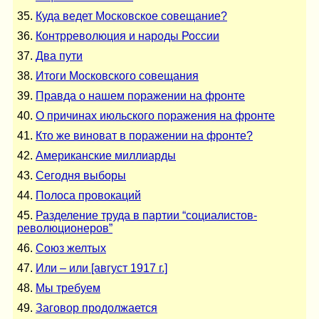
35.
Куда ведет Московское совещание?
36.
Контрреволюция и народы России
37.
Два пути
38.
Итоги Московского совещания
39.
Правда о нашем поражении на фронте
40.
О причинах июльского поражения на фронте
41.
Кто же виноват в поражении на фронте?
42.
Американские миллиарды
43.
Сегодня выборы
44.
Полоса провокаций
45.
Разделение труда в партии “социалистов-
революционеров”
46.
Союз желтых
47.
Или – или [август 1917 г.]
48.
Мы требуем
49.
Заговор продолжается