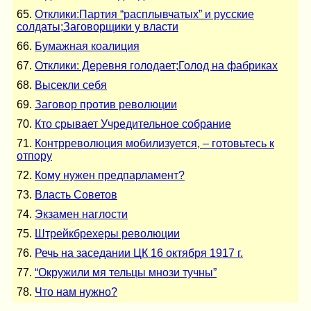
65.
Отклики:Партия “расплывчатых” и русские
солдаты;Заговорщики у власти
66.
Бумажная коалиция
67.
Отклики: Деревня голодает;Голод на фабриках
68.
Высекли себя
69.
Заговор против революции
70.
Кто срывает Учредительное собрание
71.
Контрреволюция мобилизуется, – готовьтесь к
отпору
72.
Кому нужен предпарламент?
73.
Власть Советов
74.
Экзамен наглости
75.
Штрейкбрехеры революции
76.
Речь на заседании ЦК 16 октября 1917 г.
77.
“Окружили мя тельцы мнози тучны”
78.
Что нам нужно?