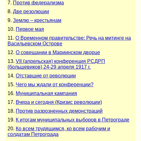
7.
Против федерализма
8.
Две резолюции
9.
Землю – крестьянам
10.
Первое мая
11.
О Временном правительстве: Речь на митинге на
Васильевском Острове
12.
О совещании в Мариинском дворце
13.
VII (апрельская) конференция РСДРП
(большевиков) 24-29 апреля 1917 г.
14.
Отставшие от революции
15.
Чего мы ждали от конференции?
16.
Муниципальная кампания
17.
Вчера и сегодня (Кризис революции)
18.
Против разрозненных демонстраций
19.
К итогам муниципальных выборов в Петрограде
20.
Ко всем трудящимся, ко всем рабочим и
солдатам Петрограда