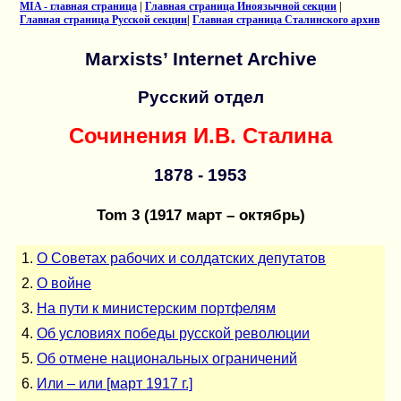
MIA - главная страница
|
Главная страница Иноязычной секции
|
Главная страница Русской секции
|
Главная страница Сталинского архив
Marxists’ Internet Archive
Русский отдел
Сочинения И.В. Сталина
1878 - 1953
Tom 3 (1917 март – октябрь)
1.
О Советах рабочих и солдатских депутатов
2.
О войне
3.
На пути к министерским портфелям
4.
Об условиях победы русской революции
5.
Об отмене национальных ограничений
6.
Или – или [март 1917 г.]