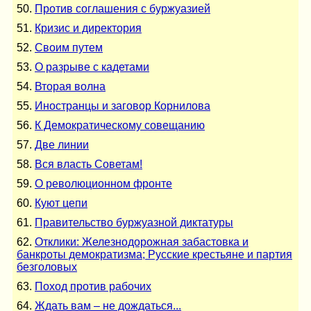
50.
Против соглашения с буржуазией
51.
Кризис и директория
52.
Своим путем
53.
О разрыве с кадетами
54.
Вторая волна
55.
Иностранцы и заговор Корнилова
56.
К Демократическому совещанию
57.
Две линии
58.
Вся власть Советам!
59.
О революционном фронте
60.
Куют цепи
61.
Правительство буржуазной диктатуры
62.
Отклики: Железнодорожная забастовка и
банкроты демократизма; Русские крестьяне и партия
безголовых
63.
Поход против рабочих
64.
Ждать вам – не дождаться...