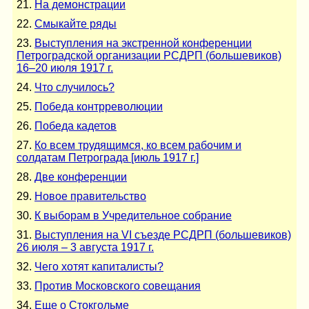
21.
На демонстрации
22.
Смыкайте ряды
23.
Выступления на экстренной конференции
Петроградской организации РСДРП (большевиков)
16–20 июля 1917 г.
24.
Что случилось?
25.
Победа контрреволюции
26.
Победа кадетов
27.
Ко всем трудящимся, ко всем рабочим и
солдатам Петрограда [июль 1917 г.]
28.
Две конференции
29.
Новое правительство
30.
К выборам в Учредительное собрание
31.
Выступления на VI съезде РСДРП (большевиков)
26 июля – 3 августа 1917 г.
32.
Чего хотят капиталисты?
33.
Против Московского совещания
34.
Еще о Стокгольме