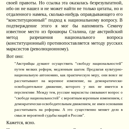
своей правоты. Но ссылка эта оказалась безрезультатной,
ибо он не нашел и не может найти не только цитаты, но и
отдаленного намека, сколько-нибудь оправдывающего его
“конституционный” подход к национальному вопросу. В
подтверждение этого я мог бы напомнить Семичу
известное место из брошюры Сталина, где австрийский
метод разрешения национального вопроса
(конституционный) противопоставляется методу русских
марксистов (революционному).
Вот оно:
“Австрийцы думают осуществить “свободу национальностей”
путем мелких реформ, медленным шагом. Предлагая культурно-
национальную автономию, как практическую меру, они вовсе не
рассчитывают на коренное изменение, на демократически-
освободительное движение, которого у них не имеется в
перспективе. Между тем, русские марксисты связывают вопрос о
“свободе национальностей” с вероятным коренным изменением, с
демократически-освободительным движением, не имея основания
рассчитывать на реформы. А это существенно меняет дело в
смысле вероятной судьбы наций в России”.
Кажется, ясно.