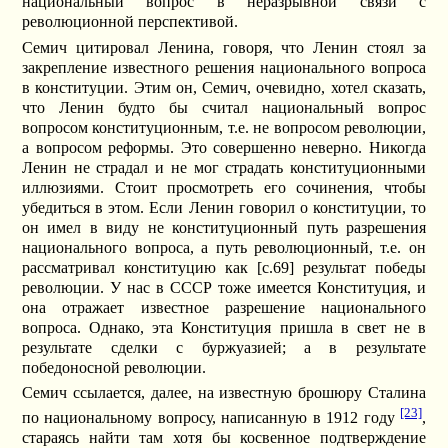
национальный вопрос в неразрывной связи с
революционной перспективой.
Семич цитировал Ленина, говоря, что Ленин стоял за
закрепление известного решения национального вопроса
в конституции. Этим он, Семич, очевидно, хотел сказать,
что Ленин будто бы считал национальный вопрос
вопросом конституционным, т.е. не вопросом революции,
а вопросом реформы. Это совершенно неверно. Никогда
Ленин не страдал и не мог страдать конституционными
иллюзиями. Стоит просмотреть его сочинения, чтобы
убедиться в этом. Если Ленин говорил о конституции, то
он имел в виду не конституционный путь разрешения
национального вопроса, а путь революционный, т.е. он
рассматривал конституцию как [c.69] результат победы
революции. У нас в СССР тоже имеется Конституция, и
она отражает известное разрешение национального
вопроса. Однако, эта Конституция пришла в свет не в
результате сделки с буржуазией; а в результате
победоносной революции.
Семич ссылается, далее, на известную брошюру Сталина
[23]
по национальному вопросу, написанную в 1912 году
,
стараясь найти там хотя бы косвенное подтверждение