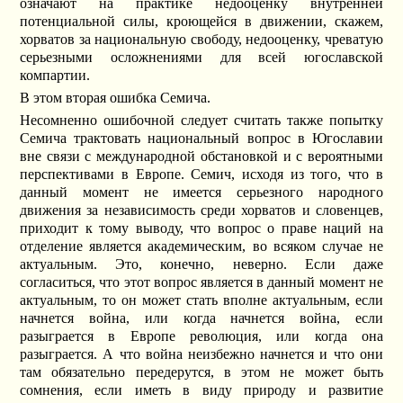
означают на практике недооценку внутренней
потенциальной силы, кроющейся в движении, скажем,
хорватов за национальную свободу, недооценку, чреватую
серьезными осложнениями для всей югославской
компартии.
В этом вторая ошибка Семича.
Несомненно ошибочной следует считать также попытку
Семича трактовать национальный вопрос в Югославии
вне связи с международной обстановкой и с вероятными
перспективами в Европе. Семич, исходя из того, что в
данный момент не имеется серьезного народного
движения за независимость среди хорватов и словенцев,
приходит к тому выводу, что вопрос о праве наций на
отделение является академическим, во всяком случае не
актуальным. Это, конечно, неверно. Если даже
согласиться, что этот вопрос является в данный момент не
актуальным, то он может стать вполне актуальным, если
начнется война, или когда начнется война, если
разыграется в Европе революция, или когда она
разыграется. А что война неизбежно начнется и что они
там обязательно передерутся, в этом не может быть
сомнения, если иметь в виду природу и развитие