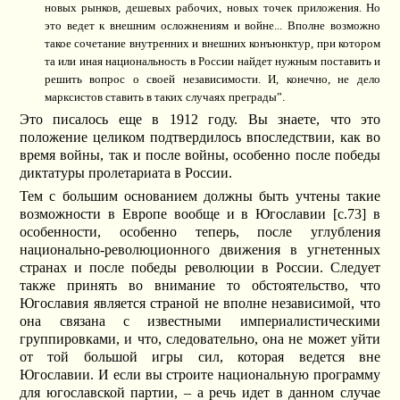
новых рынков, дешевых рабочих, новых точек приложения. Но
это ведет к внешним осложнениям и войне... Вполне возможно
такое сочетание внутренних и внешних конъюнктур, при котором
та или иная национальность в России найдет нужным поставить и
решить вопрос о своей независимости. И, конечно, не дело
марксистов ставить в таких случаях преграды”.
Это писалось еще в 1912 году. Вы знаете, что это
положение целиком подтвердилось впоследствии, как во
время войны, так и после войны, особенно после победы
диктатуры пролетариата в России.
Тем с большим основанием должны быть учтены такие
возможности в Европе вообще и в Югославии [c.73] в
особенности, особенно теперь, после углубления
национально-революционного движения в угнетенных
странах и после победы революции в России. Следует
также принять во внимание то обстоятельство, что
Югославия является страной не вполне независимой, что
она связана с известными империалистическими
группировками, и что, следовательно, она не может уйти
от той большой игры сил, которая ведется вне
Югославии. И если вы строите национальную программу
для югославской партии, – а речь идет в данном случае