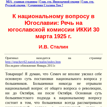
MIA - главная страница
|
Глав. стр. Иноязычной секции
|
Глав. стр.
Русской секции
|
Сочинения Сталина Том 7
К национальному вопросу в
Югославии: Речь на
югославской комиссии ИККИ 30
марта 1925 г.
И.В. Сталин
Оригинал находится на странице
http://grachev62.narod.ru/stalin/index.htm
Последнее обновление Январь 2011г.
Товарищи! Я думаю, что Семич не вполне уяснил себе
основную суть постановки национального вопроса у
большевиков. Большевики никогда не отрывали
национальный вопрос от общего вопроса о революции,
ни до Октября, ни после Октября. Основная суть
большевистского подхода к национальному вопросу
состоит в том, что большевики всегда рассматривали