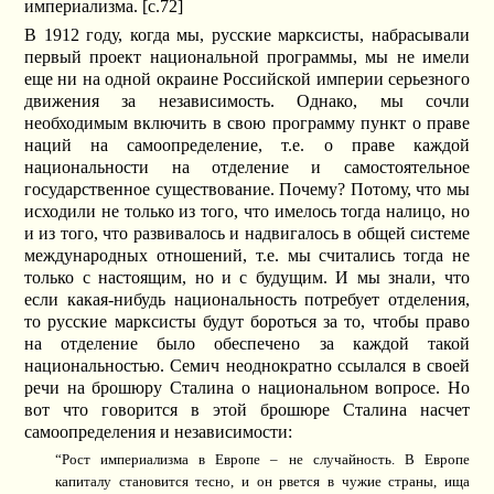
империализма. [c.72]
В 1912 году, когда мы, русские марксисты, набрасывали
первый проект национальной программы, мы не имели
еще ни на одной окраине Российской империи серьезного
движения за независимость. Однако, мы сочли
необходимым включить в свою программу пункт о праве
наций на самоопределение, т.е. о праве каждой
национальности на отделение и самостоятельное
государственное существование. Почему? Потому, что мы
исходили не только из того, что имелось тогда налицо, но
и из того, что развивалось и надвигалось в общей системе
международных отношений, т.е. мы считались тогда не
только с настоящим, но и с будущим. И мы знали, что
если какая-нибудь национальность потребует отделения,
то русские марксисты будут бороться за то, чтобы право
на отделение было обеспечено за каждой такой
национальностью. Семич неоднократно ссылался в своей
речи на брошюру Сталина о национальном вопросе. Но
вот что говорится в этой брошюре Сталина насчет
самоопределения и независимости:
“Рост империализма в Европе – не случайность. В Европе
капиталу становится тесно, и он рвется в чужие страны, ища